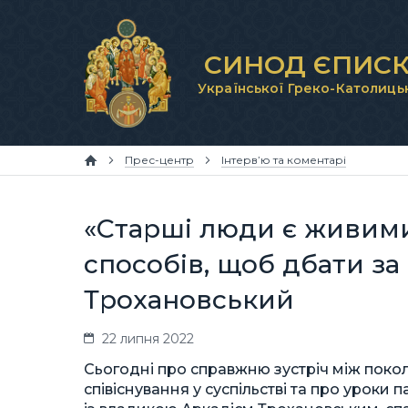
СИНОД ЄПИСК
Української Греко-Католиць
Прес-центр
Інтерв’ю та коментарі
«Старші люди є живими
способів, щоб дбати за
Трохановський
22 липня 2022
Сьогодні про справжню зустріч між поко
співіснування у суспільстві та про уроки