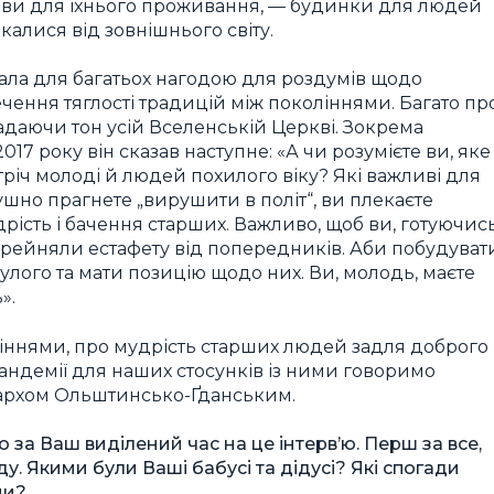
анови для їхнього проживання, — будинки для людей
калися від зовнішнього світу.
стала для багатьох нагодою для роздумів щодо
чення тяглості традицій між поколіннями. Багато пр
адаючи тон усій Вселенській Церкві. Зокрема
017 року він сказав наступне: «А чи розумієте ви, яке
річ молоді й людей похилого віку? Які важливі для
слушно прагнете „вирушити в політ“, ви плекаєте
удрість і бачення старших. Важливо, щоб ви, готуючис
перейняли естафету від попередників. Аби побудуват
нулого та мати позицію щодо них. Ви, молодь, маєте
».
ліннями, про мудрість старших людей задля доброго
 пандемії для наших стосунків із ними говоримо
пархом Ольштинсько-Ґданським.
а Ваш виділений час на це інтерв’ю. Перш за все,
. Якими були Ваші бабусі та дідусі? Які спогади
ми?