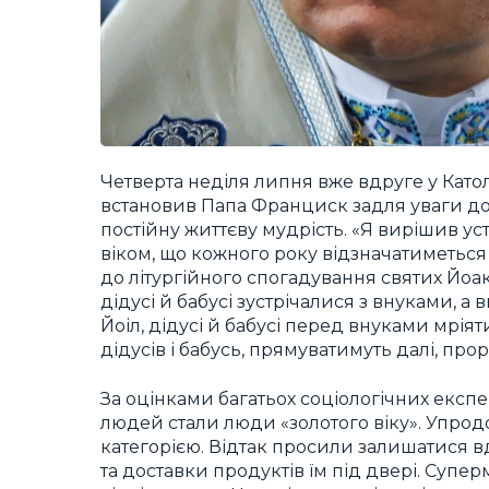
Четверта неділя липня вже вдруге у Катол
встановив Папа Франциск задля уваги до 
постійну життєву мудрість. «Я вирішив уст
віком, що кожного року відзначатиметься 
до літургійного спогадування святих Йоак
дідусі й бабусі зустрічалися з внуками, а
Йоіл, дідусі й бабусі перед внуками мрія
дідусів і бабусь, прямуватимуть далі, пр
За оцінками багатьох соціологічних експе
людей стали люди «золотого віку». Упрод
категорією. Відтак просили залишатися вд
та доставки продуктів їм під двері. Супе