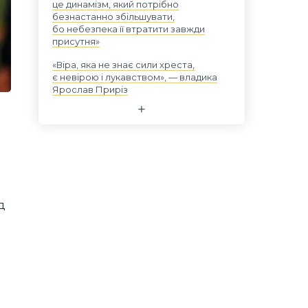
це динамізм, який потрібно
безнастанно збільшувати,
бо небезпека її втратити завжди
присутня»
«Віра, яка не знає сили хреста,
є невірою і лукавством», — владика
Ярослав Приріз
д