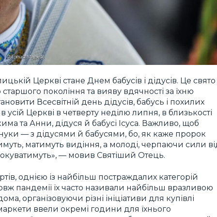
ицькій Церкві стане Днем бабусів і дідусів. Це свято
старшого покоління та вияву вдячності за їхню
ановити Всесвітній день дідусів, бабусь і похилих
в усій Церкві в четверту неділю липня, в близькості
има та Анни, дідуся й бабусі Ісуса. Важливо, щоб
 внуки — з дідусями й бабусями, бо, як каже пророк
тимуть, матимуть видіння, а молоді, черпаючи сили ві
орокуватимуть», — мовив Святіший Отець.
ртів, однією із найбільш постраждалих категорій
овж пандемії їх часто називали найбільш вразливою
ома, організовуючи різні ініціативи для купівлі
рмаркети ввели окремі години для їхнього