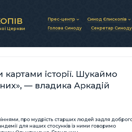
ОПІВ
Прес-центр
Синод Єпископів
Голова Синоду
Секретар Синоду
кої Церкви
Новини та анонси
Статут Синоду Єписко
Інтерв’ю та коментарі
Регламент Синоду Єп
Проповіді та промови
Положення про Голов
Молитовне прикликанн
Синодальні органи
Секретаріат Синоду
Контактна інформація
 картами історії. Шукаймо
 них», — владика Аркадій
ліннями, про мудрість старших людей задля доброг
 пандемії для наших стосунків із ними говоримо