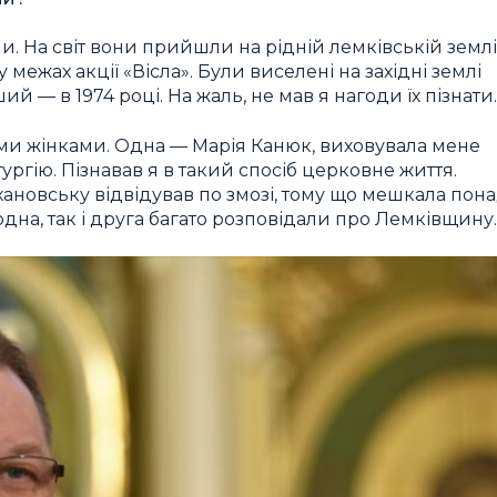
 На світ вони прийшли на рідній лемківській землі
 межах акції «Вісла». Були виселені на західні землі
ий — в 1974 році. На жаль, не мав я нагоди їх пізнати.
ими жінками. Одна — Марія Канюк, виховувала мене
ургію. Пізнавав я в такий спосіб церковне життя.
ановську відвідував по змозі, тому що мешкала пон
одна, так і друга багато розповідали про Лемківщину.