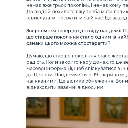
немає вже трьох поколінь, і немає кому пе
До людей похилого віку треба мати велик
їх вислухати, посвятити свій час. Це завж
Звернемося тепер до досвіду пандемії Cov
що старше покоління стало одним із найб
ознаки цього можна спостерегти?
Думаю, що старше покоління стало жертв
радість. Коли закрито нас у домах, то це в
масової інформації, щоб спілкуватися з 
до Церкви. Пандемія Covid-19 закрила їм
наляканими. Це велике обмеження. Вони н
віднаходити взаємні відносини.