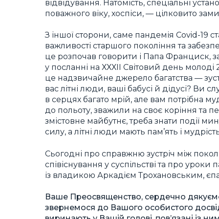
відвідування. Натомість, спеціальні уст
поважного віку, хоспіси, — цілковито зами
З іншої сторони, саме пандемія Covid-19 
важливості старшого покоління та забезпе
це розпочав говорити і Папа Франциск, з
у посланні на ХХХІІ Світовий день молоді 2
це надзвичайне джерело багатства — зуст
вас літні люди, ваші бабусі й дідусі? Ви 
в серцях багато мрій, але вам потрібна м
до польоту, зважили на своє коріння та 
змістовне майбутнє, треба знати події ми
силу, а літні люди мають пам’ять і мудрість
Сьогодні про справжню зустріч між поко
співіснування у суспільстві та про уроки
із владикою Аркадієм Трохановським, є
Ваше Преосвященство, сердечно дякуємо з
звернемося до Вашого особистого досвіду
виринають у Вашій голові, пов’язані із ни