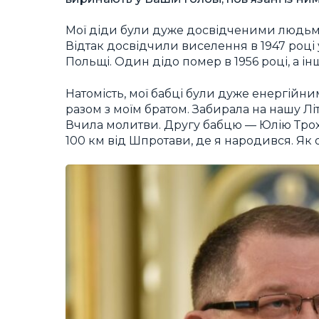
Мої діди були дуже досвідченими людьми.
Відтак досвідчили виселення в 1947 році у
Польщі. Один дідо помер в 1956 році, а інш
Натомість, мої бабці були дуже енергійн
разом з моїм братом. Забирала на нашу Літ
Вчила молитви. Другу бабцю — Юлію Трох
100 км від Шпротави, де я народився. Як 