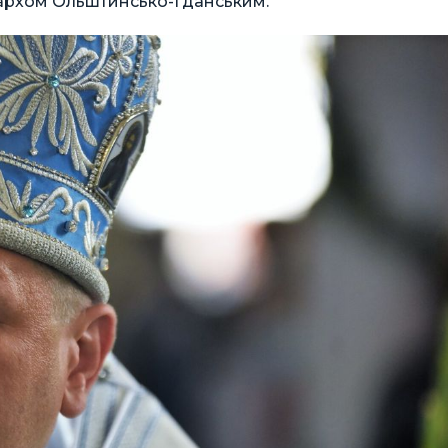
пархом Ольштинсько-Ґданським.