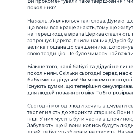
Ви прокоментували таке твердження? Чи 
покоління?
На жаль, з’являються такі слова. Думаю, 
що вони все краще знають, тому що живуть 
на перешкоді, а віра та Церква ставляють
запрошує Церква, вчили наших дідусів бу
велика пошана до священника, дотримувал
свою традицію. Це було чимось найважлив
Більше того, наші бабусі та дідусі не ли
поколінням. Скільки сьогодні серед нас є
бабусям та дідусям! Чи можемо сьогодні 
існують думки, що теперішня секуляризац
для людей поважного віку. Тобто розірв
Сьогодні молоді люди хочуть відчувати сво
терпеливість до хворих та старших. Вони 
інші. У них мусить бути час на відпочинок,
Забувають, що й вони колись будуть людьм
дітей, те будуть збирати на старість. На 