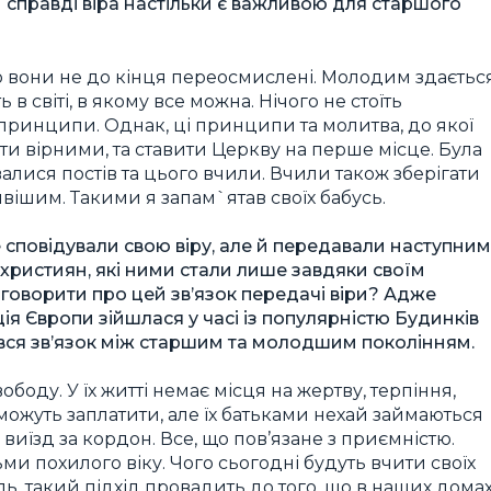
справді віра настільки є важливою для старшого
що вони не до кінця переосмислені. Молодим здається
в світі, в якому все можна. Нічого не стоїть
 принципи. Однак, ці принципи та молитва, до якої
ти вірними, та ставити Церкву на перше місце. Була
ися постів та цього вчили. Вчили також зберігати
ішим. Такими я запам`ятав своїх бабусь.
ше сповідували свою віру, але й передавали наступним
 християн, які ними стали лише завдяки своїм
говорити про цей зв’язок передачі віри? Адже
ія Європи зійшлася у часі із популярністю Будинків
ався зв’язок між старшим та молодшим поколінням.
боду. У їх житті немає місця на жертву, терпіння,
можуть заплатити, але їх батьками нехай займаються
 виїзд за кордон. Все, що пов’язане з приємністю.
и похилого віку. Чого сьогодні будуть вчити своїх
жаль, такий підхід провадить до того, що в наших дома