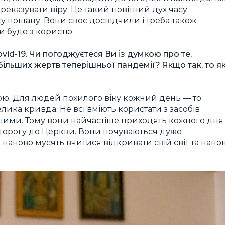
реказувати віру. Це такий новітний дух часу.
у пошану. Вони своє досвідчили і треба також
ди буде з користю.
id-19. Чи погоджуєтеся Ви із думкою про те,
ільших жертв теперішньої пандемії? Якщо так, то як
ою. Для людей похилого віку кожний день — то
елика кривда. Не всі вміють користати з засобів
іншими. Тому вони найчастіше приходять кожного дня
 дорогу до Церкви. Вони почуваються дуже
аново мусять вчитися відкривати свій світ та нано