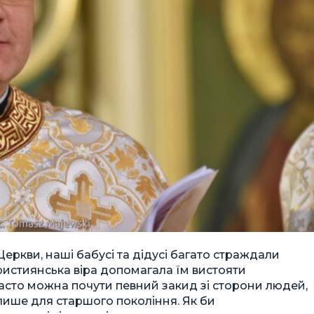
Церкви, наші бабусі та дідусі багато страждали
ристиянська віра допомагала їм вистояти
асто можна почути певний закид зі сторони людей,
 лише для старшого покоління. Як би