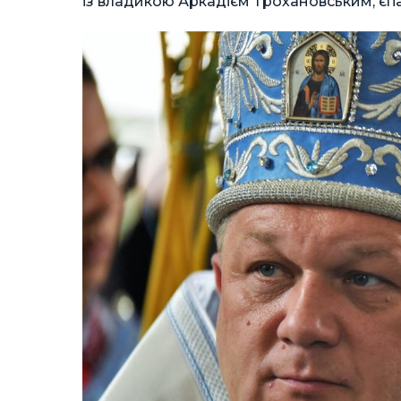
із владикою Аркадієм Трохановським, є