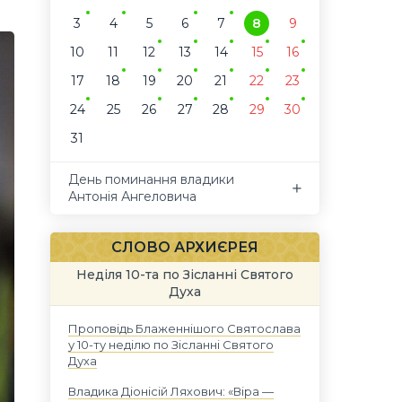
3
4
5
6
7
8
9
10
11
12
13
14
15
16
17
18
19
20
21
22
23
24
25
26
27
28
29
30
31
День поминання владики
Антонія Ангеловича
СЛОВО АРХИЄРЕЯ
Неділя 10-та по Зісланні Святого
Духа
Проповідь Блаженнішого Святослава
у 10-ту неділю по Зісланні Святого
Духа
Владика Діонісій Ляхович: «Віра —