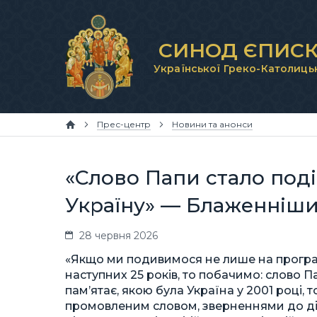
СИНОД ЄПИСК
Української Греко-Католиць
Прес-центр
Новини та анонси
«Слово Папи стало поді
Україну» — Блаженніши
28 червня 2026
«Якщо ми подивимося не лише на програму
наступних 25 років, то побачимо: слово П
пам’ятає, якою була Україна у 2001 році, 
промовленим словом, зверненнями до дія