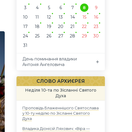
3
4
5
6
7
8
9
10
11
12
13
14
15
16
17
18
19
20
21
22
23
24
25
26
27
28
29
30
31
День поминання владики
Антонія Ангеловича
СЛОВО АРХИЄРЕЯ
Неділя 10-та по Зісланні Святого
Духа
Проповідь Блаженнішого Святослава
у 10-ту неділю по Зісланні Святого
Духа
Владика Діонісій Ляхович: «Віра —