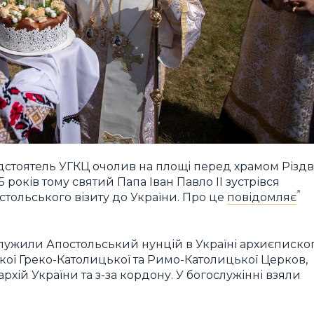
стоятель УГКЦ очолив на площі перед храмом Різдв
5 років тому святий Папа Іван Павло ІІ зустрівся
стольського візиту до України. Про це
повідомляє
лужили Апостольський нунцій в Україні архиєписко
кої Греко-Католицької та Римо-Католицької Церков,
рхій України та з-за кордону. У богослужінні взяли