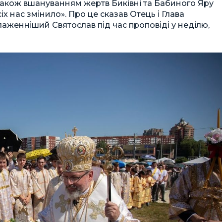
а також вшануванням жертв Биківні та Бабиного Яру
х нас змінило». Про це сказав Отець і Глава
аженніший Святослав під час проповіді у неділю,