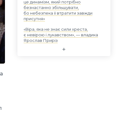
це динамізм, який потрібно
безнастанно збільшувати,
бо небезпека її втратити завжди
присутня»
«Віра, яка не знає сили хреста,
є невірою і лукавством», — владика
Ярослав Приріз
а
п