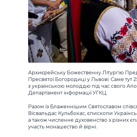
Архиєрейську Божественну Літургію Пред
Пресвятої Богородиці у Львові. Саме тут 2
з українською молоддю під час свого Апо
Департамент інформації УГКЦ.
Разом із Блаженнішим Святославом співс
Вісвальдас Кульбокас, єпископи Українсь
а також численне духовенство з різних єпа
участь монашество й вірні.