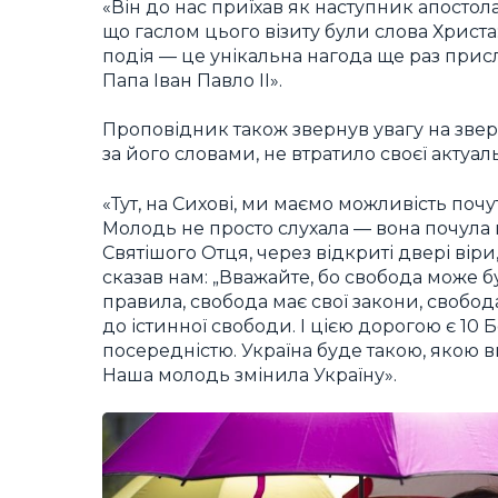
«Він до нас приїхав як наступник апостол
що гаслом цього візиту були слова Христа: 
подія — це унікальна нагода ще раз присл
Папа Іван Павло ІІ».
Проповідник також звернув увагу на звер
за його словами, не втратило своєї актуаль
«Тут, на Сихові, ми маємо можливість поч
Молодь не просто слухала — вона почула 
Святішого Отця, через відкриті двері віри
сказав нам: „Вважайте, бо свобода може б
правила, свобода має свої закони, свобод
до істинної свободи. І цією дорогою є 10 
посередністю. Україна буде такою, якою ви
Наша молодь змінила Україну».