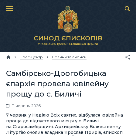
СИНОД ЄПИСКОПІВ
Української Греко-Католицької Церкви
Прес-центр
Новини та анонси
Самбірсько-Дрогобицька
єпархія провела ювілейну
прощу до с. Биличі
11 червня 2026
7 червня, у Неділю Всіх святих, відбулася ювілейна
проща до відпустового місця у с. Биличі
на Старосамбірщині. Архиєрейську Божественну
Літургію очолив владика Ярослав Приріз, єпископ