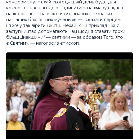
конформізму. Нехай сьогоднішній день буде для
кожного з нас нагодою подивитись на хмару свідків
навколо нас — на всіх святих, знаних і незнаних,
на наших блаженних мучеників — і сказати серцем:
і я хочу так вірити і жити. Нехай їхній приклад і їхнє
заступництво допомагають нам щодня ставати трохи
більш „інакшими“ — святими — за образом Того, Хто
є Святим», — наголосив єпископ.