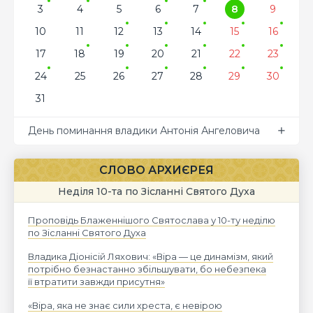
3
4
5
6
7
8
9
10
11
12
13
14
15
16
17
18
19
20
21
22
23
24
25
26
27
28
29
30
31
День поминання владики Антонія Ангеловича
СЛОВО АРХИЄРЕЯ
Неділя 10-та по Зісланні Святого Духа
Проповідь Блаженнішого Святослава у 10-ту неділю
по Зісланні Святого Духа
Владика Діонісій Ляхович: «Віра — це динамізм, який
потрібно безнастанно збільшувати, бо небезпека
її втратити завжди присутня»
«Віра, яка не знає сили хреста, є невірою