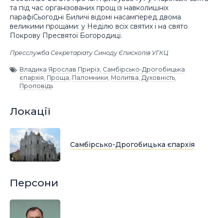
та під час організованих прощ із навколишніх
парафіСьогодні Биличі відомі насамперед двома
великими прощами: у Неділю всіх святих і на свято
Покрову Пресвятої Богородиці.
Пресслужба Секретаріату Синоду Єпископів УГКЦ
Владика Ярослав Приріз
,
Самбірсько-Дрогобицька
єпархія
,
Проща
,
Паломники
,
Молитва
,
Духовність
,
Проповідь
Локації
Самбірсько-Дрогобицька єпархія
Персони