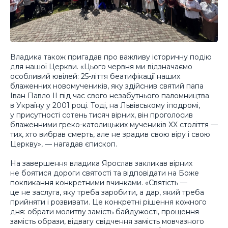
Владика також пригадав про важливу історичну подію
для нашої Церкви. «Цього червня ми відзначаємо
особливий ювілей: 25-ліття беатифікації наших
блаженних новомучеників, яку здійснив святий папа
Іван Павло II під час свого незабутнього паломництва
в Україну у 2001 році. Тоді, на Львівському іподромі,
у присутності сотень тисяч вірних, він проголосив
блаженними греко-католицьких мучеників XX століття —
тих, хто вибрав смерть, але не зрадив свою віру і свою
Церкву», — нагадав єпископ.
На завершення владика Ярослав закликав вірних
не боятися дороги святості та відповідати на Боже
покликання конкретними вчинками. «Святість —
це не заслуга, яку треба заробити, а дар, який треба
прийняти і розвивати. Це конкретні рішення кожного
дня: обрати молитву замість байдужості, прощення
замість образи, відвагу свідчення замість мовчазного