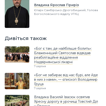
Владика Ярослав Приріз
Єпарх Самбірсько-Дрогобицький, Голова
Богословського відділу УГКЦ
Дивіться також
«Бог є там, де найбільше болить»:
Блаженніший Святослав відвідав
реабілітаційне відділення
Надвірнянської лікарні
7 серпня
«Бог не забирає від нас бурі, але йде
в них з нами», — єпископ Володимир
Груца
7 серпня
Владика Василій Івасюк освятив
Хресну дорогу в урочищі Товстий Діл
у Яремче