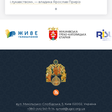
і лукавством», — владика Ярослав Приріз
вул. Микільсько-Слобідська, 5
, Київ 02002, Україна
+380 (44) 541-11-14
,
synod@ugcc.org.ua