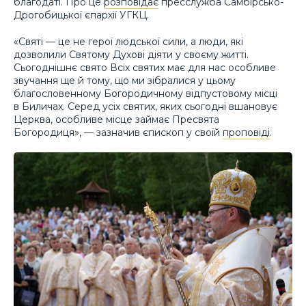
благодаті. Про це
розповідає
пресслужба Самбірсько-
Дрогобицької єпархії УГКЦ.
«Святі — це не герої людської сили, а люди, які
дозволили Святому Духові діяти у своєму житті.
Сьогоднішнє свято Всіх святих має для нас особливе
звучання ще й тому, що ми зібралися у цьому
благословенному Богородичному відпустовому місці
в Биличах. Серед усіх святих, яких сьогодні вшановує
Церква, особливе місце займає Пресвята
Богородиця», — зазначив єпископ у своїй
проповіді
.