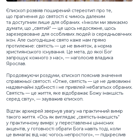
Єпископ розвіяв поширений стереотип про те,
що прагнення до святості є чимось далеким
та доступним лише для обраних. «Інколи ми звикаємо
думати, що „святий“ — це щось недосяжне, щось
зарезервоване для особливих людей із середньовічних
ікон. Але сьогоднішнє свято каже нам прямо
протилежне: святість — це не виняток, а норма
християнського існування. Це мета, до якої Бог
запрошує кожного з нас», — наголосив владика
Ярослав.
Продовжуючи роздуми, єпископ пояснив значення
справжньої святості. «Отже, святість — це не дивовижні
надзвичайні здібності і не привілей небагатьох обраних.
Святість — це життя, яке відображає Божу інакшість
серед світу», — зауважив єпископ.
Відтак архиєрей звернув увагу на практичний вимір
такого життя. «Ось як виглядає „святість-інакшість“
у практичному вимірі: у переставленні ціннісних
акцентів, у готовності обрати Бога навіть тоді, коли
це вимагає від нас чогось непростого», — підкреслив