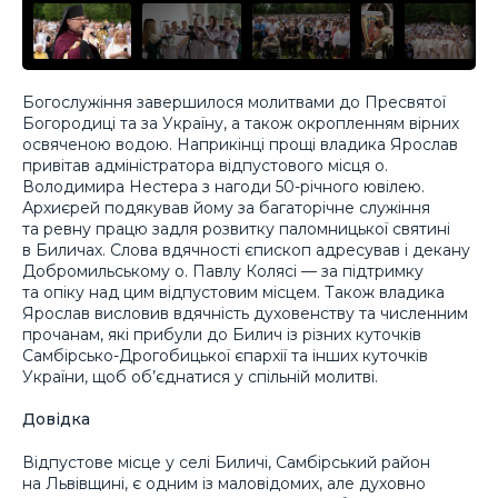
Богослужіння завершилося молитвами до Пресвятої
Богородиці та за Україну, а також окропленням вірних
освяченою водою. Наприкінці прощі владика Ярослав
привітав адміністратора відпустового місця о.
Володимира Нестера з нагоди 50-річного ювілею.
Архиєрей подякував йому за багаторічне служіння
та ревну працю задля розвитку паломницької святині
в Биличах. Слова вдячності єпископ адресував і декану
Добромильському о. Павлу Колясі — за підтримку
та опіку над цим відпустовим місцем. Також владика
Ярослав висловив вдячність духовенству та численним
прочанам, які прибули до Билич із різних куточків
Самбірсько-Дрогобицької єпархії та інших куточків
України, щоб об’єднатися у спільній молитві.
Довідка
Відпустове місце у селі Биличі, Самбірський район
на Львівщині, є одним із маловідомих, але духовно