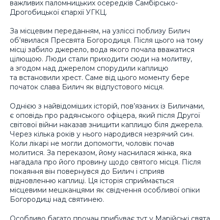
важливих паломницьких осередків Самбірсько-
Дрогобицької єпархії УГКЦ.
За місцевим переданням, на узліссі поблизу Билич
об’явилася Пресвята Богородиця. Після цього на тому
місці забило джерело, вода якого почала вважатися
цілющою. Люди стали приходити сюди на молитву,
а згодом над джерелом спорудили каплицю
та встановили хрест. Саме від цього моменту бере
початок слава Билич як відпустового місця.
Однією з найвідоміших історій, пов’язаних із Биличами,
є оповідь про радянського офіцера, який після Другої
світової війни наказав знищити каплицю біля джерела.
Через кілька років у нього народився незрячий син.
Коли лікарі не могли допомогти, чоловік почав
молитися. За переказом, йому наснилася жінка, яка
нагадала про його провину щодо святого місця. Після
покаяння він повернувся до Билич і сприяв
відновленню каплиці. Ця історія сприймається
місцевими мешканцями як свідчення особливої опіки
Богородиці над святинею.
Особливо багато прочан прибуває тут у Марійські свята