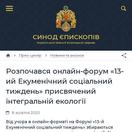
СИНОД ЄПИСКОПІВ
Української Греко-Католицької Церкви
Прес-центр
Новини та анонси
Розпочався онлайн-форум «13-
ий Екуменічний соціальний
тиждень» присвячений
інтегральній екології
8 жовтня 2020
Від учора в онлайн-форматі на Форумі «13-й
Екуменічний соціальний тиждень» збираються