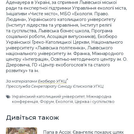
Аденауера в Україні, за сприяння Львівської міської
ради та експертної підтримки Управління екології міста,
Ініціативи «Чисте місто», МБО «Екологія. Право.
Людина», Українського католицького університету
(Інститут лідерства та управління, Інститут релігії
та суспільства, Львівська бізнес-школа, Програма
соціальної роботи, Асоціація випускників), Екобюро
Української Греко-Католицької Церкви, Національного
університету «Львівська політехніка», Львівського
національного університету ім. Франка, Міжнародного
центру «Інтеграція», Освітньо-методичного центру ім. О.
Дзеровича, ГО «Центр екобогослов’я та сталого
розвитку» та ін.
За матеріалами
Екобюро УГКЦ
Пресслужба Секретаріату Синоду Єпископів УГКЦ
Український католицький університет
,
Міжнародна
конференція
,
Форум
,
Екологія
,
Церква і суспільство
Дивіться також
Папа в Ассізі: Євангеліє показує шлях