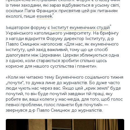
із тими заходами, які зараз відбуваються в усьому світі,
оскільки Папа Франциск присвятив цей рік питанням
екології, пише
esweek
.
Ініціатором форуму є
Інститут екуменічних студій
Українського католицького університету. На брифінгу
з нагоди відкриття Форуму директор Інституту, д-р
Павло Смицнюк наголосив: «Для нас, як екуменічного
інституту, цей захід важливий, тому що це спосіб
діалогувати між Церквами. Церкви зближуються одна
з одною, коли стараються зробити спільно щось
корисне для нашого суспільства і планети».
«Коли ми читаємо тему Екуменічного соціального тижня
„почути“, то думка лине до журналістів. Бо дуже часто
люди чують нас через вас. Якщо цей „крик землі“ буде
почутий, то він буде почутий завдяки тій праці, яку
робите ви, ваші колеги у мас-медіа, для того, щоб голос
певної проблеми, голос планети був почутий» —
звернувся д-р Павло Смицнюк до журналістів.