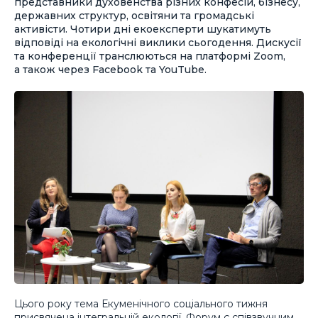
представники духовенства різних конфесій, бізнесу,
державних структур, освітяни та громадські
активісти. Чотири дні екоексперти шукатимуть
відповіді на екологічні виклики сьогодення. Дискусії
та конференції транслюються на платформі Zoom,
а також через Facebook та YouTube.
Цього року тема Екуменічного соціального тижня
присвячена інтегральній екології. Форум є співзвучним