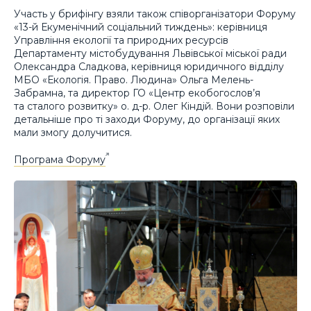
Участь у брифінгу взяли також співорганізатори Форуму
«13-й Екуменічний соціальний тиждень»: керівниця
Управління екології та природних ресурсів
Департаменту містобудування Львівської міської ради
Олександра Сладкова, керівниця юридичного відділу
МБО «Екологія. Право. Людина» Ольга Мелень-
Забрамна, та директор ГО «Центр екобогослов’я
та сталого розвитку» о. д-р. Олег Кіндій. Вони розповіли
детальніше про ті заходи Форуму, до організації яких
мали змогу долучитися.
Програма Форуму