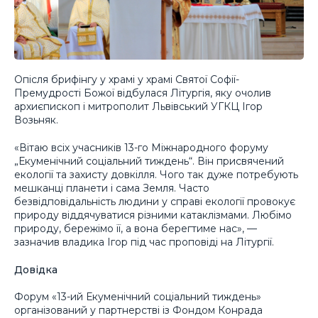
Опісля брифінгу у храмі у храмі Святої Софії-
Премудрості Божої відбулася Літургія, яку очолив
архиєпископ і митрополит Львівський УГКЦ Ігор
Возьняк.
«Вітаю всіх учасників 13-го Міжнародного форуму
„Екуменічний соціальний тиждень“. Він присвячений
екології та захисту довкілля. Чого так дуже потребують
мешканці планети і сама Земля. Часто
безвідповідальність людини у справі екології провокує
природу віддячуватися різними катаклізмами. Любімо
природу, бережімо її, а вона берегтиме нас», —
зазначив владика Ігор під час проповіді на Літургії.
Довідка
Форум «13-ий Екуменічний соціальний тиждень»
організований у партнерстві із Фондом Конрада