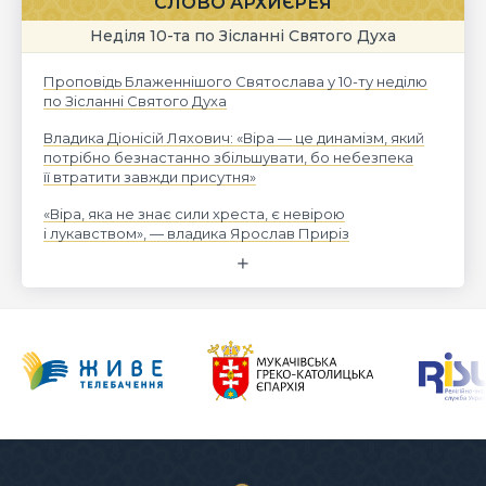
СЛОВО АРХИЄРЕЯ
Неділя 10-та по Зісланні Святого Духа
Проповідь Блаженнішого Святослава у 10-ту неділю
по Зісланні Святого Духа
Владика Діонісій Ляхович: «Віра — це динамізм, який
потрібно безнастанно збільшувати, бо небезпека
її втратити завжди присутня»
«Віра, яка не знає сили хреста, є невірою
і лукавством», — владика Ярослав Приріз