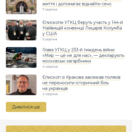
життя і допомагає віднайти сенс
7 серпня
Єпископи УГКЦ беруть участь у 144-й
Найвищій конвенції Лицарів Колумба
у США
5 серпня
Глава УГКЦ у 233-й тиждень війни:
«Мир — це не для нас», — декларують
московські загарбники
4 серпня
Єпископ із Кракова закликав поляків
не переносити історичний біль
на українців
4 серпня
Дивитися ще