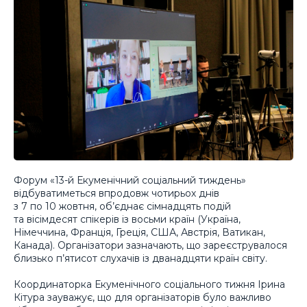
Форум «13-й Екуменічний соціальний тиждень»
відбуватиметься впродовж чотирьох днів
з 7 по 10 жовтня, об’єднає сімнадцять подій
та вісімдесят спікерів із восьми країн (Україна,
Німеччина, Франція, Греція, США, Австрія, Ватикан,
Канада). Організатори зазначають, що зареєструвалося
близько п’ятисот слухачів із дванадцяти країн світу.
Координаторка Екуменічного соціального тижня Ірина
Кітура зауважує, що для організаторів було важливо