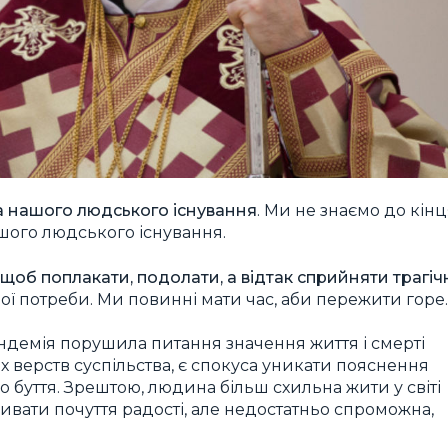
на нашого людського існування
. Ми не знаємо до кінц
ашого людського існування.
, щоб поплакати, подолати, а відтак сприйняти трагіч
свої потреби. Ми повинні мати час, аби пережити горе.
демія порушила питання значення життя і смерті
х верств суспільства, є спокуса уникати пояснення
 буття. Зрештою, людина більш схильна жити у світі
ивати почуття радості, але недостатньо спроможна,