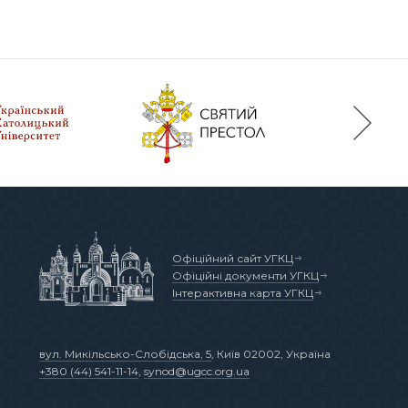
Офіційний сайт УГКЦ
Офіційні документи УГКЦ
Інтерактивна карта УГКЦ
вул. Микільсько-Слобідська, 5
, Київ 02002, Україна
+380 (44) 541-11-14
,
synod@ugcc.org.ua