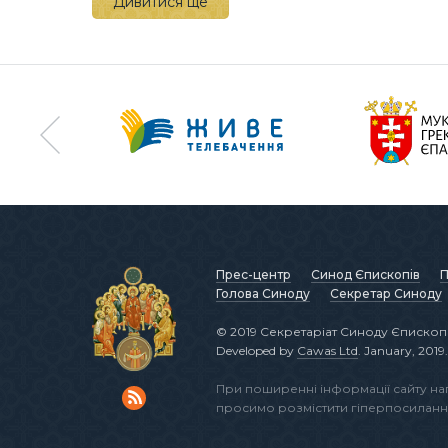
Дивитися ще
Прес-центр
Синод Єпископів
П
Голова Синоду
Секретар Синоду
© 2019 Секретаріат Синоду Єпископі
Developed by
Cawas Ltd
. January, 2019.
При поширенні інформації сайту н
просимо розмістити гіперпосиланн