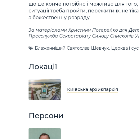
що це конче потрібно і можливо для того,
ситуації треба пройти, пережити їх, не тік
а божественну розраду.
За матеріалами Христини Потерейко для
Деп
Пресслужба Секретаріату Синоду Єпископів 
Блаженніший Святослав Шевчук
,
Церква і сус
Локації
Київська архиєпархія
Персони