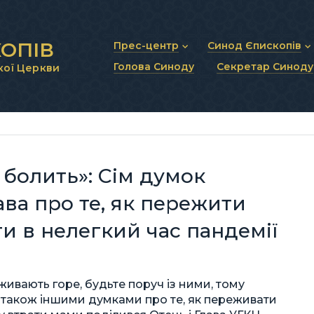
ОПІВ
Прес-центр
Синод Єпископів
Голова Синоду
Секретар Синоду
кої Церкви
Новини та анонси
Статут Синоду Єписко
Інтерв’ю та коментарі
Регламент Синоду Єп
Проповіді та промови
Положення про Голов
Молитовне прикликанн
Синодальні органи
Секретаріат Синоду
Контактна інформація
 болить»: Сім думок
ва про те, як пережити
и в нелегкий час пандемії
живають горе, будьте поруч із ними, тому
а також іншими думками про те, як переживати