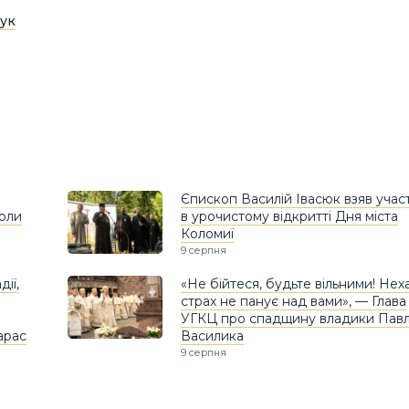
ук
Єпископ Василій Івасюк взяв учас
коли
в урочистому відкритті Дня міста
Коломиї
9 серпня
ії,
«Не бійтеся, будьте вільними! Нех
страх не панує над вами», — Глава
УГКЦ про спадщину владики Пав
арас
Василика
9 серпня