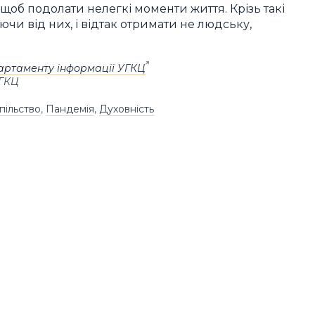
 щоб подолати нелегкі моменти життя. Крізь такі
аючи від них, і відтак отримати не людську,
артаменту інформації УГКЦ
УГКЦ
пільство
,
Пандемія
,
Духовність