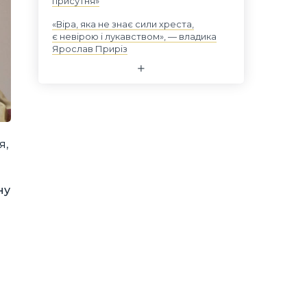
присутня»
«Віра, яка не знає сили хреста,
є невірою і лукавством», — владика
Ярослав Приріз
я,
ну