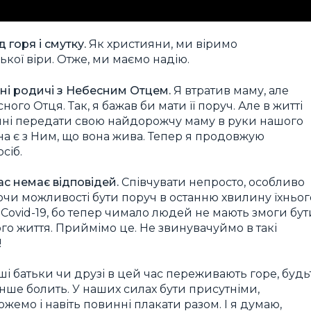
горя і смутку.
Як християни, ми віримо
ької віри. Отже, ми маємо надію.
йні родичі з Небесним Отцем.
Я втратив маму, але
ного Отця. Так, я бажав би мати її поруч. Але в житті
нні передати свою найдорожчу маму в руки нашого
она є з Ним, що вона жива. Тепер я продовжую
сіб.
ас немає відповідей.
Співчувати непросто, особливо
аючи можливості бути поруч в останню хвилину їхньог
з Covid-19, бо тепер чимало людей не мають змоги бут
ого життя. Приймімо це. Не звинувачуймо в такі
!
і батьки чи друзі в цей час переживають горе, будь
енше болить. У наших силах бути присутніми,
жемо і навіть повинні плакати разом. І я думаю,