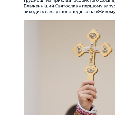
труднощі, на прикладі особистого досвід
Блаженніший Святослав у першому випуск
виходить в ефір щопонеділка на «Живому