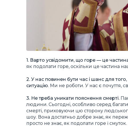
1. Варто усвідомити, що горе — це части
як подолати горе, оскільки це частина н
2. У нас повинен бути час і шанс для того
ситуацію
. Ми не роботи. У нас є почуття, 
3. Не треба уникати пояснення смерті.
Пан
людини. Сьогодні, особливо серед багати
смерті, приховуючи цю сторону людського
шоу. Вона достатньо добре знає, як переж
просто не знає, як подолати горе і смуток.