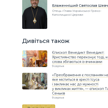
Блаженніший Святослав Шевч
Отець і Глава Української Греко-
Католицької Церкви
Дивіться також
Єпископ Венедикт Венедикт:
Християнство переконує тоді, 
слова збігаються із вчинками
9 серпня
«Преображення є посланням над
яке міститься в хресті Ісуса
і закликає нас до мужності
у викликах життя», — єпископ Т
Сеньків
9 серпня