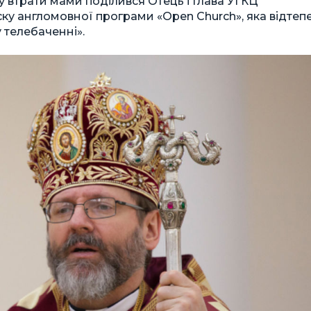
у втрати мами поділився Отець і Глава УГКЦ
у англомовної програми «Open Church», яка відтеп
 телебаченні».