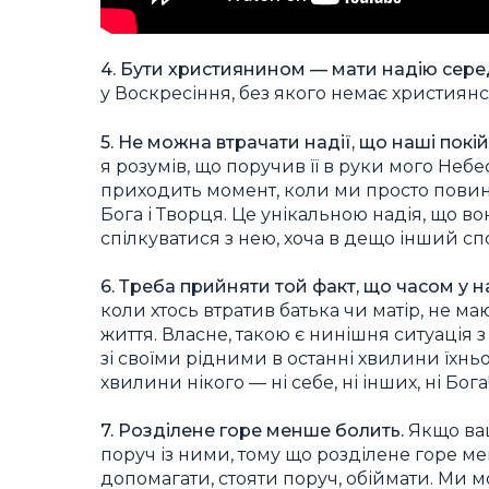
4. Бути християнином — мати надію серед 
у Воскресіння, без якого немає християнс
5. Не можна втрачати надії, що наші покі
я розумів, що поручив її в руки мого Небес
приходить момент, коли ми просто пови
Бога і Творця. Це унікальною надія, що в
спілкуватися з нею, хоча в дещо інший спо
6. Треба прийняти той факт, що часом у н
коли хтось втратив батька чи матір, не м
життя. Власне, такою є нинішня ситуація 
зі своїми рідними в останні хвилини їхнь
хвилини нікого — ні себе, ні інших, ні Бога
7. Розділене горе менше болить.
Якщо ваш
поруч із ними, тому що розділене горе м
допомагати, стояти поруч, обіймати. Ми мо