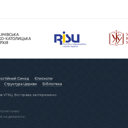
остійний Синод
Єпископи
Структура Церкви
Бібліотека
в УГКЦ. Всі права застережено.
аполегливо
я на джерело.