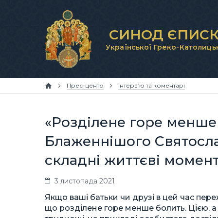
СИНОД ЄПИСК
Української Греко-Католиць
Прес-центр
Інтерв’ю та коментарі
«Розділене горе менше
Блаженнішого Святосла
складні життєві момент
3 листопада 2021
Якщо ваші батьки чи друзі в цей час пере
що розділене горе менше болить. Цією, 