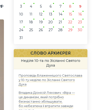
ер
3
4
5
6
7
8
9
10
11
12
13
14
15
16
17
18
19
20
21
22
23
24
25
26
27
28
29
30
31
СЛОВО АРХИЄРЕЯ
Неділя 10-та по Зісланні Святого
Духа
Проповідь Блаженнішого Святослава
у 10-ту неділю по Зісланні Святого
Духа
Владика Діонісій Ляхович: «Віра —
це динамізм, який потрібно
безнастанно збільшувати,
бо небезпека її втратити завжди