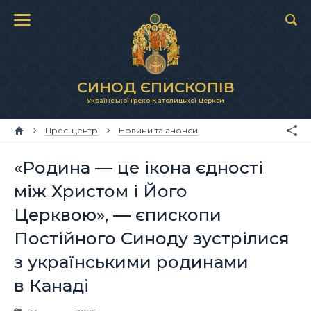
СИНОД ЄПИСКОПІВ
Української Греко-Католицької Церкви
Прес-центр
Новини та анонси
«Родина — це ікона єдності
між Христом і Його
Церквою», — єпископи
Постійного Синоду зустрілися
з українськими родинами
в Канаді