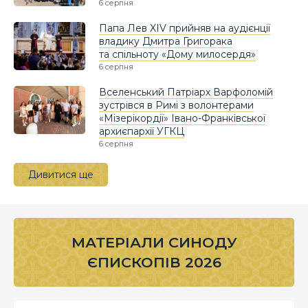
6 серпня
Папа Лев XIV прийняв на аудієнції
владику Дмитра Григорака
та спільноту «Дому милосердя»
6 серпня
Вселенський Патріарх Варфоломій
зустрівся в Римі з волонтерами
«Мізерікордії» Івано-Франківської
архиєпархії УГКЦ
6 серпня
Дивитися ще
МАТЕРІАЛИ СИНОДУ
ЄПИСКОПІВ 2026