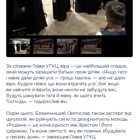
За словами Глави УГКЦ, віра — це найбільший спадок,
який можуть залишити батьки своїм дітям. «Якщо тато
і мама дали дітям усе — гроші, маєтки, — але не дали
віри, будьте певні, що вони втратять усе. Але якщо
ви навчите їх вірити, вони ніколи не забудуть вас,
будуть шанувати тата й маму, як цього вчить
Господь», — підкреслив він.
Окрім цього, Блаженніший Святослав також застеріг від
ідеологій, які руйнують сім’ю та дезорієнтують молодь.
«Родина — це ікона єдності між Христом і Його
Церквою. Та ікона святості, яку ви повинні збудувати
у своєму домі», — завершив Глава УГКЦ.