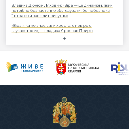
Владика Діонісій Ляхович: «Віра — це динамізм, який
потрібно безнастанно збільшувати, бо небезпека
її втратити завжди присутня»
«Віра, яка не знає сили хреста, є невірою
і лукавством», — владика Ярослав Приріз