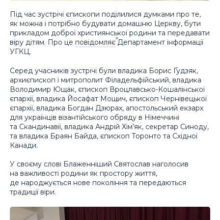
Під час зустрічі єпископи поділилися думками про те,
як можна і потрібно будувати домашню Церкву, бути
прикладом доброї християнської родини та передавати
віру дітям. Про це
повідомляє
Департамент інформації
УГКЦ.
Серед учасників зустрічі були владика Борис Ґудзяк,
архиєпископ і митрополит Філадельфійський, владика
Володимир Ющак, єпископ Вроцлавсько-Кошалінської
єпархії, владика Йосафат Мощич, єпископ Чернівецької
єпархії, владика Богдан Дзюрах, апостольський екзарх
для українців візантійського обряду в Німеччині
та Скандинавії, владика Андрій Хім’як, секретар Синоду,
та владика Браян Байда, єпископ Торонто та Східної
Канади.
У своєму слові Блаженніший Святослав наголосив
на важливості родини як простору життя,
де народжується нове покоління та передаються
традиції віри.