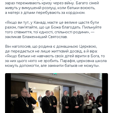
зараз переживають кризу через війну. Багато сімей
живуть у вимушеній розлуці, коли батьки воюють,
а матері з дітьми перебувають за кордоном.
«Якщо ви тут, у Канаді, маєте це велике щастя бути
разом, пам’ятайте, що це Божа благодать. Пильнуйте
того співжиття, тої єдності, спільності родини», —
закликав Блаженніший Святослав.
Він наголосив, що родина є домашньою Церквою,
де передається не лише життєвий досвід, а й віра:
«Якщо батьки не навчають своїх дітей вірити в Бога, то
за них цього ніхто не зробить. Парафія, церковна школа
можуть допомогти, але замінити батьків не можуть».