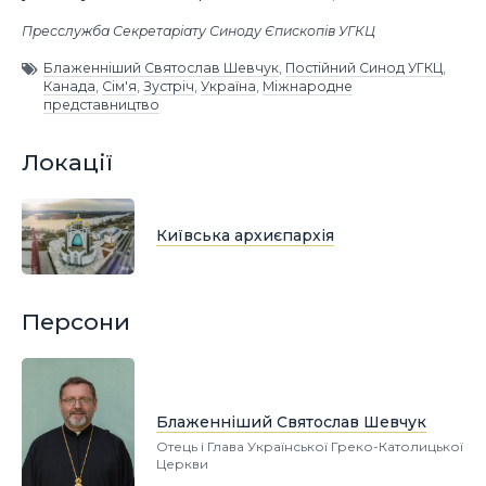
Пресслужба Секретаріату Синоду Єпископів УГКЦ
Блаженніший Святослав Шевчук
,
Постійний Синод УГКЦ
,
Канада
,
Сім'я
,
Зустріч
,
Україна
,
Міжнародне
представництво
Локації
Київська архиєпархія
Персони
Блаженніший Святослав Шевчук
Отець і Глава Української Греко-Католицької
Церкви