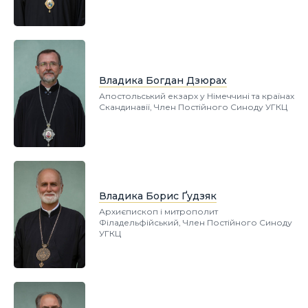
Владика Богдан Дзюрах
Апостольський екзарх у Німеччині та країнах
Скандинавії, Член Постійного Синоду УГКЦ
Владика Борис Ґудзяк
Архиєпископ і митрополит
Філадельфійський, Член Постійного Синоду
УГКЦ