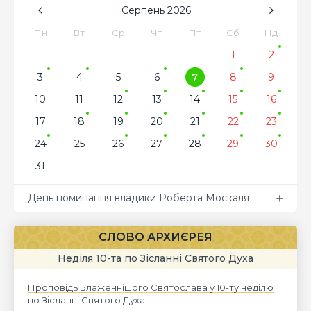
Серпень
2026
Пн
Вт
Ср
Чт
Пт
Сб
Нд
1
2
3
4
5
6
7
8
9
10
11
12
13
14
15
16
17
18
19
20
21
22
23
24
25
26
27
28
29
30
31
День поминання владики Роберта Москаля
СЛОВО АРХИЄРЕЯ
Неділя 10-та по Зісланні Святого Духа
Проповідь Блаженнішого Святослава у 10-ту неділю
по Зісланні Святого Духа