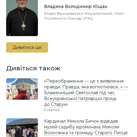
Владика Володимир Ющак
Єпарх Вроцлавсько-Кошалінський, Член
Постійного Синоду УГКЦ
Дивитися ще
Дивіться також
«Переображення — це є виявлення
правди. Правда, яка воплотилася…» —
Блаженніший Святослав під час
Всеукраїнської патріаршої прощі
до Старуні
6 серпня
Кардинал Микола Бичок відвідав
музей-садибу ієромонаха Миколи
Волосянка та громаду Старого Лисця