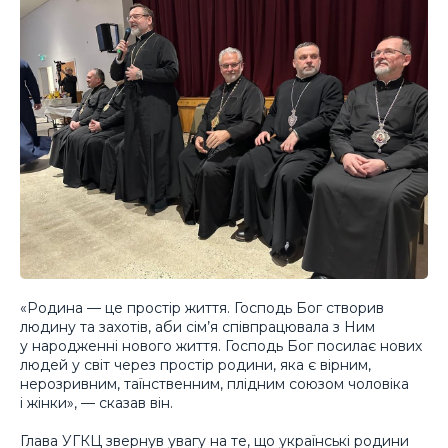
«Родина — це простір життя. Господь Бог створив
людину та захотів, аби сім’я співпрацювала з Ним
у народженні нового життя. Господь Бог посилає нових
людей у світ через простір родини, яка є вірним,
нерозривним, таїнственним, плідним союзом чоловіка
і жінки», — сказав він.
Глава УГКЦ звернув увагу на те, що українські родини