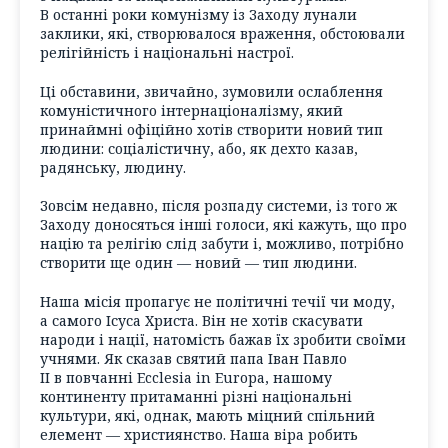
В останні роки комунізму із Заходу лунали
заклики, які, створювалося враження, обстоювали
релігійність і національні настрої.
Ці обставини, звичайно, зумовили ослаблення
комуністичного інтернаціоналізму, який
принаймні офіційно хотів створити новий тип
людини: соціалістичну, або, як дехто казав,
радянську, людину.
Зовсім недавно, після розпаду системи, із того ж
Заходу доносяться інші голоси, які кажуть, що про
націю та релігію слід забути і, можливо, потрібно
створити ще один — новий — тип людини.
Наша місія пропагує не політичні течії чи моду,
а самого Ісуса Христа. Він не хотів скасувати
народи і нації, натомість бажав їх зробити своїми
учнями. Як сказав святий папа Іван Павло
ІІ в повчанні
Ecclesia in Europa
, нашому
континенту притаманні різні національні
культури, які, однак, мають міцний спільний
елемент — християнство. Наша віра робить