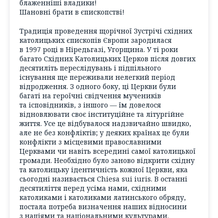
блаженніші владики!
Шановні брати в єпископстві!
Традиція проведення щорічної Зустрічі східних
католицьких єпископів Європи зародилася
в 1997 році в Ніредьгазі, Угорщина. У ті роки
багато Східних Католицьких Церков після довгих
десятиліть переслідувань і підпільного
існування ще переживали нелегкий період
відродження. З одного боку, ці Церкви були
багаті на героїчні свідчення мучеників
та ісповідників, з іншого — їм довелося
відновлювати своє інституційне та літургійне
життя. Усе це відбувалося надзвичайно швидко,
але не без конфліктів; у деяких країнах це були
конфлікти з місцевими православними
Церквами чи навіть всередині самої католицької
громади. Необхідно було заново відкрити східну
та католицьку ідентичність кожної Церкви, яка
сьогодні називається
Chiesa sui iuris
. В останні
десятиліття перед усіма нами, східними
католиками і католиками латинського обряду,
постала потреба визначення наших відносини
з націями та національними культурами.