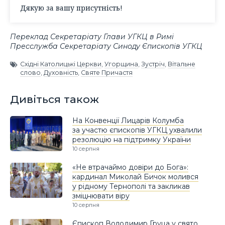
Дякую за вашу присутність!
Переклад Секретаріату Глави УГКЦ в Римі
Пресслужба Секретаріату Синоду Єпископів УГКЦ
Східні Католицькі Церкви
,
Угорщина
,
Зустріч
,
Вітальне
слово
,
Духовність
,
Святе Причастя
Дивіться також
На Конвенції Лицарів Колумба
за участю єпископів УГКЦ ухвалили
резолюцію на підтримку України
10 серпня
«Не втрачаймо довіри до Бога»:
кардинал Миколай Бичок молився
у рідному Тернополі та закликав
зміцнювати віру
10 серпня
Єпископ Володимир Груца у свято