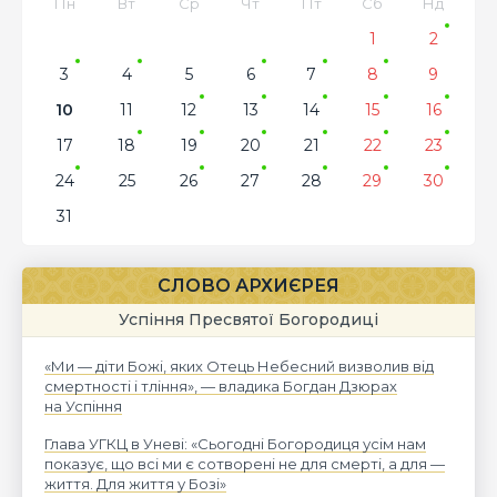
Пн
Вт
Ср
Чт
Пт
Сб
Нд
1
2
3
4
5
6
7
8
9
10
11
12
13
14
15
16
17
18
19
20
21
22
23
24
25
26
27
28
29
30
31
СЛОВО АРХИЄРЕЯ
Успіння Пресвятої Богородиці
«Ми — діти Божі, яких Отець Небесний визволив від
смертності і тління», — владика Богдан Дзюрах
на Успіння
Глава УГКЦ в Уневі: «Сьогодні Богородиця усім нам
показує, що всі ми є сотворені не для смерті, а для —
життя. Для життя у Бозі»