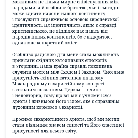
можливим не тільки мирне співіснування між
народами, а й особливе братство, яке і сьогодні
може єднати народи нашого континенту
і послужити справжньою основою європейської
ідентичності. Ця ідентичність, якщо є справді
християнською, не відділяє нас навіть від
народів інших континентів, бо є відкритою,
однак має конкретний зміст.
Особливо радісною для мене стала можливість
привітати східних католицьких єпископів
в Угорщині. Наша країна справді покликана
служити мостом між Сходом і Заходом. Чисельна
присутність східних католиків на цьому
Міжнародному євхаристійному конгресі
є сильним посланням. Церква — єдина
і неповторна, тому що всі ми є учнями Ісуса
Христа і живимося Його Тілом, яке є справжнім
духовним кормом в Євхаристії.
Просимо євхаристійного Христа, щоб ми могли
стати діяльним знаком єдності та Його спасенної
присутності для всього світу.