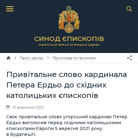
СИНОД ЄПИСКОПІВ
Української Греко-Католицької Церкви
Прес-центр
Проповіді та промови
Привітальне слово кардинала
Петера Ердьо до східних
католицьких єпископів
10 вересня 2021
Своє привітальне слово угорський кардинал Петер
Ердьо виголосив перед східними католицькими
єпископами Європи 5 вересня 2021 року
в Будапешті.