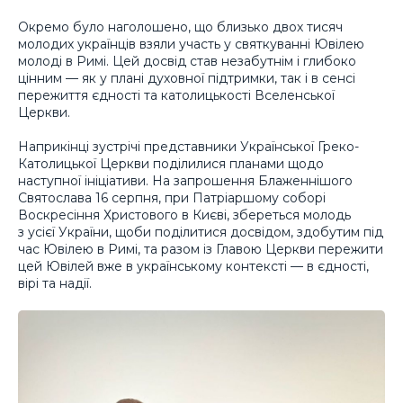
Окремо було наголошено, що близько двох тисяч
молодих українців взяли участь у святкуванні Ювілею
молоді в Римі. Цей досвід став незабутнім і глибоко
цінним — як у плані духовної підтримки, так і в сенсі
пережиття єдності та католицькості Вселенської
Церкви.
Наприкінці зустрічі представники Української Греко-
Католицької Церкви поділилися планами щодо
наступної ініціативи. На запрошення Блаженнішого
Святослава 16 серпня, при Патріаршому соборі
Воскресіння Христового в Києві, збереться молодь
з усієї України, щоби поділитися досвідом, здобутим під
час Ювілею в Римі, та разом із Главою Церкви пережити
цей Ювілей вже в українському контексті — в єдності,
вірі та надії.