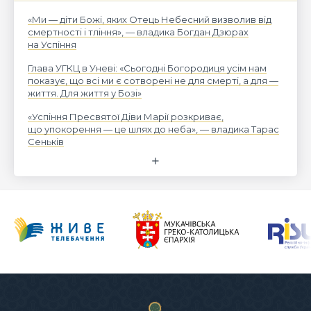
«Ми — діти Божі, яких Отець Небесний визволив від
смертності і тління», — владика Богдан Дзюрах
на Успіння
Глава УГКЦ в Уневі: «Сьогодні Богородиця усім нам
показує, що всі ми є сотворені не для смерті, а для —
життя. Для життя у Бозі»
«Успіння Пресвятої Діви Марії розкриває,
що упокорення — це шлях до неба», — владика Тарас
Сеньків