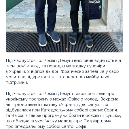
Під час зустрічі о. Роман Демуш висловив вдячність від
імені всієї молоді та передав на згадку сувеніри
з України. У відповідь дон Франческо запевнив у своїх
молитвах, відкритості та готовності до майбутньої
підтримки.
Під час зустрічі о. Роман Демуш також розповів про
українську програму в межах Ювілею молоді. Зокрема,
він представив ініціативу «Українці для світу», яка
відбувалася при Катедральному соборі святих Сергія
та Вакха, а також програму «Зібрати в розсіянні сущих»,
що об’єднала українську молодь при Патріаршому
прокатедральному соборі Святої Софії.