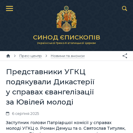
СИНОД ЄПИСКОПІВ
Української Греко-Католицької Церкви
Прес-центр
Новини та анонси
Представники УГКЦ
подякували Дикастерії
у справах євангелізації
за Ювілей молоді
6 серпня 2025
Заступник голови Патріаршої комісії у справах
молоді УГКЦ о. Роман Демуш та о. Святослав Титуляк,