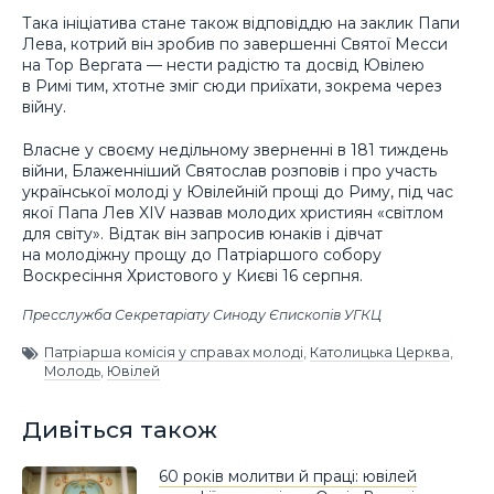
Така ініціатива стане також відповіддю на заклик Папи
Лева, котрий він зробив по завершенні Святої Месси
на Тор Вергата — нести радістю та досвід Ювілею
в Римі тим, хтотне зміг сюди приїхати, зокрема через
війну.
Власне у своєму недільному зверненні в 181 тиждень
війни, Блаженніший Святослав розповів і про участь
української молоді у Ювілейній прощі до Риму, під час
якої Папа Лев XIV назвав молодих християн «світлом
для світу». Відтак він запросив юнаків і дівчат
на молодіжну прощу до Патріаршого собору
Воскресіння Христового у Києві 16 серпня.
Пресслужба Секретаріату Синоду Єпископів УГКЦ
Патріарша комісія у справах молоді
,
Католицька Церква
,
Молодь
,
Ювілей
Дивіться також
60 років молитви й праці: ювілей