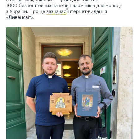
1000 безкоштовних пакетів паломників для молоді
з України. Про це
зазначає
інтернет-видання
«Дивенсвіт».