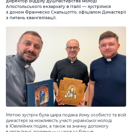
директор Відділу душпастирства молоді
Апостольського екзархату в Італії — зустрілися
з доном Франческо Скальцотто, офіціалом Дикастерії
з питань євангелізації.
Метою зустрічі була щира подяка йому особисто та всій
дикастерії за можливість участі української молоді
в Ювілейних подіях, а також за значну допомогу
в організації, зокрема — у наданні більше