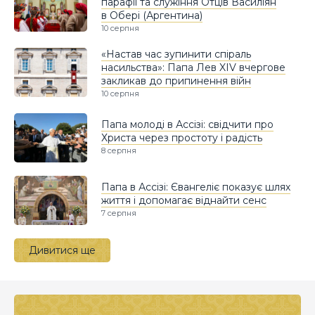
парафії та служіння Отців Василіян
в Обері (Аргентина)
10 серпня
«Настав час зупинити спіраль
насильства»: Папа Лев XIV вчергове
закликав до припинення війн
10 серпня
Папа молоді в Ассізі: свідчити про
Христа через простоту і радість
8 серпня
Папа в Ассізі: Євангеліє показує шлях
життя і допомагає віднайти сенс
7 серпня
Дивитися ще