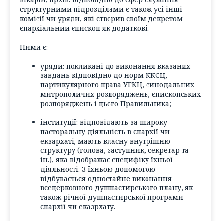
структурними підрозділами є також усі інші
комісії чи уряди, які створив своїм декретом
єпархіальний єпископ як додаткові.
Ними є:
уряди:
покликані до виконання вказаних
завдань відповідно до норм ККСЦ,
партикулярного права УГКЦ, синодальних
митрополичих розпоряджень, єпископських
розпоряджень і цього Правильника;
інституції
: відповідають за широку
пасторальну діяльність в єпархії чи
екзархаті, мають власну внутрішню
структуру (голова, заступник, секретар та
ін.), яка відображає специфіку їхньої
діяльності. З їхньою допомогою
відбувається одностайне виконання
всецерковного душпастирського плану, як
також річної душпастирської програми
єпархії чи еказрхату.