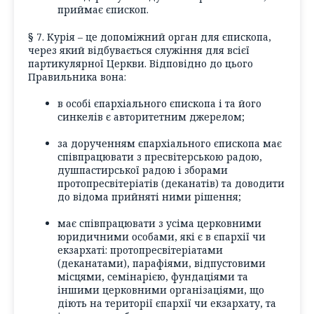
приймає єпископ.
§ 7. Курія – це допоміжний орган для єпископа,
через який відбувається служіння для всієї
партикулярної Церкви. Відповідно до цього
Правильника вона:
в особі єпархіального єпископа і та його
синкелів є авторитетним джерелом;
за дорученням єпархіального єпископа має
співпрацювати з пресвітерською радою,
душпастирської радою і зборами
протопресвітеріатів (деканатів) та доводити
до відома прийняті ними рішення;
має співпрацювати з усіма церковними
юридичними особами, які є в єпархії чи
екзархаті: протопресвітеріатами
(деканатами), парафіями, відпустовими
місцями, семінарією, фундаціями та
іншими церковними організаціями, що
діють на території єпархії чи екзархату, та