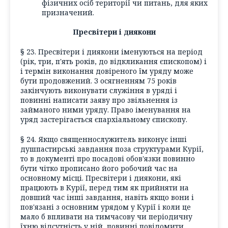
фізичних осіб території чи питань, для яких
призначений.
Пресвітери і диякони
§ 23. Пресвітери і диякони іменуються на період
(рік, три, п'ять років, до відкликання єпископом) і
і термін виконання довіреного їм уряду може
бути продовжений. З осягненням 75 років
закінчують виконувати служіння в уряді і
повинні написати заяву про звільнення із
займаного ними уряду. Право іменування на
уряд застерігається єпархіальному єпископу.
§ 24. Якщо священнослужитель виконує інші
душпастирські завдання поза структурами Курії,
то в документі про посадові обов'язки повинно
бути чітко прописано його робочий час на
основному місці. Пресвітери і диякони, які
працюють в Курії, перед тим як прийняти на
довший час інші завдання, навіть якщо вони і
пов'язані з основним урядом у Курії і коли це
мало б впливати на тимчасову чи періодичну
їхню відсутність у ній, повинні повідомити