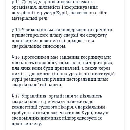
§ 14. До уряду протосинкела належить
організація, діяльність і координування
внутрішніх структур Курії, включаючи осіб та
матеріальні речі.
§ 15. У виконанні загальноцерковного і річного
душпастирського плану єпархії чи екзархату
протосинкел повинен співпрацювати з
єпархіальним єпископом.
§ 16. Протосинкел має завдання координувати
діяльність синкелів у справах чи на територіях,
для яких вони були призначені, а також через
них і за допомогою інших урядів чи інтституцій
Курії реалізувати річний пасторальний план
єпархіальної спільноти.
§ 17. Управління, організація та діяльність
єпархіального трибуналу належить до
компетенції судового вікарія. Єпархіальний
трибунал є складовою частиною Курії, тому в
економічних питаннях підпорядковується
протосинкелу.