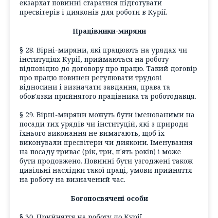
екзархат повинні старатися підготувати
пресвітерів і дияконів для роботи в Курії.
Працівники-миряни
§ 28. Вірні-миряни, які працюють на урядах чи
інституціях Курії, приймаються на роботу
відповідно до договору про працю. Такий договір
про працю повинен регулювати трудові
відносини і визначати завдання, права та
обов'язки прийнятого працівника та роботодавця.
§ 29. Вірні-миряни можуть бути іменованими на
посади тих урядів чи інституцій, які з природи
їхнього виконання не вимагають, щоб їх
виконували пресвітери чи диякони. Іменування
на посаду триває (рік, три, п'ять років) і може
бути продовжено. Повинні бути узгоджені також
цивільні наслідки такої праці, умови прийняття
на роботу на визначений час.
Богопосвячені особи
§ 30. Прийняття на роботу до Курії