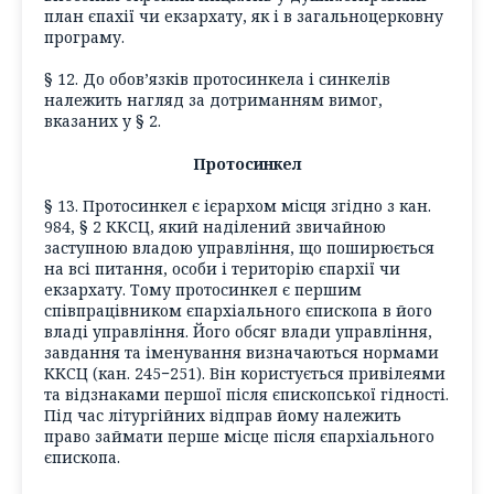
план єпахії чи екзархату, як і в загальноцерковну
програму.
§ 12. До обов’язків протосинкела і синкелів
належить нагляд за дотриманням вимог,
вказаних у § 2.
Протосинкел
§ 13. Протосинкел є ієрархом місця згідно з кан.
984, § 2 ККСЦ, який наділений звичайною
заступною владою управління, що поширюється
на всі питання, особи і територію єпархії чи
екзархату. Тому протосинкел є першим
співпрацівником єпархіального єпископа в його
владі управління. Його обсяг влади управління,
завдання та іменування визначаються нормами
ККСЦ (кан. 245−251). Він користується привілеями
та відзнаками першої після єпископської гідності.
Під час літургійних відправ йому належить
право займати перше місце після єпархіального
єпископа.