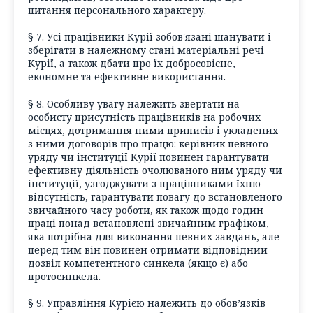
питання персонального характеру.
§ 7. Усі працівники Курії зобов'язані шанувати і
зберігати в належному стані матеріальні речі
Курії, а також дбати про їх добросовісне,
економне та ефективне використання.
§ 8. Особливу увагу належить звертати на
особисту присутність працівників на робочих
місцях, дотримання ними приписів і укладених
з ними договорів про працю: керівник певного
уряду чи інституції Курії повинен гарантувати
ефективну діяльність очолюваного ним уряду чи
інституції, узгоджувати з працівниками їхню
відсутність, гарантувати повагу до встановленого
звичайного часу роботи, як також щодо годин
праці понад встановлені звичайним графіком,
яка потрібна для виконання певних завдань, але
перед тим він повинен отримати відповідний
дозвіл компетентного синкела (якщо є) або
протосинкела.
§ 9. Управління Курією належить до обов’язків