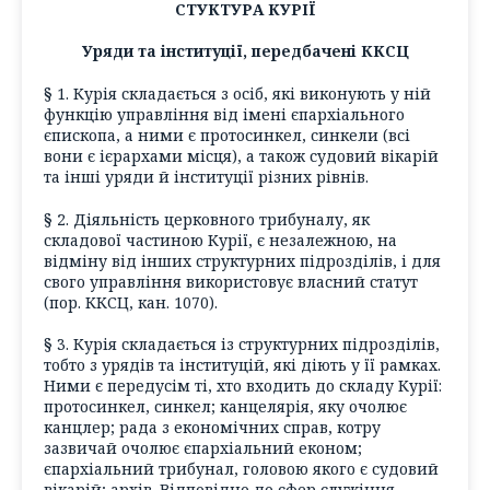
СТУКТУРА КУРІЇ
Уряди та інституції, передбачені ККСЦ
§ 1. Курія складається з осіб, які виконують у ній
функцію управління від імені єпархіального
єпископа, а ними є протосинкел, синкели (всі
вони є ієрархами місця), а також судовий вікарій
та інші уряди й інституції різних рівнів.
§ 2. Діяльність церковного трибуналу, як
складової частиною Курії, є незалежною, на
відміну від інших структурних підрозділів, і для
свого управління використовує власний статут
(пор. ККСЦ, кан. 1070).
§ 3. Курія складається із структурних підрозділів,
тобто з урядів та інституцій, які діють у її рамках.
Ними є передусім ті, хто входить до складу Курії:
протосинкел, синкел; канцелярія, яку очолює
канцлер; рада з економічних справ, котру
зазвичай очолює єпархіальний економ;
єпархіальний трибунал, головою якого є судовий
вікарій; архів. Відповідно до сфер служіння