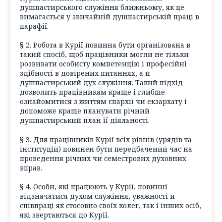
душпастирського служіння ближньому, як це
вимагається у звичайній душпастирській праці в
парафії.
§ 2. Робота в Курії повинна бути організована в
такий спосіб, щоб працівники могли не тільки
розвивати особисту компетенцію і професійні
здібності в довірених питаннях, а й
душпастирський дух служіння. Такий підхід
дозволить працівникам краще і глибше
ознайомитися з життям єпархії чи екзархату і
допоможе краще планувати річний
душпастирський план її діяльності.
§ 3. Для працівників Курії всіх рівнів (урядів та
інституцій) повинен бути передбачений час на
проведення річних чи семестрових духовних
вправ.
§ 4. Особи, які працюють у Курії, повинні
відзначатися духом служіння, уважності й
співпраці як стосовно своїх колег, так і інших осіб,
які звертаються до Курії.