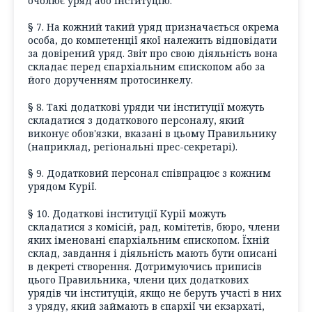
очолює уряд або інституцію.
§ 7. На кожний такий уряд призначається окрема
особа, до компетенції якої належить відповідати
за довірений уряд. Звіт про свою діяльність вона
складає перед єпархіальним єпископом або за
його дорученням протосинкелу.
§ 8. Такі додаткові уряди чи інституції можуть
складатися з додаткового персоналу, який
виконує обов'язки, вказані в цьому Правильнику
(наприклад, регіональні прес-секретарі).
§ 9. Додатковий персонал співпрацює з кожним
урядом Курії.
§ 10. Додаткові інституції Курії можуть
складатися з комісій, рад, комітетів, бюро, члени
яких іменовані єпархіальним єпископом. Їхній
склад, завдання і діяльність мають бути описані
в декреті створення. Дотримуючись приписів
цього Правильника, члени цих додаткових
урядів чи інституцій, якщо не беруть участі в них
з уряду, який займають в єпархії чи екзархаті,