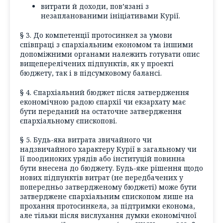
витрати й доходи, пов’язані з
незапланованими ініціативами Курії.
§ 3. До компетенції протосинкел за умови
співпраці з єпархіальним економом та іншими
допоміжними органами належить готувати опис
вищеперелічених підпунктів, як у проекті
бюджету, так і в підсумковому балансі.
§ 4. Єпархіальний бюджет після затвердження
економічною радою єпархії чи екзархату має
бути переданий на остаточне затвердження
єпархіальному єпископові.
§ 5. Будь-яка витрата звичайного чи
надзвичайного характеру Курії в загальному чи
її поодиноких урядів або інституцій повинна
бути внесена до бюджету. Будь-яке рішення щодо
нових підпунктів витрат (не передбачених у
попередньо затвердженому бюджеті) може бути
затверджене єпархіальним єпископом лише на
прохання протосинкела, за підтримки економа,
але тільки після вислухання думки економічної