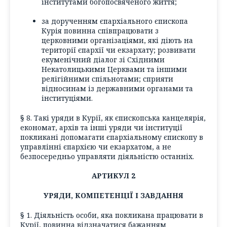
інститутами богопосвяченого життя;
за дорученням єпархіального єпископа
Курія повинна співпрацювати з
церковними організаціями, які діють на
території єпархії чи екзархату; розвивати
екуменічний діалог зі Східними
Некатолицькими Церквами та іншими
релігійними спільнотами; сприяти
відносинам із державними органами та
інституціями.
§ 8. Такі уряди в Курії, як єпископська канцелярія,
економат, архів та інші уряди чи інституції
покликані допомагати єпархіальному єпископу в
управлінні єпархією чи екзархатом, а не
безпосередньо управляти діяльністю останніх.
АРТИКУЛ 2
УРЯДИ, КОМПЕТЕНЦІЇ І ЗАВДАННЯ
§ 1. Діяльність особи, яка покликана працювати в
Курії, повинна відзначатися бажанням