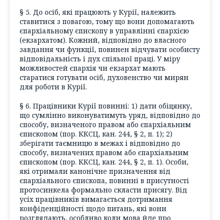
§ 5. До осіб, які працюють у Курії, належить
ставитися з повагою, тому що вони допомагають
єпархіальному єпископу в управлінні єпархією
(екзархатом). Кожний, відповідно до власного
завдання чи функції, повинен відчувати особисту
відповідальність і дух спільної праці. У міру
можливостей єпархія чи екзархат мають
старатися готувати осіб, духовенство чи мирян
для роботи в Курії.
§ 6. Працівники Курії повинні: 1) дати обіцянку,
що сумлінно виконуватимуть уряд, відповідно до
способу, визначеного правом або єпархіальним
єпископом (пор. ККСЦ, кан. 244, § 2, п. 1); 2)
зберігати таємницю в межах і відповідно до
способу, визначених правом або єпархіальним
єпископом (пор. ККСЦ, кан. 244, § 2, п. 1). Особи,
які отримали канонічне призначення від
єпархіального єпископа, повинні в присутності
протосинкела формально скласти присягу. Від
усіх працівників вимагається дотримання
конфіденційності щодо питань, які вони
розглядають, особливо коли мова йде про