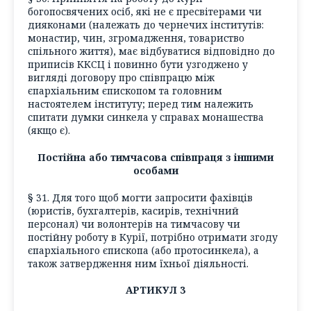
богопосвячених осіб, які не є пресвітерами чи
дияконами (належать до чернечих інститутів:
монастир, чин, згромадження, товариство
спільного життя), має відбуватися відповідно до
приписів ККСЦ і повинно бути узгоджено у
вигляді договору про співпрацю між
єпархіальним єпископом та головним
настоятелем інституту; перед тим належить
спитати думки синкела у справах монашества
(якщо є).
Постійна або тимчасова співпраця з іншими
особами
§ 31. Для того щоб могти запросити фахівців
(юристів, бухгалтерів, касирів, технічний
персонал) чи волонтерів на тимчасову чи
постійну роботу в Курії, потрібно отримати згоду
єпархіального єпископа (або протосинкела), а
також затвердження ним їхньої діяльності.
АРТИКУЛ 3