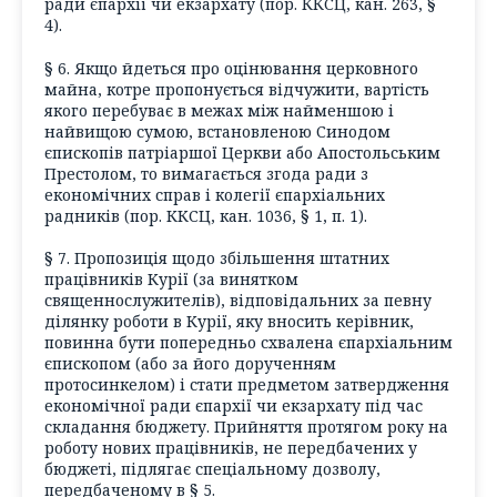
ради єпархії чи екзархату (пор. ККСЦ, кан. 263, §
4).
§ 6. Якщо йдеться про оцінювання церковного
майна, котре пропонується відчужити, вартість
якого перебуває в межах між найменшою і
найвищою сумою, встановленою Синодом
єпископів патріаршої Церкви або Апостольським
Престолом, то вимагається згода ради з
економічних справ і колегії єпархіальних
радників (пор. ККСЦ, кан. 1036, § 1, п. 1).
§ 7. Пропозиція щодо збільшення штатних
працівників Курії (за винятком
священнослужителів), відповідальних за певну
ділянку роботи в Курії, яку вносить керівник,
повинна бути попередньо схвалена єпархіальним
єпископом (або за його дорученням
протосинкелом) і стати предметом затвердження
економічної ради єпархії чи екзархату під час
складання бюджету. Прийняття протягом року на
роботу нових працівників, не передбачених у
бюджеті, підлягає спеціальному дозволу,
передбаченому в § 5.