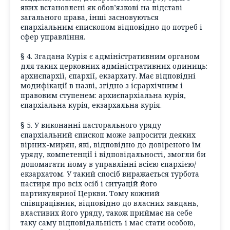
яких встановлені як обов’язкові на підставі
загального права, інші засновуються
єпархіальним єпископом відповідно до потреб і
сфер управління.
§ 4. Згадана Курія є адміністративним органом
для таких церковних адміністративних одиниць:
архиєпархії, єпархії, екзархату. Має відповідні
модифікації в назві, згідно з ієрархічним і
правовим ступенем: архиєпархіальна курія,
єпархіальна курія, екзархальна курія.
§ 5. У виконанні пасторального уряду
єпархіальний єпископ може запросити деяких
вірних-мирян, які, відповідно до довіреного їм
уряду, компетенції і відповідальності, змогли би
допомагати йому в управлінні всією єпархією/
екзархатом. У такий спосіб виражається турбота
пастиря про всіх осіб і ситуацій його
партикулярної Церкви. Тому кожний
співпрацівник, відповідно до власних завдань,
властивих його уряду, також приймає на себе
таку саму відповідальність і має стати особою,