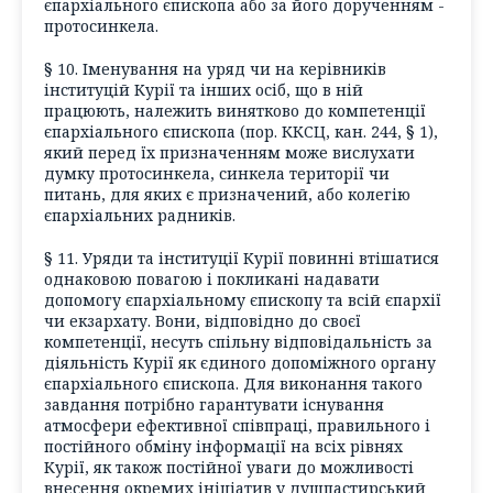
єпархіального єпископа або за його дорученням -
протосинкела.
§ 10. Іменування на уряд чи на керівників
інституцій Курії та інших осіб, що в ній
працюють, належить винятково до компетенції
єпархіального єпископа (пор. ККСЦ, кан. 244, § 1),
який перед їх призначенням може вислухати
думку протосинкела, синкела території чи
питань, для яких є призначений, або колегію
єпархіальних радників.
§ 11. Уряди та інституції Курії повинні втішатися
однаковою повагою і покликані надавати
допомогу єпархіальному єпископу та всій єпархії
чи екзархату. Вони, відповідно до своєї
компетенції, несуть спільну відповідальність за
діяльність Курії як єдиного допоміжного органу
єпархіального єпископа. Для виконання такого
завдання потрібно гарантувати існування
атмосфери ефективної співпраці, правильного і
постійного обміну інформації на всіх рівнях
Курії, як також постійної уваги до можливості
внесення окремих ініціатив у душпастирський