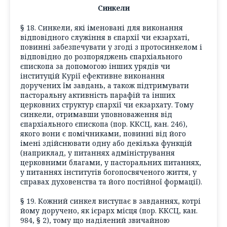
Синкели
§ 18. Синкели, які іменовані для виконання
відповідного служіння в єпархії чи екзархаті,
повинні забезпечувати у згоді з протосинкелом і
відповідно до розпоряджень єпархіального
єпископа за допомогою інших урядів чи
інституцій Курії ефективне виконання
доручених їм завдань, а також підтримувати
пасторальну активність парафій та інших
церковних структур єпархії чи екзархату. Тому
синкели, отримавши уповноваження від
єпархіального єпископа (пор. ККСЦ, кан. 246),
якого вони є помічниками, повинні від його
імені здійснювати одну або декілька функцій
(наприклад, у питаннях адміністрування
церковними благами, у пасторальних питаннях,
у питаннях інститутів богопосвяченого життя, у
справах духовенства та його постійної формації).
§ 19. Кожний синкел виступає в завданнях, котрі
йому доручено, як ієрарх місця (пор. ККСЦ, кан.
984, § 2), тому що наділений звичайною