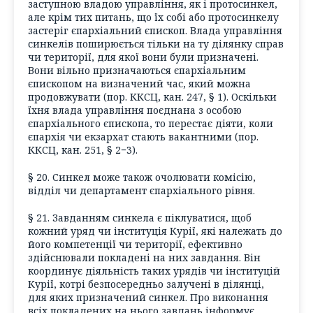
заступною владою управління, як і протосинкел,
але крім тих питань, що їх собі або протосинкелу
застеріг єпархіальний єпископ. Влада управління
синкелів поширюється тільки на ту ділянку справ
чи території, для якої вони були призначені.
Вони вільно призначаються єпархіальним
єпископом на визначений час, який можна
продовжувати (пор. ККСЦ, кан. 247, § 1). Оскільки
їхня влада управління поєднана з особою
єпархіального єпископа, то перестає діяти, коли
єпархія чи екзархат стають вакантними (пор.
ККСЦ, кан. 251, § 2
−
3).
§ 20. Синкел може також очолювати комісію,
відділ чи департамент єпархіального рівня.
§ 21. Завданням синкела є піклуватися, щоб
кожний уряд чи інституція Курії, які належать до
його компетенції чи території, ефективно
здійснювали покладені на них завдання. Він
координує діяльність таких урядів чи інституцій
Курії, котрі безпосередньо залучені в ділянці,
для яких призначений синкел. Про виконання
всіх покладених на нього завдань інформує