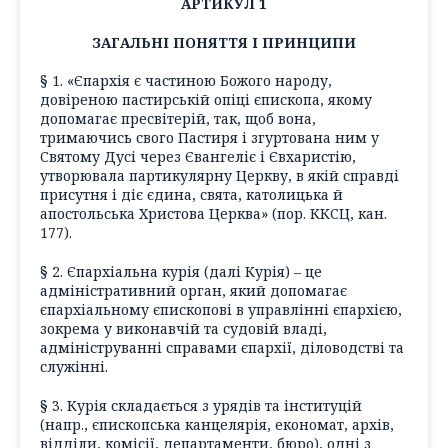
АРТИКУЛ 1
ЗАГАЛЬНІ ПОНЯТТЯ І ПРИНЦИПИ
§ 1. «Єпархія є частиною Божого народу,
довіреною пастирській опіці єпископа, якому
допомагає пресвітерій, так, щоб вона,
тримаючись свого Пастиря і згуртована ним у
Святому Дусі через Євангеліє і Євхаристію,
утворювала партикулярну Церкву, в якій справді
присутня і діє єдина, свята, католицька й
апостольська Христова Церква» (пор. ККСЦ, кан.
177).
§ 2. Єпархіальна курія (далі Курія) – це
адміністративний орган, який допомагає
єпархіальному єпископові в управлінні єпархією,
зокрема у виконавчій та судовій владі,
адмініструванні справами єпархії, діловодстві та
служінні.
§ 3. Курія складається з урядів та інституцій
(напр., єпископська канцелярія, економат, архів,
відділи, комісії, департаменти, бюро), одні з