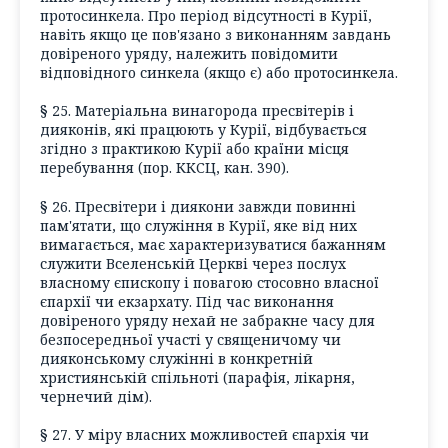
протосинкела. Про період відсутності в Курії,
навіть якщо це пов'язано з виконанням завдань
довіреного уряду, належить повідомити
відповідного синкела (якщо є) або протосинкела.
§ 25. Матеріальна винагорода пресвітерів і
дияконів, які працюють у Курії, відбувається
згідно з практикою Курії або країни місця
перебування (пор. ККСЦ, кан. 390).
§ 26. Пресвітери і диякони завжди повинні
пам'ятати, що служіння в Курії, яке від них
вимагається, має характеризуватися бажанням
служити Вселенській Церкві через послух
власному єпископу і повагою стосовно власної
єпархії чи екзархату. Під час виконання
довіреного уряду нехай не забракне часу для
безпосередньої участі у священичому чи
дияконському служінні в конкретній
християнській спільноті (парафія, лікарня,
чернечий дім).
§ 27. У міру власних можливостей єпархія чи