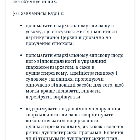
яка об'єднує інших.
§ 6. Завданням Курії є:
допомагати єпархіальному єпископу в
усьому, що стосується життя і місійності
партикулярної Церкви відповідно до
доручення єпископа;
допомагати єпархіальному єпископу щодо
його відповідальності в управлінні
єпархією/екзархатом, а саме в
душпастирському, адміністративному і
судовому завданнях, пропонуючи
одночасно відповідні засоби для того, щоб
могти краще пізнавати, вивчати,
перевіряти, вирішувати;
підтримувати і відповідно до доручення
єпархіального єпископа координувати
виконання загальноцерковного
душпастирського плану, як також і власної
річної душпастирської програми. Рішення,
чи підтримувати душпастирський план,