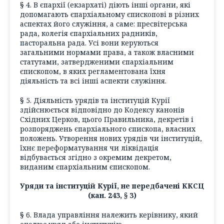
§ 4. В єпархії (екзархаті) діють інші органи, які
допомагають єпархіальному єпископові в різних
аспектах його служіння, а саме: пресвітерська
рада, колегія єпархіальних радників,
пасторальна рада. Усі вони керуються
загальними нормами права, а також власними
статутами, затвердженими єпархіальним
єпископом, в яких регламентована їхня
діяльність та всі інші аспекти служіння.
§ 5. Діяльність урядів та інституцій Курії
здійснюється відповідно до Кодексу канонів
Східних Церков, цього Правильника, декретів і
розпоряджень єпархіального єпископа, власних
положень. Утворення нових урядів чи інституцій,
їхнє переформатування чи ліквідація
відбувається згідно з окремим декретом,
виданим єпархіальним єпископом.
Уряди та інституцій Курії, не передбачені ККСЦ
(кан. 243, § 3)
§ 6. Влада управління належить керівнику, який