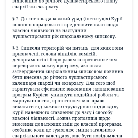
відповідно до річного душпастирського плану
єпархії чи екзархату.
§ 2. До листопада кожний уряд (інституція) Курії
повинен опрацювати і представити план щодо
власної діяльності на наступний
душпастирський рік єпархіальному єпископу.
§ 3. Синкели територій чи питань, для яких вони
призначені, голови відділів, комісій,
департаментів і бюро разом із протосинкелом
перевіряють кожну програму, яка після
затвердження єпархіальним єпископом повинна
бути внесена до річного душпастирського
календаря єпархії чи екзархату. Для того щоб
гарантувати ефективне виконання запланованих
програм Курією, уникнути подвійної роботи та
марнування сил, протосинкел має право
вимагати від кожного структурного підрозділу
Курії належного ставлення до часу і способу
власної діяльності. Кожна пропозиція щодо
внесення додаткових змін до власної програми,
особливо коли це зумовлює зміни загального
єпархіального календаря, має бути повідомлена