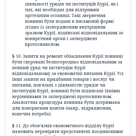
діяльності урядів чи інституцій Курії, як і
тих, які необхідні для підтримки
оргтехніки останніх. Такі звернення
повинні бути подані в письмовій формі
згідно із затвердженим внутрішнім
зразком Курії, підписані відповідальним за
конкретний орган і затверджені
протосинкелом.
§ 10. Запити на ремонт обладнання Курії повинні
бути скеровані безпосередньо відповідальним за
певний уряд чи інституцію Курії
відповідальному за економічні питання Курії. Усі
інші запити на придбання товарів і послуг чи
питання, пов'язані з діяльністю урядів чи
інституцій Курії, повинні бути підписані їхніми
керівниками та затверджені протосинкелом.
Аналогічна процедура повинна бути дотримана
для повернення коштів (напр., відрядження,
конечна потреба).
§ 11. До обов’язків економічного відділу Курії
належить перевіряти представлені поодинокими