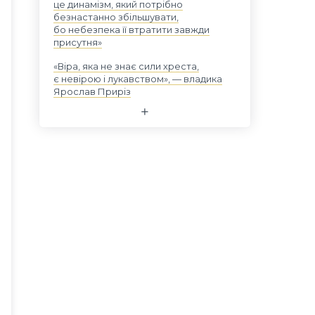
це динамізм, який потрібно
безнастанно збільшувати,
бо небезпека її втратити завжди
присутня»
«Віра, яка не знає сили хреста,
є невірою і лукавством», — владика
Ярослав Приріз