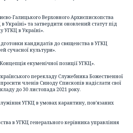
Києво-Галицького Верховного Архиєпископства
в Україні» та затвердити оновлений статут під
 УГКЦ в Україні».
ідготовки кандидатів до священства в УГКЦ
ей сучасної культури».
Концепція екуменічної позиції УГКЦ».
 українського перекладу Служебника Божественної
а просити членів Синоду Єпископів надіслати свої
кладу до 30 листопада 2021 року.
 служіння УГКЦ в умовах карантину, пов’язаних
івства в УГКЦ генерального керівника управління