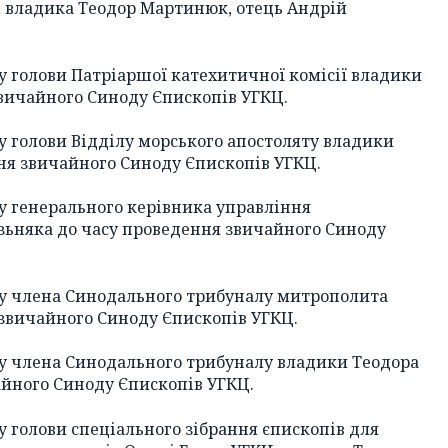
, владика Теодор Мартинюк, отець Андрій
у голови Патріаршої катехитичної комісії владики
вичайного Синоду Єпископів УГКЦ.
у голови Відділу морського апостоляту владики
ня звичайного Синоду Єпископів УГКЦ.
у генерального керівника управління
зьняка до часу проведення звичайного Синоду
ту члена Синодального трибуналу митрополита
 звичайного Синоду Єпископів УГКЦ.
ту члена Синодального трибуналу владики Теодора
йного Синоду Єпископів УГКЦ.
у голови спеціального зібрання єпископів для