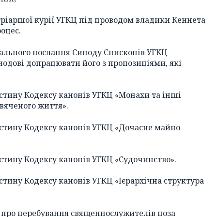
ріаршої курії УГКЦ під проводом владики Кеннета
оцес.
дального послання Синоду Єпископів УГКЦ
нодові допрацювати його з пропозиціями, які
стину Кодексу канонів УГКЦ «Монахи та інші
свяченого життя».
астину Кодексу канонів УГКЦ «Дочасне майно
стину Кодексу канонів УГКЦ «Судочинство».
стину Кодексу канонів УГКЦ «Ієрархічна структура
ю про перебування священнослужителів поза