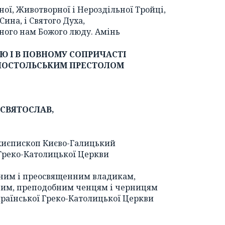
ної, Животворної і Нероздільної Тройці,
 Сина, і Святого Духа,
еного нам Божого люду. Амінь
ТЮ
І В ПОВНОМУ СОПРИЧАСТІ
ПОСТОЛЬСЬКИМ ПРЕСТОЛОМ
СВЯТОСЛАВ,
хиєпископ Києво-Галицький
Греко-Католицької Церкви
ним і преосвященним владикам,
ним, преподобним ченцям і черницям
раїнської Греко-Католицької Церкви