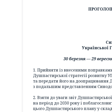
ПРОГОЛО
Си
Української 
30 березня — 29 верес
1. Прийняти із внесеними поправкам
Душпастирської стратегії розвитку УГ
та передати його на доопрацювання 
з подальшим представленням Синодов
2. Взяти до уваги звіт Душпастирськ
на період до 2030 року і поблагослов
цього Душпастирського плану у склад