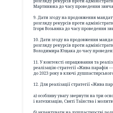
розгляду рекурсів проти адміністрат
Мартинюка до часу проведення звича
9. Дати згоду на продовження мандат
розгляду рекурсів проти адміністрат
Ігоря Возьняка до часу проведення з
10. Дати згоду на продовження манда
розгляду рекурсів проти адміністрат
Володимира Ющака до часу проведенн
11. У контексті опрацювання та реал
реалізацію стратегії «Жива парафія —
до 2023 року в ключі душпастирськог
12. Для реалізації стратегії «Жива па
а) особливу увагу звернути на три осн
і катехизацію, Святі Таїнства і молит
б) акцентувати на душпастирстві род