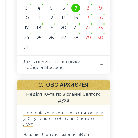
3
4
5
6
7
8
9
10
11
12
13
14
15
16
17
18
19
20
21
22
23
24
25
26
27
28
29
30
31
День поминання владики
Роберта Москаля
СЛОВО АРХИЄРЕЯ
Неділя 10-та по Зісланні Святого
Духа
Проповідь Блаженнішого Святослава
у 10-ту неділю по Зісланні Святого
Духа
Владика Діонісій Ляхович: «Віра —