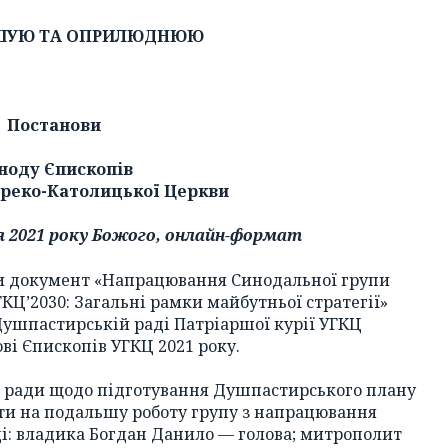
ШУЮ ТА ОПРИЛЮДНЮЮ
Постанови
ноду Єпископів
Греко-Католицької Церкви
ня 2021 року Божого, онлайн-формат
и документ «Напрацювання Синодальної групи
КЦ’2030: Загальні рамки майбутньої стратегії»
Душпастирській раді Патріаршої курії УГКЦ
і Єпископів УГКЦ 2021 року.
ої ради щодо підготування Душпастирського плану
ити на подальшу роботу групу з напрацювання
і: владика Богдан Данило — голова; митрополит