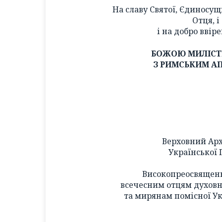
На славу Святої, Єдиносущ
Отця, і
і на добро ввір
БОЖОЮ МИЛІС
З РИМСЬКИМ А
Верховний Ар
Української 
Високопреосвящен
всечесним отцям духов
та мирянам помісної Ук