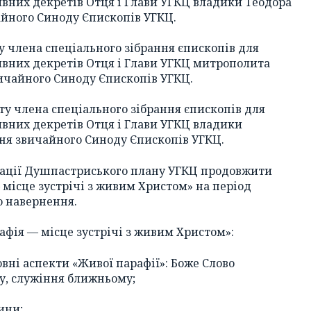
ивних декретів Отця і Глави УГКЦ владики Теодора
йного Синоду Єпископів УГКЦ.
у члена спеціального зібрання єпископів для
ивних декретів Отця і Глави УГКЦ митрополита
вичайного Синоду Єпископів УГКЦ.
ту члена спеціального зібрання єпископів для
ивних декретів Отця і Глави УГКЦ владики
я звичайного Синоду Єпископів УГКЦ.
ізації Душпастриського плану УГКЦ продовжити
 місце зустрічі з живим Христом» на період
о навернення.
рафія — місце зустрічі з живим Христом»:
овні аспекти «Живої парафії»: Боже Слово
ву, служіння ближньому;
ини;