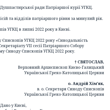
ть Душпастирської ради Патріаршої курії УГКЦ.
місій та відділів патріаршого рівня за минулий рік.
ів УГКЦ в липні 2022 року в Києві.
 Єпископів УГКЦ 2022 року «Синодальність
Секретаріату VII сесії Патріаршого Собору
му Синоду Єпископів УГКЦ 2022 року.
† СВЯТОСЛАВ,
Верховний Архиєпископ Києво-Галицький
Української Греко-Католицької Церкви
о. Андрій Хім’як,
в. о. Секретаря Синоду Єпископів
Української Греко-Католицької Церкви
Дано у Києві,