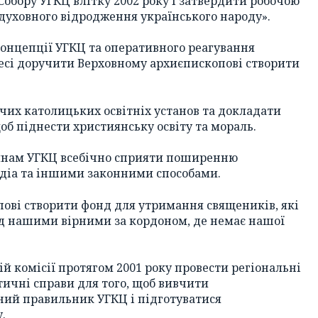
Собору УГКЦ влітку 2002 року і затвердити робочою
 духовного відродження українського народу».
онцепції УГКЦ та оперативного реагування
есі доручити Верховному архиєпископові створити
ючих католицьких освітніх установ та докладати
щоб піднести християнську освіту та мораль.
ирянам УГКЦ всебічно сприяти поширенню
едіа та іншими законними способами.
ові створити фонд для утримання священиків, які
ад нашими вірними за кордоном, де немає нашої
й комісії протягом 2001 року провести регіональні
тичні справи для того, щоб вивчити
ний правильник УГКЦ і підготуватися
.