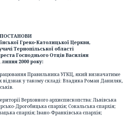
ПОСТАНОВИ
їнської Греко-Католицької Церкви,
учачі Тернопільської області
Хреста Господнього Отців Василіян
1 липня 2000 року:
опрацювання Правильника УГКЦ, який визначатиме
 відзнак у такому складі: Владика Роман Даниляк,
ськів.
території Верховного архиєпископства: Львівська
ірсько-Дрогобицька єпархія; Сокальська єпархія;
чацька єпархія; Івано-Франківська єпархія;