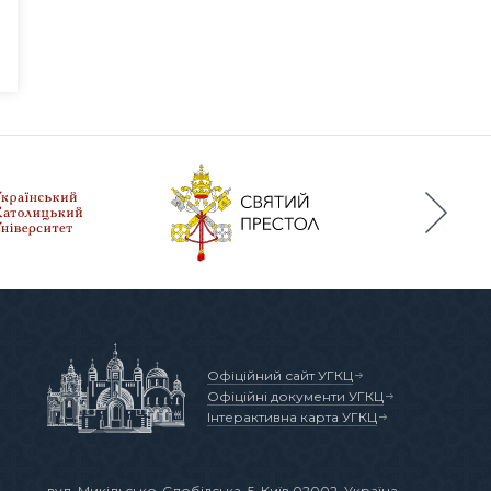
Офіційний сайт УГКЦ
Офіційні документи УГКЦ
Інтерактивна карта УГКЦ
вул. Микільсько-Слобідська, 5
, Київ 02002, Україна