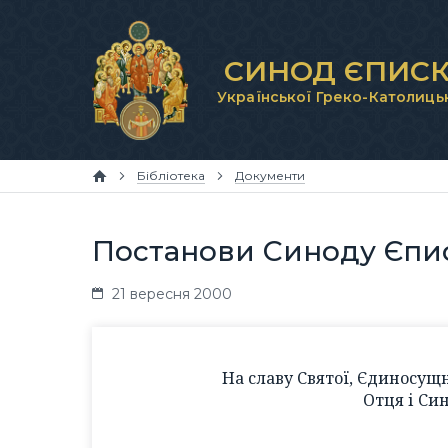
СИНОД ЄПИСК
Української Греко-Католиць
Бібліотека
Документи
Постанови Синоду Єпис
21 вересня 2000
На славу Святої, Єдиносущн
Отця і Син