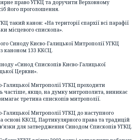
ярне право УГКЦ та доручити Верховному
сіб його проголошення.
КЦ такий канон: «На території єпархії всі парафії
ьки місцевого єпископа».
чого Синоду Києво-Галицької Митрополії УГКЦ
 з каноном 133 ККСЦ.
Синоду «Синод Єпископів Києво-Галицької
цької Церкви».
во-Галицької Митрополії УГКЦ проходити
ь частіше, якщо, на думку митрополита, виникає
вимагає третина єпископів митрополії.
о-Галицької Митрополії УГКЦ до наступного
 основі ККСЦ, Партикулярного права та традицій
ов’язки для затвердження Синодом Єпископів УГКЦ.