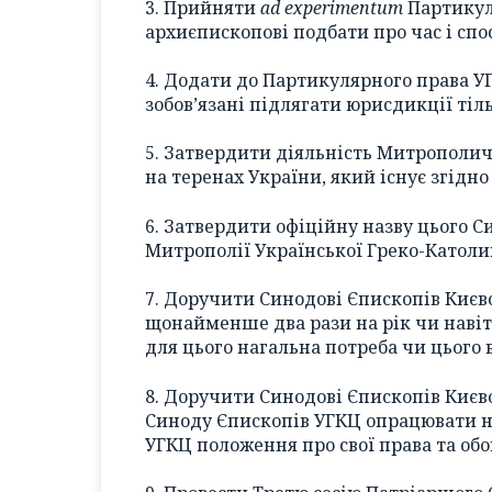
3. Прийняти
аd ехреrіmеntum
Партикул
архиєпископові подбати про час і спо
4. Додати до Партикулярного права УГ
зобов’язані підлягати юрисдикції тіл
5. Затвердити діяльність Митрополи
на теренах України, який існує згідно
6. Затвердити офіційну назву цього 
Митрополії Української Греко-Католи
7. Доручити Синодові Єпископів Киє
щонайменше два рази на рік чи навіт
для цього нагальна потреба чи цього 
8. Доручити Синодові Єпископів Києв
Синоду Єпископів УГКЦ опрацювати на
УГКЦ положення про свої права та об