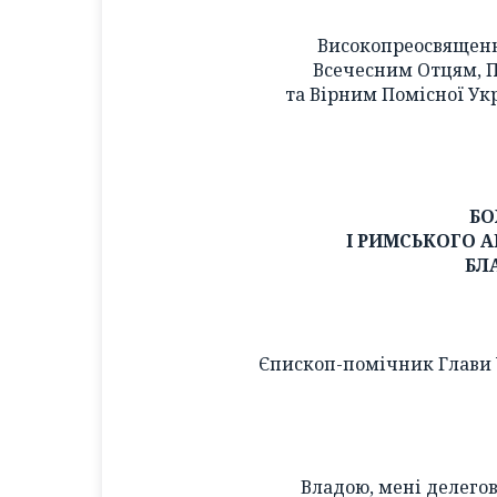
Високопреосвящен
Всечесним Отцям, 
та Вірним Помісної Ук
БО
І РИМСЬКОГО 
БЛ
Єпископ-помічник Глави 
Владою, мені делего