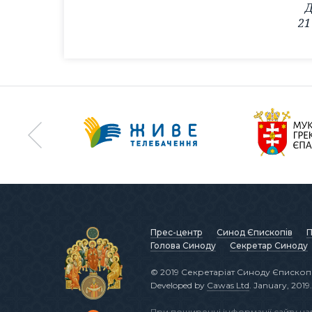
Д
21
Прес-центр
Синод Єпископів
П
Голова Синоду
Секретар Синоду
© 2019 Секретаріат Синоду Єпископі
Developed by
Cawas Ltd
. January, 2019.
При поширенні інформації сайту н