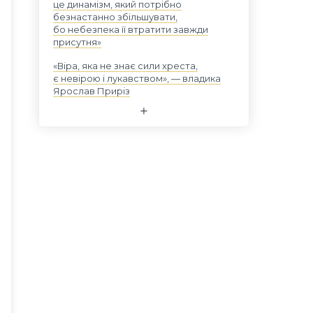
це динамізм, який потрібно
безнастанно збільшувати,
бо небезпека її втратити завжди
присутня»
«Віра, яка не знає сили хреста,
є невірою і лукавством», — владика
Ярослав Приріз