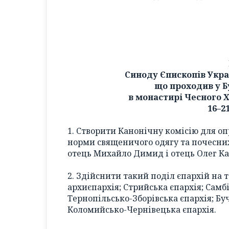
Синоду Єпископів Укра
що проходив у Б
в монастирі Чесного 
16–2
1. Створити Канонічну комісію для 
норми священичого одягу та почесних
отець Михайло Димид і отець Олег Ка
2. Здійснити такий поділ єпархій на 
архиєпархія; Стрийська єпархія; Самб
Тернопільсько-Зборівська єпархія; Бу
Коломийсько-Чернівецька єпархія.