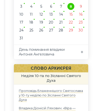
3
4
5
6
7
8
9
10
11
12
13
14
15
16
17
18
19
20
21
22
23
24
25
26
27
28
29
30
31
День поминання владики
Антонія Ангеловича
СЛОВО АРХИЄРЕЯ
Неділя 10-та по Зісланні Святого
Духа
Проповідь Блаженнішого Святослава
у 10-ту неділю по Зісланні Святого
Духа
Владика Діонісій Ляхович: «Віра —