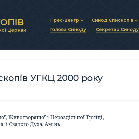
ОПІВ
Прес-центр
Синод Єпископів
Голова Синоду
Секретар Синоду
кої Церкви
Новини та анонси
Статут Синоду Єписко
Інтерв’ю та коментарі
Регламент Синоду Єп
Проповіді та промови
Положення про Голов
Молитовне прикликанн
Синодальні органи
Секретаріат Синоду
Контактна інформація
копів УГКЦ 2000 року
ої, Животворящої і Нероздільної Трійці,
а, і Святого Духа. Амінь