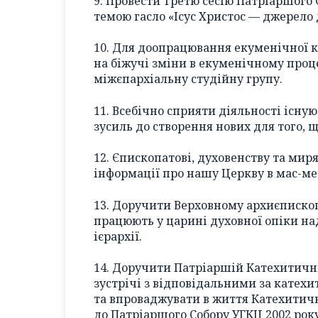
9. Провести Третю сесію Патріаршого 
темою гасло «Ісус Христос — джерело
10. Для доопрацювання екуменічної к
на біжучі зміни в екуменічному проц
міжєпархіальну студійну групу.
11. Всебічно сприяти діяльності існу
зусиль до створення нових для того, 
12. Єпископатові, духовенству та м
інформації про нашу Церкву в мас-м
13. Доручити Верховному архиєпископ
працюють у царині духовної опіки н
ієрархії.
14. Доручити Патріаршій Катехитичні
зустрічі з відповідальними за катехи
та впроваджувати в життя Катехитич
до Патріаршого Собору УГКЦ 2002 року