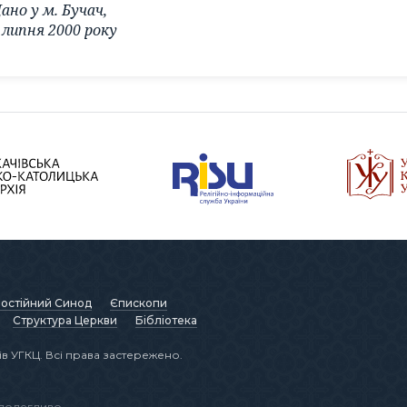
ано у м. Бучач,
 липня 2000 року
остійний Синод
Єпископи
Структура Церкви
Бібліотека
в УГКЦ. Всі права застережено.
аполегливо