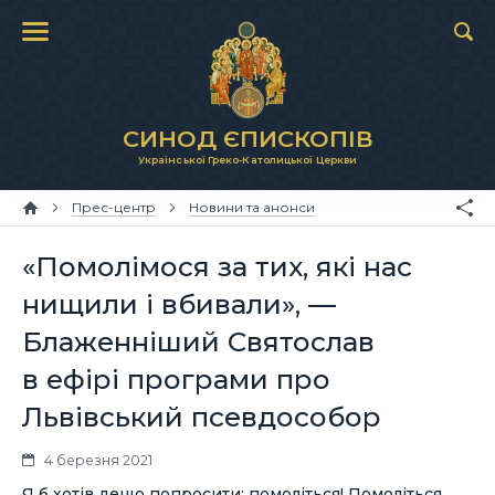
СИНОД ЄПИСКОПІВ
Української Греко-Католицької Церкви
Прес-центр
Новини та анонси
«Помолімося за тих, які нас
нищили і вбивали», —
Блаженніший Святослав
в ефірі програми про
Львівський псевдособор
4 березня 2021
Я б хотів дещо попросити: помоліться! Помоліться