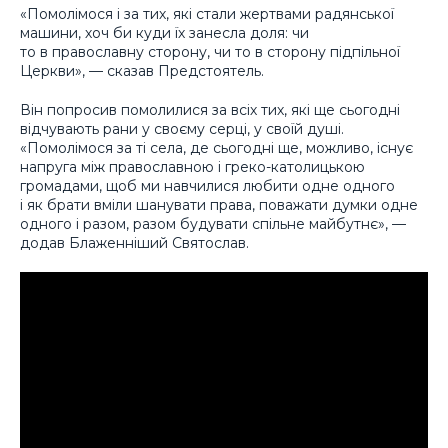
«Помолімося і за тих, які стали жертвами радянської
машини, хоч би куди їх занесла доля: чи
то в православну сторону, чи то в сторону підпільної
Церкви», — сказав Предстоятель.
Він попросив помолилися за всіх тих, які ще сьогодні
відчувають рани у своєму серці, у своїй душі.
«Помолімося за ті села, де сьогодні ще, можливо, існує
напруга між православною і греко-католицькою
громадами, щоб ми навчилися любити одне одного
і як брати вміли шанувати права, поважати думки одне
одного і разом, разом будувати спільне майбутнє», —
додав Блаженніший Святослав.