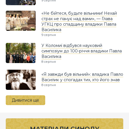
9 серпня
«Не бійтеся, будьте вільними! Нехай
страх не панує над вами», — Глава
УГКЦ про спадщину владики Павла
Василика
9 серпня
У Коломиї відбувся науковий
симпозіум до 100-річчя владики Павла
Василика
8 серпня
«Я завжди був вільний»: владика Павло
Василик у спогадах тих, хто його знав
8 серпня
Дивитися ще
МАТЕРІАЛИ СИНОДУ