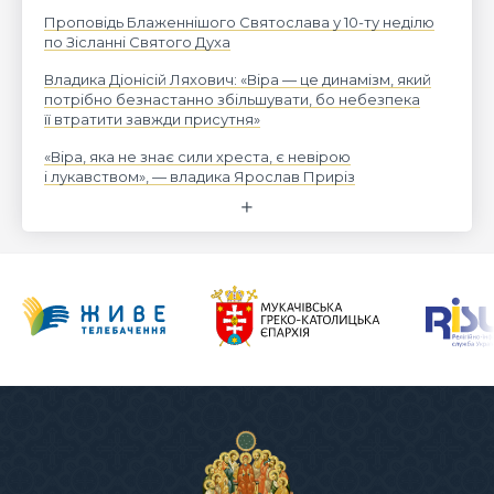
Проповідь Блаженнішого Святослава у 10-ту неділю
по Зісланні Святого Духа
Владика Діонісій Ляхович: «Віра — це динамізм, який
потрібно безнастанно збільшувати, бо небезпека
її втратити завжди присутня»
«Віра, яка не знає сили хреста, є невірою
і лукавством», — владика Ярослав Приріз