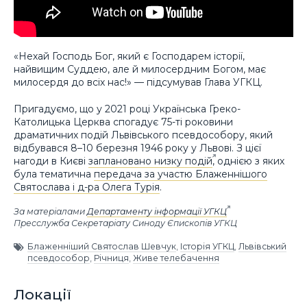
«Нехай Господь Бог, який є Господарем історії,
найвищим Суддею, але й милосердним Богом, має
милосердя до всіх нас!» — підсумував Глава УГКЦ.
Пригадуємо, що у 2021 році Українська Греко-
Католицька Церква спогадує 75-ті роковини
драматичних подій Львівського псевдособору, який
відбувався 8–10 березня 1946 року у Львові. З цієї
нагоди в Києві
заплановано низку подій
, однією з яких
була тематична
передача за участю Блаженнішого
Святослава і д-ра Олега Турія
.
За матеріалами
Департаменту інформації УГКЦ
Пресслужба Секретаріату Синоду Єпископів УГКЦ
Блаженніший Святослав Шевчук
,
Історія УГКЦ
,
Львівський
псевдособор
,
Річниця
,
Живе телебачення
Локації