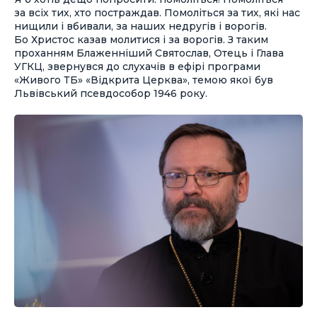
за всіх тих, хто постраждав. Помоліться за тих, які нас
нищили і вбивали, за наших недругів і ворогів.
Бо Христос казав молитися і за ворогів. З таким
проханням Блаженніший Святослав, Отець і Глава
УГКЦ, звернувся до слухачів в ефірі програми
«Живого ТБ» «Відкрита Церква», темою якої був
Львівський псевдособор 1946 року.