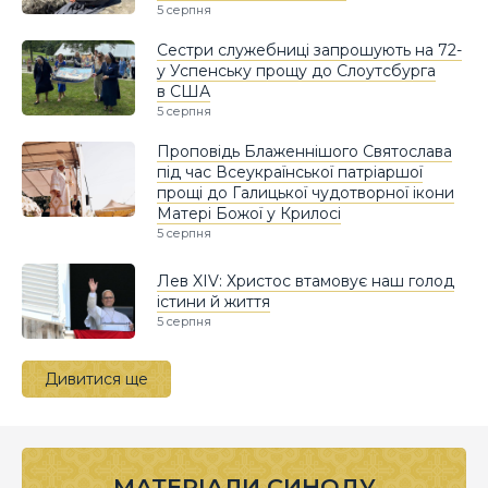
5 серпня
Сестри служебниці запрошують на 72-
у Успенську прощу до Слоутсбурга
в США
5 серпня
Проповідь Блаженнішого Святослава
під час Всеукраїнської патріаршої
прощі до Галицької чудотворної ікони
Матері Божої у Крилосі
5 серпня
Лев XIV: Христос втамовує наш голод
істини й життя
5 серпня
Дивитися ще
МАТЕРІАЛИ СИНОДУ