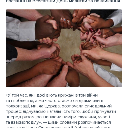
посланні на Всесвітній День молитви за покликання.
«У той час, як і досі віють крижані вітри війни
та гноблення, а ми часто стаємо свідками явищ
поляризації, ми, як Церква, розпочали синодальний
процес: відчуваємо нагальність того, щоби прямувати
вперед разом, розвиваючи виміри слухання, участі
та взаємоподілу», — цими словами розпочинається
послання Папи Франциска на 59-й Всесвітній день