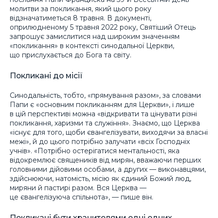
молитви за покликання, який цього року
відзначатиметься 8 травня. В документі,
оприлюдненому 5 травня 2022 року, Святіший Отець
запрошує замислитися над широким значенням
«покликання» в контексті синодальної Церкви,
що прислухається до Бога та світу.
Покликані до місії
Синодальність, тобто, «прямування разом», за словами
Папи є «основним покликанням для Церкви», і лише
в цій перспективі можна «відкривати та цінувати різні
покликання, харизми та служіння». Знаємо, що Церква
«існує для того, щоби євангелізувати, виходячи за власні
межі», й до цього потрібно залучати «всіх Господніх
учнів». «Потрібно остерігатися ментальності, яка
відокремлює священиків від мирян, вважаючи перших
головними дійовими особами, а других — виконавцями,
здійснюючи, натомість, місію як єдиний Божий люд,
миряни й пастирі разом. Вся Церква —
це євангелізуюча спільнота», — пише він.
Покликані бути хранителями одні одних