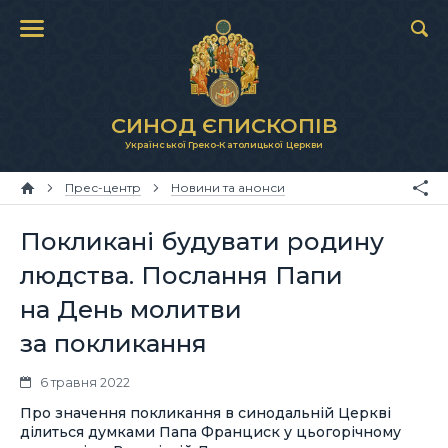
СИНОД ЄПИСКОПІВ
Української Греко-Католицької Церкви
Прес-центр
Новини та анонси
Покликані будувати родину
людства. Послання Папи
на День молитви
за покликання
6 травня 2022
Про значення покликання в синодальній Церкві
ділиться думками Папа Франциск у цьогорічному