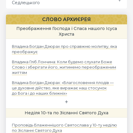
Седлецького
СЛОВО АРХИЄРЕЯ
Преображення Господа і Спаса нашого Ісуса
Христа
Владика Богдан Дзюрах про справжню молитву, яка
преображує
Владика Гліб Лончина: Коли будемо слухати Боже
Слово і зберігати його, житимемо переображеним
життям
Владика Богдан Дзюрах: «Благословення плодів —
це духовне дійство, яке виражає наш стосунок
до Бога і до наших ближніх»
Неділя 10-та по Зісланні Святого Духа
Проповідь Блаженнішого Святослава у 10-ту неділю
по Зісланні Святого Духа