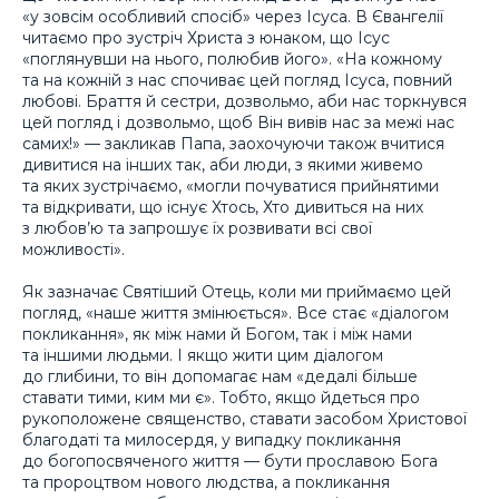
«у зовсім особливий спосіб» через Ісуса. В Євангелії
читаємо про зустріч Христа з юнаком, що Ісус
«поглянувши на нього, полюбив його». «На кожному
та на кожній з нас спочиває цей погляд Ісуса, повний
любові. Браття й сестри, дозвольмо, аби нас торкнувся
цей погляд і дозвольмо, щоб Він вивів нас за межі нас
самих!» — закликав Папа, заохочуючи також вчитися
дивитися на інших так, аби люди, з якими живемо
та яких зустрічаємо, «могли почуватися прийнятими
та відкривати, що існує Хтось, Хто дивиться на них
з любов’ю та запрошує їх розвивати всі свої
можливості».
Як зазначає Святіший Отець, коли ми приймаємо цей
погляд, «наше життя змінюється». Все стає «діалогом
покликання», як між нами й Богом, так і між нами
та іншими людьми. І якщо жити цим діалогом
до глибини, то він допомагає нам «дедалі більше
ставати тими, ким ми є». Тобто, якщо йдеться про
рукоположене священство, ставати засобом Христової
благодаті та милосердя, у випадку покликання
до богопосвяченого життя — бути прославою Бога
та пророцтвом нового людства, а покликання