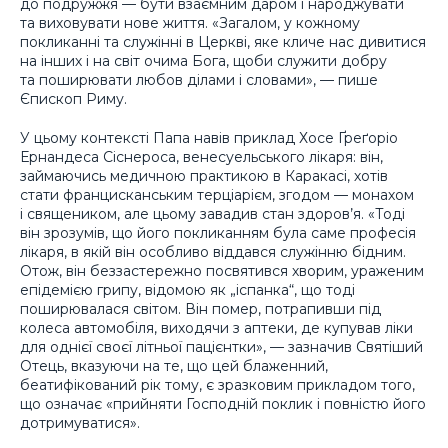
до подружжя — бути взаємним даром і народжувати
та виховувати нове життя. «Загалом, у кожному
покликанні та служінні в Церкві, яке кличе нас дивитися
на інших і на світ очима Бога, щоби служити добру
та поширювати любов ділами і словами», — пише
Єпископ Риму.
У цьому контексті Папа навів приклад Хосе Ґреґоріо
Ернандеса Сіснероса, венесуельського лікаря: він,
займаючись медичною практикою в Каракасі, хотів
стати францисканським терціарієм, згодом — монахом
і священиком, але цьому завадив стан здоров’я. «Тоді
він зрозумів, що його покликанням була саме професія
лікаря, в якій він особливо віддався служінню бідним.
Отож, він беззастережно посвятився хворим, ураженим
епідемією грипу, відомою як „іспанка“, що тоді
поширювалася світом. Він помер, потрапивши під
колеса автомобіля, виходячи з аптеки, де купував ліки
для однієї своєї літньої пацієнтки», — зазначив Святіший
Отець, вказуючи на те, що цей блаженний,
беатифікований рік тому, є зразковим прикладом того,
що означає «прийняти Господній поклик і повністю його
дотримуватися».