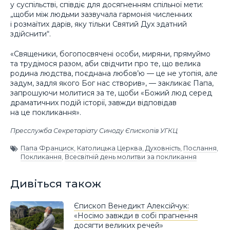
у суспільстві, співдіє для досягненням спільної мети:
„щоби між людьми зазвучала гармонія численних
і розмаїтих дарів, яку тільки Святий Дух здатний
здійснити“.
«Священики, богопосвячені особи, миряни, прямуймо
та трудімося разом, аби свідчити про те, що велика
родина людства, поєднана любов’ю — це не утопія, але
задум, задля якого Бог нас створив», — закликає Папа,
запрошуючи молитися за те, щоби «Божий люд серед
драматичних подій історії, завжди відповідав
на це покликання».
Пресслужба Секретаріату Синоду Єпископів УГКЦ
Папа Франциск
,
Католицька Церква
,
Духовність
,
Послання
,
Покликання
,
Всесвітній день молитви за покликання
Дивіться також
Єпископ Венедикт Алексійчук:
«Носімо завжди в собі прагнення
досягти великих речей»