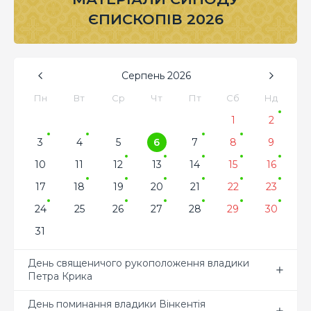
ЄПИСКОПІВ 2026
Серпень
2026
Пн
Вт
Ср
Чт
Пт
Сб
Нд
1
2
3
4
5
6
7
8
9
10
11
12
13
14
15
16
17
18
19
20
21
22
23
24
25
26
27
28
29
30
31
День священичого рукоположення владики
Петра Крика
День поминання владики Вінкентія