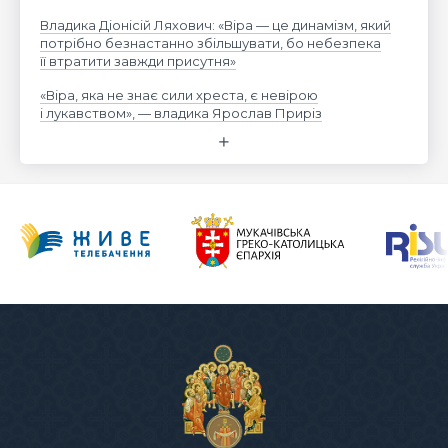
Владика Діонісій Ляхович: «Віра — це динамізм, який
потрібно безнастанно збільшувати, бо небезпека
її втратити завжди присутня»
«Віра, яка не знає сили хреста, є невірою
і лукавством», — владика Ярослав Приріз