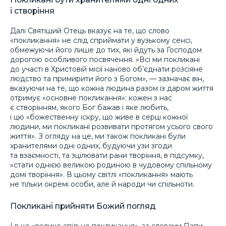
і створіння
Далі Святіший Отець вказує на те, що слово
«покликання» не слід сприймати у вузькому сенсі,
обмежуючи його лише до тих, які йдуть за Господом
дорогою особливого посвячення. «Всі ми покликані
до участі в Христовій місії наново об’єднати розсіяне
людство та примирити його з Богом», — зазначає він,
вказуючи на те, що кожна людина разом із даром життя
отримує «основне покликання»: кожен з нас
є створінням, якого Бог бажав і яке любить,
і цю «божественну іскру, що живе в серці кожної
людини, ми покликані розвивати протягом усього свого
життя». З огляду на це, ми також покликані були
хранителями одні одних, будуючи узи згоди
та взаємності, та зцілювати рани творіння, в підсумку,
«стати однією великою родиною в чудовому спільному
домі творіння». В цьому світлі «покликання» мають
не тільки окремі особи, але й народи чи спільноти.
Покликані прийняти Божий погляд