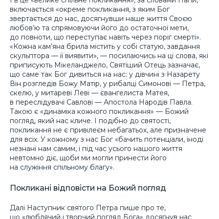
І в це «велике спільне покликання», за словами Папи,
включається «окреме покликання, з яким Бог
звертається до нас, досягнувши наше життя Своєю
любов’ю та спрямовуючи його до остаточної мети,
до повноти, що переступає навіть через поріг смерті».
«Кожна кам’яна брила містить у собі статую, завдання
скульптора — її виявити», — посилаючись на ці слова, які
приписують Мікеланджело, Святіший Отець зазначає,
що саме так Бог дивиться на нас: у дівчині з Назарету
Він розгледів Божу Матір, у рибалці Симонові — Петра,
скелю, у митареві Леві — євангелиста Матея,
в переслідувачі Савлові — Апостола Народів Павла.
Такою є «динаміка кожного покликання» — Божий
погляд, який нас кличе. І подібно до святості,
покликання не є привілеєм небагатьох, але призначене
для всіх. У кожному з нас Бог «бачить потенціали, іноді
незнані нам самим, і під час усього нашого життя
невтомно діє, щоби ми могли принести його
на служіння спільному благу».
Покликані відповісти на Божий погляд
Далі Наступник святого Петра пише про те,
що «люблячий і творчий погляд Бога» досягнув нас