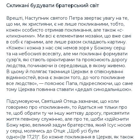
Скликані будувати братерський світ
Врешті, Наступник святого Петра звертає увагу на те,
що ми, як християни, є не лише покликаними, тобто,
кожен особисто отримав покликання, але також «
с-
кликаними
». Ми всі є елементами мозаїки, що вже самі
в собі є гарними, але лише разом складають картину.
«Кожен і кожна з нас сяє немов зоря у Божому серці
та на небосхилі всесвіту, але ми покликані формувати
сузір’я, які стають орієнтирами та прояснюють дорогу
людства, починаючи із середовища, в якому живемо.
В цьому й полягає таємниця Церкви: в співіснуванні
відмінностей, вона є знаком того, до чого покликане
все людство», — пояснює Папа, підкреслюючи, що саме
тому Церква повинна ставати «дедалі синодальнішою».
Підсумовуючи, Святіший Отець зазначає, що коли
говоримо про «покликання», то йдеться не тільки про
те, щоб обрати ту чи іншу життєву дорогу, присвятити
життя певному служінню, але про те, щоби «здійснити
Божу мрію, великий задум братерства, який Ісус носив
у серці, молячись до Отця: „Щоб усі були
одно»(
Ів
17,21)“. Бо кожне покликання в Церкві, як також