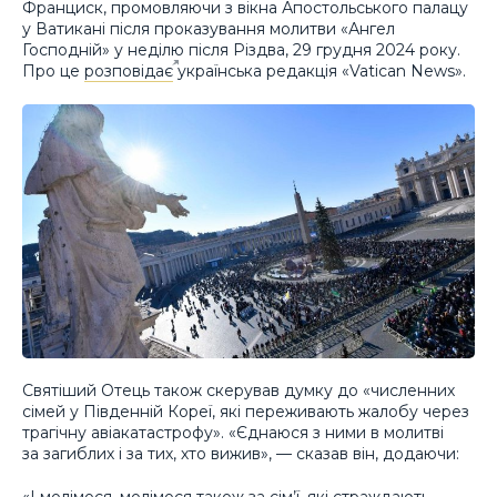
Франциск, промовляючи з вікна Апостольського палацу
у Ватикані після проказування молитви «Ангел
Господній» у неділю після Різдва, 29 грудня 2024 року.
Про це
розповідає
українська редакція «Vatican News».
Святіший Отець також скерував думку до «численних
сімей у Південній Кореї, які переживають жалобу через
трагічну авіакатастрофу». «Єднаюся з ними в молитві
за загиблих і за тих, хто вижив», — сказав він, додаючи:
«І молімося, молімося також за сім’ї, які страждають