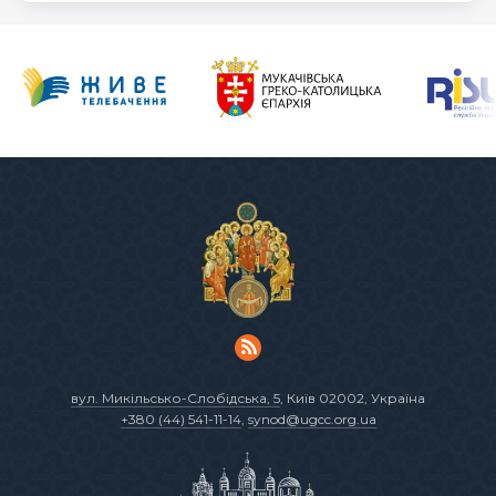
вул. Микільсько-Слобідська, 5
, Київ 02002, Україна
+380 (44) 541-11-14
,
synod@ugcc.org.ua