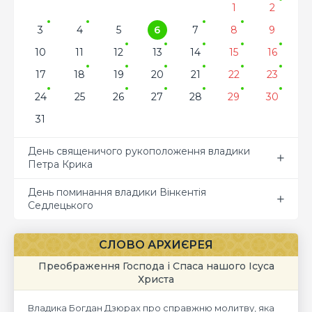
1
2
3
4
5
6
7
8
9
10
11
12
13
14
15
16
17
18
19
20
21
22
23
24
25
26
27
28
29
30
31
День священичого рукоположення владики
Петра Крика
День поминання владики Вінкентія
Седлецького
СЛОВО АРХИЄРЕЯ
Преображення Господа і Спаса нашого Ісуса
Христа
Владика Богдан Дзюрах про справжню молитву, яка