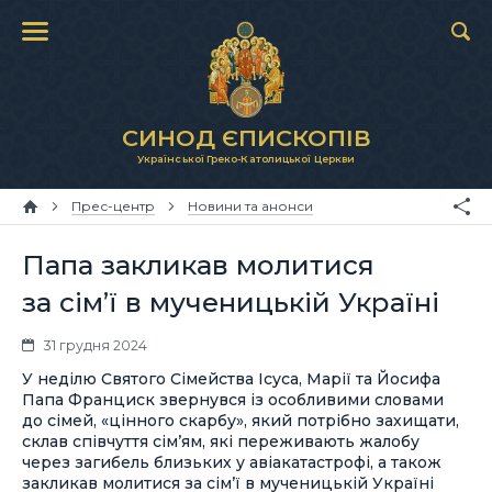
СИНОД ЄПИСКОПІВ
Української Греко-Католицької Церкви
Прес-центр
Новини та анонси
Папа закликав молитися
за сім’ї в мученицькій Україні
31 грудня 2024
У неділю Святого Сімейства Ісуса, Марії та Йосифа
Папа Франциск звернувся із особливими словами
до сімей, «цінного скарбу», який потрібно захищати,
склав співчуття сім’ям, які переживають жалобу
через загибель близьких у авіакатастрофі, а також
закликав молитися за сім’ї в мученицькій Україні