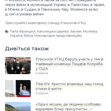
через війни: в мученицькій Україні, в Палестині, в Ізраїлі,
в М’янмі, в Судані, в Північному Ківу. Молімося за всі
ці сім’ї в умовах війни».
Пресслужба Секретаріату Синоду Єпископів УГКЦ
Папа Франциск
,
Католицька Церква
,
Заклик
,
Молитва
,
Україна
,
Війна
,
Міжнародне представництво
Дивіться також
Єпископи УГКЦ беруть участь у 144-й
Найвищій конвенції Лицарів Колумба
у США
5 серпня
Лев XIV: Христос втамовує наш голод
істини й життя
5 серпня
«Гора є місцем, де людина особливо
відкриває Божу присутність», —