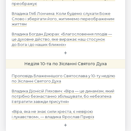
преображує
Владика Гліб Лончина: Коли будемо слухати Боже
Слово і зберігати його, житимемо переображеним
життям
Владика Богдан Дзюрах: «Благословення плодів —
це духовне дійство, яке виражає наш стосунок
до Бога і до наших ближніх»
Неділя 10-та по Зісланні Святого Духа
Проповідь Блаженнішого Святослава у 10-ту неділю
по Зісланні Святого Духа
Владика Діонісій Ляхович: «Віра — це динамізм, який
потрібно безнастанно збільшувати, бо небезпека
її втратити завжди присутня»
«Віра, яка не знає сили хреста, є невірою
і лукавством», — владика Ярослав Приріз