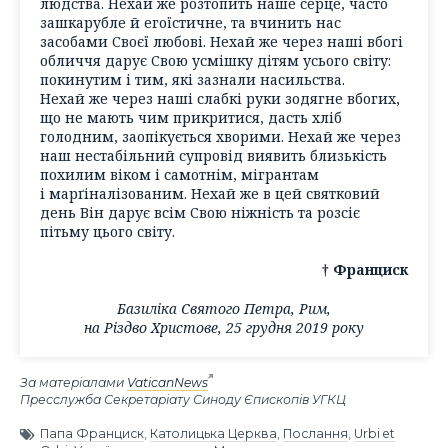
людства. Нехай же розтопить наше серце, часто
зашкарубле й егоїстичне, та вчинить нас
засобами Своєї любові. Нехай же через наші вбогі
обличчя дарує Свою усмішку дітям усього світу:
покинутим і тим, які зазнали насильства.
Нехай же через наші слабкі руки зодягне вбогих,
що не мають чим прикритися, дасть хліб
голодним, заопікується хворими. Нехай же через
наш нестабільний супровід виявить близькість
похилим віком і самотнім, мігрантам
і марґіналізованим. Нехай же в цей святковий
день Він дарує всім Свою ніжність та розсіє
пітьму цього світу.
† Франциск
Базиліка Святого Петра, Рим,
на Різдво Христове, 25 грудня 2019 року
За матеріалами
VaticanNews
Пресслужба Секретаріату Синоду Єпископів УГКЦ
Папа Франциск
,
Католицька Церква
,
Послання
,
Urbi et