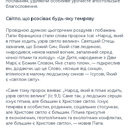
посланням, уділяючи особливе урочисте апостольське
благословення.
Світло, що розсіває будь-яку темряву
Провідною думкою цьогорічних роздумів і побажань
Папи Франциска стали слова пророка Ісаї: «Народ, який
в пітьмі ходить, узрів світло велике». Святіший Отець
зазначив, що Божий Син, Який став людиною,
«народився, немов малий вогник, запалений серед
нічної пітьми та холоду». «Це Дитя, народжене з Діви
Марії, є Божим Словом, Яке стало тілом», — підкреслив
він, додаючи, що це Слово, «ясніше від сонця»,
втілилося в малому людському синові — Ісусові, Який
є «світлом світу».
«Саме тому пророк взиває: „Народ, який в пітьмі ходить,
узрів світло велике“ (Іс 9,1). Саме так, у людських серцях
існує пітьма, але більшим є Христове світло. Існує
темрява в особистих, родинних, соціальних стосунках,
але Христове світло є більшим. Пітьма присутня
в економічних, геополітичних та екологічних конфліктах,
але більшим є Христове світло», — мовив Папа.