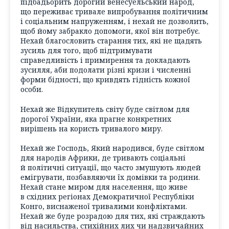
підбадьорить дорогий венесуельський народ,
що переживає тривале випробування політичним
і соціальним напруженням, і нехай не дозволить,
щоб йому забракло допомоги, якої він потребує.
Нехай благословить старання тих, які не щадять
зусиль для того, щоб підтримувати
справедливість і примирення та докладають
зусилля, аби подолати різні кризи і численні
форми бідності, що кривдять гідність кожної
особи.
Нехай же Відкупитель світу буде світлом для
дорогої України, яка прагне конкретних
вирішень на користь тривалого миру.
Нехай же Господь, Який народився, буде світлом
для народів Африки, де тривають соціальні
й політичні ситуації, що часто змушують людей
емігрувати, позбавляючи їх домівки та родини.
Нехай стане миром для населення, що живе
в східних регіонах Демократичної Республіки
Конго, виснаженої тривалими конфліктами.
Нехай же буде розрадою для тих, які страждають
від насильства, стихійних лих чи надзвичайних