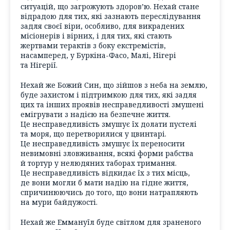
ситуацій, що загрожують здоров’ю. Нехай стане
відрадою для тих, які зазнають переслідування
задля своєї віри, особливо, для викрадених
місіонерів і вірних, і для тих, які стають
жертвами терактів з боку екстремістів,
насамперед, у Буркіна-Фасо, Малі, Нігері
та Нігерії.
Нехай же Божий Син, що зійшов з неба на землю,
буде захистом і підтримкою для тих, які задля
цих та інших проявів несправедливості змушені
емігрувати з надією на безпечне життя.
Це несправедливість змушує їх долати пустелі
та моря, що перетворилися у цвинтарі.
Це несправедливість змушує їх переносити
невимовні зловживання, всякі форми рабства
й тортур у нелюдяних таборах тримання.
Це несправедливість відкидає їх з тих місць,
де вони могли б мати надію на гідне життя,
спричинюючись до того, що вони натрапляють
на мури байдужості.
Нехай же Еммануїл буде світлом для зраненого