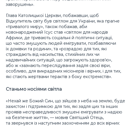
заворушень».
Глава Католицької Церкви, побажавши, щоб
Відкупитель світу був світлом для України, яка прагне
«тривалого миру», також побажав, аби
новонароджений Ісус став «світлом для народів
Африки, де тривають соціальні й політичні ситуації,
що часто змушують людей емігрувати, позбавляючи
їх домівки та родини», та «розрадою для тих, які
страждають від насильства, стихійних лих чи
надзвичайних ситуацій, що загрожують здоров’ю»,
або ж «зазнають переслідування задля своєї віри,
особливо, для викрадених місіонерів і вірних, і для тих,
які стають жертвами терактів з боку екстремістів».
Станьмо носіями світла
«Нехай же Божий Син, що зійшов з неба на землю, буде
захистом і підтримкою для тих, які задля цих та інших
проявів несправедливості змушені емігрувати з надією
на безпечне життя», — мовив Святіший Отець,
та звернувся із наступним заохоченням до всіх вірних: