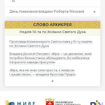
31
День поминання владики Роберта Москаля
СЛОВО АРХИЄРЕЯ
Неділя 10-та по Зісланні Святого Духа
Проповідь Блаженнішого Святослава у 10-ту неділю
по Зісланні Святого Духа
Владика Діонісій Ляхович: «Віра — це динамізм, який
потрібно безнастанно збільшувати, бо небезпека
її втратити завжди присутня»
«Віра, яка не знає сили хреста, є невірою
і лукавством», — владика Ярослав Приріз