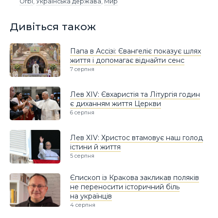
Orbi
,
Українська держава
,
Мир
Дивіться також
Папа в Ассізі: Євангеліє показує шлях
життя і допомагає віднайти сенс
7 серпня
Лев XIV: Євхаристія та Літургія годин
є диханням життя Церкви
6 серпня
Лев XIV: Христос втамовує наш голод
істини й життя
5 серпня
Єпископ із Кракова закликав поляків
не переносити історичний біль
на українців
4 серпня