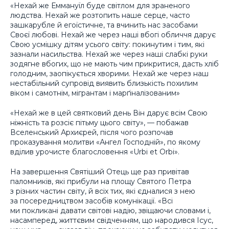
«Нехай же Еммануїл буде світлом для зраненого
людства. Нехай же розтопить наше серце, часто
зашкарубле й егоїстичне, та вчинить нас засобами
Своєї любові. Нехай же через наші вбогі обличчя дарує
Свою усмішку дітям усього світу: покинутим і тим, які
зазнали насильства. Нехай же через наші слабкі руки
зодягне вбогих, що не мають чим прикритися, дасть хліб
голодним, заопікується хворими. Нехай же через наш
нестабільний супровід виявить близькість похилим
віком і самотнім, мігрантам і марґіналізованим»
«Нехай же в цей святковий день Він дарує всім Свою
ніжність та розсіє пітьму цього світу», — побажав
Вселенський Архиєрей, після чого розпочав
проказування молитви «Ангел Господній», по якому
вділив урочисте благословення «Urbi et Orbi».
На завершення Святіший Отець ще раз привітав
паломників, які прибули на площу Святого Петра
з різних частин світу, й всіх тих, які єдналися з нею
за посередництвом засобів комунікації. «Всі
ми покликані давати світові надію, звіщаючи словами і,
насамперед, життєвим свідченням, що народився Ісус,