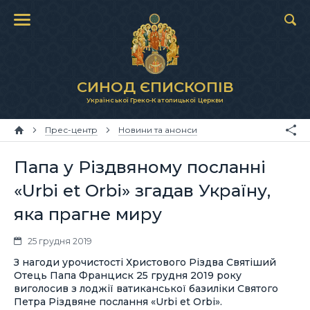
СИНОД ЄПИСКОПІВ
Української Греко-Католицької Церкви
Прес-центр
Новини та анонси
Папа у Різдвяному посланні
«Urbi et Orbi» згадав Україну,
яка прагне миру
25 грудня 2019
З нагоди урочистості Христового Різдва Святіший
Отець Папа Франциск 25 грудня 2019 року
виголосив з лоджії ватиканської базиліки Святого
Петра Різдвяне послання «Urbi et Orbi».