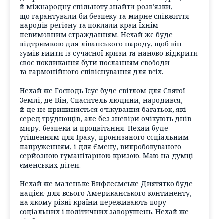
й міжнародну спільноту знайти розв’язки,
що гарантували би безпеку та мирне співжиття
народів регіону та поклали край їхнім
невимовним стражданням. Нехай же буде
підтримкою для ліванського народу, щоб він
зумів вийти із сучасної кризи та наново відкрити
своє покликання бути посланням свободи
та гармонійного співіснування для всіх.
Нехай же Господь Ісус буде світлом для Святої
Землі, де Він, Спаситель людини, народився,
й де не припиняється очікування багатьох, які
серед труднощів, але без зневіри очікують днів
миру, безпеки й процвітання. Нехай буде
утішенням для Іраку, пронизаного соціальним
напруженням, і для Ємену, випробовуваного
серйозною гуманітарною кризою. Маю на думці
єменських дітей.
Нехай же маленьке Вифлеємське Диятятко буде
надією для всього Американського континенту,
на якому різні країни переживають пору
соціальних і політичних заворушень. Нехай же