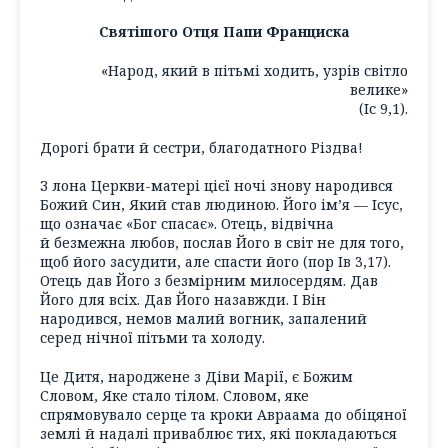
Святішого Отця Папи Франциска
«Народ, який в пітьмі ходить, узрів світло
велике»
(Іс 9,1).
Дорогі брати й сестри, благодатного Різдва!
З лона Церкви-матері цієї ночі знову народився
Божий Син, Який став людиною. Його ім’я — Ісус,
що означає «Бог спасає». Отець, відвічна
й безмежна любов, послав Його в світ не для того,
щоб його засудити, але спасти його (пор Ів 3,17).
Отець дав Його з безмірним милосердям. Дав
Його для всіх. Дав Його назавжди. І Він
народився, немов малий вогник, запалений
серед нічної пітьми та холоду.
Це Дитя, народжене з Діви Марії, є Божим
Словом, Яке стало тілом. Словом, яке
спрямовувало серце та кроки Авраама до обіцяної
землі й надалі приваблює тих, які покладаються