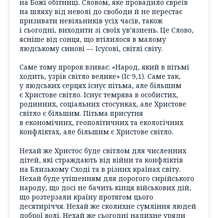
на Божі обітниці. Словом, яке провадило євреїв
на шляху від неволі до свободи й не перестає
призивати невільників усіх часів, також
і сьогодні, виходити зі своїх ув’язнень. Це Слово,
ясніше від сонця, що втілилося в малому
людському синові — Ісусові, світлі світу.
Саме тому пророк взиває: «Народ, який в пітьмі
ходить, узрів світло велике» (Іс 9,1). Саме так,
у людських серцях існує пітьма, але більшим
є Христове світло. Існує темрява в особистих,
родинних, соціальних стосунках, але Христове
світло є більшим. Пітьма присутня
в економічних, геополітичних та екологічних
конфліктах, але більшим є Христове світло.
Нехай же Христос буде світлом для численних
дітей, які страждають від війни та конфліктів
на Близькому Сході та в різних країнах світу.
Нехай буде утішенням для дорогого сирійського
народу, що досі не бачить кінця військових дій,
що розтерзали країну протягом цього
десятиріччя. Нехай же сколихне сумління людей
доброї волі. Нехай же сьогодні надихне уряди