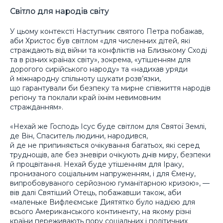
Світло для народів світу
У цьому контексті Наступник святого Петра побажав,
аби Христос був світлом «для численних дітей, які
страждають від війни та конфліктів на Близькому Сході
та в різних країнах світу», зокрема, «утішенням для
дорогого сирійського народу» та «надихав уряди
й міжнародну спільноту шукати розв’язки,
що гарантували би безпеку та мирне співжиття народів
регіону та поклали край їхнім невимовним
стражданням».
«Нехай же Господь Ісус буде світлом для Святої Землі,
де Він, Спаситель людини, народився,
й де не припиняється очікування багатьох, які серед
труднощів, але без зневіри очікують днів миру, безпеки
й процвітання. Нехай буде утішенням для Іраку,
пронизаного соціальним напруженням, і для Ємену,
випробовуваного серйозною гуманітарною кризою», —
вів далі Святіший Отець, побажавши також, аби
«маленьке Вифлеємське Диятятко було надією для
всього Американського континенту, на якому різні
країни переживають пору соціальних і політичних