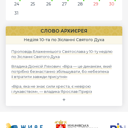
24
25
26
27
28
29
30
31
СЛОВО АРХИЄРЕЯ
Неділя 10-та по Зісланні Святого Духа
Проповідь Блаженнішого Святослава у 10-ту неділю
по Зісланні Святого Духа
Владика Діонісій Ляхович: «Віра — це динамізм, який
потрібно безнастанно збільшувати, бо небезпека
її втратити завжди присутня»
«Віра, яка не знає сили хреста, є невірою
і лукавством», — владика Ярослав Приріз