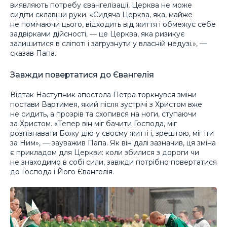
виявляють потребу євангелізації, Церква не може
сидіти склавши руки. «Сидяча Церква, яка, майже
не помічаючи цього, відходить від життя і обмежує себе
задвірками дійсності, — це Церква, яка ризикує
залишитися в сліпоті і загрузнути у власній недузі.», —
сказав Папа.
Завжди повертатися до Євангелія
Відтак Наступник апостола Петра торкнувся зміни
постави Вартимея, який після зустрічі з Христом вже
не сидить, а прозрів та схопився на ноги, ступаючи
за Христом. «Тепер він міг бачити Господа, міг
розпізнавати Божу дію у своєму житті і, зрештою, міг іти
за Ним», — зауважив Папа. Як він далі зазначив, ця зміна
є прикладом для Церкви: коли збилися з дороги чи
не знаходимо в собі сили, завжди потрібно повертатися
до Господа і Його Євангелія.