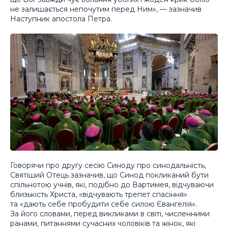
не залишається непочутим перед Ним», — зазначив
Наступник апостола Петра.
Говорячи про другу сесію Синоду про синодальність,
Святіший Отець зазначив, що Синод покликаний бути
спільнотою учнів, які, подібно до Вартимея, відчуваючи
близькість Христа, «відчувають трепет спасіння»
та «дають себе пробудити себе силою Євангелія».
За його словами, перед викликами в світі, численними
ранами, питаннями сучасних чоловіків та жінок, які