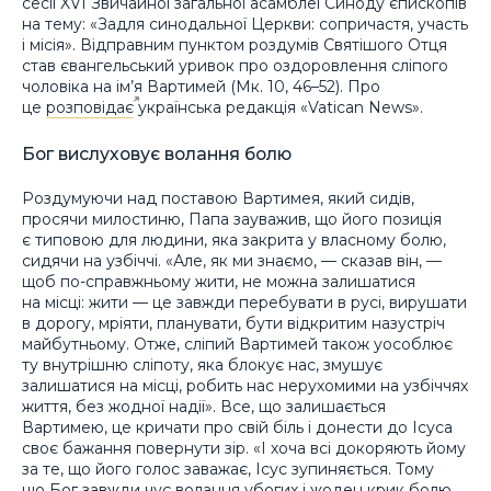
сесії XVI Звичайної загальної асамблеї Синоду єпископів
на тему: «Задля синодальної Церкви: сопричастя, участь
і місія». Відправним пунктом роздумів Святішого Отця
став євангельський уривок про оздоровлення сліпого
чоловіка на ім’я Вартимей (Мк. 10, 46–52). Про
це
розповідає
українська редакція «Vatican News».
Бог вислуховує волання болю
Роздумуючи над поставою Вартимея, який сидів,
просячи милостиню, Папа зауважив, що його позиція
є типовою для людини, яка закрита у власному болю,
сидячи на узбіччі. «Але, як ми знаємо, — сказав він, —
щоб по-справжньому жити, не можна залишатися
на місці: жити — це завжди перебувати в русі, вирушати
в дорогу, мріяти, планувати, бути відкритим назустріч
майбутньому. Отже, сліпий Вартимей також уособлює
ту внутрішню сліпоту, яка блокує нас, змушує
залишатися на місці, робить нас нерухомими на узбіччях
життя, без жодної надії». Все, що залишається
Вартимею, це кричати про свій біль і донести до Ісуса
своє бажання повернути зір. «І хоча всі докоряють йому
за те, що його голос заважає, Ісус зупиняється. Тому
що Бог завжди чує волання убогих і жоден крик болю