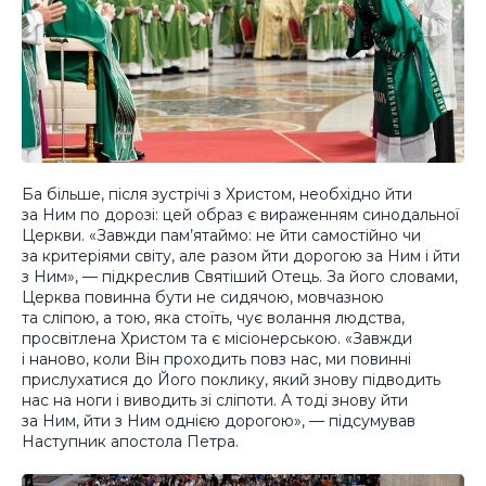
Ба більше, після зустрічі з Христом, необхідно йти
за Ним по дорозі: цей образ є вираженням синодальної
Церкви. «Завжди пам’ятаймо: не йти самостійно чи
за критеріями світу, але разом йти дорогою за Ним і йти
з Ним», — підкреслив Святіший Отець. За його словами,
Церква повинна бути не сидячою, мовчазною
та сліпою, а тою, яка стоїть, чує волання людства,
просвітлена Христом та є місіонерською. «Завжди
і наново, коли Він проходить повз нас, ми повинні
прислухатися до Його поклику, який знову підводить
нас на ноги і виводить зі сліпоти. А тоді знову йти
за Ним, йти з Ним однією дорогою», — підсумував
Наступник апостола Петра.