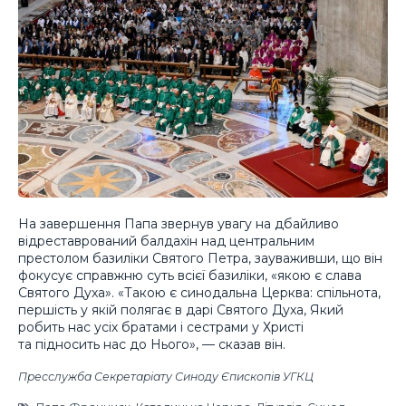
На завершення Папа звернув увагу на дбайливо
відреставрований балдахін над центральним
престолом базиліки Святого Петра, зауваживши, що він
фокусує справжню суть всієї базиліки, «якою є слава
Святого Духа». «Такою є синодальна Церква: спільнота,
першість у якій полягає в дарі Святого Духа, Який
робить нас усіх братами і сестрами у Христі
та підносить нас до Нього», — сказав він.
Пресслужба Секретаріату Синоду Єпископів УГКЦ