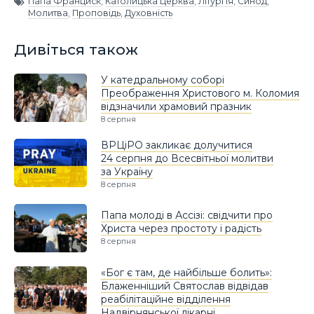
Папа Франциск
,
Католицька Церква
,
Літургія
,
Синод
,
Молитва
,
Проповідь
,
Духовність
Дивіться також
У катедральному соборі
Преображення Христового м. Коломия
відзначили храмовий празник
8 серпня
ВРЦіРО закликає долучитися
24 серпня до Всесвітньої молитви
за Україну
8 серпня
Папа молоді в Ассізі: свідчити про
Христа через простоту і радість
8 серпня
«Бог є там, де найбільше болить»:
Блаженніший Святослав відвідав
реабілітаційне відділення
Надвірнянської лікарні