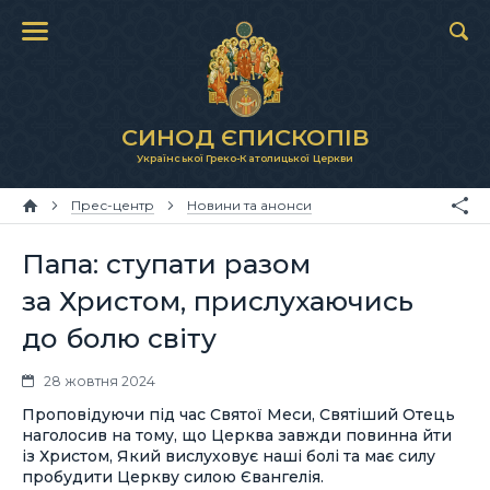
СИНОД ЄПИСКОПІВ
Української Греко-Католицької Церкви
Прес-центр
Новини та анонси
Папа: ступати разом
за Христом, прислухаючись
до болю світу
28 жовтня 2024
Проповідуючи під час Святої Меси, Святіший Отець
наголосив на тому, що Церква завжди повинна йти
із Христом, Який вислуховує наші болі та має силу
пробудити Церкву силою Євангелія.