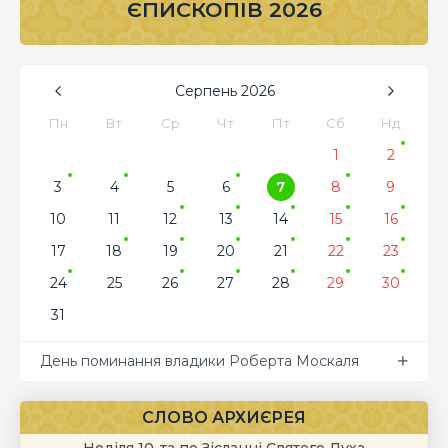
ЄПИСКОПІВ 2026
Серпень
2026
Пн
Вт
Ср
Чт
Пт
Сб
Нд
1
2
3
4
5
6
7
8
9
10
11
12
13
14
15
16
17
18
19
20
21
22
23
24
25
26
27
28
29
30
31
День поминання владики Роберта Москаля
СЛОВО АРХИЄРЕЯ
Неділя 10-та по Зісланні Святого Духа