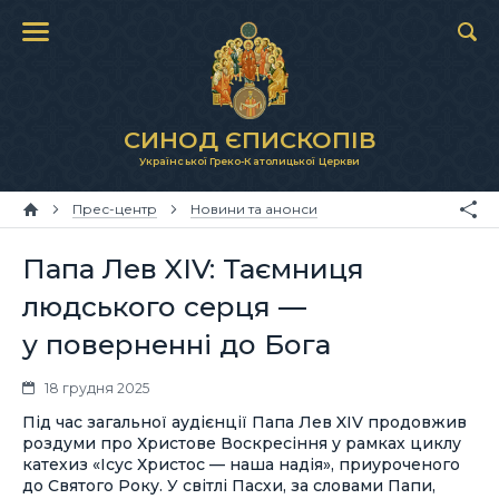
СИНОД ЄПИСКОПІВ
Української Греко-Католицької Церкви
Прес-центр
Новини та анонси
Папа Лев XIV: Таємниця
людського серця —
у поверненні до Бога
18 грудня 2025
Під час загальної аудієнції Папа Лев XIV продовжив
роздуми про Христове Воскресіння у рамках циклу
катехиз «Ісус Христос — наша надія», приуроченого
до Святого Року. У світлі Пасхи, за словами Папи,