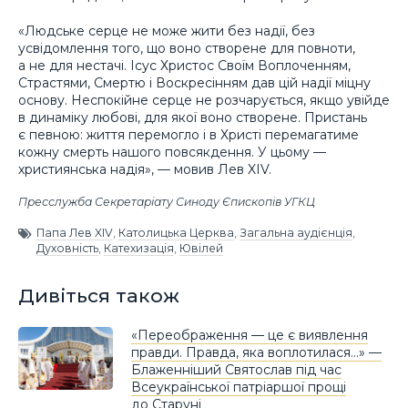
«Людське серце не може жити без надії, без
усвідомлення того, що воно створене для повноти,
а не для нестачі. Ісус Христос Своїм Воплоченням,
Страстями, Смертю і Воскресінням дав цій надії міцну
основу. Неспокійне серце не розчарується, якщо увійде
в динаміку любові, для якої воно створене. Пристань
є певною: життя перемогло і в Христі перемагатиме
кожну смерть нашого повсякдення. У цьому —
християнська надія», — мовив Лев XIV.
Пресслужба Секретаріату Синоду Єпископів УГКЦ
Папа Лев XIV
,
Католицька Церква
,
Загальна аудієнція
,
Духовність
,
Катехизація
,
Ювілей
Дивіться також
«Переображення — це є виявлення
правди. Правда, яка воплотилася…» —
Блаженніший Святослав під час
Всеукраїнської патріаршої прощі
до Старуні