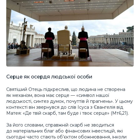
Серце як осердя людської особи
Святіший Отець підкреслив, що людина не створена
як механізм, вона має серце — «символ нашої
людськості, синтез думок, почуттів й прагнень». У цьому
контексті він звернувся до слів Ісуса з Євангелія від
Матея: «Де твій скарб, там буде і твоє серце» (Мт6,21).
За його словами, справжній скарб не зводиться
до матеріальних благ або фінансових інвестицій, які
сьогодні часто стають об’єктом обожнювання, інколи