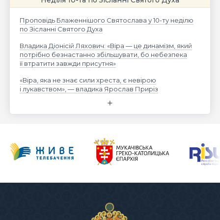
Проповідь Блаженнішого Святослава у 10-ту неділю
по Зісланні Святого Духа
Владика Діонісій Ляхович: «Віра — це динамізм, який
потрібно безнастанно збільшувати, бо небезпека
її втратити завжди присутня»
«Віра, яка не знає сили хреста, є невірою
і лукавством», — владика Ярослав Приріз