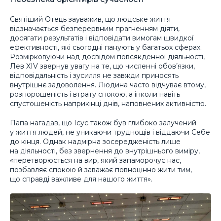
Святіший Отець зауважив, що людське життя
відзначається безперервним прагненням діяти,
досягати результатів і відповідати вимогам швидкої
ефективності, які сьогодні панують у багатьох сферах.
Розмірковуючи над досвідом повсякденної діяльності,
Лев XIV звернув увагу на те, що численні обов’язки,
відповідальність і зусилля не завжди приносять
внутрішнє задоволення. Людина часто відчуває втому,
розпорошеність і втрату спокою, а інколи навіть
спустошеність наприкінці днів, наповнених активністю.
Папа нагадав, що Ісус також був глибоко залучений
у життя людей, не уникаючи труднощів і віддаючи Себе
до кінця. Однак надмірна зосередженість лише
на діяльності, без звернення до внутрішнього виміру,
«перетворюється на вир, який запаморочує нас,
позбавляє спокою й заважає повноцінно жити тим,
що справді важливе для нашого життя».