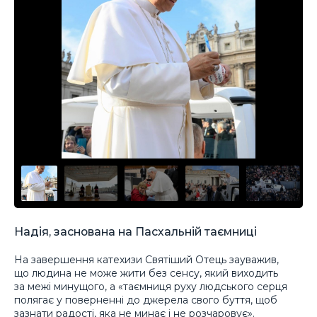
Надія, заснована на Пасхальній таємниці
На завершення катехизи Святіший Отець зауважив,
що людина не може жити без сенсу, який виходить
за межі минущого, а «таємниця руху людського серця
полягає у поверненні до джерела свого буття, щоб
зазнати радості, яка не минає і не розчаровує».