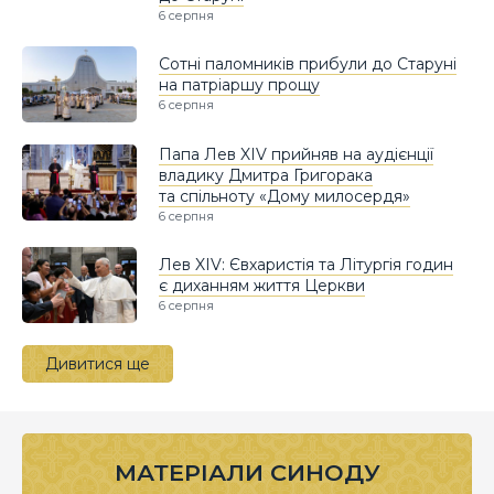
6 серпня
Сотні паломників прибули до Старуні
на патріаршу прощу
6 серпня
Папа Лев XIV прийняв на аудієнції
владику Дмитра Григорака
та спільноту «Дому милосердя»
6 серпня
Лев XIV: Євхаристія та Літургія годин
є диханням життя Церкви
6 серпня
Дивитися ще
МАТЕРІАЛИ СИНОДУ