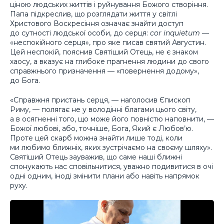
ціною людських життів і руйнування Божого створіння.
Папа підкреслив, що розглядати життя у світлі
Христового Воскресіння означає знайти доступ
до сутності людської особи, до серця:
cor inquietum
—
«неспокійного серця», про яке писав святий Августин.
Цей неспокій, пояснив Святіший Отець, не є знаком
хаосу, а вказує на глибоке прагнення людини до свого
справжнього призначення — «повернення додому»,
до Бога.
«Справжня пристань серця, — наголосив Єпископ
Риму, — полягає не у володінні благами цього світу,
а в осягненні того, що може його повністю наповнити, —
Божої любові, або, точніше, Бога, Який є Любов’ю.
Проте цей скарб можна знайти лише тоді, коли
ми любимо ближніх, яких зустрічаємо на своєму шляху».
Святіший Отець зауважив, що саме наші ближні
спонукають нас сповільнитися, уважно подивитися в очі
одні одним, іноді змінити плани або навіть напрямок
руху.