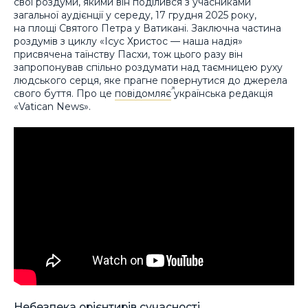
свої роздуми, якими він поділився з учасниками
загальної аудієнції у середу, 17 грудня 2025 року,
на площі Святого Петра у Ватикані. Заключна частина
роздумів з циклу «Ісус Христос — наша надія»
присвячена таїнству Пасхи, тож цього разу він
запропонував спільно роздумати над таємницею руху
людського серця, яке прагне повернутися до джерела
свого буття. Про це
повідомляє
українська редакція
«Vatican News».
Небезпека орієнтирів сучасності