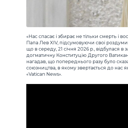
«Нас спасає і збирає не тільки смерть і во
Папа Лев XIV, підсумовуючи свої роздуми,
що в середу, 21 січня 2026 р., відбулася в
догматичну Конституцію Другого Ватикан
нагадав, що попереднього разу було сказа
союзництва, в якому звертається до нас я
«Vatican News».