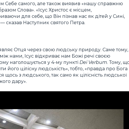
нам Себе самого, але також виявив «нашу справжню
бразом Слова». «Ісус Христос є місцем,
иваючи для себе, що Він пізнав нас як дітей у Сині,
, — сказав Наступник святого Петра.
б’являє Отця через свою людську природу. Саме тому,
між нами, Ісус відкриває нам Божі речі своєю
чому наголошується у 4-му пункті
Dei Verbum
. Тому, щ
ти його цілісну людськість», тобто, «правда про Бога
ся щось з людського, так само як цілісність людської
ого дару».