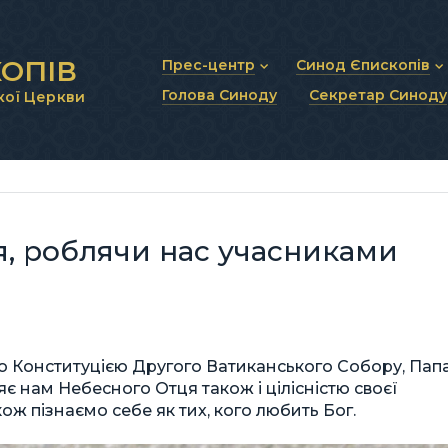
ОПІВ
Прес-центр
Синод Єпископів
Голова Синоду
Секретар Синоду
кої Церкви
Новини та анонси
Статут Синоду Єписко
Інтерв’ю та коментарі
Регламент Синоду Єп
Проповіді та промови
Положення про Голов
Молитовне прикликанн
Синодальні органи
Секретаріат Синоду
Контактна інформація
ця, роблячи нас учасниками
Конституцією Другого Ватиканського Собору, Пап
яє нам Небесного Отця також і цілісністю своєї
ж пізнаємо себе як тих, кого любить Бог.