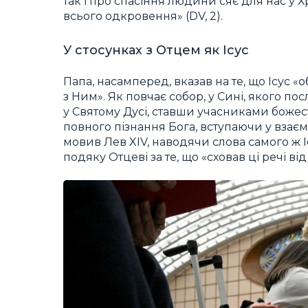
так і про спасіння людини сяє для нас у
всього одкровення» (DV, 2).
У стосунках з Отцем як Ісус
Папа, насамперед, вказав на те, що Ісус «
з Ним». Як повчає собор, у Сині, якого п
у Святому Дусі, ставши учасниками боже
повного пізнання Бога, вступаючи у взаєм
мовив Лев XIV, наводячи слова самого ж І
подяку Отцеві за те, що «сховав ці речі ві