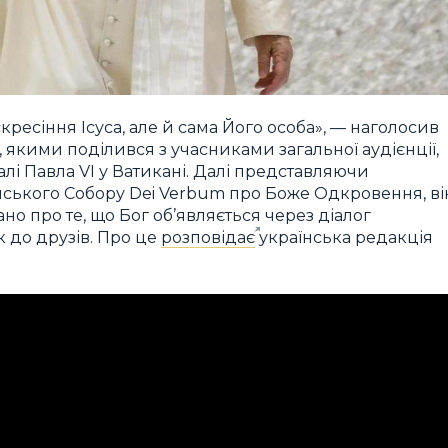
скресіння Ісуса, але й сама Його особа», — наголосив
 якими поділився з учасниками загальної аудієнції,
 залі Павла VI у Ватикані. Далі представляючи
ського Собору Dei Verbum про Боже Одкровення, ві
но про те, що Бог об’являється через діалог
к до друзів. Про це
розповідає
українська редакція