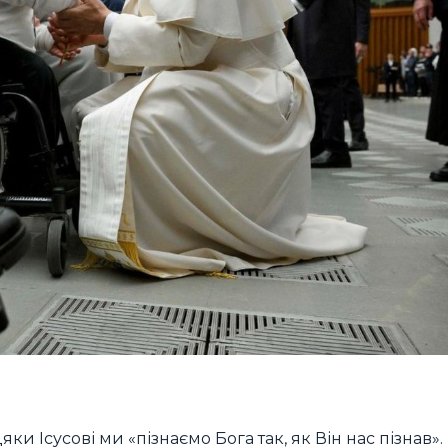
ки Ісусові ми «пізнаємо Бога так, як Він нас пізнав».