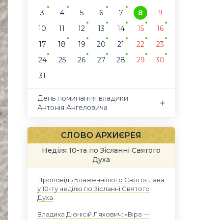
3
4
5
6
7
8
9
10
11
12
13
14
15
16
17
18
19
20
21
22
23
24
25
26
27
28
29
30
31
День поминання владики
Антонія Ангеловича
СЛОВО АРХИЄРЕЯ
Неділя 10-та по Зісланні Святого
Духа
Проповідь Блаженнішого Святослава
у 10-ту неділю по Зісланні Святого
Духа
Владика Діонісій Ляхович: «Віра —