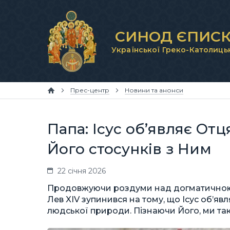
СИНОД ЄПИСК
Української Греко-Католиць
Прес-центр
Новини та анонси
Папа: Ісус об’являє От
Його стосунків з Ним
22 січня 2026
Продовжуючи роздуми над догматичною 
Лев XIV зупинився на тому, що Ісус об’явл
людської природи. Пізнаючи Його, ми тако