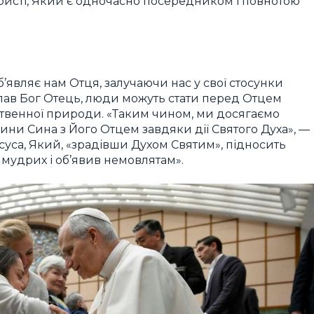
 Христі, Який є одночасно посередником і повнотою
об’являє нам Отця, залучаючи нас у свої стосунки
ослав Бог Отець, люди можуть стати перед Отцем
ственної природи. «Таким чином, ми досягаємо
ини Сина з Його Отцем завдяки дії Святого Духа», —
суса, Який, «зрадівши Духом Святим», підносить
д мудрих і об’явив немовлятам».