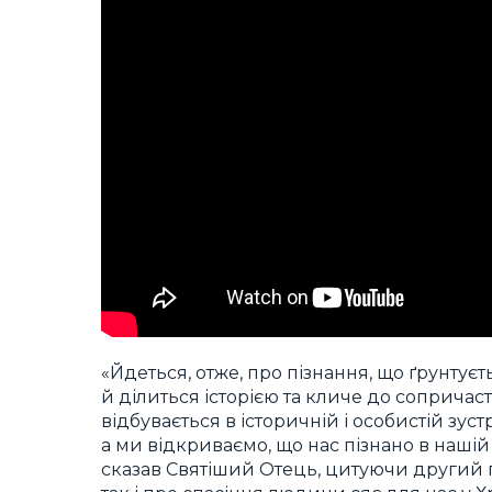
«Йдеться, отже, про пізнання, що ґрунтуєть
й ділиться історією та кличе до сопричас
відбувається в історичній і особистій зуст
а ми відкриваємо, що нас пізнано в нашій н
сказав Святіший Отець, цитуючи другий п