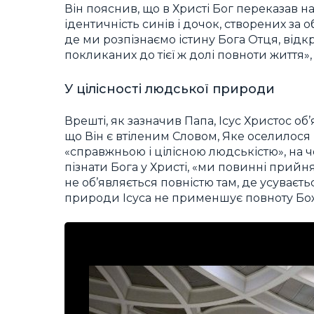
Він пояснив, що в Христі Бог переказав 
ідентичність синів і дочок, створених за о
де ми розпізнаємо істину Бога Отця, відкр
покликаних до тієї ж долі повноти життя»
У цілісності людської природи
Врешті, як зазначив Папа, Ісус Христос о
що Він є втіленим Словом, Яке оселилося 
«справжньою і цілісною людськістю», на 
пізнати Бога у Христі, «ми повинні прийня
не об’являється повністю там, де усуваєть
природи Ісуса не применшує повноту Бож