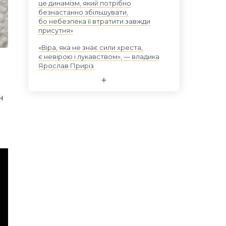
це динамізм, який потрібно
безнастанно збільшувати,
бо небезпека її втратити завжди
присутня»
«Віра, яка не знає сили хреста,
є невірою і лукавством», — владика
Ярослав Приріз
н