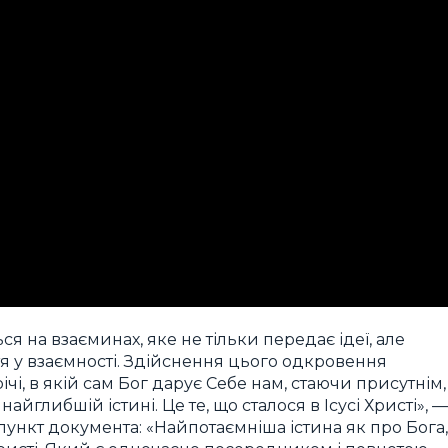
ся на взаєминах, яке не тільки передає ідеї, але
тя у взаємності. Здійснення цього одкровення
річі, в якій сам Бог дарує Себе нам, стаючи присутнім,
айглибшій істині. Це те, що сталося в Ісусі Христі», —
ункт документа: «Найпотаємніша істина як про Бога,