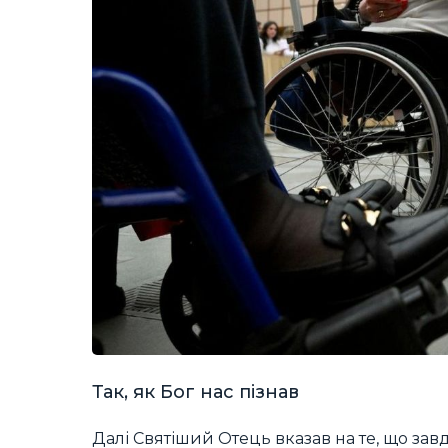
Так, як Бог нас пізнав
Далі Святіший Отець вказав на те, що завдя