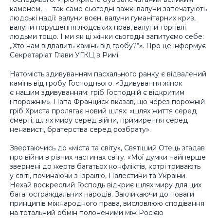
каменем, — так само сьогодні важкі валуни запечатують
людські надії: валуни воєн, валуни гуманітарних криз,
валуни порушення людських прав, валуни торгівлі
людьми тощо. І ми як ці жінки сьогодні запитуємо себе:
„Хто нам відвалить камінь від гробу?“». Про це інформує
Секретаріат Глави УГКЦ в Римі.
Натомість здивуванням пасхального ранку є відвалений
камінь від гробу Господнього. «Здивування жінок
є нашим здивуванням: гріб Господній є відкритим
і порожнім». Папа Франциск вказав, що через порожній
гріб Христа пролягає новий шлях: «шлях життя серед
смерті, шлях миру серед війни, примирення серед
ненависті, братерства серед розбрату».
Звертаючись до «міста та світу», Святіший Отець згадав
про війни в різних частинах світу. «Мої думки найперше
звернені до жертв багатьох конфліктів, котрі тривають
у світі, починаючи з Ізраїлю, Палестини та України.
Нехай воскреслий Господь відкриє шлях миру для цих
багатостраждальних народів. Закликаючи до поваги
принципів міжнародного права, висловлюю сподівання
на тотальний обмін полоненими між Росією