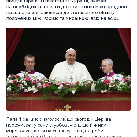
війну в Ізраїлі, Палестині та Україні, вказав
на необхідність поваги до принципів міжнародного
права, а також закликав до «тотального обміну
полонених між Росією та Україною: всіх на всіх».
Папа Франциск
наголосив
, що сьогодні Церква
переживає ту саму стурбованість, що й жінки
мироносиці, котрі на світанку ішли до гробу
Господнього. «Гріб Христа був запечатаний великим