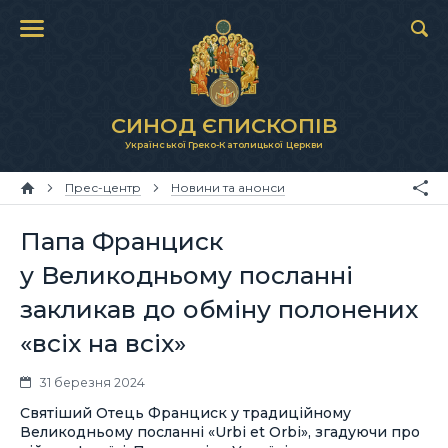
СИНОД ЄПИСКОПІВ
Української Греко-Католицької Церкви
Прес-центр
Новини та анонси
Папа Франциск
у Великодньому посланні
закликав до обміну полонених
«всіх на всіх»
31 березня 2024
Святіший Отець Франциск у традиційному
Великодньому посланні «Urbi et Orbi», згадуючи про