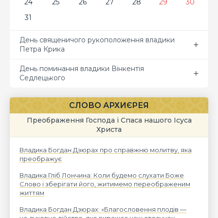
24
25
26
27
28
29
30
31
День священичого рукоположення владики
Петра Крика
День поминання владики Вінкентія
Седлецького
СЛОВО АРХИЄРЕЯ
Преображення Господа і Спаса нашого Ісуса
Христа
Владика Богдан Дзюрах про справжню молитву, яка
преображує
Владика Гліб Лончина: Коли будемо слухати Боже
Слово і зберігати його, житимемо переображеним
життям
Владика Богдан Дзюрах: «Благословення плодів —
це духовне дійство, яке виражає наш стосунок