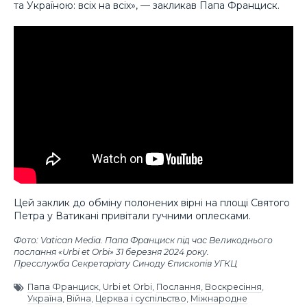
та Україною: всіх на всіх», — закликав Папа Франциск.
Цей заклик до обміну полонених вірні на площі Святого
Петра у Ватикані привітали гучними оплесками.
Фото: Vatican Media. Папа Франциск під час Великоднього
послання «Urbi et Orbi» 31 березня 2024 року.
Пресслужба Секретаріату Синоду Єпископів УГКЦ
Папа Франциск
,
Urbi et Orbi
,
Послання
,
Воскресіння
,
Україна
,
Війна
,
Церква і суспільство
,
Міжнародне