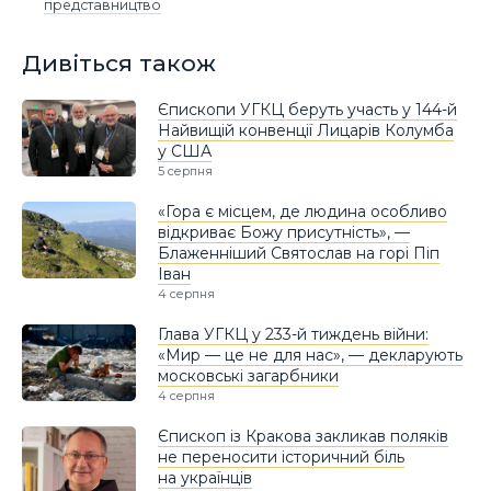
представництво
Дивіться також
Єпископи УГКЦ беруть участь у 144-й
Найвищій конвенції Лицарів Колумба
у США
5 серпня
«Гора є місцем, де людина особливо
відкриває Божу присутність», —
Блаженніший Святослав на горі Піп
Іван
4 серпня
Глава УГКЦ у 233-й тиждень війни:
«Мир — це не для нас», — декларують
московські загарбники
4 серпня
Єпископ із Кракова закликав поляків
не переносити історичний біль
на українців