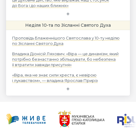
до Бога і до наших ближніх»
Неділя 10-та по Зісланні Святого Духа
Проповідь Блаженнішого Святослава у 10-ту неділю
по Зісланні Святого Духа
Владика Діонісій Ляхович: «Віра — це динамізм, який
потрібно безнастанно збільшувати, бо небезпека
її втратити завжди присутня»
«Віра, яка не знає сили хреста, є невірою
і лукавством», — владика Ярослав Приріз