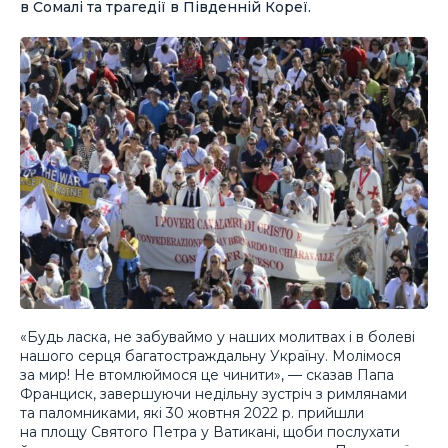
в Сомалі та трагедії в Південній Кореї.
«Будь ласка, не забуваймо у наших молитвах і в болеві
нашого серця багатостраждальну Україну. Молімося
за мир! Не втомлюймося це чинити», — сказав Папа
Франциск, завершуючи недільну зустріч з римлянами
та паломниками, які 30 жовтня 2022 р. прийшли
на площу Святого Петра у Ватикані, щоби послухати