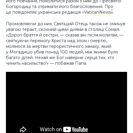
його повчання, помолитися разом з ним до Пресвятої
Богородиці та отримати його благословення. Про
це повідомляє українська редакція «
VaticanNews
».
Промовляючи до них, Святіший Отець також не оминув
увагою теракт, скоєний цими днями в столиці Сомалі.
«Дорогі браття й сестри, — сказав він після молитви, —
святкуючи перемогу Христа над злом і смертю,
молімося за жертви терористичного замаху, який
у Могадишо убив понад 100 людей, між якими було
багато дітей. Нехай же Бог наверне серця тих, хто
чинить насильство!» — побажав Папа.