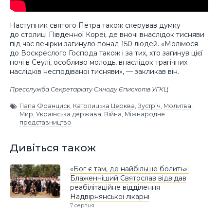
Наступник святого Петра також скерував думку
до столиці Південної Кореї, де вночі внаслідок тисняви
під час вечірки загинуло понад 150 людей. «Молімося
до Воскреслого Господа також і за тих, хто загинув цієї
ночі в Сеулі, особливо молодь, внаслідок трагічних
наслідків несподіваної тисняви», — закликав він.
Пресслужба Секретаріату Синоду Єпископів УГКЦ
Папа Франциск
,
Католицька Церква
,
Зустріч
,
Молитва
,
Мир
,
Українська держава
,
Війна
,
Міжнародне
представництво
Дивіться також
«Бог є там, де найбільше болить»:
Блаженніший Святослав відвідав
реабілітаційне відділення
Надвірнянської лікарні
7 серпня