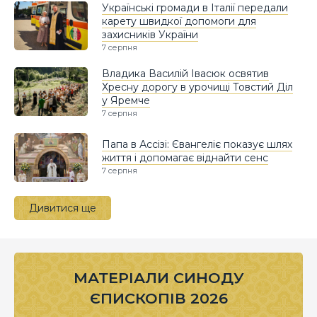
Українські громади в Італії передали
карету швидкої допомоги для
захисників України
7 серпня
Владика Василій Івасюк освятив
Хресну дорогу в урочищі Товстий Діл
у Яремче
7 серпня
Папа в Ассізі: Євангеліє показує шлях
життя і допомагає віднайти сенс
7 серпня
Дивитися ще
МАТЕРІАЛИ СИНОДУ
ЄПИСКОПІВ 2026