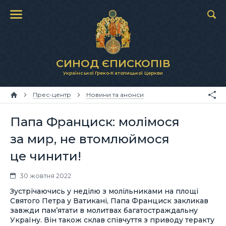
СИНОД ЄПИСКОПІВ
Української Греко-Католицької Церкви
Прес-центр
Новини та анонси
Папа Франциск: молімося
за мир, не втомлюймося
це чинити!
30 жовтня 2022
Зустрічаючись у неділю з молільниками на площі
Святого Петра у Ватикані, Папа Франциск закликав
завжди пам’ятати в молитвах багатостраждальну
Україну. Він також склав співчуття з приводу теракту