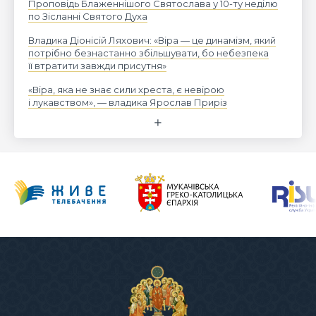
Проповідь Блаженнішого Святослава у 10-ту неділю
по Зісланні Святого Духа
Владика Діонісій Ляхович: «Віра — це динамізм, який
потрібно безнастанно збільшувати, бо небезпека
її втратити завжди присутня»
«Віра, яка не знає сили хреста, є невірою
і лукавством», — владика Ярослав Приріз