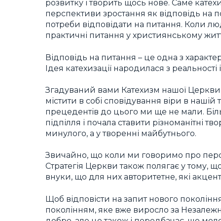
розвитку і творить щось нове. Саме катехи
перспективи зростання як відповідь на п
потреби відповідати на питання. Коли лю
практичні питання у християнському житт
Відповідь на питання – це одна з характе
Ідея катехизації народилася з реальності
Згадуваний вами Катехизм нашої Церкви,
містити в собі сповідування віри в нашій
прецедентів до цього ми ще не мали. Біл
підпілля і почала ставити різноманітні тво
минулого, а у творенні майбутнього.
Звичайно, що коли ми говоримо про перспе
Стратегія Церкви також полягає у тому, щ
внуки, що для них авторитетне, які акценти
Щоб відповісти на запит нового поколінн
поколінням, яке вже виросло за Незалежно
добре, але це також і передбачає, що мол