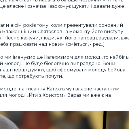
Це власне і означає і заохочує шукати і давати дуже
ли вісім років тому, коли презентували основний
ив Блаженніший Святослав і з моменту його виступу
. Чесно кажучи, люди, які його напрацьовували, вж
треба працювати над новим (сміється, -
ред.
)
о ми іменуємо це Катехизмом для молоді, то найбіл
 молоді. Це буде біологічно виправдано. Вони
и наші перші думки, щоб сформувати молоду бойову
 те, що потребують почути.
ї ідеї написання Катехизму і власне наступним
ля молоді «Йти з Христом». Зараз ми вже є на