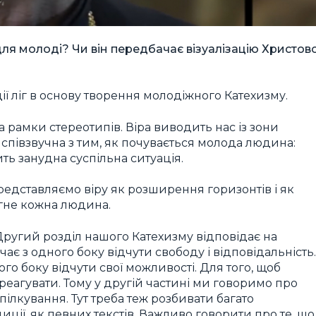
для молоді? Чи він передбачає візуалізацію Христов
ї ліг в основу творення молодіжного Катехизму.
 рамки стереотипів. Віра виводить нас із зони
 співзвучна з тим, як почувається молода людина:
ить занудна суспільна ситуація.
редставляємо віру як розширення горизонтів і як
агне кожна людина.
Другий розділ нашого Катехизму відповідає на
ає з одного боку відчути свободу і відповідальність.
ого боку відчути свої можливості. Для того, щоб
реагувати. Тому у другій частині ми говоримо про
ілкування. Тут треба теж розбивати багато
диції, як певних текстів. Важливо говорити про те, що