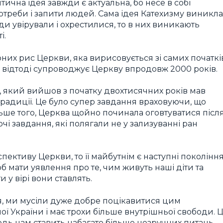
тична ідея завжди є актуальна, бо несе в собі
отреби і запити людей. Сама ідея Катехизму виникла
ди увірували і охрестилися, то в них виникають
і.
рних рис Церкви, яка вирисовується зі самих початкі
 і відтоді супроводжує Церкву впродовж 2000 років.
 який вийшов з початку двохтисячних років мав
 традиції. Це було супер завдання враховуючи, що
ьше того, Церква щойно починала оговтуватися післ
рчі завдання, які полягали не у зализуванні ран
ктиву Церкви, то її майбутнім є наступні покоління
об мати уявлення про те, чим живуть наші діти та
 у вірі вони ставлять.
я, ми мусіли дуже добре поцікавитися цим
ї України і має трохи більше внутрішньої свободи. 
одь нам ставить набагато більше незручних питань.