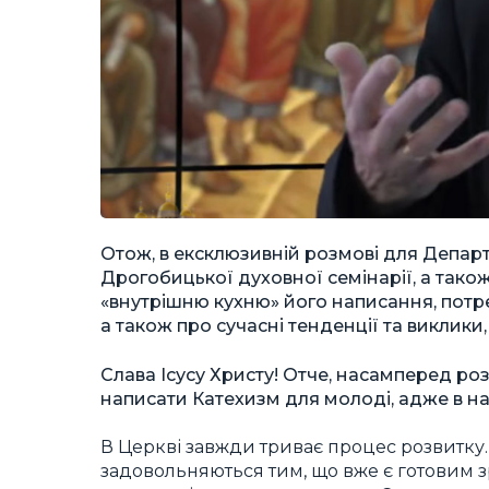
Отож, в ексклюзивній розмові для Депар
Дрогобицької духовної семінарії, а тако
«внутрішню кухню» його написання, потр
а також про сучасні тенденції та виклики
Слава Ісусу Христу! Отче, насамперед роз
написати Катехизм для молоді, адже в на
В Церкві завжди триває процес розвитку. 
задовольняються тим, що вже є готовим 