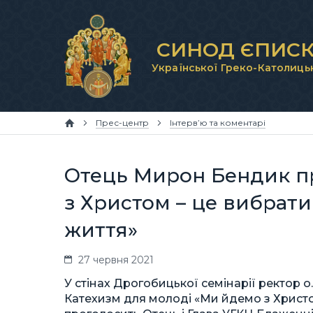
СИНОД ЄПИСК
Української Греко-Католиць
Прес-центр
Інтерв’ю та коментарі
Отець Мирон Бендик пр
з Христом – це вибрати
життя»
27 червня 2021
У стінах Дрогобицької семінарії ректор 
Катехизм для молоді «Ми йдемо з Христом