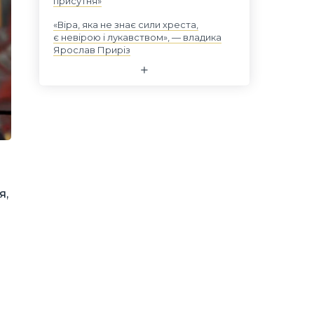
присутня»
«Віра, яка не знає сили хреста,
є невірою і лукавством», — владика
Ярослав Приріз
а
я,