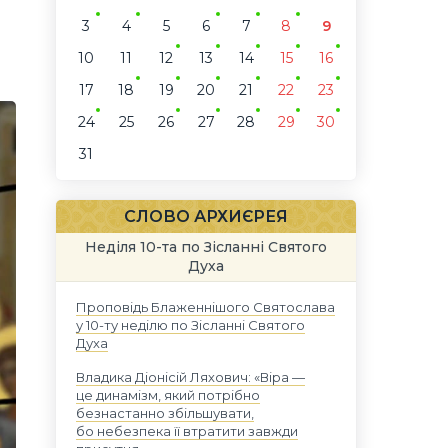
3
4
5
6
7
8
9
10
11
12
13
14
15
16
17
18
19
20
21
22
23
24
25
26
27
28
29
30
31
СЛОВО АРХИЄРЕЯ
Неділя 10-та по Зісланні Святого
Духа
Проповідь Блаженнішого Святослава
у 10-ту неділю по Зісланні Святого
Духа
Владика Діонісій Ляхович: «Віра —
це динамізм, який потрібно
безнастанно збільшувати,
бо небезпека її втратити завжди