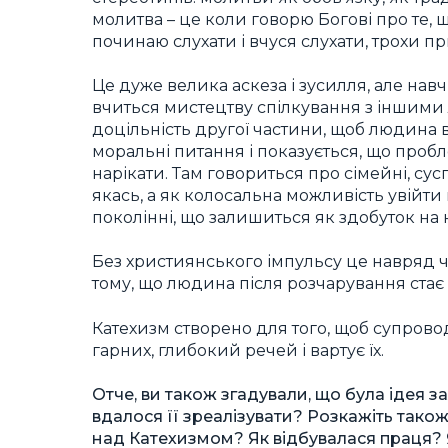
молитва – це коли говорю Богові про те, щ
починаю слухати і вчуся слухати, трохи п
Це дуже велика аскеза і зусилля, але на
вчиться мистецтву спілкування з іншими 
доцільність другої частини, щоб людина ві
моральні питання і показується, що пробле
нарікати. Там говориться про сімейні, сус
якась, а як колосальна можливість увійти 
поколінні, що залишиться як здобуток на 
Без християнського імпульсу це навряд ч
тому, що людина після розчарування стає ц
Катехизм створено для того, щоб супрово
гарних, глибокий речей і вартує їх.
Отче, ви також згадували, що була ідея 
вдалося її зреалізувати? Розкажіть тако
над Катехизмом? Як відбувалася праця? 