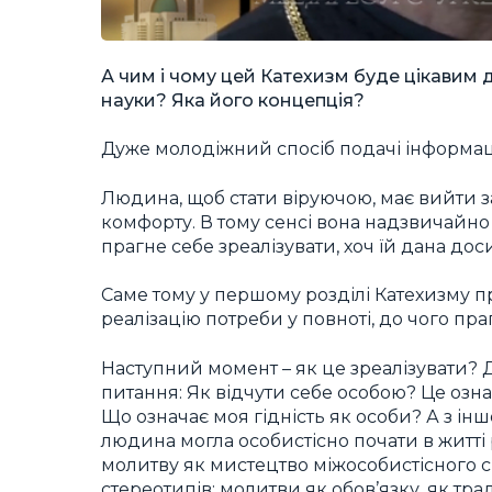
А чим і чому цей Катехизм буде цікавим 
науки? Яка його концепція?
Дуже молодіжний спосіб подачі інформаці
Людина, щоб стати віруючою, має вийти за
комфорту. В тому сенсі вона надзвичайно
прагне себе зреалізувати, хоч їй дана дос
Саме тому у першому розділі Катехизму п
реалізацію потреби у повноті, до чого пр
Наступний момент – як це зреалізувати? 
питання: Як відчути себе особою? Це означ
Що означає моя гідність як особи? А з інш
людина могла особистісно почати в житті 
молитву як мистецтво міжособистісного сп
стереотипів: молитви як обов’язку, як тра