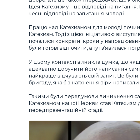
Ідея Катехизму – це відповіді на питання. 
чесні відповіді на запитання молоді.
Працю над Катехизмом для молоді почина
Катехизм. Тоді з цією ініціативою виступ
почалися конкретні кроки у напрацюванні
були готові відпочити, а тут з’явилася по
У цьому контексті виникла думка, що якщ
адекватно доручити його написання самій
найкраще відчувають свій запит. Це бул
бригаду, яка б з натхнення віри написали
Такими були передумови виникнення само
Катехизмом нашої Церкви став Катехизм д
передпрезентаційній стадії.