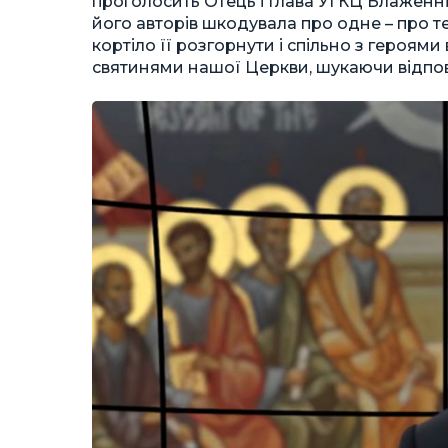
проголосить Отець і Глава УГКЦ Блаженн
його авторів шкодувала про одне – про те
кортіло її розгорнути і спільно з героя
святинями нашої Церкви, шукаючи відпові