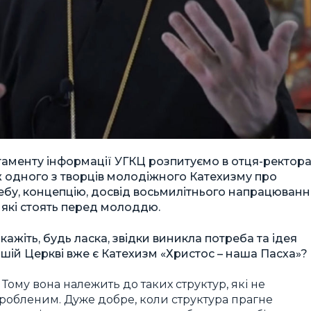
таменту інформації УГКЦ розпитуємо в отця-ректор
ж одного з творців молодіжного Катехизму про
ебу, концепцію, досвід восьмилітнього напрацюванн
, які стоять перед молоддю.
кажіть, будь ласка, звідки виникла потреба та ідея
шій Церкві вже є Катехизм «Христос – наша Пасха»?
Тому вона належить до таких структур, які не
зробленим. Дуже добре, коли структура прагне