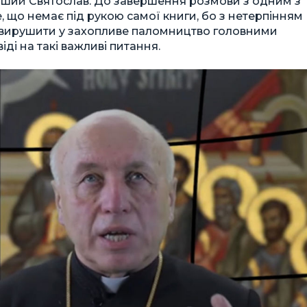
іший Святослав. До завершення розмови з одним з
, що немає під рукою самої книги, бо з нетерпінням
ми вирушити у захопливе паломництво головними
ді на такі важливі питання.