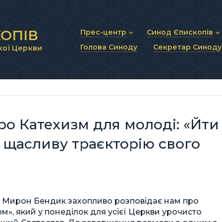
ОПІВ
Прес-центр
Синод Єпископів
Голова Синоду
Секретар Синоду
кої Церкви
Новини та анонси
Статут Синоду Єписко
Інтерв’ю та коментарі
Регламент Синоду Єп
Проповіді та промови
Положення про Голов
Молитовне прикликанн
Синодальні органи
Секретаріат Синоду
Контактна інформація
о Катехизм для молоді: «Йти
 щасливу траєкторію свого
о. Мирон Бендик захопливо розповідає нам про
», який у понеділок для усієї Церкви урочисто