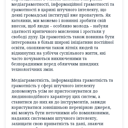
медіаграмотності, інформаційної грамотності та
грамотності в царині штучного інтелекту, що
деякі громадські інституції вже пропагують. Як
католики, ми можемо і повинні зробити свій
внесок, щоб люди – особливо молодь – набули
здатності критичного мислення і зростали у
свободі духу. Ця грамотність також повинна бути
інтегрована в більш широкі ініціативи постійної
освіти, охоплюючи також літніх людей та
відкинутих на узбіччя суспільного життя, які
часто почуваються виключеними та
безпорадними перед обличчям швидких
технологічних змін.
Медіаграмотність, інформаційна грамотність та
грамотність у сфері штучного інтелекту
допоможуть усім не пристосовуватися до
людиноподібного характеру цих систем, а
ставитися до них як до інструментів, завжди
користуватися зовнішньою перевіркою джерел,
які можуть бути неточними або помилковими,
наданих системами штучного інтелекту,
захищати свою приватність та дані, знаючи