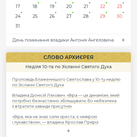
17
18
19
20
21
22
23
24
25
26
27
28
29
30
31
День поминання владики Антонія Ангеловича
СЛОВО АРХИЄРЕЯ
Неділя 10-та по Зісланні Святого Духа
Проповідь Блаженнішого Святослава у 10-ту неділю
по Зісланні Святого Духа
Владика Діонісій Ляхович: «Віра — це динамізм, який
потрібно безнастанно збільшувати, бо небезпека
її втратити завжди присутня»
«Віра, яка не знає сили хреста, є невірою
і лукавством», — владика Ярослав Приріз