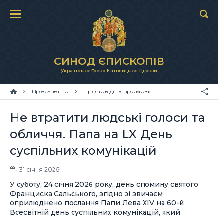
СИНОД ЄПИСКОПІВ
Української Греко-Католицької Церкви
Прес-центр
Проповіді та промови
Не втратити людські голоси та
обличчя. Папа на LX День
суспільних комунікацій
31 січня 2026
У суботу, 24 січня 2026 року, день спомину святого
Франциска Сальського, згідно зі звичаєм
оприлюднено послання Папи Лева XIV на 60-й
Всесвітній день суспільних комунікацій, який