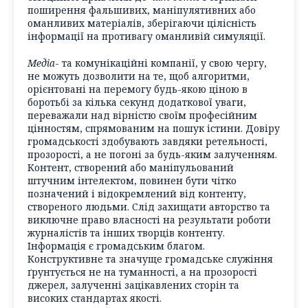
поширення фальшивих, маніпулятивних або
оманливих матеріалів, зберігаючи цілісність
інформації на противагу оманливій симуляції.
Медіа
- та комунікаційні компанії, у свою чергу,
не можуть дозволити на те, щоб алгоритми,
орієнтовані на перемогу будь-якою ціною в
боротьбі за кілька секунд додаткової уваги,
переважали над вірністю своїм професійним
цінностям, спрямованим на пошук істини. Довіру
громадськості здобувають завдяки ретельності,
прозорості, а не погоні за будь-яким залученням.
Контент, створений або маніпульований
штучним інтелектом, повинен бути чітко
позначений і відокремлений від контенту,
створеного людьми. Слід захищати авторство та
виключне право власності на результати роботи
журналістів та інших творців контенту.
Інформація є громадським благом.
Конструктивне та значуще громадське служіння
ґрунтується не на туманності, а на прозорості
джерел, залученні зацікавлених сторін та
високих стандартах якості.