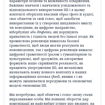
параметри безпеки та можливості оскарження.
Важливо навчати і навчатися усвідомленого та
відповідального використання ШІ і в цьому
контексті оберігати власний образ (фото й аудіо),
своє обличчя та свій голос, щоб запобігти
використанню їх у створенні шкідливого вмісту
чи поведінки, як цифрове шахрайство,
кібербулінг або
діпфейки
, які порушують
приватність і гідність людей без їхньої згоди. Як
промислова революція вимагала базової
грамотності, щоб люди могли реагувати на
нововведення, так і цифрова революція вимагає
цифрової грамотності (разом з гуманітарною та
культурною), щоб зрозуміти, як алгоритми
формують наше сприйняття реальності, як
працюють упередження ШІ, які механізми
визначають появу певного контенту в наших
інформаційних потоках (
feed
), якими є і як
можуть змінюватися передумови та економічні
моделі економіки ШІ.
Ми потребуємо, щоб обличчя і голос знову стали
виразниками особи. Ми повинні зберегти дар
комунікації як найглибшу істину про людину, на