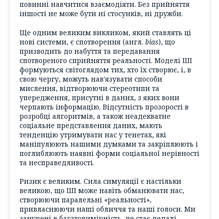
повинні навчитися взаємодіяти. Без прийняття
іншості не може бути ні стосунків, ні дружби.
Ще одним великим викликом, який ставлять ці
нові системи, є спотворення (англ.
bias
), що
призводить до набуття та передавання
спотвореного сприйняття реальності. Моделі ШІ
формуються світоглядом тих, хто їх створює, і, в
свою чергу, можуть нав'язувати способи
мислення, відтворюючи стереотипи та
упередження, присутні в даних, з яких вони
черпають інформацію. Відсутність прозорості в
розробці алгоритмів, а також неадекватне
соціальне представлення даних, мають
тенденцію утримувати нас у тенетах, які
маніпулюють нашими думками та закріплюють і
поглиблюють наявні форми соціальної нерівності
та несправедливості.
Ризик є великим. Сила симуляції є настільки
великою, що ШІ може навіть обманювати нас,
створюючи паралельні «реальності»,
привласнюючи наші обличчя та наші голоси. Ми
занурені в багатовимірність, де стає дедалі