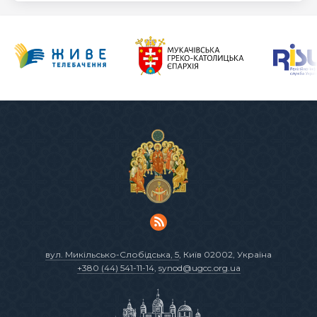
вул. Микільсько-Слобідська, 5
, Київ 02002, Україна
+380 (44) 541-11-14
,
synod@ugcc.org.ua