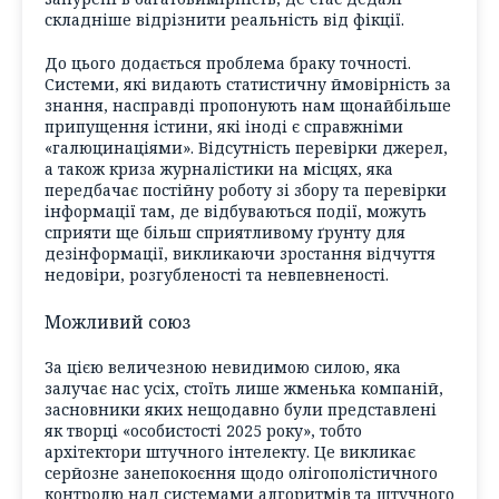
складніше відрізнити реальність від фікції.
До цього додається проблема браку точності.
Системи, які видають статистичну ймовірність за
знання, насправді пропонують нам щонайбільше
припущення істини, які іноді є справжніми
«галюцинаціями». Відсутність перевірки джерел,
а також криза журналістики на місцях, яка
передбачає постійну роботу зі збору та перевірки
інформації там, де відбуваються події, можуть
сприяти ще більш сприятливому ґрунту для
дезінформації, викликаючи зростання відчуття
недовіри, розгубленості та невпевненості.
Можливий союз
За цією величезною невидимою силою, яка
залучає нас усіх, стоїть лише жменька компаній,
засновники яких нещодавно були представлені
як творці «особистості 2025 року», тобто
архітектори штучного інтелекту. Це викликає
серйозне занепокоєння щодо олігополістичного
контролю над системами алгоритмів та штучного