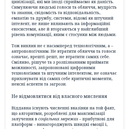
цивілізації, які ми іноді сприймаємо як даність.
Симулюючи людські голоси та обличчя, мудрість
та знання, свідомість та відповідальність,
емпатію та дружбу, системи, відомі як штучний
інтелект, не лише впливають на інформаційні
екосистеми, але й вторгаються у найглибший
рівень комунікації, яким є стосунки між людьми.
Тож виклик не є насамперед технологічним, а –
антропологічним. Не втратити обличчя та голоси
означає, врешті-решт, не втратити самих себе.
Сміливо, рішуче та з розпізнанням приймати
можливості, запропоновані цифровими
технологіями та штучним інтелектом, не означає
приховувати від самих себе критичні моменти,
неясні аспекти та загрози.
Не відмовлятися від власного мислення
Віддавна існують численні вказівки на той факт,
що алгоритми, розроблені для максимізації
залучення в
соціальних мережах
– прибуткові для
платформ – винагороджують швидкі емоції і,