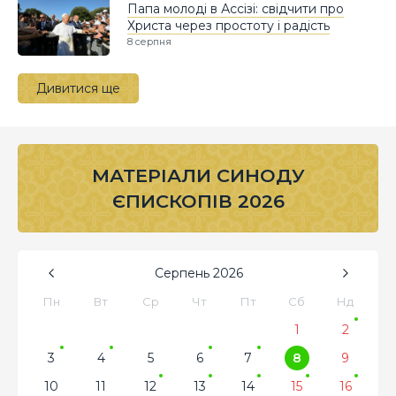
Папа молоді в Ассізі: свідчити про
Христа через простоту і радість
8 серпня
Дивитися ще
МАТЕРІАЛИ СИНОДУ
ЄПИСКОПІВ 2026
Серпень
2026
Пн
Вт
Ср
Чт
Пт
Сб
Нд
1
2
3
4
5
6
7
8
9
10
11
12
13
14
15
16