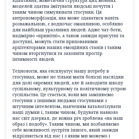
адаптивна, міметична структура цих мовних
моделей здатна імітувати людські почуття і
таким чином симулювати стосунки. Ця
антропоморфізація, яка може здаватися навіть
розважальною, є водночас оманливою, особливо
для найбільш уразливих людей. Адже чат-боти,
надмірно «привітні», а також завжди присутні та
доступні, можуть стати прихованими
архітекторами наших емоційних станів і таким
чином вторгнутися та захопити простір
інтимності людей.
Технологія, яка експлуатує нашу потребу в
стосунках, може не тільки мати болісні наслідки
для долі окремих людей, але й заподіяти шкоду
суспільному, культурному та політичному устрою
суспільства. Це стається, коли ми замінюємо
стосунки з іншими людьми стосунками з
штучним інтелектом, навченим каталогізувати
наші думки і, таким чином, будувати навколо
нас світ дзеркал, де кожна річ зроблена «на наш
образ і подобу». Таким чином, ми позбавляємо
себе можливості зустріти іншого, який завжди
відрізняється від нас і з яким ми можемо і