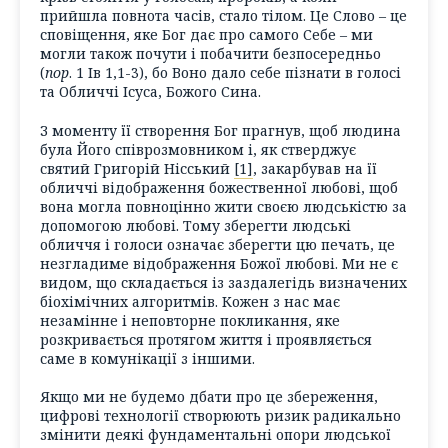
прийшла повнота часів, стало тілом. Це Слово – це
сповіщення, яке Бог дає про самого Себе – ми
могли також почути і побачити безпосередньо
(
пор
. 1 Ів 1,1-3), бо Воно дало себе пізнати в голосі
та Обличчі Ісуса, Божого Сина.
З моменту її створення Бог прагнув, щоб людина
була Його співрозмовником і, як стверджує
святий Григорій Нісський
[1]
, закарбував на її
обличчі відображення божественної любові, щоб
вона могла повноцінно жити своєю людськістю за
допомогою любові. Тому зберегти людські
обличчя і голоси означає зберегти цю печать, це
незгладиме відображення Божої любові. Ми не є
видом, що складається із заздалегідь визначених
біохімічних алгоритмів. Кожен з нас має
незамінне і неповторне покликання, яке
розкривається протягом життя і проявляється
саме в комунікації з іншими.
Якщо ми не будемо дбати про це збереження,
цифрові технології створюють ризик радикально
змінити деякі фундаментальні опори людської