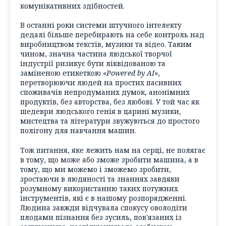
комунікативних здібностей.
В останні роки системи штучного інтелекту
дедалі більше перебирають на себе контроль над
виробництвом текстів, музики та відео. Таким
чином, значна частина людської творчої
індустрії ризикує бути ліквідованою та
заміненою етикеткою «
Powered by AI
»,
перетворюючи людей на простих пасивних
споживачів непродуманих думок, анонімних
продуктів, без авторства, без любові. У той час як
шедеври людського генія в царині музики,
мистецтва та літератури звужуються до простого
полігону для навчання машин.
Тож питання, яке лежить нам на серці, не полягає
в тому, що може або зможе зробити машина, а в
тому, що ми можемо і зможемо зробити,
зростаючи в людяності та знаннях завдяки
розумному використанню таких потужних
інструментів, які є в нашому розпорядженні.
Людина завжди відчувала спокусу оволодіти
плодами пізнання без зусиль, пов'язаних із