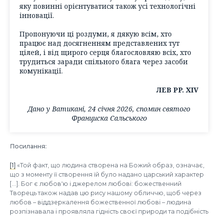
яку повинні орієнтуватися також усі технологічні
інновації.
Пропонуючи ці роздуми, я дякую всім, хто
працює над досягненням представлених тут
цілей, і від щирого серця благословляю всіх, хто
трудиться заради спільного блага через засоби
комунікації.
ЛЕВ PP. XIV
Дано у Ватикані, 24 січня 2026, спомин святого
Франциска Сальського
Посилання:
[1]
«Той факт, що людина створена на Божий образ, означає,
що з моменту її створення їй було надано царський характер
[...]. Бог є любов'ю і джерелом любові: божественний
Творець також надав цю рису нашому обличчю, щоб через
любов – віддзеркалення божественної любові – людина
розпізнавала і проявляла гідність своєї природи та подібність