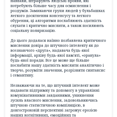
навпаки, штрафують людські прояви, які
потребують більше часу для осмислення і
роздумів. Замикаючи групи людей у бульбашках
легкого досягнення консенсусу та легкого
обурення, ці алгоритми послаблюють здатність
слухати і критично мислити, а також посилюють
соціальну поляризацію.
До цього додалася наївно позбавлена критичного
мислення довіра до штучного інтелекту як до
всезнаючого «друга», надавача будь-якої
інформації, архіву будь-якої пам'яті, «оракула»
будь-якої поради. Все це може ще більше
послабити нашу здатність мислити аналітично і
творчо, розуміти значення, розрізняти синтаксис
і семантику.
Незважаючи на те, що штучний інтелект може
надавати підтримку та допомогу в управлінні
комунікативними завданнями, уникнення
зусиль власного мислення, задовольняючись
штучною статистичною компіляцією, в
довгостроковій перспективі загрожує ерозією
наших когнітивних, емоційних та