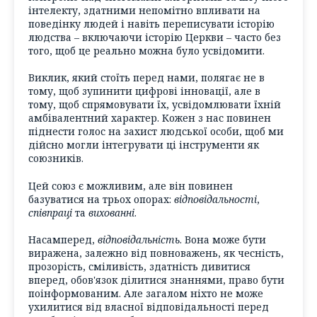
інтелекту, здатними непомітно впливати на
поведінку людей і навіть переписувати історію
людства – включаючи історію Церкви – часто без
того, щоб це реально можна було усвідомити.
Виклик, який стоїть перед нами, полягає не в
тому, щоб зупинити цифрові інновації, але в
тому, щоб спрямовувати їх, усвідомлювати їхній
амбівалентний характер. Кожен з нас повинен
піднести голос на захист людської особи, щоб ми
дійсно могли інтегрувати ці інструменти як
союзників.
Цей союз є можливим, але він повинен
базуватися на трьох опорах:
відповідальності
,
співпраці
та
вихованні
.
Насамперед,
відповідальність
. Вона може бути
виражена, залежно від повноважень, як чесність,
прозорість, сміливість, здатність дивитися
вперед, обов'язок ділитися знаннями, право бути
поінформованим. Але загалом ніхто не може
ухилитися від власної відповідальності перед