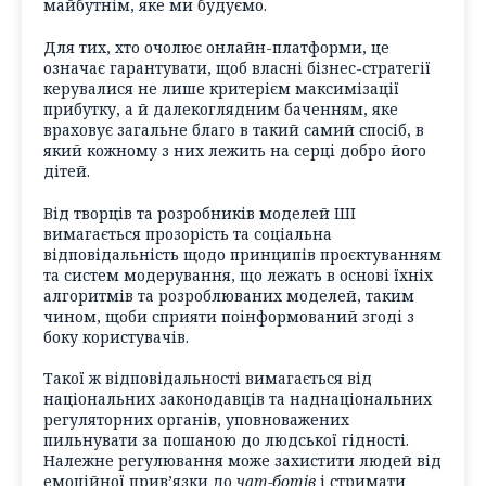
майбутнім, яке ми будуємо.
Для тих, хто очолює онлайн-платформи, це
означає гарантувати, щоб власні бізнес-стратегії
керувалися не лише критерієм максимізації
прибутку, а й далекоглядним баченням, яке
враховує загальне благо в такий самий спосіб, в
який кожному з них лежить на серці добро його
дітей.
Від творців та розробників моделей ШІ
вимагається прозорість та соціальна
відповідальність щодо принципів проєктуванням
та систем модерування, що лежать в основі їхніх
алгоритмів та розроблюваних моделей, таким
чином, щоби сприяти поінформований згоді з
боку користувачів.
Такої ж відповідальності вимагається від
національних законодавців та наднаціональних
регуляторних органів, уповноважених
пильнувати за пошаною до людської гідності.
Належне регулювання може захистити людей від
емоційної прив’язки до
чат-ботів
і стримати