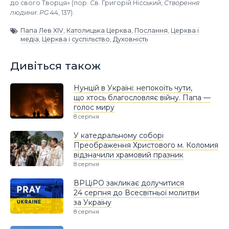
до свого Творця» (пор. Св. Григорій Нісський,
Створення
людини
:
PG
44, 137).
Папа Лев XIV
,
Католицька Церква
,
Послання
,
Церква і
медіа
,
Церква і суспільство
,
Духовність
Дивіться також
Нунцій в Україні: непокоїть чути,
що хтось благословляє війну. Папа —
голос миру
8 серпня
У катедральному соборі
Преображення Христового м. Коломия
відзначили храмовий празник
8 серпня
ВРЦіРО закликає долучитися
24 серпня до Всесвітньої молитви
за Україну
8 серпня