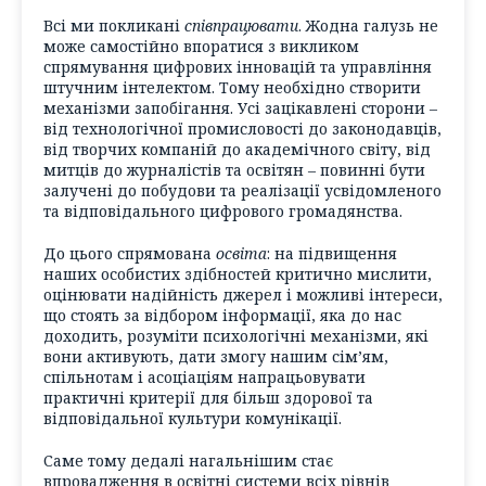
Всі ми покликані
співпрацювати
. Жодна галузь не
може самостійно впоратися з викликом
спрямування цифрових інновацій та управління
штучним інтелектом. Тому необхідно створити
механізми запобігання. Усі зацікавлені сторони –
від технологічної промисловості до законодавців,
від творчих компаній до академічного світу, від
митців до журналістів та освітян – повинні бути
залучені до побудови та реалізації усвідомленого
та відповідального цифрового громадянства.
До цього спрямована
освіта
: на підвищення
наших особистих здібностей критично мислити,
оцінювати надійність джерел і можливі інтереси,
що стоять за відбором інформації, яка до нас
доходить, розуміти психологічні механізми, які
вони активують, дати змогу нашим сім’ям,
спільнотам і асоціаціям напрацьовувати
практичні критерії для більш здорової та
відповідальної культури комунікації.
Саме тому дедалі нагальнішим стає
впровадження в освітні системи всіх рівнів