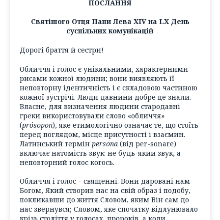
ПОСЛАННЯ
Святішого Отця Папи Лева XIV на LX День
суспільних комунікацій
Дорогі браття й сестри!
Обличчя і голос є унікальними, характерними
рисами кожної людини; вони виявляють її
неповторну ідентичність і є складовою частиною
кожної зустрічі. Люди давнини добре це знали.
Власне, для визначення людини стародавні
греки використовували слово «обличчя»
(
prósopon
), яке етимологічно означає те, що стоїть
перед поглядом, місце присутності і взаємин.
Латинський термін
persona
(від per-sonare)
включає натомість звук: не будь-який звук, а
неповторний голос когось.
Обличчя і голос – священні. Вони даровані нам
Богом, Який створив нас на свій образ і подобу,
покликавши до життя Словом, яким Він сам до
нас звернувся; Словом, яке спочатку відлунювало
крізь століття у голосах, пророків, а коли