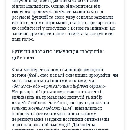
залученням, дослідженням та особистою
відповідальністю. Однак відмовитися від
творчого процесу та віддати машинам свої
розумові функції та свою уяву означає закопати
таланти, які ми отримали для того, щоб зростати
як особистості у стосунках з Богом та іншими. Це
означає приховати наше обличчя та заглушити
наш голос.
Бути чи вдавати: симуляція стосунків і
дійсності
Коли ми переглядаємо наші інформаційні
потоки (
feed
), стає дедалі складніше зрозуміти, чи
ми взаємодіємо з іншими людьми, чи з
«
ботами
» або «
віртуальними інфлюенсерами
».
Непрозорі дії цих автоматизованих агентів
впливають на громадські дискусії та вибір
людей. Особливо чат-боти, що ґрунтуються на
великих мовних моделях
(LLM), виявляються
напрочуд ефективними в прихованому
переконуванні завдяки постійній оптимізації
персоналізованої взаємодії. Діалогічна,