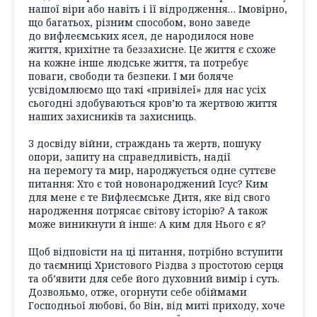
нашої віри або навіть і її відродження… Імовірно,
що багатьох, різним способом, воно заведе
до вифлеємських ясел, де народилося нове
життя, крихітне та беззахисне. Це життя є схоже
на кожне інше людське життя, та потребує
поваги, свободи та безпеки. І ми боляче
усвідомлюємо що такі «привілеї» для нас усіх
сьогодні здобуваються кров’ю та жертвою життя
наших захисників та захисниць.
З досвіду війни, страждань та жертв, пошуку
опори, запиту на справедливість, надії
на перемогу та мир, народжується одне суттєве
питання: Хто є той новонароджений Ісус? Ким
для мене є те Вифлеємське Дитя, яке від свого
народження потрясає світову історію? А також
може виникнути й інше: А ким для Нього є я?
Щоб відповісти на ці питання, потрібно вступити
до таємниці Христового Різдва з простотою серця
та об’явити для себе його духовний вимір і суть.
Дозвольмо, отже, огорнути себе обіймами
Господньої любові, бо Він, від миті приходу, хоче