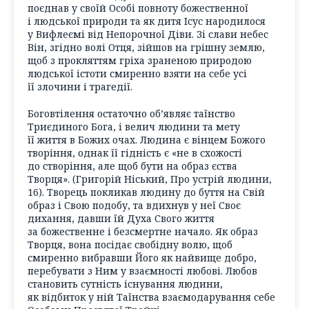
поєднав у своїй Особі повноту божественної
і людської природи та як дитя Ісус народилося
у Вифлеємі від Непорочної Діви. Зі слави небес
Він, згідно волі Отця, зійшов на грішну землю,
щоб з прокляттям гріха зраненою природою
людської істоти смиренно взяти на себе усі
її злочини і трагедії.
Боговтілення остаточно об’являє таїнство
Триєдиного Бога, і велич людини та мету
її життя в Божих очах. Людина є вінцем Божого
творіння, однак її гідність є «не в схожості
до створіння, але щоб бути на образ єства
Творця». (Григорій Ніський, Про устрій людини,
16). Творець покликав людину до буття на Свій
образ і Свою подобу, та вдихнув у неї Своє
дихання, давши їй Духа Свого життя
за божественне і безсмертне начало. Як образ
Творця, вона посідає свобідну волю, щоб
смиренно вибравши Його як найвище добро,
перебувати з Ним у взаємності любові. Любов
становить сутність існування людини,
як відбиток у ній Таїнства взаємодарування себе