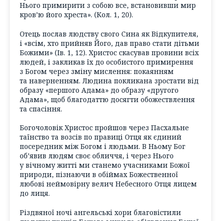
Нього примирити з собою все, встановивши мир
кров’ю його хреста». (Кол. 1, 20).
Отець послав людству свого Сина як Відкупителя,
і «всім, хто прийняв Його, дав право стати дітьми
Божими» (Ів. 1, 12). Христос скасував провини всіх
людей, і закликав їх до особистого примирення
з Богом через зміну мислення: покаянням
та наверненням. Людина покликана зростати від
образу «першого Адама» до образу «другого
Адама», щоб благодаттю досягти обожествлення
та спасіння.
Богочоловік Христос пройшов через Пасхальне
таїнство та возсів по правиці Отця як єдиний
посередник між Богом і людьми. В Ньому Бог
об’явив людям своє обличчя, і через Нього
у вічному житті ми станемо учасниками Божої
природи, пізнаючи в обіймах Божественної
любові неймовірну велич Небесного Отця лицем
до лиця.
Різдвяної ночі ангельські хори благовістили