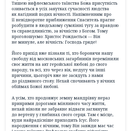
Тишею вифлеємського таїнства Божа присутність
озивається в усіх закутках сучасності людства
як лагідний подих вічності. Напімненням про
її невідворотне приближення Спаситель прагне
розбудити в людському сумлінні тугу за правдою
та справедливістю, за вічністю з Богом. Тому
проголошуємо: Христос Рождається — Він
не минуле, але вічність: Господь гряде!
Його прихід вже пізнали ті, хто боронячи нашу
свободу від московських загарбників перемінили
своє життя на акт геройської любові до свого
народу, та всі, хто через вік, недугу чи інші
причини, цьогоріч вже не засядуть з нами
до різдвяного столу. Нехай спочивають у вічних
обіймах Божої любові.
А усім, хто продовжує земну мандрівку нераз
прикрими дорогами мінливого часу життя,
нехай ніколи не забракне відваги заглянути
до вертепу у глибинах свого серця. Там є місце,
куди найрадісніше приходить Ісус. Його
народження є вічним, тому Він завжди має час