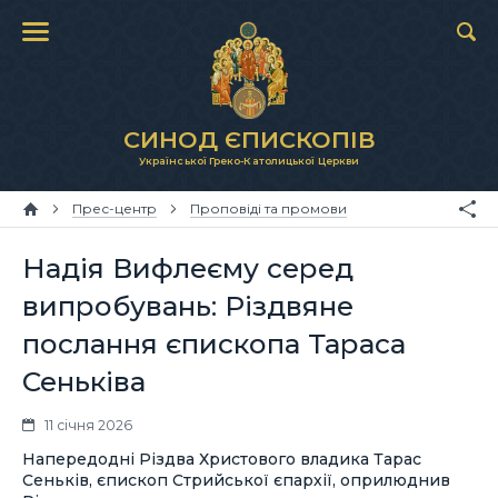
СИНОД ЄПИСКОПІВ
Української Греко-Католицької Церкви
Прес-центр
Проповіді та промови
Надія Вифлеєму серед
випробувань: Різдвяне
послання єпископа Тараса
Сеньківа
11 січня 2026
Напередодні Різдва Христового владика Тарас
Сеньків, єпископ Стрийської єпархії, оприлюднив