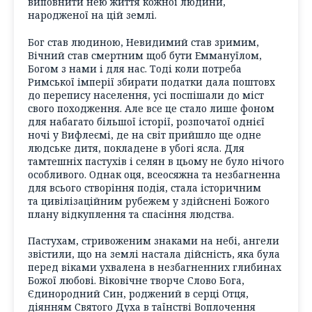
виповнити нею життя кожної людини,
народженої на цій землі.
Бог став людиною, Невидимий став зримим,
Вічний став смертним щоб бути Еммануїлом,
Богом з нами і для нас. Тоді коли потреба
Римської імперії збирати податки дала поштовх
до перепису населення, усі поспішали до міст
свого походження. Але все це стало лише фоном
для набагато більшої історії, розпочатої однієї
ночі у Вифлеємі, де на світ прийшло ще одне
людське дитя, покладене в убогі ясла. Для
тамтешніх пастухів і селян в цьому не було нічого
особливого. Однак оця, всеосяжна та незбагненна
для всього створіння подія, стала історичним
та цивілізаційним рубежем у здійснені Божого
плану відкуплення та спасіння людства.
Пастухам, стривоженим знаками на небі, ангели
звістили, що на землі настала дійсність, яка була
перед віками ухвалена в незбагненних глибинах
Божої любові. Віковічне творче Слово Бога,
Єдинородний Син, роджений в серці Отця,
діянням Святого Духа в таїнстві Воплочення