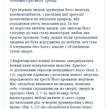
Особами Пресвятої Тройці.
Гріх перших людей зруйнував Бого-людську
взаємоподібність, і наслідки цієї трагедії
позначилися на людській природі, яку
успадкував увесь людський рід. Та Бог
не перестав любити людей, але змістом Його
стосунку до них стало милосердя: любов, яка
прагне прощати. Тому, навіть після гріхопадіння,
людина не була відсуджена до небуття, хоч стан
її існування «без Бога», власне є об’єктивною
суттю смерті.
З Вифлеємської яскині починає завершуватися
Божий план відкуплення людства. Христос
«є досконалим образом невидимого Бога» (Кол. 1,
15), «другим Адамом» і початком нового людства,
народженого на хресті Його кровавою жертвою.
Він, «подобою явившися як людина, понизив
себе, ставши слухняним аж до смерті, смерті ж
хресної» (Флп. 2, 7–8), щоб безмір Отчої
милосердної любові вилити зі свого серця
на людський рід «в жертві примирення у його
крові». (Рм. 3, 25) «Бо сподобалося Богові через