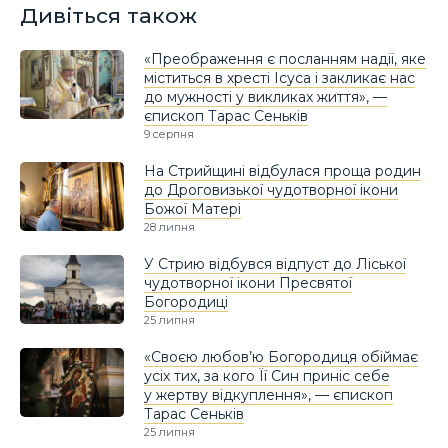
Дивіться також
«Преображення є посланням надії, яке
міститься в хресті Ісуса і закликає нас
до мужності у викликах життя», —
єпископ Тарас Сеньків
9 серпня
На Стрийщині відбулася проща родин
до Дроговизької чудотворної ікони
Божої Матері
28 липня
У Стрию відбувся відпуст до Ліської
чудотворної ікони Пресвятої
Богородиці
25 липня
«Своєю любов’ю Богородиця обіймає
усіх тих, за кого Її Син приніс себе
у жертву відкуплення», — єпископ
Тарас Сеньків
25 липня