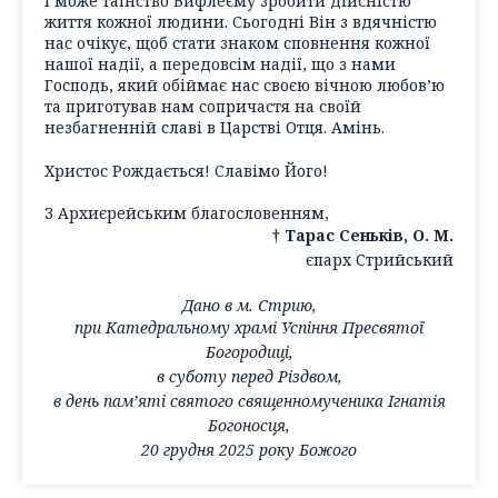
і може таїнство Вифлеєму зробити дійсністю
життя кожної людини. Сьогодні Він з вдячністю
нас очікує, щоб стати знаком сповнення кожної
нашої надії, а передовсім надії, що з нами
Господь, який обіймає нас своєю вічною любов’ю
та приготував нам сопричастя на своїй
незбагненній славі в Царстві Отця. Амінь.
Христос Рождається! Славімо Його!
З Архиєрейським благословенням,
† Тарас Сеньків, О. М.
єпарх Стрийський
Дано в м. Стрию,
при Катедральному храмі Успіння Пресвятої
Богородиці,
в суботу перед Різдвом,
в день пам’яті святого священномученика Ігнатія
Богоносця,
20 грудня 2025 року Божого