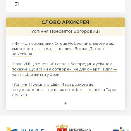
31
СЛОВО АРХИЄРЕЯ
Успіння Пресвятої Богородиці
«Ми — діти Божі, яких Отець Небесний визволив від
смертності і тління», — владика Богдан Дзюрах
на Успіння
Глава УГКЦ в Уневі: «Сьогодні Богородиця усім нам
показує, що всі ми є сотворені не для смерті, а для —
життя. Для життя у Бозі»
«Успіння Пресвятої Діви Марії розкриває,
що упокорення — це шлях до неба», — владика Тарас
Сеньків