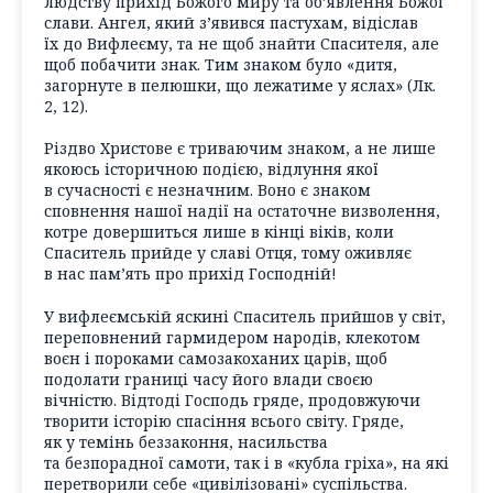
людству прихід Божого миру та об’явлення Божої
слави. Ангел, який з’явився пастухам, відіслав
їх до Вифлеєму, та не щоб знайти Спасителя, але
щоб побачити знак. Тим знаком було «дитя,
загорнуте в пелюшки, що лежатиме у яслах» (Лк.
2, 12).
Різдво Христове є триваючим знаком, а не лише
якоюсь історичною подією, відлуння якої
в сучасності є незначним. Воно є знаком
сповнення нашої надії на остаточне визволення,
котре довершиться лише в кінці віків, коли
Спаситель прийде у славі Отця, тому оживляє
в нас пам’ять про прихід Господній!
У вифлеємській яскині Спаситель прийшов у світ,
переповнений гармидером народів, клекотом
воєн і пороками самозакоханих царів, щоб
подолати границі часу його влади своєю
вічністю. Відтоді Господь гряде, продовжуючи
творити історію спасіння всього світу. Гряде,
як у темінь беззаконня, насильства
та безпорадної самоти, так і в «кубла гріха», на які
перетворили себе «цивілізовані» суспільства.