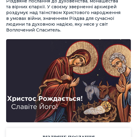
Різдвяне послання до духовенства, монашества
та вірних єпархії. У своєму зверненні архиєрей
роздумує над таїнством Христового народження
в умовах війни, значенням Різдва для сучасної
людини та духовною надією, яку несе у світ
Воплочений Спаситель.