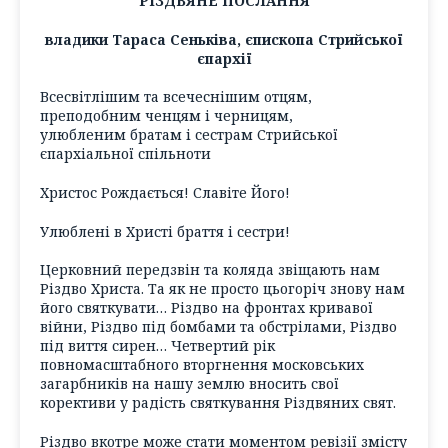
РІЗДВЯНЕ ПОСЛАННЯ
владики Тараса Сеньківа, єпископа Стрийської
єпархії
Всесвітлішим та всечеснішим отцям,
преподобним ченцям і черницям,
улюбленим братам і сестрам Стрийської
єпархіальної спільноти
Христос Рождається! Славіте Його!
Улюблені в Христі браття і сестри!
Церковний передзвін та коляда звіщають нам
Різдво Христа. Та як не просто цьогоріч знову нам
його святкувати… Різдво на фронтах кривавої
війни, Різдво під бомбами та обстрілами, Різдво
під виття сирен… Четвертий рік
повномасштабного вторгнення московських
загарбників на нашу землю вносить свої
корективи у радість святкування Різдвяних свят.
Різдво вкотре може стати моментом ревізії змісту