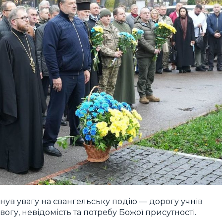
нув увагу на євангельську подію — дорогу учнів
огу, невідомість та потребу Божої присутності.