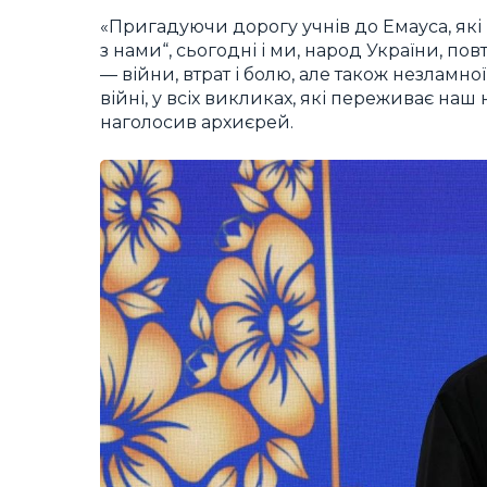
«Пригадуючи дорогу учнів до Емауса, які 
з нами“, сьогодні і ми, народ України, 
— війни, втрат і болю, але також незламної в
війні, у всіх викликах, які переживає наш 
наголосив архиєрей.