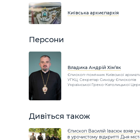
Київська архиєпархія
Персони
Владика Андрій Хім’як
Єпископ-помічник Київської архиєпа
УГКЦ, Секретар Синоду Єпископів
Української Греко-Католицької Цер
Дивіться також
Єпископ Василій Івасюк взяв уч
в урочистому відкритті Дня міст