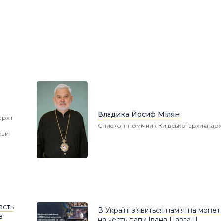
Владика Йосиф Мілян
рхії
Єпископ-помічник Київської архиєпарх
кви
асть
В Україні з’явиться пам’ятна монет
а
на честь папи Івана Павла II