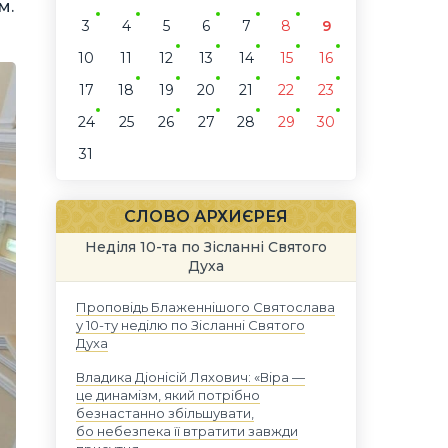
м.
3
4
5
6
7
8
9
10
11
12
13
14
15
16
17
18
19
20
21
22
23
24
25
26
27
28
29
30
31
СЛОВО АРХИЄРЕЯ
Неділя 10-та по Зісланні Святого
Духа
Проповідь Блаженнішого Святослава
у 10-ту неділю по Зісланні Святого
Духа
Владика Діонісій Ляхович: «Віра —
це динамізм, який потрібно
безнастанно збільшувати,
бо небезпека її втратити завжди