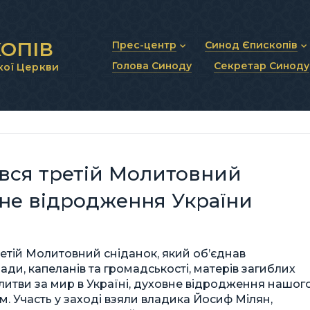
ОПІВ
Прес-центр
Синод Єпископів
Голова Синоду
Секретар Синоду
кої Церкви
Новини та анонси
Статут Синоду Єписко
Інтерв’ю та коментарі
Регламент Синоду Єп
Проповіді та промови
Положення про Голов
Молитовне прикликанн
Синодальні органи
Секретаріат Синоду
Контактна інформація
вся третій Молитовний
вне відродження України
етій Молитовний сніданок, який об’єднав
лади, капеланів та громадськості, матерів загиблих
молитви за мир в Україні, духовне відродження нашог
. Участь у заході взяли владика Йосиф Мілян,