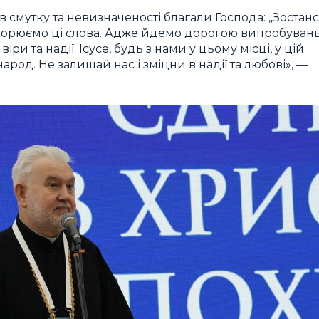
в смутку та невизначеності благали Господа: „Зостан
повторюємо ці слова. Адже йдемо дорогою випробуван
іри та надії. Ісусе, будь з нами у цьому місці, у цій
народ. Не залишай нас і зміцни в надії та любові», —