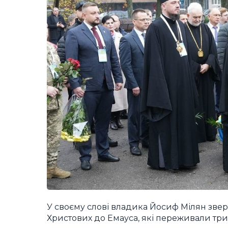
У своєму слові владика Йосиф Мілян звер
Христових до Емауса, які переживали трив