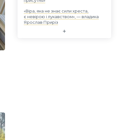
присутня»
«Віра, яка не знає сили хреста,
є невірою і лукавством», — владика
Ярослав Приріз