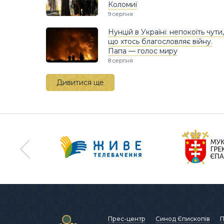
Коломиї
9 серпня
Нунцій в Україні: непокоїть чути,
що хтось благословляє війну.
Папа — голос миру
8 серпня
Дивитися ще
Прес-центр
Синод Єпископів
П