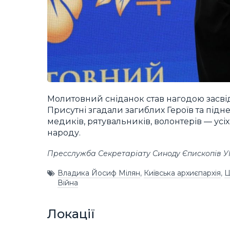
Молитовний сніданок став нагодою засвідч
Присутні згадали загиблих Героїв та підн
медиків, рятувальників, волонтерів — усіх
народу.
Пресслужба Секретаріату Синоду Єпископів 
Владика Йосиф Мілян
,
Київська архиєпархія
,
Ц
Війна
Локації