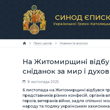
СИНОД ЄПИСК
Української Греко-Католиць
Прес-центр
Новини та анонси
На Житомирщині відбу
сніданок за мир і духо
8 листопада 2025
6 листопада на Житомирщині відбувся тр
представників різних конфесій, органів в
героїв, ветеранів війни, задля спільної 
народу та подяку українським захисникам