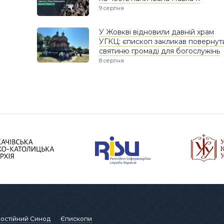
9 серпня
У Жовкві відновили давній храм
УГКЦ: єпископ закликав повернут
святиню громаді для богослужінь
8 серпня
остійний Синод
Єпископи