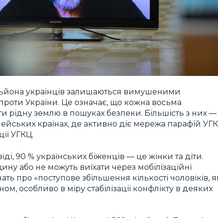
мільйона українців залишаються вимушеними
роти України. Це означає, що кожна восьма
 рідну землю в пошуках безпеки. Більшість з них —
ейських країнах, де активно діє мережа парафій УГК
ії УГКЦ.
ді, 90 % українських біженців — це жінки та діти.
ну або не можуть виїхати через мобілізаційні
ть про «поступове збільшення кількості чоловіків, я
ном, особливо в міру стабілізації конфлікту в деяких