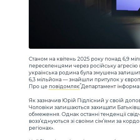
Станом на квітень 2025 року понад 6,9 
переселенцями через російську агресію п
українська родина була змушена залишити
6,3 мільйона — знайшли притулок у європ
Про це
повідомляє
Департамент інформац
Як зазначив Юрій Підлісний у своїй допові
Чоловіки залишаються захищати Батьківщи
обмеження. Однак останні тенденції свідча
возз’єднуються зі своїми сім’ями за кордо
регіонах».