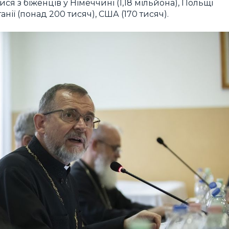
я з біженців у Німеччині (1,18 мільйона), Польщі
танії (понад 200 тисяч), США (170 тисяч).