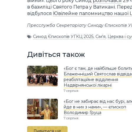
війни». Цього року Синод
розпочався
29 
в базиліці Святого Петра у Ватикані. Перед
відбулося
Ювілейне паломництво нашої 
Пресслужба Секретаріату Синоду Єпископів 
Синод Єпископів УГКЦ 2025
,
Сім'я
,
Церква і су
Дивіться також
«Бог є там, де найбільше болить
Блаженніший Святослав відвіда
реабілітаційне відділення
Надвірнянської лікарні
7 серпня
«Бог не забирає від нас бурі, ал
йде в них з нами», — єпископ
Володимир Груца
7 серпня
Дивитися ще