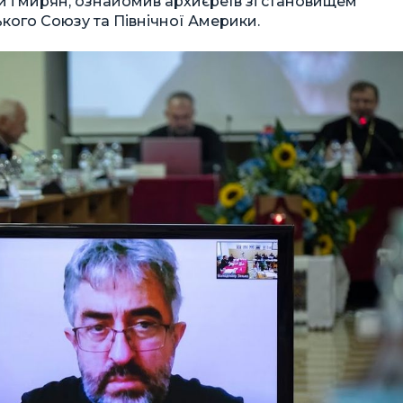
и і мирян, ознайомив архиєреїв зі становищем
ького Союзу та Північної Америки.