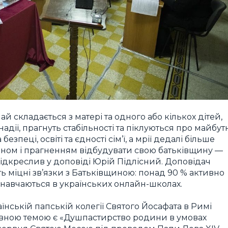
ай складається з матері та одного або кількох дітей,
адії, прагнуть стабільності та піклуються про майбут
безпеці, освіті та єдності сім’ї, а мрії дедалі більше
оном і прагненням відбудувати свою батьківщину —
підкреслив у доповіді Юрій Підлісний. Доповідач
ь міцні зв’язки з Батьківщиною: понад 90 % активно
о навчаються в українських онлайн-школах.
їнській папській колегії Святого Йосафата в Римі
вною темою є «Душпастирство родини в умовах