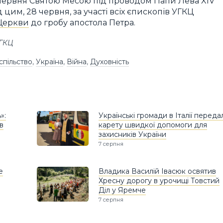
червня Святою Месою під проводом Папи Лева XIV
 цим, 28 червня, за участі всіх єпископів УГКЦ
Церкви
до гробу апостола Петра.
УГКЦ
спільство
,
Україна
,
Війна
,
Духовність
»:
Українські громади в Італії переда
в
карету швидкої допомоги для
захисників України
7 серпня
е
Владика Василій Івасюк освятив
Хресну дорогу в урочищі Товстий
Діл у Яремче
7 серпня