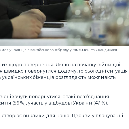
для українців візантійського обряду у Німеччині та Скандинавії
них щодо повернення. Якщо на початку війни дві
я швидко повернутися додому, то сьогодні ситуація
ь українських біженців розглядають можливість
рні хочуть повернутися, є такі: возз’єднання
тя (56 %), участь у відбудові України (47 %).
 створює виклики для нашої Церкви у плануванні