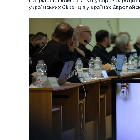
Патріаршої комісії УГКЦ у справах родин
українських біженців у країнах Європейс