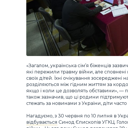
«Загалом, українська сім’я біженців зазвич
які пережили травму війни, але сповнені н
своїх дітей. Їхні очікування зосереджені на 
розділяються між гідним життям за корд
якщо і коли це дозволять обставини», — 
також зазначив, що ці родини підтримуют
стежать за новинами з України, діти част
Нагадуємо, з 30 червня по 10 липня в Укра
відбувається
Синод Єпископів УГКЦ. Голо