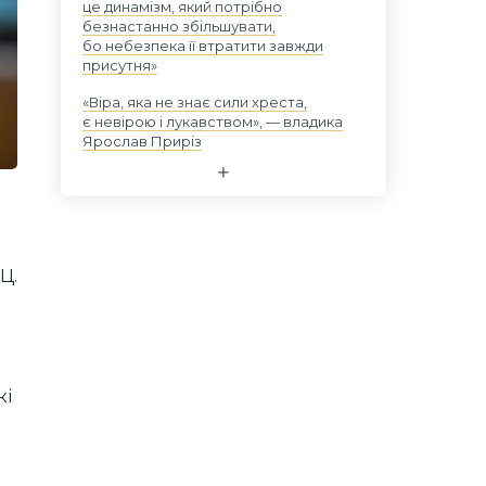
це динамізм, який потрібно
безнастанно збільшувати,
бо небезпека її втратити завжди
присутня»
«Віра, яка не знає сили хреста,
є невірою і лукавством», — владика
Ярослав Приріз
Ц.
кі