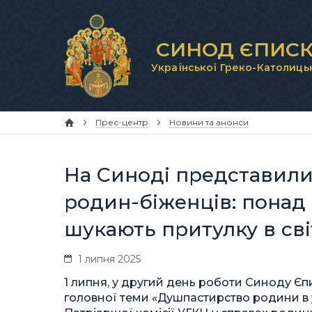
СИНОД ЄПИСК
Української Греко-Католиць
Прес-центр
Новини та анонси
На Синоді представили
родин-біженців: понад 
шукають притулку в сві
1 липня 2025
1 липня, у другий день роботи Синоду Єп
головної теми «Душпастирство родини в у