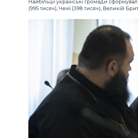
Найбільші українські громади сформувалис
(995 тисяч), Чехії (398 тисяч), Великій Бри