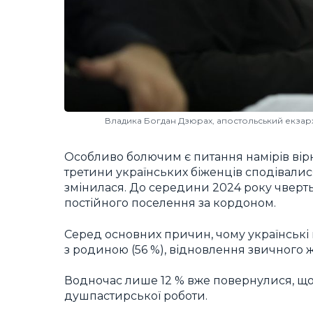
Владика Богдан Дзюрах, апостольський екзарх 
Особливо болючим є питання намірів вір
третини українських біженців сподівалис
змінилася. До середини 2024 року чверт
постійного поселення за кордоном.
Серед основних причин, чому українські ві
з родиною (56 %), відновлення звичного жит
Водночас лише 12 % вже повернулися, що
душпастирської роботи.