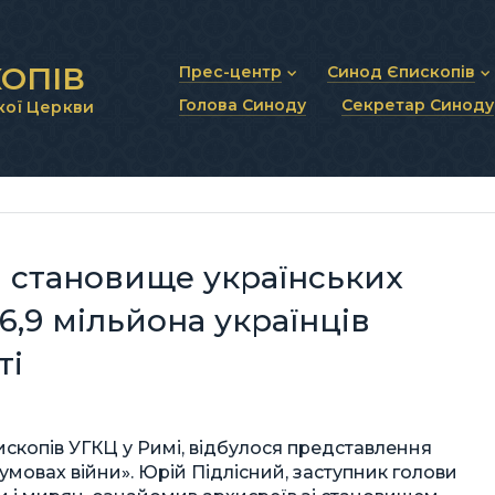
ОПІВ
Прес-центр
Синод Єпископів
Голова Синоду
Секретар Синоду
кої Церкви
Новини та анонси
Статут Синоду Єписко
Інтерв’ю та коментарі
Регламент Синоду Єп
Проповіді та промови
Положення про Голов
Молитовне прикликанн
Синодальні органи
Секретаріат Синоду
Контактна інформація
 становище українських
6,9 мільйона українців
ті
ископів УГКЦ у Римі, відбулося представлення
мовах війни». Юрій Підлісний, заступник голови