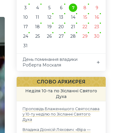
3
4
5
6
7
8
9
10
11
12
13
14
15
16
17
18
19
20
21
22
23
24
25
26
27
28
29
30
31
День поминання владики
Роберта Москаля
СЛОВО АРХИЄРЕЯ
Неділя 10-та по Зісланні Святого
Духа
Проповідь Блаженнішого Святослава
у 10-ту неділю по Зісланні Святого
Духа
Владика Діонісій Ляхович: «Віра —