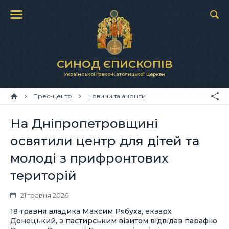
СИНОД ЄПИСКОПІВ
Української Греко-Католицької Церкви
Прес-центр
Новини та анонси
На Дніпропетровщині
освятили центр для дітей та
молоді з прифронтових
територій
21 травня 2026
18 травня владика Максим Рябуха, екзарх
Донецький, з пастирським візитом відвідав парафію