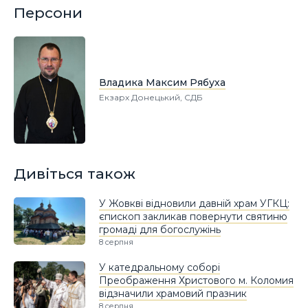
Персони
Владика Максим Рябуха
Екзарх Донецький, СДБ
Дивіться також
У Жовкві відновили давній храм УГКЦ:
єпископ закликав повернути святиню
громаді для богослужінь
8 серпня
У катедральному соборі
Преображення Христового м. Коломия
відзначили храмовий празник
8 серпня