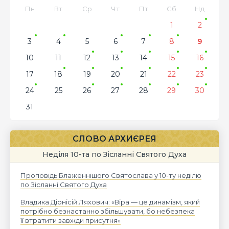
Пн
Вт
Ср
Чт
Пт
Сб
Нд
1
2
3
4
5
6
7
8
9
10
11
12
13
14
15
16
17
18
19
20
21
22
23
24
25
26
27
28
29
30
31
СЛОВО АРХИЄРЕЯ
Неділя 10-та по Зісланні Святого Духа
Проповідь Блаженнішого Святослава у 10-ту неділю
по Зісланні Святого Духа
Владика Діонісій Ляхович: «Віра — це динамізм, який
потрібно безнастанно збільшувати, бо небезпека
її втратити завжди присутня»