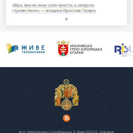
«Віра, яка не знає сили хреста, є невірою
і лукавством», — владика Ярослав Приріз
вул. Микільсько-Слобідська, 5
, Київ 02002, Україна