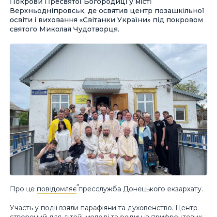
Покрови Пресвятої Богородиці у місті
Верхньодніпровськ, де освятив центр позашкільної
освіти і виховання «Світанки України» під покровом
святого Миколая Чудотворця.
Про це
повідомляє
пресслужба Донецького екзархату.
Участь у події взяли парафіяни та духовенство. Центр
створений для дітей, молоді та родин із прифронтових