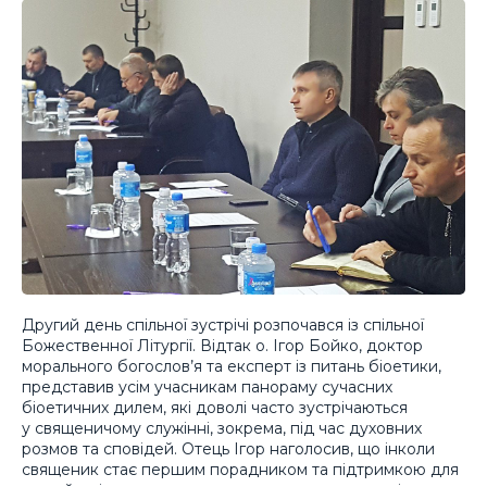
Другий день спільної зустрічі розпочався із спільної
Божественної Літургії. Відтак о. Ігор Бойко, доктор
морального богослов’я та експерт із питань біоетики,
представив усім учасникам панораму сучасних
біоетичних дилем, які доволі часто зустрічаються
у священичому служінні, зокрема, під час духовних
розмов та сповідей. Отець Ігор наголосив, що інколи
священик стає першим порадником та підтримкою для