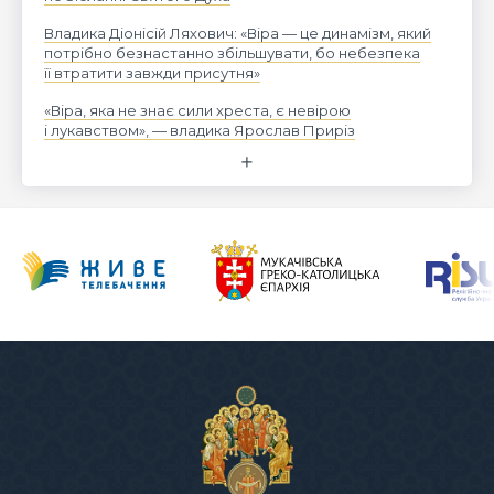
Владика Діонісій Ляхович: «Віра — це динамізм, який
потрібно безнастанно збільшувати, бо небезпека
її втратити завжди присутня»
«Віра, яка не знає сили хреста, є невірою
і лукавством», — владика Ярослав Приріз