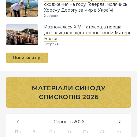
сходження на гору Говерла, молячись
Хресну Дорогу за мир в Україні
2 серпня
Розпочалася XIV Патріарша проща
до Галицької чудотворної ікони Матері
Божої
1 серпня
Дивитися ще
МАТЕРІАЛИ СИНОДУ
ЄПИСКОПІВ 2026
Серпень
2026
Пн
Вт
Ср
Чт
Пт
Сб
Нд