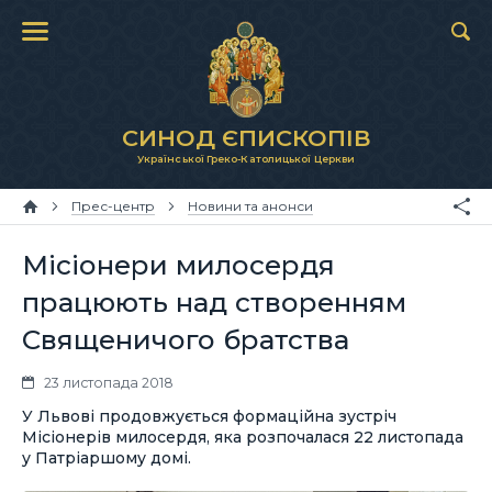
СИНОД ЄПИСКОПІВ
Української Греко-Католицької Церкви
Прес-центр
Новини та анонси
Місіонери милосердя
працюють над створенням
Священичого братства
23 листопада 2018
У Львові продовжується формаційна зустріч
Місіонерів милосердя, яка розпочалася 22 листопада
у Патріаршому домі.