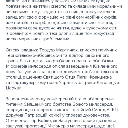
людей, які опинилися у важких життєвих ситуаціях,
пов’язаних із життям і смертю та складними моральними
викликами. Тому, недостатньо священнослужителеві
залишати свою формацію на рівні семінарійних курсів,
але постійно потрібно вдосконалювати свої знання,
розвивати своє духовне життя, адже у сучасному світі
із розвитком новітніх технологій лише помножується
число моральних проблематик.
Опісля, владика Теодор Мартинюк, єпископ-помічник
Тернопільсько-Зборівський та доктор канонічного
права, більш детально роз’яснив права та обов’язки
Місіонерів милосердя опісля завершення Ювілейного
року, базуючись на новітніх документах Апостольської
столиці, рішеннях Святішого Отця Папи Франциска
та Партикулярному праві Української Греко-Католицької
Церкви.
Завершенням ряду конференцій стало обговорення
питання Священичого братства Божого милосердя,
координацію створення якого Постійний Синод УГКЦ
доручив Патріаршій комісії у справах духовенства.
Отець д-р. Ігор Бойко, як Заступник Голови цієї комісії,
заслухав пропозиції Місіонерів милосердя щодо ідеї,