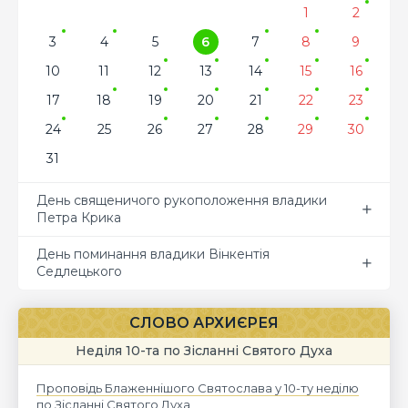
1
2
3
4
5
6
7
8
9
10
11
12
13
14
15
16
17
18
19
20
21
22
23
24
25
26
27
28
29
30
31
День священичого рукоположення владики
Петра Крика
День поминання владики Вінкентія
Седлецького
СЛОВО АРХИЄРЕЯ
Неділя 10-та по Зісланні Святого Духа
Проповідь Блаженнішого Святослава у 10-ту неділю
по Зісланні Святого Духа