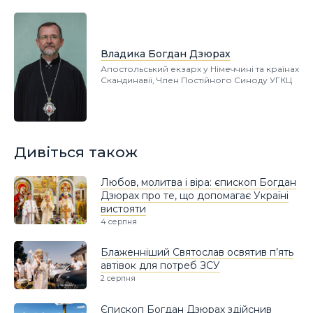
Владика Богдан Дзюрах
Апостольський екзарх у Німеччині та країнах
Скандинавії, Член Постійного Синоду УГКЦ
Дивіться також
Любов, молитва і віра: єпископ Богдан
Дзюрах про те, що допомагає Україні
вистояти
4 серпня
Блаженніший Святослав освятив п’ять
автівок для потреб ЗСУ
2 серпня
Єпископ Богдан Дзюрах здійснив