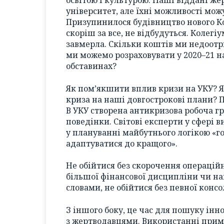
освітою і культурою. Наші віддані ж
університет, але їхні можливості мож
Призупинилося будівництво нового Ко
скоріш за все, не відбудуться. Колег
завмерла. Скільки коштів ми недоотр
ми можемо розраховувати у 2020–21 н
обставинах?
Як пом’якшити вплив кризи на УКУ? Я
криза на наші довгострокові плани? П
В УКУ створена антикризова робоча гр
поведінки. Світові експерти у сфері 
у плануванні майбутнього логікою «го
адаптуватися до кращого».
Не обійтися без скорочення операційн
більшої фінансової дисципліни чи на
словами, не обійтися без певної консо
З іншого боку, це час для пошуку інн
з жертводавцями. Використанні примі