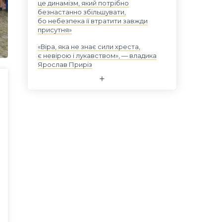
це динамізм, який потрібно
безнастанно збільшувати,
бо небезпека її втратити завжди
присутня»
«Віра, яка не знає сили хреста,
є невірою і лукавством», — владика
Ярослав Приріз