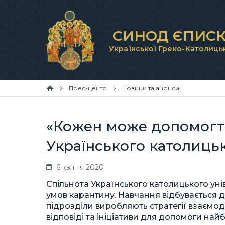
СИНОД ЄПИСК
Української Греко-Католиць
Прес-центр
Новини та анонси
«Кожен може допомогти
Українського католиць
6 квітня 2020
Спільнота Українського католицького ун
умов карантину. Навчання відбувається д
підрозділи виробляють стратегії взаємоді
відповіді та ініціативи для допомоги на