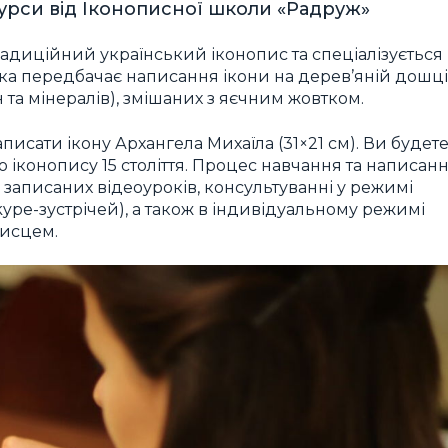
курси від Іконописної школи «Радруж»
адиційний український іконопис та спеціалізується
яка передбачає написання ікони на дерев’яній дошці
 та мінералів), змішаних з яєчним жовтком.
исати ікону Архангела Михаїла (31×21 см). Ви будет
 іконопису 15 століття. Процес навчання та написан
ь записаних відеоуроків, консультуванні у режимі
ype-зустрічей), а також в індивідуальному режимі
писцем.