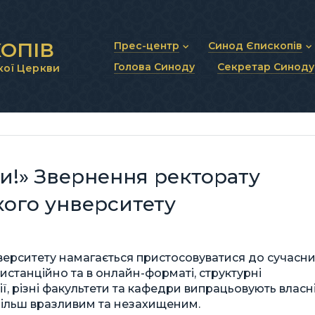
ОПІВ
Прес-центр
Синод Єпископів
Голова Синоду
Секретар Синоду
кої Церкви
Новини та анонси
Статут Синоду Єписко
Інтерв’ю та коментарі
Регламент Синоду Єп
Проповіді та промови
Положення про Голов
Молитовне прикликанн
Синодальні органи
Секретаріат Синоду
Контактна інформація
!» Звернення ректорату
кого унверситету
іверситету намагається пристосовуватися до сучасн
истанційно та в онлайн-форматі, структурні
ї, різні факультети та кафедри випрацьовують власн
йбільш вразливим та незахищеним.