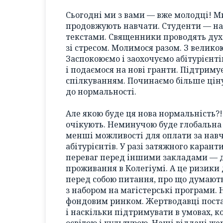
Сьогодні ми з вами — вже молодці! М
продовжують навчати. Студенти — на
текстами. Священники проводять дух
зі стресом. Молимося разом. З велик
Заспокоюємо і заохочуємо абітурієнт
і подаємося на нові гранти. Підтриму
спілкуванням. Починаємо більше ціну
до нормальності.
Але якою буде ця нова нормальність?!
очікують. Неминучою буде глобальна 
менші можливості для оплати за навч
абітурієнтів. У разі затяжного кара
переваг перед іншими закладами — до
проживання в Колегіумі. А це ризики
перед собою питання, про що думають
з набором на магістерські програми. 
фондовим ринком. Жертводавці поста
і наскільки підтримувати в умовах, к