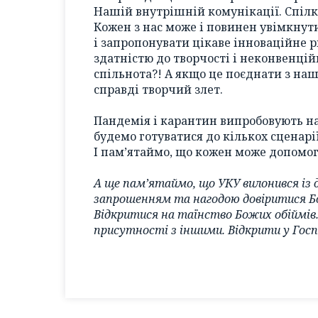
Нашій внутрішній комунікації. Спілк
Кожен з нас може і повинен увімкнути
і запропонувати цікаве інноваційне 
здатністю до творчості і неконвенці
спільнота?! А якщо це поєднати з на
справді творчий злет.
Пандемія і карантин випробовують нас
будемо готуватися до кількох сценарі
І пам’ятаймо, що кожен може допомог
А ще пам’ятаймо, що УКУ вилонився із 
запрошенням та нагодою довіритися Бо
Відкритися на таїнство Божих обіймів
присутності з іншими. Відкрити у Госп