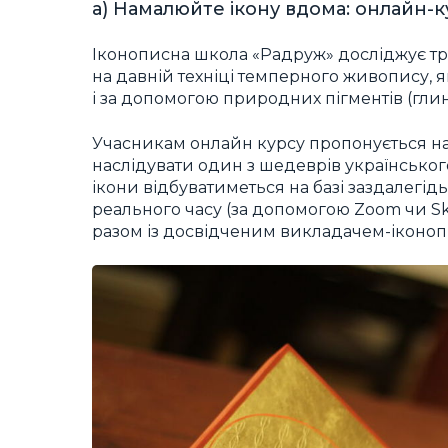
а) Намалюйте ікону вдома: онлайн-
Іконописна школа «Радруж» досліджує тр
на давній техніці темперного живопису, 
і за допомогою природних пігментів (глин
Учасникам онлайн курсу пропонується нап
наслідувати один з шедеврів українського
ікони відбуватиметься на базі заздалегід
реального часу (за допомогою Zoom чи Sk
разом із досвідченим викладачем-іконо