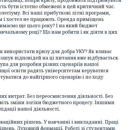
ертводавці, попри кризу, продовжать підтримувати
уть бути істотно обмежені в цей критичний час.
легіуму. Всі наші прибуткові літні програми,
іум і хостел не працюють. Оренда приміщень
имаємо ще цього року? І на який бюджет
авчальному році? Що нам робити і як діяти в цих
к використати кризу для добра УКУ? Як вливає
ошук відповідей на ці питання вже відбувається.
упа для розробки різних сценаріїв нашої
вищої освіти радять університетам керуватися
туватися до найгіршого сценарію і по ходу
их витрат. Без переосмислення діяльності. Без
віть зміни логіки бюджетного процесу. Іншими
лідації нашої діяльності.
оваційних рішень. У навчанні і викладанні. Праці
щень. Духовній формації. Роботі зі студентами.