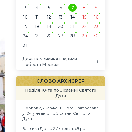
3
4
5
6
7
8
9
10
11
12
13
14
15
16
17
18
19
20
21
22
23
24
25
26
27
28
29
30
31
День поминання владики
Роберта Москаля
СЛОВО АРХИЄРЕЯ
Неділя 10-та по Зісланні Святого
Духа
Проповідь Блаженнішого Святослава
у 10-ту неділю по Зісланні Святого
Духа
Владика Діонісій Ляхович: «Віра —