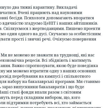
инуло два тижні карантину. Викладачі
вчатися. Вчені працюють над науковими
овні бесіди. Психологи допомагають впоратися
ою вдячністю згадуємо ЦеНІТ і наших айтішників.
ів. Спілкуємося з жертводавцями. Пишемо проекти
ємо один одного на дусі. Скучаємо за особистісним
вати прості і звичні речі. Очікуємо повернення
 Ми не можемо не зважати на труднощі, які нас
економічна рецесія. Всі збідніють і матимуть
ання. Важко спрогнозувати, якою буде поведінка
нтину ми можемо втратити одну з наших основних
свід перебування на кампусі і спільнотного
 для набору на бакалаврські програми. Ми ставимо
 зараз випускники бакалавратів і що буде
Наші сталі фонди впали разом з світовим
нуть перед складним вибором, що, кого
оли підтримки потребують всі, хто займається