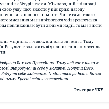
уванні з абітурієнтами. Міжнародній співпраці.
 свою уяву, щоб знайти у цій кризі нагоду
рішення для нашої спільноти. Чи не саме такою
йного мислення має вирізнятися університетська
шим покликанням бути людьми надії, то має вийти
 на міцність. Готових відповідей немає. Тому
їв. Результат залежить від наших спільних зусиль!
ти!
довіри до Божого Провидіння. Тому цей час є також
гові. Випробувати себе у молитві. Почути Його.
. Відчути себе любленим. Поділитися радістю Божої
одньому Хресті світло воскресіння!
Ректорат УКУ