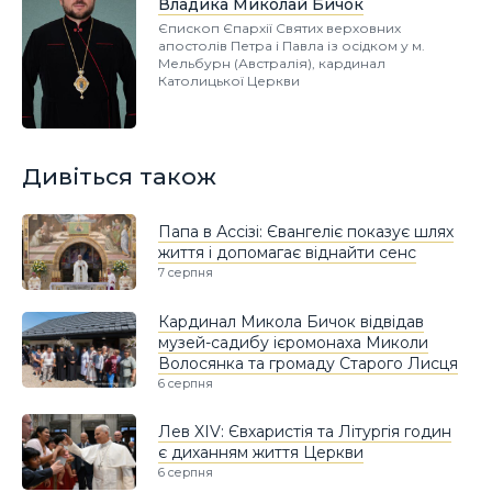
Владика Миколай Бичок
Єпископ Єпархії Святих верховних
апостолів Петра і Павла із осідком у м.
Мельбурн (Австралія), кардинал
Католицької Церкви
Дивіться також
Папа в Ассізі: Євангеліє показує шлях
життя і допомагає віднайти сенс
7 серпня
Кардинал Микола Бичок відвідав
музей-садибу ієромонаха Миколи
Волосянка та громаду Старого Лисця
6 серпня
Лев XIV: Євхаристія та Літургія годин
є диханням життя Церкви
6 серпня