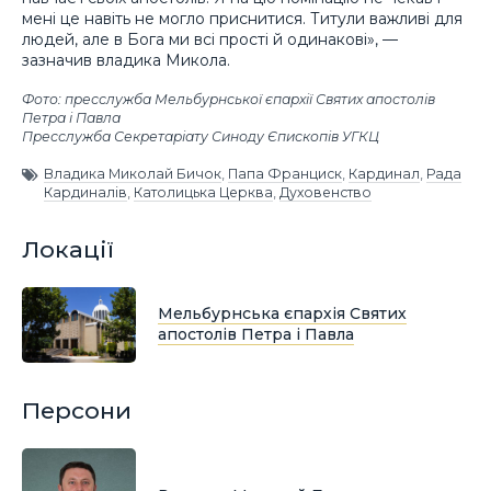
мені це навіть не могло приснитися. Титули важливі для
людей, але в Бога ми всі прості й одинакові», —
зазначив владика Микола.
Фото: пресслужба Мельбурнської єпархії Святих апостолів
Петра і Павла
Пресслужба Секретаріату Синоду Єпископів УГКЦ
Владика Миколай Бичок
,
Папа Франциск
,
Кардинал
,
Рада
Кардиналів
,
Католицька Церква
,
Духовенство
Локації
Мельбурнська єпархія Святих
апостолів Петра і Павла
Персони