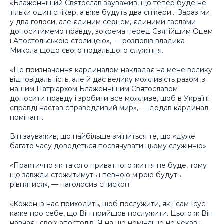
«Блаженніший Святослав зауважив, що тепер буде не
тільки один спікер, а вже будуть два спікери… Зараз ми
у два голоси, але єдиним серцем, єдиними гаслами
доноситимемо правду, зокрема перед Святійшим Оцем
і Апостольською столицею», — розповів владика
Микола щодо свого подальшого служіння.
«Це призначення кардиналом накладає на мене велику
відповідальність, але й дає велику можливість разом із
нашим Патріархом Блаженнішим Святославом
доносити правду і зробити все можливе, щоб в Україні
справді настав справедливий мир», — додав кардинал-
номінант.
Він зауважив, що найбільше зміниться те, що «дуже
багато часу доведеться посвячувати цьому служінню».
«Практично як такого приватного життя не буде, тому
що завжди стежитимуть і певною мірою будуть
рівнятися», — наголосив єпископ.
«Кожен із нас приходить, щоб послужити, як і сам Ісус
каже про себе, що Він прийшов послужити. Цього ж Він
навчає і своїх апостолів. Я на цю номінацію не чекав і