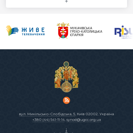
вул. Микільсько-Слобідська, 5
, Київ 02002, Україна
+380 (44) 541-11-14
,
synod@ugcc.org.ua