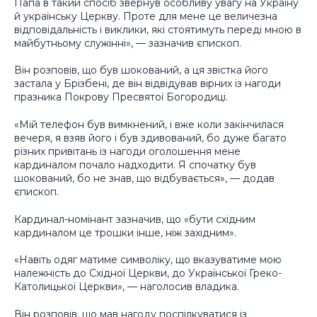
Папа в такий спосіб звернув особливу увагу на Україну
й українську Церкву. Проте для мене це величезна
відповідальність і виклики, які стоятимуть переді мною в
майбутньому служінні», — зазначив єпископ.
Він розповів, що був шокований, а ця звістка його
застала у Брізбені, де він відвідував вірних із нагоди
празника Покрову Пресвятої Богородиці.
«Мій телефон був вимкнений, і вже коли закінчилася
вечеря, я взяв його і був здивований, бо дуже багато
різних привітань із нагоди оголошення мене
кардиналом почало надходити. Я спочатку був
шокований, бо не знав, що відбувається», — додав
єпископ.
Кардинал-номінант зазначив, що «бути східним
кардиналом це трошки інше, ніж західним».
«Навіть одяг матиме символіку, що вказуватиме мою
належність до Східної Церкви, до Української Греко-
Католицької Церкви», — наголосив владика.
Він розповів, що мав нагоду поспілкуватися із