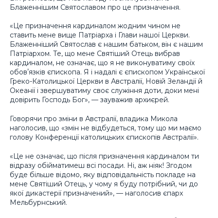
Блаженнішим Святославом про це призначення.
«Це призначення кардиналом жодним чином не
ставить мене вище Патріарха і Глави нашої Церкви.
Блаженніший Святослав є нашим батьком, він є нашим
Патріархом. Те, що мене Святіший Отець вибрав
кардиналом, не означає, що я не виконуватиму своїх
обовʼязків єпископа. Я і надалі є єпископом Української
Греко-Католицької Церкви в Австралії, Новій Зеландії й
Океанії і звершуватиму своє служіння доти, доки мені
довірить Господь Бог», — зауважив архиєрей.
Говорячи про зміни в Австралії, владика Микола
наголосив, що «змін не відбудеться, тому що ми маємо
голову Конференції католицьких єпископів Австралії».
«Це не означає, що після призначення кардиналом ти
відразу обійматимеш всі посади. Ні, аж ніяк! Згодом
буде більше відомо, яку відповідальність покладе на
мене Святіший Отець, у чому я буду потрібний, чи до
якої дикастерії призначений», — наголосив єпарх
Мельбурнський.