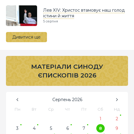
Лев XIV: Христос втамовує наш голод
істини й життя
5 серпня
Дивитися ще
МАТЕРІАЛИ СИНОДУ
ЄПИСКОПІВ 2026
Серпень
2026
Пн
Вт
Ср
Чт
Пт
Сб
Нд
1
2
3
4
5
6
7
8
9