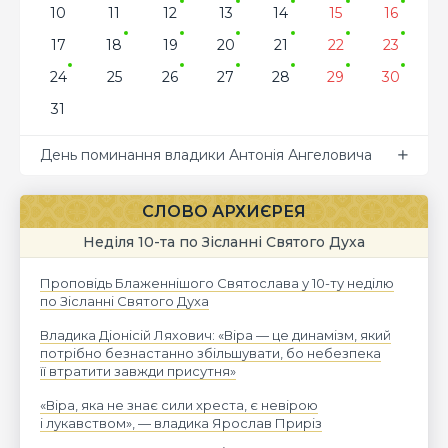
10
11
12
13
14
15
16
17
18
19
20
21
22
23
24
25
26
27
28
29
30
31
День поминання владики Антонія Ангеловича
СЛОВО АРХИЄРЕЯ
Неділя 10-та по Зісланні Святого Духа
Проповідь Блаженнішого Святослава у 10-ту неділю
по Зісланні Святого Духа
Владика Діонісій Ляхович: «Віра — це динамізм, який
потрібно безнастанно збільшувати, бо небезпека
її втратити завжди присутня»
«Віра, яка не знає сили хреста, є невірою
і лукавством», — владика Ярослав Приріз