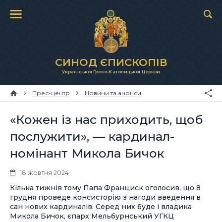
СИНОД ЄПИСКОПІВ
Української Греко-Католицької Церкви
Прес-центр
Новини та анонси
«Кожен із нас приходить, щоб
послужити», — кардинал-
номінант Микола Бичок
18 жовтня 2024
Кілька тижнів тому Папа Франциск оголосив, що 8
грудня проведе консисторію з нагоди введення в
сан нових кардиналів. Серед них буде і владика
Микола Бичок, єпарх Мельбурнський УГКЦ