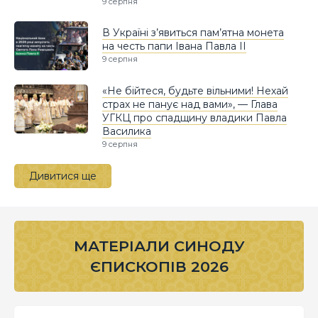
9 серпня
В Україні з’явиться пам’ятна монета
на честь папи Івана Павла II
9 серпня
«Не бійтеся, будьте вільними! Нехай
страх не панує над вами», — Глава
УГКЦ про спадщину владики Павла
Василика
9 серпня
Дивитися ще
МАТЕРІАЛИ СИНОДУ
ЄПИСКОПІВ 2026