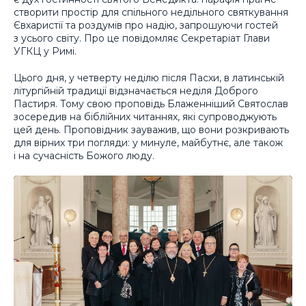
створити простір для спільного недільного святкування
Євхаристії та роздумів про надію, запрошуючи гостей
з усього світу. Про це повідомляє Секретаріат Глави
УГКЦ у Римі.
Цього дня, у четверту неділю після Пасхи, в латинській
літургійній традиції відзначається неділя Доброго
Пастиря. Тому свою проповідь Блаженніший Святослав
зосередив на біблійних читаннях, які супроводжують
цей день. Проповідник зауважив, що вони розкривають
для вірних три погляди: у минуле, майбутнє, але також
і на сучасність Божого люду.