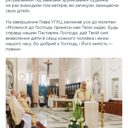
рятувальники під завалами зруйнованих будинків
не раз знаходили тіла матерів, які загинули, захищаючи
своїх дітей».
На завершення Глава УГКЦ закликав усіх до молитви:
«Молімося до Господа: принеси нам Твою надію. Будь
справді нашим Пастирем. Господи, дай Твоїй силі
визволення діяти в серці кожного чоловіка і жінки
нашого часу, бо добрий є Господь, і Його милість —
повіки».