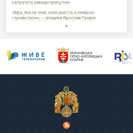
її втратити завжди присутня»
«Віра, яка не знає сили хреста, є невірою
і лукавством», — владика Ярослав Приріз