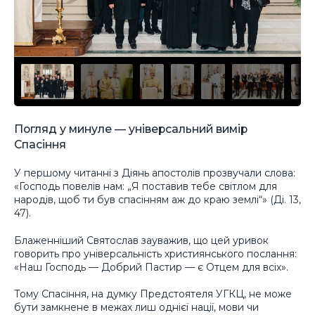
Погляд у минуле — універсальний вимір
Спасіння
У першому читанні з Діянь апостолів прозвучали слова:
«Господь повелів нам: „Я поставив тебе світлом для
народів, щоб ти був спасінням аж до краю землі“» (Ді. 13,
47).
Блаженніший Святослав зауважив, що цей уривок
говорить про універсальність християнського послання:
«Наш Господь — Добрий Пастир — є Отцем для всіх».
Тому Спасіння, на думку Предстоятеля УГКЦ, не може
бути замкнене в межах лиш однієї нації, мови чи