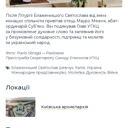
Після Літургії Блаженнішого Святослава від імені
монашої спільноти привітав отець Мауро Меаччі, абат-
ординарій Суб’яко. Він подякував Главі УГКЦ
за промовлене духовне слово та запевнив його
у безумовній солідарності, підтримці та молитві
за український народ.
Фото: Paolo Sbraga — Paoloesse
Пресслужба Секретаріату Синоду Єпископів УГКЦ
Блаженніший Святослав Шевчук
,
Італія
,
Україна
,
Міжнародне представництво
,
Молитва
,
Духовність
,
Війна
Локації
Київська архиєпархія