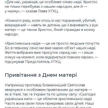
«Для нас, українців, це особливе слово надії. Христос
не тільки перебуває з нашим народом, але й —
у ньому», — сказав Глава УГКЦ.
«Кожного разу, коли хтось із нас поранений, убитий,
викрадений — навіть як дитина, що її виривають з рук
матері — це також Христос, Який страждає в моєму
народі».
«Християнська надія — це не просто людське почуття.
Бо в певному сенсі ми вже маємо об’єкт нашої надії.
Життя вибраних вже присутнє серед нас — і лише
очікує на момент, коли відкриється повною мірою», —
підсумував Предстоятель УГКЦ.
Привітання з Днем матері
Наприкінці проповіді Блаженніший Святослав
звернувся з особливим привітанням до матерів —
як в Італії, так і в Україні та по цілому світу: «Сьогодні
українська мати — це обличчя християнської надії.
Часто вона своїм тілом прикриває своїх дітей. Наші