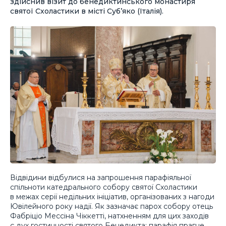
здійснив візит до бенедиктинського монастиря
святої Схоластики в місті Суб’яко (Італія).
Відвідини відбулися на запрошення парафіяльної
спільноти катедрального собору святої Схоластики
в межах серії недільних ініціатив, організованих з нагоди
Ювілейного року надії. Як зазначає парох собору отець
Фабріціо Мессіна Чіккетті, натхненням для цих заходів
є дух гостинності святого Бенедикта: парафія прагне