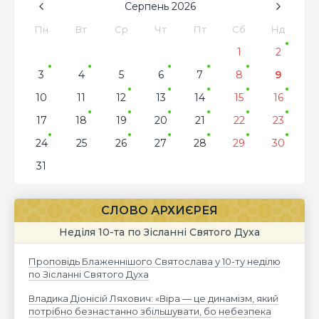
Серпень
2026
Пн
Вт
Ср
Чт
Пт
Сб
Нд
1
2
3
4
5
6
7
8
9
10
11
12
13
14
15
16
17
18
19
20
21
22
23
24
25
26
27
28
29
30
31
СЛОВО АРХИЄРЕЯ
Неділя 10-та по Зісланні Святого Духа
Проповідь Блаженнішого Святослава у 10-ту неділю
по Зісланні Святого Духа
Владика Діонісій Ляхович: «Віра — це динамізм, який
потрібно безнастанно збільшувати, бо небезпека