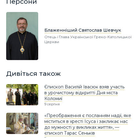
Персони
Блаженніший Святослав Шевчук
Отець і Глава Української Греко-Католицької
Церкви
Дивіться також
Єпископ Василій Івасюк взяв участь
в урочистому відкритті Дня міста
Коломиї
9 серпня
«Преображення є посланням надії, яке
міститься в хресті Ісуса і закликає нас
до мужності у викликах життя», —
єпископ Тарас Сеньків