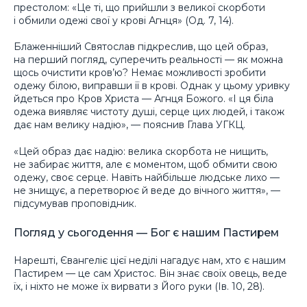
престолом: «Це ті, що прийшли з великої скорботи
і обмили одежі свої у крові Агнця» (Од. 7, 14).
Блаженніший Святослав підкреслив, що цей образ,
на перший погляд, суперечить реальності — як можна
щось очистити кров’ю? Немає можливості зробити
одежу білою, виправши її в крові. Однак у цьому уривку
йдеться про Кров Христа — Агнця Божого. «І ця біла
одежа виявляє чистоту душі, серце цих людей, і також
дає нам велику надію», — пояснив Глава УГКЦ.
«Цей образ дає надію: велика скорбота не нищить,
не забирає життя, але є моментом, щоб обмити свою
одежу, своє серце. Навіть найбільше людське лихо —
не знищує, а перетворює й веде до вічного життя», —
підсумував проповідник.
Погляд у сьогодення — Бог є нашим Пастирем
Нарешті, Євангеліє цієї неділі нагадує нам, хто є нашим
Пастирем — це сам Христос. Він знає своїх овець, веде
їх, і ніхто не може їх вирвати з Його руки (Ів. 10, 28).