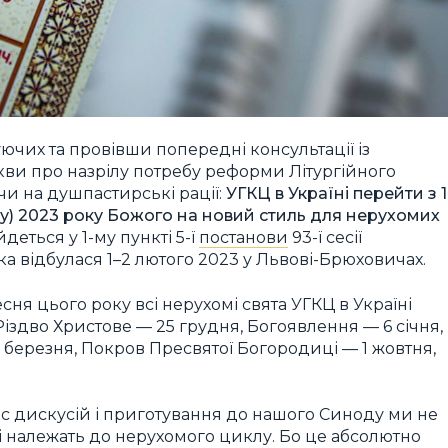
ючих та провівши попередні консультації із
ви про назрілу потребу реформи Літургійного
чи на душпастирські рації:
УГКЦ в Україні перейти з 1
ту) 2023 року Божого на новий стиль для нерухомих
йдеться у 1-му пункті 5-ї
постанови
93-ї сесії
а відбулася 1–2 лютого 2023 у Львові-Брюховичах.
сня цього року всі нерухомі свята УГКЦ в Україні
іздво Христове — 25 грудня, Богоявлення — 6 січня,
березня, Покров Пресвятої Богородиці — 1 жовтня,
 час дискусій і приготування до нашого Синоду ми не
які належать до нерухомого циклу. Бо це абсолютно