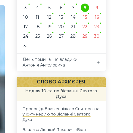
3
4
5
6
7
8
9
10
11
12
13
14
15
16
17
18
19
20
21
22
23
24
25
26
27
28
29
30
31
День поминання владики
Антонія Ангеловича
СЛОВО АРХИЄРЕЯ
Неділя 10-та по Зісланні Святого
Духа
Проповідь Блаженнішого Святослава
у 10-ту неділю по Зісланні Святого
Духа
Владика Діонісій Ляхович: «Віра —