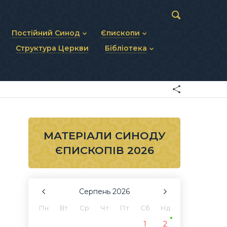
Постійний Синод
Єпископи
Структура Церкви
Бібліотека
пів
Статут Постійного Синоду
Діючі єпископи
ископів
Персональний склад
Єпископи-ємерити
Документи
ну тему
Минулі склади
Усопші єпископи
Фоторепортажі
я Св. Духа
Відеоматеріали
Матеріали Синодів
Партикулярне право УГКЦ
МАТЕРІАЛИ СИНОДУ
ЄПИСКОПІВ 2026
Серпень
2026
Пн
Вт
Ср
Чт
Пт
Сб
Нд
1
2