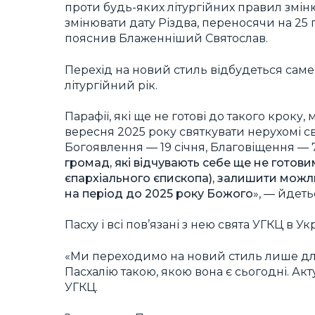
проти будь-яких літургійних правил змін
змінювати дату Різдва, переносячи на 25 г
пояснив Блаженніший Святослав.
Перехід на новий стиль відбудеться саме
літургійний рік.
Парафії, які ще не готові до такого кроку
вересня 2025 року святкувати нерухомі св
Богоявлення — 19 січня, Благовіщення — 7 
громад, які відчувають себе ще не готов
єпархіального єпископа), залишити можл
на період до 2025 року Божого
», — йдеть
Пасху і всі пов’язані з нею свята УГКЦ в У
«Ми переходимо на новий стиль лише дл
Пасхалію такою, якою вона є сьогодні. Акт
УГКЦ.