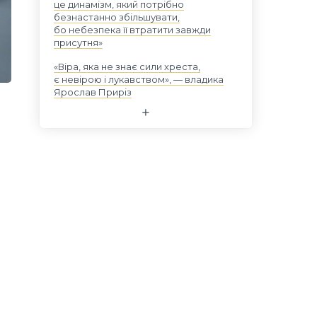
це динамізм, який потрібно
безнастанно збільшувати,
бо небезпека її втратити завжди
присутня»
«Віра, яка не знає сили хреста,
є невірою і лукавством», — владика
Ярослав Приріз