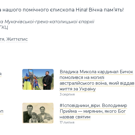
а нашого помічного єпископа Ніла! Вічна пам’ять!
 Мукачівської-греко-католицької єпархії
УГКЦ
тя
,
Життєпис
Владика Микола кардинал Бичок
я
помолився на могилі
австралійського воїна, який віддав
життя за Україну
3 серпня
#Ісповідники_віри. Володимир
оп
Прийма — мирянин, якого Бог
назвав святим
17 липня