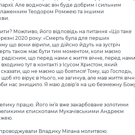
пархії. Але водночас він буде добрим і сильним
із блаженним Теодором Ромжею та іншими
кви.
ішити? Можливо, його відповідь на питання «Що таке
березні 2020 року: «Смерть була для перших
у що вони вірили, що дійсно йдуть на зустріч
ерть також має бути тим моментом, коли маємо
є радісним, що перед нами є життя вічне, перед нам
 входимо тут в контакті з Ісусом Христом, який
и сказати, що не маємо що боятися! Тому, що Господь,
щоб хто вірує в Нього, не загинув, але мав життя вічн
би нас знищило. Я маю довір’я на цю безмежну Бож
велику працю. Його ім’я вже закарбоване золотими
м з великими єпископами Мукачівськими Андреєм
мжею.
упроводжували Владику Мілана молитвою.