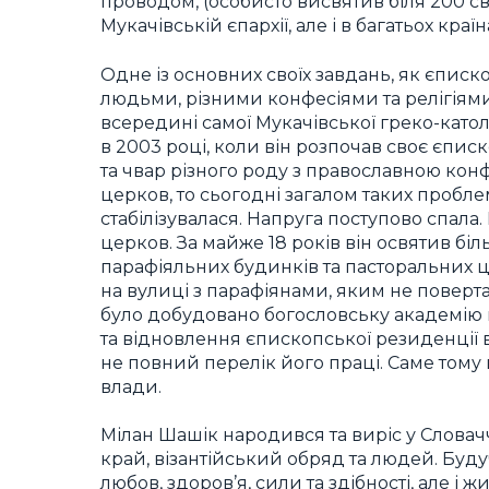
проводом, (особисто висвятив біля 200 св
Мукачівській єпархії, але і в багатьох кра
Одне із основних своїх завдань, як єписк
людьми, різними конфесіями та релігіям
всередині самої Мукачівської греко-катол
в 2003 році, коли він розпочав своє єпис
та чвар різного роду з православною кон
церков, то сьогодні загалом таких пробл
стабілізувалася. Напруга поступово спала
церков. За майже 18 років він освятив біл
парафіяльних будинків та пасторальних ц
на вулиці з парафіянами, яким не поверт
було добудовано богословську академію в
та відновлення єпископської резиденції в
не повний перелік його праці. Саме тому в
влади.
Мілан Шашік народився та виріс у Словач
край, візантійський обряд та людей. Буд
любов, здоров’я, сили та здібності, але і 