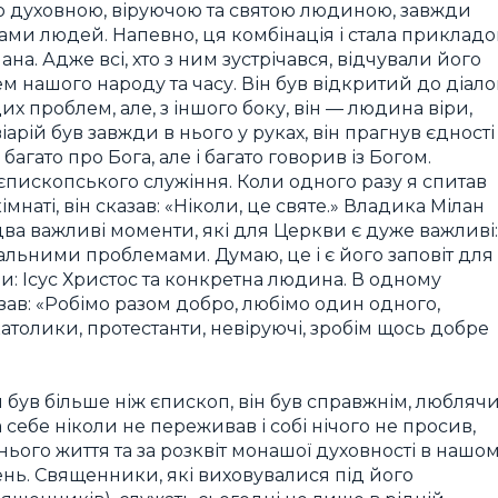
ко духовною, віруючою та святою людиною, завжди
и людей. Напевно, ця комбінація і стала приклад
а. Адже всі, хто з ним зустрічався, відчували його
ем нашого народу та часу. Він був відкритий до діало
 проблем, але, з іншого боку, він — людина віри,
іарій був завжди в нього у руках, він прагнув єдності
агато про Бога, але і багато говорив із Богом.
єпископського служіння. Коли одного разу я спитав
кімнаті, він сказав: «Ніколи, це святе.» Владика Мілан
два важливі моменти, які для Церкви є дуже важливі:
ціальними проблемами. Думаю, це і є його заповіт для
ви: Ісус Христос та конкретна людина. В одному
казав: «Робімо разом добро, любімо один одного,
атолики, протестанти, невіруючі, зробім щось добре
н був більше ніж єпископ, він був справжнім, любляч
себе ніколи не переживав і собі нічого не просив,
їхнього життя та за розквіт монашої духовності в нашо
нь. Священники, які виховувалися під його