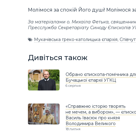
Молімося за спокій Його душі! Молімося з
За матеріалами о. Михаїла Фетька, священника
Пресслужба Секретаріату Синоду Єпископів 
Мукачівська греко-католицька єпархія
,
Співчут
Дивіться також
Обрано єпископа-помічника дл
Бучацької єпархії УГКЦ
6 серпня
«Справжню історію творять
не мечем, а вибором», — єписк
Василь Івасюк про князя
Володимира Великого
18 липня