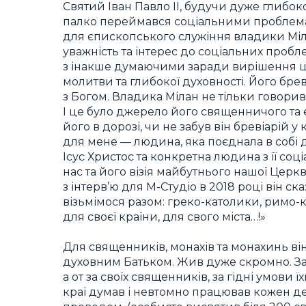
Святий Іван Павло II, будучи дуже глибо
палко переймався соціальними проблемам
для єпископського служіння владики Мілан
уважність та інтерес до соціальних пробл
з інакше думаючими заради вирішення цих
молитви та глибокої духовності. Його брев
з Богом. Владика Мілан не тільки говорив б
І це було джерело його священничого та 
його в дорозі, чи не забув він бревіарій у 
для мене — людина, яка поєднала в собі 
Ісус Христос та конкретна людина з її со
нас та його візія майбутнього нашої Церк
з інтерв’ю для М-Студіо в 2018 році він с
візьмімося разом: греко-католики, римо-к
для своєї країни, для свого міста…!»
Для священників, монахів та монахинь ві
духовним Батьком. Жив дуже скромно. За 
а от за своїх священників, за гідні умови 
краї думав і невтомно працював кожен де