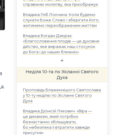
справжню молитву, яка преображує
Владика Гліб Лончина: Коли будемо
слухати Боже Слово і зберігати його,
житимемо переображеним життям
Владика Богдан Дзюрах:
«Благословення плодів — це духовне
дійство, яке виражає наш стосунок
до Бога і до наших ближніх»
Неділя 10-та по Зісланні Святого
в
Духа
а.
Проповідь Блаженнішого Святослава
ї
у 10-ту неділю по Зісланні Святого
Духа
Владика Діонісій Ляхович: «Віра —
це динамізм, який потрібно
безнастанно збільшувати,
бо небезпека її втратити завжди
присутня»