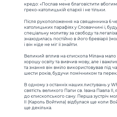
кредо: «Послав мене благовістити вбогим» (
греко-католицькій єпархії і не тільки.
Після рукоположення на священника 6 че
католицьких парафіях у Словаччині і, 
спеціальну молитву за свободу та легаліза
знаходилась постійно в його бревіарії (
і він ніде не міг її знайти.
Великий вплив на єпископа Мілана мало на
хорошу освіту та вивчив мову, але і важл
та знання він вміло використовував під ч
шести років, будучи помічником та пере
В одному з останніх наших листувань у 
святість великого Папи св. Івана Павла II
до єпископського сану. Перша зустріч мо
II (Кароль Войтила) відбулася ще коли Во
ще декілька.