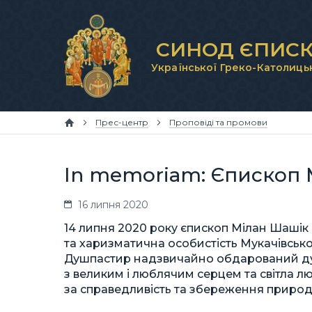
СИНОД ЄПИСК
Української Греко-Католиць
Прес-центр
Проповіді та промови
In memoriam: Єпископ М
16 липня 2020
14 липня 2020 року єпископ Мілан Шашік
та харизматична особистість Мукачівської гр
Душпастир надзвичайно обдарований духо
з великим і люблячим серцем та світла 
за справедливість та збереження природи