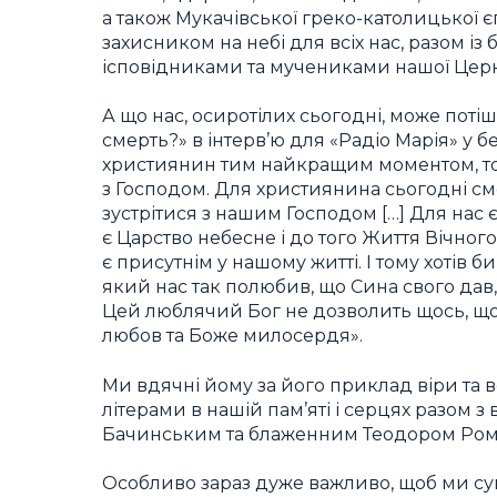
а також Мукачівської греко-католицької є
захисником на небі для всіх нас, разом 
ісповідниками та мучениками нашої Цер
А що нас, осиротілих сьогодні, може пот
смерть?» в інтерв’ю для «Радіо Марія» у 
християнин тим найкращим моментом, том
з Господом. Для християнина сьогодні см
зустрітися з нашим Господом […] Для нас 
є Царство небесне і до того Життя Вічного
є присутнім у нашому житті. І тому хотів б
який нас так полюбив, що Сина свого дав, 
Цей люблячий Бог не дозволить щось, що
любов та Боже милосердя».
Ми вдячні йому за його приклад віри та 
літерами в нашій пам’яті і серцях разо
Бачинським та блаженним Теодором Ро
Особливо зараз дуже важливо, щоб ми с