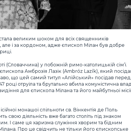
 стала великим шоком для всіх священників
и, але і за кордоном, адже єпископ Мілан був добре
риці.
ті (Словаччина) у побожній римо-католицькій сім’ї.
пископа Амброзія Лазік (Ambróz Lazík), який посіда
каво, що цей самий титул «Апійський» посідав перед
7 році отруїла та брутально вбила комуністична влад
идіння для єпископа Мілана та його майбутньої місі
ісійної монашої спільноти св. Вінкентія де Поль
ть свою діяльність вже багато століть під знаком
м. І саме ця харизма служіння хворим та бідним
ілана. Про це свідчить не тільки його єпископське