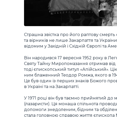
Страшна звістка про його раптову смерть
та вірників не лише Закарпаття та Україн
відомим у Західній і Східній Європі та Аме
Він народився 17 вересня 1952 року в Лего
Святу Тайну Миропомазання отримав від є
тоді єпископський титул «Апійський». Ці
ним блаженний Теодор Ромжа, якого в 194
Це був один із перших знаків Божого пров
в Україні та на Закарпатті.
У 1971 році він був таємно прийнятий до м
(лазаристи). Ця монаша спільнота проводи
допомоги знедоленим, бідним та обділени
стала головною справою життя єпископа М