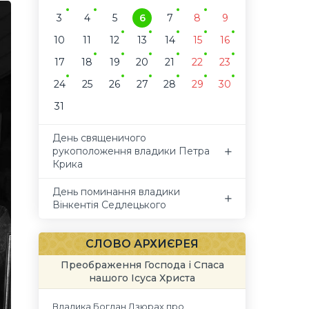
3
4
5
6
7
8
9
10
11
12
13
14
15
16
17
18
19
20
21
22
23
24
25
26
27
28
29
30
31
День священичого
рукоположення владики Петра
Крика
День поминання владики
Вінкентія Седлецького
СЛОВО АРХИЄРЕЯ
Преображення Господа і Спаса
нашого Ісуса Христа
Владика Богдан Дзюрах про