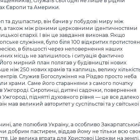
ященників), служать сьогодні не лише в рідній
їнах Європи та Америки.
оп та душпастир, він бачив у побудові миру між
и, а також між різними церковними ідентичностями
ицької єпархії. І він це завдання виконав. Якщо
копське служіння, було біля 100 відкритих протистоя
фесією, в більшості через неповернення наших
емних місць не залишилось і ситуація фактично
. Його мирний план полягав у будівництві нових
ьше ніж 250 нових храмів та каплиць, велику кількіст
ентрів. Служив Богослужіння на Різдво просто неба
али храми. Саме його стараннями з самого початку
 Ужгороді. Сиротинці, дитячі садочки, повернення
 Ужгороді, піднятті духовного рівня — це все далеко
ін мав великий авторитет у суспільстві та у світської
чині, але полюбив Україну, а особливо Закарпатськи
учи добрим пастирем, віддав йому не тільки всю сво
життя. Це велика втрата для Христової Церкви на землі,