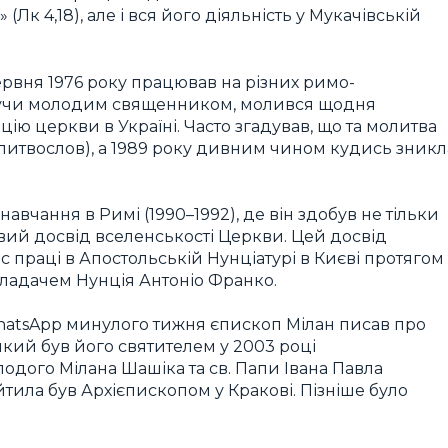
Лк 4,18), але і вся його діяльність у Мукачівській
рвня 1976 року працював на різних римо-
будучи молодим священником, молився щодня
цію церкви в Україні. Часто згадував, що та молитва
молитвослов), а 1989 року дивним чином кудись зникл
вчання в Римі (1990–1992), де він здобув не тільки
ивий досвід вселенськості Церкви. Цей досвід
ас праці в Апостольській Нунціатурі в Києві протягом
кладачем Нунція Антоніо Франко.
WhatsApp минулого тижня єпископ Мілан писав про
, який був його святителем у 2003 році
лодого Мілана Шашіка та св. Папи Івана Павла
йтила був Архієпископом у Кракові. Пізніше було