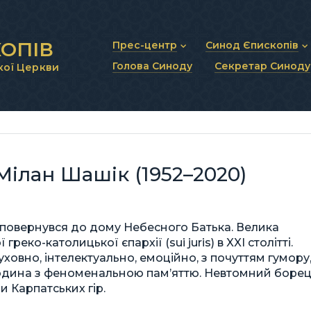
ОПІВ
Прес-центр
Синод Єпископів
Голова Синоду
Секретар Синоду
кої Церкви
Новини та анонси
Статут Синоду Єписко
Інтерв’ю та коментарі
Регламент Синоду Єп
Проповіді та промови
Положення про Голов
Молитовне прикликанн
Синодальні органи
Секретаріат Синоду
Контактна інформація
ілан Шашік (1952–2020)
 повернувся до дому Небесного Батька. Велика
еко-католицької єпархії (sui juris) в XXI столітті.
вно, інтелектуально, емоційно, з почуттям гумору
людина з феноменальною пам’яттю. Невтомний боре
 Карпатських гір.