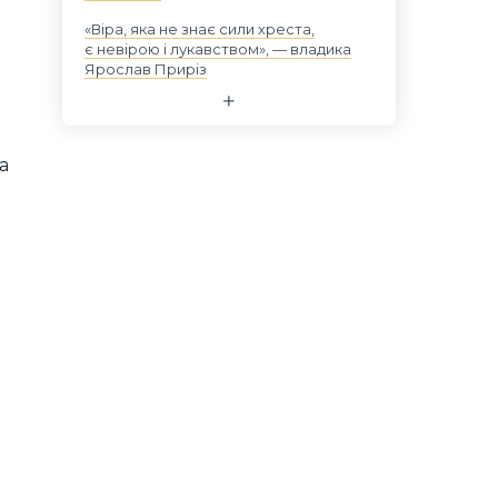
«Віра, яка не знає сили хреста,
є невірою і лукавством», — владика
Ярослав Приріз
а