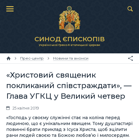
СИНОД ЄПИСКОПІВ
Української Греко-Католицької Церкви
Прес-центр
Новини та анонси
«Христовий священик
покликаний співстраждати», —
Глава УГКЦ у Великий четвер
25 квітня 2019
«Господь у своєму служінні стає на коліна перед
людиною, що є унікальним явищем. Тому душпастирі
повинні брати приклад з Ісуса Христа, щоб зцілити
рани людей своєю та Божою любов’ю і милосердям.