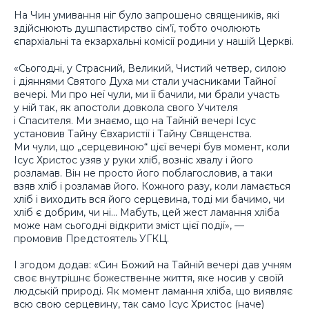
На Чин умивання ніг було запрошено священиків, які
здійснюють душпастирство сім’ї, тобто очолюють
єпархіальні та екзархальні комісії родини у нашій Церкві.
«Сьогодні, у Страсний, Великий, Чистий четвер, силою
і діяннями Святого Духа ми стали учасниками Тайної
вечері. Ми про неї чули, ми її бачили, ми брали участь
у ній так, як апостоли довкола свого Учителя
і Спасителя. Ми знаємо, що на Тайній вечері Ісус
установив Тайну Євхаристії і Тайну Священства.
Ми чули, що „серцевиною“ цієї вечері був момент, коли
Ісус Христос узяв у руки хліб, возніс хвалу і його
розламав. Він не просто його поблагословив, а таки
взяв хліб і розламав його. Кожного разу, коли ламається
хліб і виходить вся його серцевина, тоді ми бачимо, чи
хліб є добрим, чи ні… Мабуть, цей жест ламання хліба
може нам сьогодні відкрити зміст цієї події», —
промовив Предстоятель УГКЦ.
І згодом додав: «Син Божий на Тайній вечері дав учням
своє внутрішнє божественне життя, яке носив у своїй
людській природі. Як момент ламання хліба, що виявляє
всю свою серцевину, так само Ісус Христос (наче)