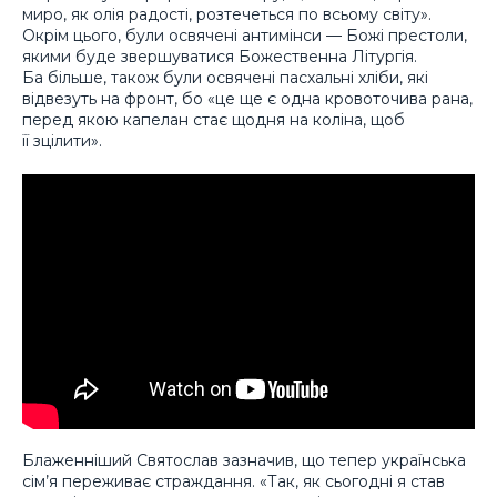
миро, як олія радості, розтечеться по всьому світу».
Окрім цього, були освячені антимінси — Божі престоли,
якими буде звершуватися Божественна Літургія.
Ба більше, також були освячені пасхальні хліби, які
відвезуть на фронт, бо «це ще є одна кровоточива рана,
перед якою капелан стає щодня на коліна, щоб
її зцілити».
Блаженніший Святослав зазначив, що тепер українська
сім’я переживає страждання. «Так, як сьогодні я став