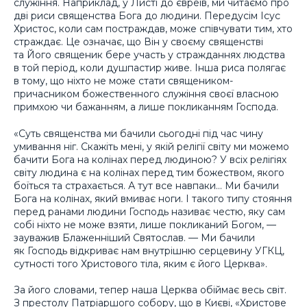
служіння. Наприклад, у Листі до євреїв, ми читаємо про
дві риси священства Бога до людини. Передусім Ісус
Христос, коли сам постраждав, може співчувати тим, хто
страждає. Це означає, що Він у своєму священстві
та Його священик бере участь у стражданнях людства
в той період, коли душпастир живе. Інша риса полягає
в тому, що ніхто не може стати священиком-
причасником божественного служіння своєї власною
примхою чи бажанням, а лише покликанням Господа.
«Суть священства ми бачили сьогодні під час чину
умивання ніг. Скажіть мені, у якій релігії світу ми можемо
бачити Бога на колінах перед людиною? У всіх релігіях
світу людина є на колінах перед тим божеством, якого
боїться та страхається. А тут все навпаки… Ми бачили
Бога на колінах, який вмиває ноги. І такого типу стояння
перед ранами людини Господь називає честю, яку сам
собі ніхто не може взяти, лише покликаний Богом, —
зауважив Блаженніший Святослав. — Ми бачили
як Господь відкриває нам внутрішню серцевину УГКЦ,
сутності того Христового тіла, яким є його Церква».
За його словами, тепер наша Церква обіймає весь світ.
З престолу Патріаршого собору, що в Києві, «Христове