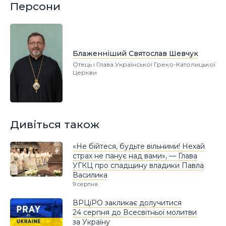
Персони
Блаженніший Святослав Шевчук
Отець і Глава Української Греко-Католицької
Церкви
Дивіться також
«Не бійтеся, будьте вільними! Нехай
страх не панує над вами», — Глава
УГКЦ про спадщину владики Павла
Василика
9 серпня
ВРЦіРО закликає долучитися
24 серпня до Всесвітньої молитви
за Україну