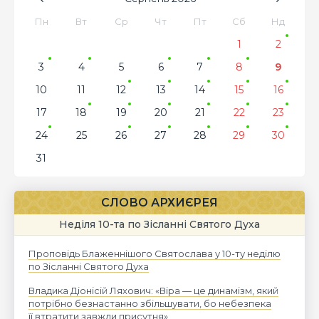
Пн
Вт
Ср
Чт
Пт
Сб
Нд
1
2
3
4
5
6
7
8
9
10
11
12
13
14
15
16
17
18
19
20
21
22
23
24
25
26
27
28
29
30
31
СЛОВО АРХИЄРЕЯ
Неділя 10-та по Зісланні Святого Духа
Проповідь Блаженнішого Святослава у 10-ту неділю
по Зісланні Святого Духа
Владика Діонісій Ляхович: «Віра — це динамізм, який
потрібно безнастанно збільшувати, бо небезпека
її втратити завжди присутня»