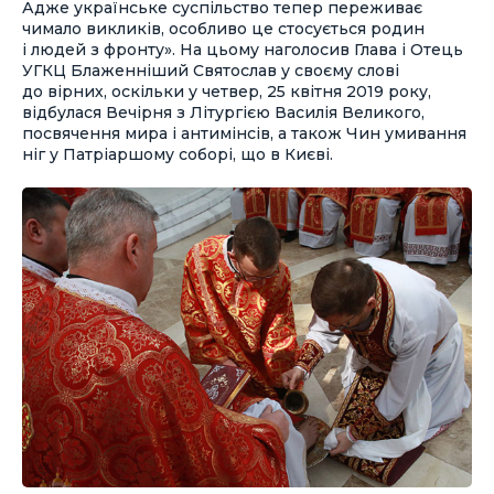
Адже українське суспільство тепер переживає
чимало викликів, особливо це стосується родин
і людей з фронту». На цьому наголосив Глава і Отець
УГКЦ Блаженніший Святослав у своєму слові
до вірних, оскільки у четвер, 25 квітня 2019 року,
відбулася Вечірня з Літургією Василія Великого,
посвячення мира і антимінсів, а також Чин умивання
ніг у Патріаршому соборі, що в Києві.