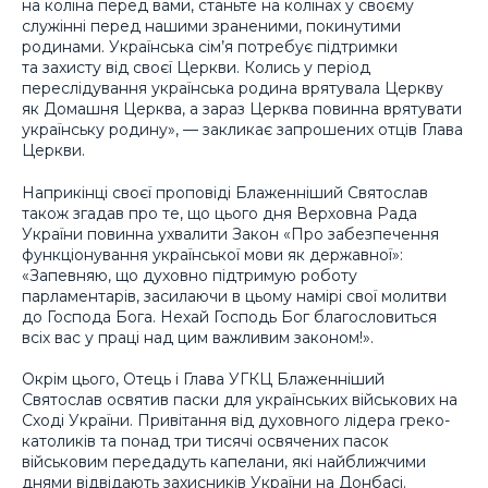
на коліна перед вами, станьте на колінах у своєму
служінні перед нашими зраненими, покинутими
родинами. Українська сім’я потребує підтримки
та захисту від своєї Церкви. Колись у період
переслідування українська родина врятувала Церкву
як Домашня Церква, а зараз Церква повинна врятувати
українську родину», — закликає запрошених отців Глава
Церкви.
Наприкінці своєї проповіді Блаженніший Святослав
також згадав про те, що цього дня Верховна Рада
України повинна ухвалити Закон «Про забезпечення
функціонування української мови як державної»:
«Запевняю, що духовно підтримую роботу
парламентарів, засилаючи в цьому намірі свої молитви
до Господа Бога. Нехай Господь Бог благословиться
всіх вас у праці над цим важливим законом!».
Окрім цього, Отець і Глава УГКЦ Блаженніший
Святослав освятив паски для українських військових на
Сході України. Привітання від духовного лідера греко-
католиків та понад три тисячі освячених пасок
військовим передадуть капелани, які найближчими
днями відвідають захисників України на Донбасі.