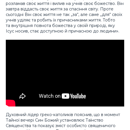
розламав своє життя і вилив на учнів своє божество. Він
завтра віддасть своє життя за спасіння світу. Проте
сьогодні Він своє життя не так „за“, але саме „для“ своїх
учнів уділяє та робить їх причасниками життя. Тобто
та внутрішня повнота божества у своїй природі, яку
Ісус носив, стає доступною й причасною до людини».
Духовний лідер греко-католиків пояснив, що в момент
Тайної вечері Син Божий установлює Таїнство
Священства та показує зміст особисто священичого