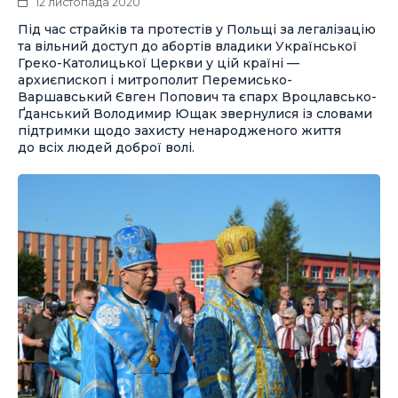
12 листопада 2020
Під час страйків та протестів у Польщі за легалізацію
та вільний доступ до абортів владики Української
Греко-Католицької Церкви у цій країні —
архиєпископ і митрополит Перемисько-
Варшавський Євген Попович та єпарх Вроцлавсько-
Ґданський Володимир Ющак звернулися із словами
підтримки щодо захисту ненародженого життя
до всіх людей доброї волі.