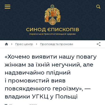
СИНОД ЄПИСКОПІВ
Української Греко-Католицької Церкви
Прес-центр
Проповіді та промови
«Хочемо виявити нашу повагу
жінкам за їхній негучний, але
надзвичайно плідний
і промовистий вияв
повсякденного героїзму», —
владики УГКЦ у Польщі