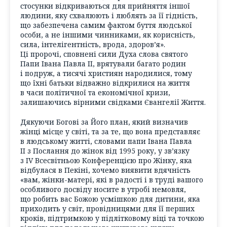
стосунки відкриваються для прийняття іншої
людини, яку схвалюють і люблять за її гідність,
що забезпечена самим фактом буття людської
особи, а не іншими чинниками, як корисність,
сила, інтелігентність, врода, здоров’я».
Ці пророчі, сповнені сили Духа слова святого
Папи Івана Павла ІI, врятували багато родин
і подруж, а тисячі християн народилися, тому
що їхні батьки відважно відкрилися на життя
в часи політичної та економічної кризи,
залишаючись вірними свідками Євангелії Життя.
Дякуючи Богові за Його план, який визначив
жінці місце у світі, та за те, що вона представляє
в людському житті, словами папи Івана Павла
II з Послання до жінок від 1995 року, у зв’язку
з IV Всесвітньою Конференцією про Жінку, яка
відбулася в Пекіні, хочемо виявити вдячність
«вам, жінки-матері, які в радості і в труді вашого
особливого досвіду носите в утробі немовля,
що робить вас Божою усмішкою для дитини, яка
приходить у світ, провідницями для її перших
кроків, підтримкою у підлітковому віці та точкою