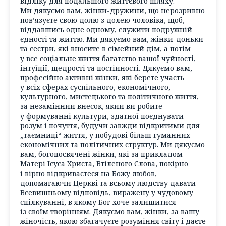
відліку для подальшого життєвого шляху.
Ми дякуємо вам, жінки-дружини, що нерозривно
пов’язуєте свою долю з долею чоловіка, щоб,
віддавшись одне одному, служити подружній
єдності та життю. Ми дякуємо вам, жінки-доньки
та сестри, які вносите в сімейний дім, а потім
у все соціальне життя багатство вашої чуйності,
інтуїції, щедрості та постійності. Дякуємо вам,
професійно активні жінки, які берете участь
у всіх сферах суспільного, економічного,
культурного, мистецького та політичного життя,
за незамінний внесок, який ви робите
у формуванні культури, здатної поєднувати
розум і почуття, будучи завжди відкритими для
„таємниці“ життя, у побудові більш гуманних
економічних та політичних структур. Ми дякуємо
вам, богопосвячені жінки, які за прикладом
Матері Ісуса Христа, Втіленого Слова, покірно
і вірно відкриваєтеся на Божу любов,
допомагаючи Церкві та всьому людству давати
Всевишньому відповідь, виражену у чудовому
спілкуванні, в якому Бог хоче залишитися
із своїм творінням. Дякуємо вам, жінки, за вашу
жіночість, якою збагачуєте розуміння світу і даєте