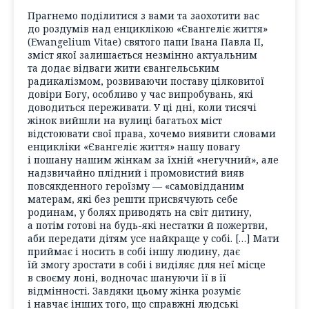
Прагнемо поділитися з вами та заохотити вас
до роздумів над енциклікою «Євангеліє життя»
(
Ewangelium Vitae
) святого папи Івана Павла ІI,
зміст якої залишається незмінно актуальним
та додає відваги жити євангельським
радикалізмом, розвиваючи поставу цілковитої
довіри Богу, особливо у час випробувань, які
доводиться переживати. У ці дні, коли тисячі
жінок вийшли на вулиці багатьох міст
відстоювати свої права, хочемо виявити словами
енцикліки «Євангеліє життя» нашу повагу
і пошану нашим жінкам за їхній «негучний», але
надзвичайно плідний і промовистий вияв
повсякденного героїзму — «самовідданим
матерам, які без решти присвячують себе
родинам, у болях приводять на світ дитину,
а потім готові на будь-які нестатки й пожертви,
аби передати дітям усе найкраще у собі. […] Мати
приймає і носить в собі іншу людину, дає
їй змогу зростати в собі і виділяє для неї місце
в своєму лоні, водночас шануючи її в її
відмінності. Завдяки цьому жінка розуміє
і навчає інших того, що справжні людські