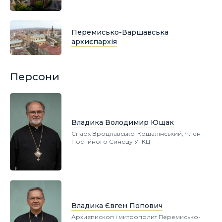
Перемисько-Варшавська
архиєпархія
Персони
Владика Володимир Ющак
Єпарх Вроцлавсько-Кошалінський, Член
Постійного Синоду УГКЦ
Владика Євген Попович
Архиєпископ і митрополит Перемисько-