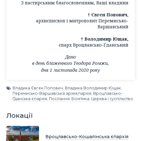
З пастирським благословенням, Ваші владики
† Євген Попович,
архиєпископ і митрополит Перемисько-
Варшавський
† Володимир Ющак,
єпарх Вроцлавсько-Ґданський
Дано
в день блаженного Теодора Ромжи,
дня 1 листопада 2020 року
Владика Євген Попович
,
Владика Володимир Ющак
,
Перемисько-Варшавська архиєпархія
,
Вроцлавсько-
Ґданська єпархія
,
Послання
,
Біоетика
,
Церква і суспільство
Локації
Вроцлавсько-Кошалінська єпархія