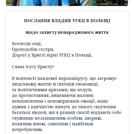
ПОСЛАННЯ ВЛАДИК УГКЦ В ПОЛЬЩІ
щодо захисту ненародженого життя
Всечесні отці,
Преподобні сестри,
Дорогі у Христі вірні УГКЦ в Польщі,
Слава Ісусу Христу!
В контексті пандемії коронавірусу, що загрожує
людському життю й світовій економіці,
та політичними кризами, що ведуть
до протистояння, виявляючи назовні
невдоволення і непомірковані емоції, наші
думки з вдячністю линуть до тихого свідчення
багатьох людей, які в різний спосіб віддають себе
служінню незахищеним особам, хворим,
похилим віком, самотнім і найбільш
потребуючим.