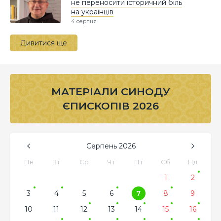
не переносити історичний біль
на українців
4 серпня
Дивитися ще
МАТЕРІАЛИ СИНОДУ
ЄПИСКОПІВ 2026
Серпень
2026
Пн
Вт
Ср
Чт
Пт
Сб
Нд
1
2
3
4
5
6
7
8
9
10
11
12
13
14
15
16