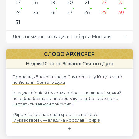
17
18
19
20
21
22
23
24
25
26
27
28
29
30
31
День поминання владики Роберта Москаля
СЛОВО АРХИЄРЕЯ
Неділя 10-та по Зісланні Святого Духа
Проповідь Блаженнішого Святослава у 10-ту неділю
по Зісланні Святого Духа
Владика Діонісій Ляхович: «Віра — це динамізм, який
потрібно безнастанно збільшувати, бо небезпека
її втратити завжди присутня»
«Віра, яка не знає сили хреста, є невірою
і лукавством», — владика Ярослав Приріз