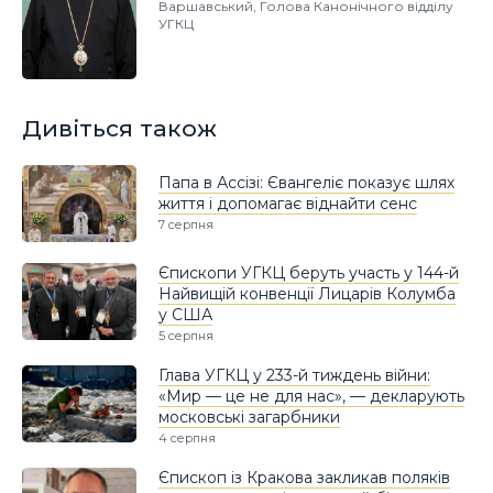
Варшавський, Голова Канонічного відділу
УГКЦ
Дивіться також
Папа в Ассізі: Євангеліє показує шлях
життя і допомагає віднайти сенс
7 серпня
Єпископи УГКЦ беруть участь у 144-й
Найвищій конвенції Лицарів Колумба
у США
5 серпня
Глава УГКЦ у 233-й тиждень війни:
«Мир — це не для нас», — декларують
московські загарбники
4 серпня
Єпископ із Кракова закликав поляків