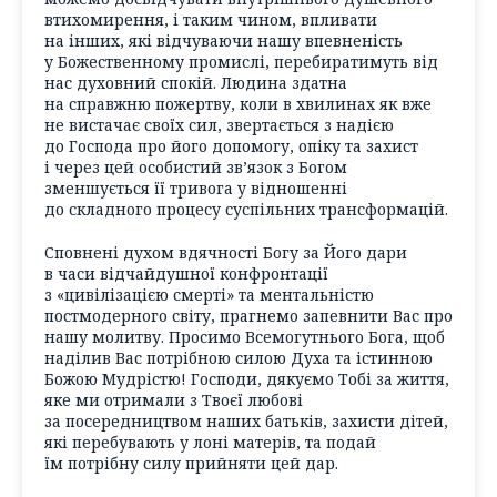
втихомирення, і таким чином, впливати
на інших, які відчуваючи нашу впевненість
у Божественному промислі, перебиратимуть від
нас духовний спокій. Людина здатна
на справжню пожертву, коли в хвилинах як вже
не вистачає своїх сил, звертається з надією
до Господа про його допомогу, опіку та захист
і через цей особистий зв’язок з Богом
зменшується її тривога у відношенні
до складного процесу суспільних трансформацій.
Сповнені духом вдячності Богу за Його дари
в часи відчайдушної конфронтації
з «цивілізацією смерті» та ментальністю
постмодерного світу, прагнемо запевнити Вас про
нашу молитву. Просимо Всемогутнього Бога, щоб
наділив Вас потрібною силою Духа та істинною
Божою Мудрістю! Господи, дякуємо Тобі за життя,
яке ми отримали з Твоєї любові
за посередництвом наших батьків, захисти дітей,
які перебувають у лоні матерів, та подай
їм потрібну силу прийняти цей дар.