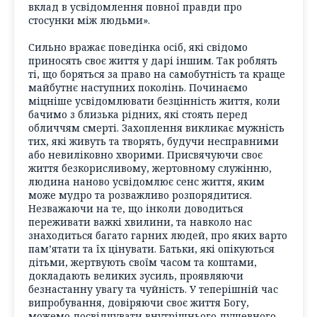
вклад в усвідомлення повної правди про
стосунки між людьми».
Сильно вражає поведінка осіб, які свідомо
приносять своє життя у дарі іншим. Так роблять
ті, що боряться за право на самобутність та краще
майбутнє наступних поколінь. Починаємо
міцніше усвідомлювати безцінність життя, коли
бачимо з близька рідних, які стоять перед
обличчям смерті. Захоплення викликає мужність
тих, які живуть та творять, будучи несправними
або невиліковно хворими. Присвячуючи своє
життя безкорисливому, жертовному служінню,
людина наново усвідомлює сенс життя, яким
може мудро та розважливо розпорядитися.
Незважаючи на те, що інколи доводиться
переживати важкі хвилини, та навколо нас
знаходиться багато гарних людей, про яких варто
пам’ятати та їх цінувати. Батьки, які опікуються
дітьми, жертвують своїм часом та коштами,
докладають великих зусиль, проявляючи
безнастанну увагу та чуйність. У теперішній час
випробування, довіряючи своє життя Богу,
можемо досвідчувати внутрішнього душевного