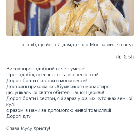
«І хліб, що його Я дам, це тіло Моє за життя світу»
(Ів. 6, 51)
Високопреподобний отче ігумене!
Преподобні, всесвітліші та всечесні отці!
Дорогі брати і сестри в монашестві!
Достойні прихожани Обухівського монастиря,
цієї унікальної святої обителі нашої Церкви!
Дорогі брати і сестри, які зараз у різних куточках земної
кулі
є разом із нами за допомогою живої трансляції
Дорогі діти!
Слава Ісусу Христу!