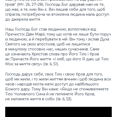
гріхів“ (Мт. 26, 27–28). Господь Бог дарував нам не те,
що має, а те, ким Він є. Він лишив себе для того, щоб
спрагла, потребуюча чи втомлена людина мала доступ
до джерела життя.
Наш Господь Бог став людиною, воплотився від
Пречистої Діви Марії, тому що хотів не лише бути поруч
із людиною, а й перебувати в ній. Він тому і зіслав Духа
Святого на своїх апостолів, щоб не лишитися
в минулому стосовно нас, наших сучасників. Саме
це означають Христові слова про Його Тіло і Кров
як Причастя Його життя: «І хліб, що його Я дам, це Тіло
Моє за життя світу» (Ів. 6, 51).
Господь дарує себе, своє Тіло і свою Кров для того,
щоб ми жили, і то жили життям вічним і щоб людина всіх
часів і народів могла мати доступ до найбільшого
Божого дару. Тому Він каже: «Якщо не споживатимете
Тіло Чоловічого Сина й не питимете Його Кров,
не матимете життя в собі» (Ів. 6, 53).