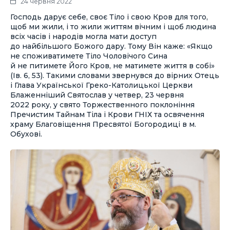
24 червня 2022
Господь дарує себе, своє Тіло і свою Кров для того,
щоб ми жили, і то жили життям вічним і щоб людина
всіх часів і народів могла мати доступ
до найбільшого Божого дару. Тому Він каже: «Якщо
не споживатимете Тіло Чоловічого Сина
й не питимете Його Кров, не матимете життя в собі»
(Ів. 6, 53). Такими словами звернувся до вірних Отець
і Глава Української Греко-Католицької Церкви
Блаженніший Святослав у четвер, 23 червня
2022 року, у свято Торжественного поклоніння
Пречистим Тайнам Тіла і Крови ГНІХ та освячення
храму Благовіщення Пресвятої Богородиці в м.
Обухові.