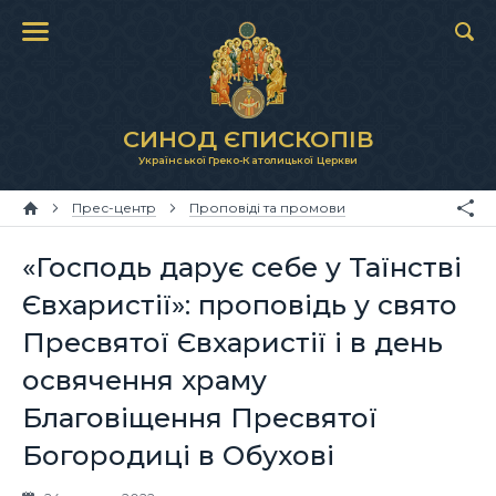
СИНОД ЄПИСКОПІВ
Української Греко-Католицької Церкви
Прес-центр
Проповіді та промови
«Господь дарує себе у Таїнстві
Євхаристії»: проповідь у свято
Пресвятої Євхаристії і в день
освячення храму
Благовіщення Пресвятої
Богородиці в Обухові