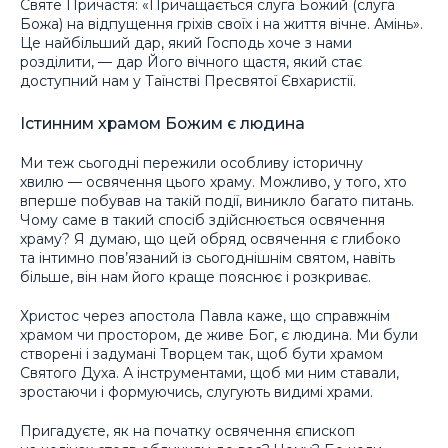
Святе Причастя: «Причащається слуга Божий (слуга
Божа) на відпущення гріхів своїх і на життя вічне. Амінь».
Це найбільший дар, який Господь хоче з нами
розділити, — дар Його вічного щастя, який стає
доступний нам у Таїнстві Пресвятої Євхаристії.
Істинним храмом Божим є людина
Ми теж сьогодні пережили особливу історичну
хвилю — освячення цього храму. Можливо, у того, хто
вперше побував на такій події, виникло багато питань.
Чому саме в такий спосіб здійснюється освячення
храму? Я думаю, що цей обряд освячення є глибоко
та інтимно пов’язаний із сьогоднішнім святом, навіть
більше, він нам його краще пояснює і розкриває.
Христос через апостола Павла каже, що справжнім
храмом чи простором, де живе Бог, є людина. Ми були
створені і задумані Творцем так, щоб бути храмом
Святого Духа. А інструментами, щоб ми ним ставали,
зростаючи і формуючись, слугують видимі храми.
Пригадуєте, як на початку освячення єпископ