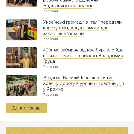
реабілітаційне відділення
Надвірнянської лікарні
7 серпня
Українські громади в Італії передали
карету швидкої допомоги для
захисників України
7 серпня
«Бог не забирає від нас бурі, але йде
в них з нами», — єпископ Володимир
Груца
7 серпня
Владика Василій Івасюк освятив
Хресну дорогу в урочищі Товстий Діл
у Яремче
7 серпня
Дивитися ще