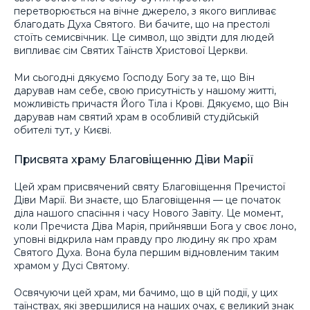
перетворюється на вічне джерело, з якого випливає
благодать Духа Святого. Ви бачите, що на престолі
стоїть семисвічник. Це символ, що звідти для людей
випливає сім Святих Таїнств Христової Церкви.
Ми сьогодні дякуємо Господу Богу за те, що Він
дарував нам себе, свою присутність у нашому житті,
можливість причастя Його Тіла і Крові. Дякуємо, що Він
дарував нам святий храм в особливій студійській
обителі тут, у Києві.
Присвята храму Благовіщенню Діви Марії
Цей храм присвячений святу Благовіщення Пречистої
Діви Марії. Ви знаєте, що Благовіщення — це початок
діла нашого спасіння і часу Нового Завіту. Це момент,
коли Пречиста Діва Марія, прийнявши Бога у своє лоно,
уповні відкрила нам правду про людину як про храм
Святого Духа. Вона була першим відновленим таким
храмом у Дусі Святому.
Освячуючи цей храм, ми бачимо, що в цій події, у цих
таїнствах, які звершилися на наших очах, є великий знак