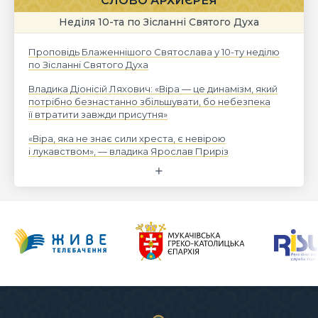
СЛОВО АРХИЄРЕЯ
Неділя 10-та по Зісланні Святого Духа
Проповідь Блаженнішого Святослава у 10-ту неділю
по Зісланні Святого Духа
Владика Діонісій Ляхович: «Віра — це динамізм, який
потрібно безнастанно збільшувати, бо небезпека
її втратити завжди присутня»
«Віра, яка не знає сили хреста, є невірою
і лукавством», — владика Ярослав Приріз