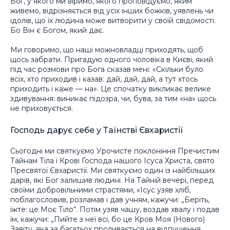
Бог, у якого ми віримо, якого проповідуємо, яким
живемо, відрізняється від усіх інших божків, уявлень чи
ідолів, що їх людина може витворити у своїй свідомості.
Бо Він є Богом, який дає.
Ми говоримо, що наші можновладці приходять, щоб
щось забрати. Пригадую одного чоловіка в Києві, який
під час розмови про Бога сказав мені: «Скільки було
всіх, хто приходив і казав: дай, дай, дай, а тут хтось
приходить і каже — на». Це спочатку викликає велике
здивування: виникає підозра, чи, бува, за тим «на» щось
не приховується.
Господь дарує себе у Таїнстві Євхаристії
Сьогодні ми святкуємо Урочисте поклоніння Пречистим
Тайнам Тіла і Крові Господа нашого Ісуса Христа, свято
Пресвятої Євхаристії. Ми святкуємо один із найбільших
дарів, які Бог залишив людині. На Тайній вечері, перед
своїми добровільними страстями, «Ісус узяв хліб,
поблагословив, розламав і дав учням, кажучи: „Беріть,
їжте: це Моє Тіло“. Потім узяв чашу, воздав хвалу і подав
їм, кажучи: „Пийте з неї всі, бо це Кров Моя (Нового)
Завіту, яка за багатьох проливається на відпущення