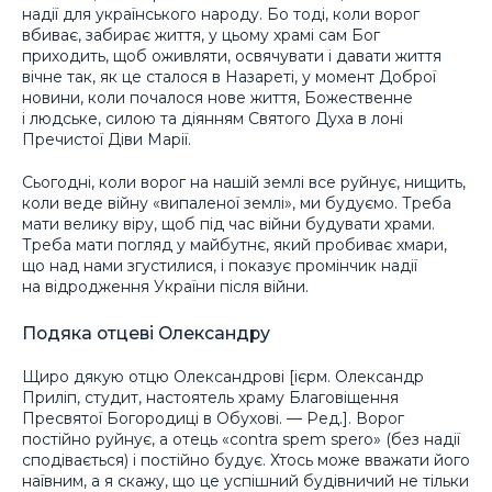
надії для українського народу. Бо тоді, коли ворог
вбиває, забирає життя, у цьому храмі сам Бог
приходить, щоб оживляти, освячувати і давати життя
вічне так, як це сталося в Назареті, у момент Доброї
новини, коли почалося нове життя, Божественне
і людське, силою та діянням Святого Духа в лоні
Пречистої Діви Марії.
Сьогодні, коли ворог на нашій землі все руйнує, нищить,
коли веде війну «випаленої землі», ми будуємо. Треба
мати велику віру, щоб під час війни будувати храми.
Треба мати погляд у майбутнє, який пробиває хмари,
що над нами згустилися, і показує промінчик надії
на відродження України після війни.
Подяка отцеві Олександру
Щиро дякую отцю Олександрові [ієрм. Олександр
Приліп, студит, настоятель храму Благовіщення
Пресвятої Богородиці в Обухові. —
Ред.
]. Ворог
постійно руйнує, а отець «сontra spem spero» (без надії
сподівається) і постійно будує. Хтось може вважати його
наївним, а я скажу, що це успішний будівничий не тільки