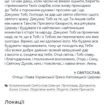
що Ти нам даєш, коли часом не вміємо оцінити, берегти
і примножити Твоїх скарбів, коли знову приходимо
до Тебе з порожніми руками і просимо ще і ще.
Дякуємо Тобі, Господи, за дар цієї святої обителі і цього
святого храму. Дякуємо Тобі за те, що Ти лишив себе
між нами в Таїнстві Пресвятої Євхаристії, яка рятувала
Церкву і будувала її в найтяжчих і найтемніших
моментах її історії та народу. Дякуємо Тобі за промінчик
надії, за те, що в Тобі і з Тобою ми перемагаємо зло вже
сьогодні. Віримо, що ми здолаємо його. Ми будемо все
будувати і відновлювати, тому це походить від Тебе:
«Бо всяке добре даяння і всякий звершений дар
з висоти є, сходячи від тебе, Отця світла, і Тобі славу,
і благодарення, і поклонення возсилаємо, Отцю, і Сину,
і Святому Духові, нині, і повсякчас, і навіки вічні». Амінь.
† СВЯТОСЛАВ,
Отець і Глава Української Греко-Католицької Церкви
Блаженніший Святослав Шевчук
,
Проповідь
,
Духовність
,
Боже Слово
,
Літургійне життя
,
Літургія
,
Святе Причастя
Локації