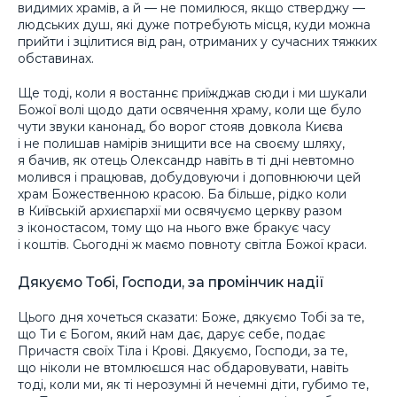
видимих храмів, а й — не помилюся, якщо стверджу —
людських душ, які дуже потребують місця, куди можна
прийти і зцілитися від ран, отриманих у сучасних тяжких
обставинах.
Ще тоді, коли я востаннє приїжджав сюди і ми шукали
Божої волі щодо дати освячення храму, коли ще було
чути звуки канонад, бо ворог стояв довкола Києва
і не полишав намірів знищити все на своєму шляху,
я бачив, як отець Олександр навіть в ті дні невтомно
молився і працював, добудовуючи і доповнюючи цей
храм Божественною красою. Ба більше, рідко коли
в Київській архиєпархії ми освячуємо церкву разом
з іконостасом, тому що на нього вже бракує часу
і коштів. Сьогодні ж маємо повноту світла Божої краси.
Дякуємо Тобі, Господи, за промінчик надії
Цього дня хочеться сказати: Боже, дякуємо Тобі за те,
що Ти є Богом, який нам дає, дарує себе, подає
Причастя своїх Тіла і Крові. Дякуємо, Господи, за те,
що ніколи не втомлюєшся нас обдаровувати, навіть
тоді, коли ми, як ті нерозумні й нечемні діти, губимо те,