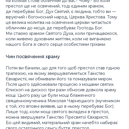
на колінах стояв обличчям до вас? Чому? Бо коли
престол ще не освячений, тоді єдиним храмом,
де перебуває Бог, Дух Святий, є людина, тобто ви —
віруючий і богоносний народ, Церква Христова. Тому
ця велика молитва на освячення церкви читається
обличчям до місця, де перебуває Господь Бог.
Ми стаємо храмом Святого Духа, коли причащаємося,
коли живемо духовним життям, коли не виганяємо
нашого Бога зі свого серця особистими гріхами.
Чин посвячення храму
Потім ви бачили, що для того щоб престол став гідною
трапезою, на якому звершуватиметься Таїнство
Євхаристії, ми обмивали його та помазували миром.
Після цього здійснювали процесію з мощами святих.
Єпископ на дискосі три рази обносив довкола храму
мощі. Цього разу це були мощі блаженного
священномученика Миколая Чарнецького (мучеником
є той, хто вповні виявив, що в ньому перебуває Бог).
Лише тоді, коли мощі святого вкладені в престол,
можна звершувати Таїнство Пресвятої Євхаристії.
Бо цей видимий, матеріальний храм начебто набирає
свого остаточного сенсу буття: престол