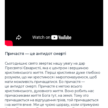
Причастя — це антидот смерті
Сьогоднішнє свято звертає нашу увагу на дар
Пресвятої Євхаристії, яка є центром і вершиною
християнського життя. Перші християни дуже глибоко
розуміли, що ми хрестимося і миропомазуємося, щоб
мати можливість причащатися. Бо причастя —
це антидот смерті. Причастя є метою всього
християнського, духовного життя. Воно робить нас
причасниками життя Бога тут, на землі. Тому хто
причащається на відпущення гріхів, той причащається
і на життя вічне. Ми це чуємо щоразу, коли отримуємо