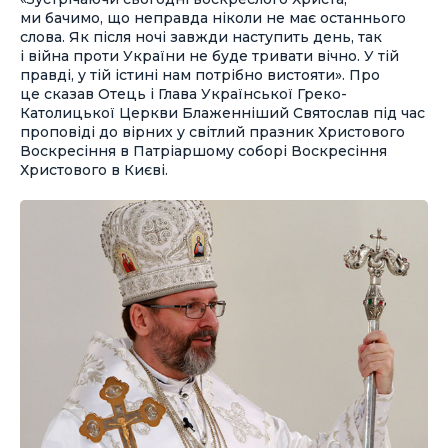
ми бачимо, що неправда ніколи не має останнього
слова. Як після ночі завжди наступить день, так
і війна проти України не буде тривати вічно. У тій
правді, у тій істині нам потрібно вистояти». Про
це сказав Отець і Глава Української Греко-
Католицької Церкви Блаженніший Святослав під час
проповіді до вірних у світлий празник Христового
Воскресіння в Патріаршому соборі Воскресіння
Христового в Києві.