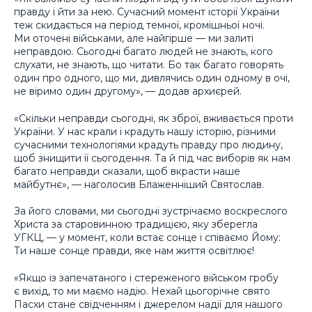
правду і йти за нею. Сучасний момент історії України
теж скидається на період темної, кромішньої ночі.
Ми оточені військами, але найгірше — ми залиті
неправдою. Сьогодні багато людей не знають, кого
слухати, не знають, що читати. Бо так багато говорять
один про одного, що ми, дивлячись один одному в очі,
не віримо один другому», — додав архиєрей.
«Скільки неправди сьогодні, як зброї, вживається проти
України. У нас крали і крадуть нашу історію, різними
сучасними технологіями крадуть правду про людину,
щоб знищити її сьогодення. Та й під час виборів як нам
багато неправди сказали, щоб вкрасти наше
майбутнє», — наголосив Блаженніший Святослав.
За його словами, ми сьогодні зустрічаємо воскреслого
Христа за старовинною традицією, яку зберегла
УГКЦ, — у момент, коли встає сонце і співаємо Йому:
Ти наше сонце правди, яке нам життя освітлює!
«Якщо із запечатаного і стереженого військом гробу
є вихід, то ми маємо надію. Нехай цьогорічне свято
Пасхи стане свідченням і джерелом надії для нашого