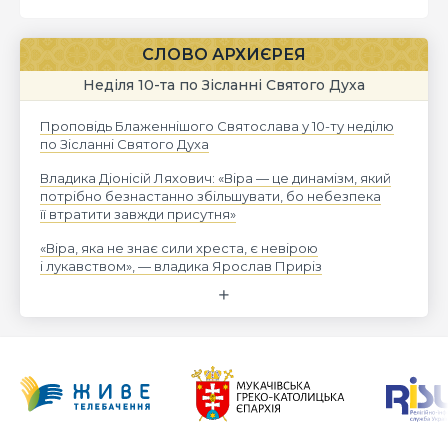
СЛОВО АРХИЄРЕЯ
Неділя 10-та по Зісланні Святого Духа
Проповідь Блаженнішого Святослава у 10-ту неділю
по Зісланні Святого Духа
Владика Діонісій Ляхович: «Віра — це динамізм, який
потрібно безнастанно збільшувати, бо небезпека
її втратити завжди присутня»
«Віра, яка не знає сили хреста, є невірою
і лукавством», — владика Ярослав Приріз