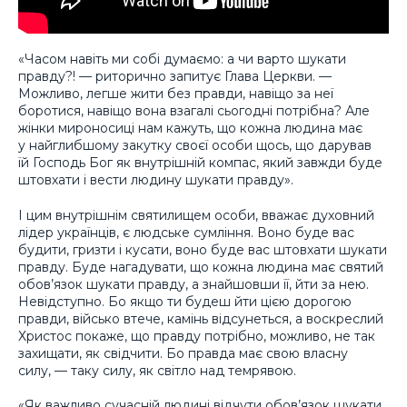
«Часом навіть ми собі думаємо: а чи варто шукати
правду?! — риторично запитує Глава Церкви. —
Можливо, легше жити без правди, навіщо за неї
боротися, навіщо вона взагалі сьогодні потрібна? Але
жінки мироносиці нам кажуть, що кожна людина має
у найглибшому закутку своєї особи щось, що дарував
їй Господь Бог як внутрішній компас, який завжди буде
штовхати і вести людину шукати правду».
І цим внутрішнім святилищем особи, вважає духовний
лідер українців, є людське сумління. Воно буде вас
будити, гризти і кусати, воно буде вас штовхати шукати
правду. Буде нагадувати, що кожна людина має святий
обов’язок шукати правду, а знайшовши її, йти за нею.
Невідступно. Бо якщо ти будеш йти цією дорогою
правди, військо втече, камінь відсунеться, а воскреслий
Христос покаже, що правду потрібно, можливо, не так
захищати, як свідчити. Бо правда має свою власну
силу, — таку силу, як світло над темрявою.
«Як важливо сучасній людині відчути обов’язок шукати