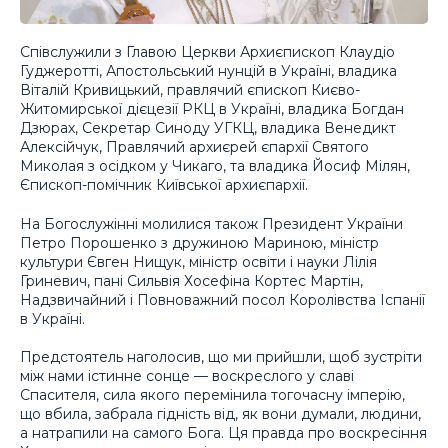
Співслужили з Главою Церкви Архиєпископ Клаудіо
Гуджеротті, Апостольський нунцій в Україні, владика
Віталій Кривицький, правлячий єпископ Києво-
Житомирської дієцезії РКЦ в Україні, владика Богдан
Дзюрах, Секретар Синоду УГКЦ, владика Венедикт
Алексійчук, Правлячий архиєрей єпархії Святого
Миколая з осідком у Чикаго, та владика Йосиф Мілян,
Єпископ-помічник Київської архиєпархії.
На Богослужінні молилися також Президент України
Петро Порошенко з дружиною Мариною, міністр
культури Євген Нищук, міністр освіти і науки Лілія
Гриневич, пані Сильвія Хосефіна Кортес Мартін,
Надзвичайний і Повноважний посол Королівства Іспанії
в Україні.
Предстоятель наголосив, що ми прийшли, щоб зустріти
між нами істинне сонце — воскреслого у славі
Спасителя, сила якого перемінила тогочасну імперію,
що вбила, забрала гідність від, як вони думали, людини,
а натрапили на самого Бога. Ця правда про воскресіння