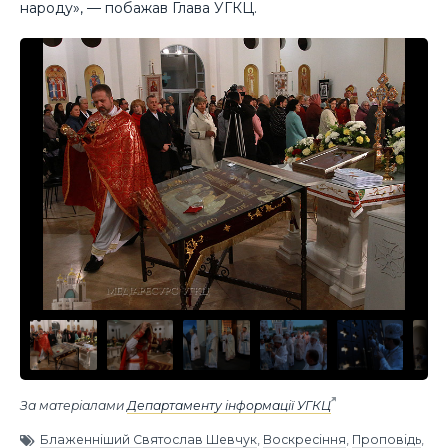
народу», — побажав Глава УГКЦ.
За матеріалами
Департаменту інформації УГКЦ
Блаженніший Святослав Шевчук
,
Воскресіння
,
Проповідь
,