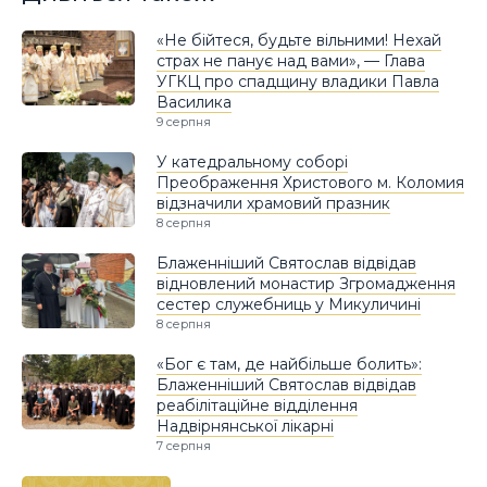
«Не бійтеся, будьте вільними! Нехай
страх не панує над вами», — Глава
УГКЦ про спадщину владики Павла
Василика
9 серпня
У катедральному соборі
Преображення Христового м. Коломия
відзначили храмовий празник
8 серпня
Блаженніший Святослав відвідав
відновлений монастир Згромадження
сестер служебниць у Микуличині
8 серпня
«Бог є там, де найбільше болить»:
Блаженніший Святослав відвідав
реабілітаційне відділення
Надвірнянської лікарні
7 серпня