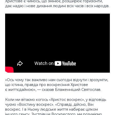
Христове є чимось, що змінює, розширює горизонти,
дає надію і нове дихання людині всіх часів і всіх народів.
«Ось чому так важливо нам сьогодні відчути і зрозуміти,
що істина, правда про воскресіння Христове
є життєдайною», — сказав Блаженніший Святослав.
Коли ми вітаємо когось «Христос воскрес», у відповідь
чуємо «Воістину воскрес». «Справді, дійсно, Він
воскрес. І в Ньому людське життя набирає цілком
іншого сенсу. Зустрівши Воскреслого, ми розуміємо,