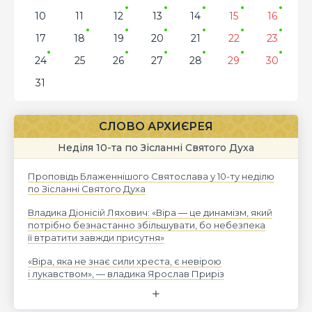
10
11
12
13
14
15
16
17
18
19
20
21
22
23
24
25
26
27
28
29
30
31
СЛОВО АРХИЄРЕЯ
Неділя 10-та по Зісланні Святого Духа
Проповідь Блаженнішого Святослава у 10-ту неділю
по Зісланні Святого Духа
Владика Діонісій Ляхович: «Віра — це динамізм, який
потрібно безнастанно збільшувати, бо небезпека
її втратити завжди присутня»
«Віра, яка не знає сили хреста, є невірою
і лукавством», — владика Ярослав Приріз