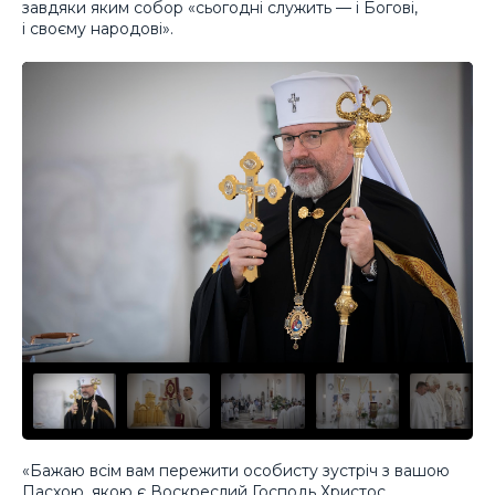
завдяки яким собор «сьогодні служить — і Богові,
і своєму народові».
«Бажаю всім вам пережити особисту зустріч з вашою
Пасхою, якою є Воскреслий Господь Христос,