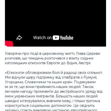
Говорячи про події в церковному житті, Глава Церкви
розповів, що тиждень розпочався з візиту східних
католицьких єпископів Європи до Відня, Австрії.
«Єпископи обговорювали болі й радощі своїх спільнот.
Ми відчули щиру підтримку від співбратів з Румунії,
Угорщини, Словаччини та інших країн. Подякували
їм за те, що вони приймають наших людей. Також
ми мали нагоду промовити до австрійського уряду від
імені українських емігрантів. Більшість наших людей
швидко інтегрувалися, вивчили мову, і тільки третина
користується соціальною допомогою. Це свідчить:
українці стають важливою частиною європейського