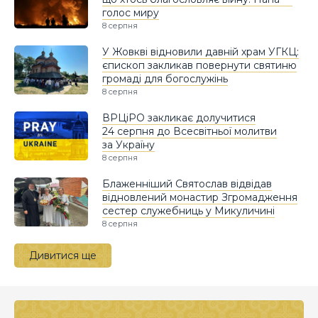
голос миру
8 серпня
У Жовкві відновили давній храм УГКЦ:
єпископ закликав повернути святиню
громаді для богослужінь
8 серпня
ВРЦіРО закликає долучитися
24 серпня до Всесвітньої молитви
за Україну
8 серпня
Блаженніший Святослав відвідав
відновлений монастир Згромадження
сестер служебниць у Микуличині
8 серпня
Дивитися ще