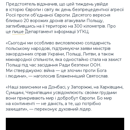
Предстоятель відзначив, що цей тиждень увійде
в історію Європи і світу як день безпрецедентної агресії
Росії проти об’єднаної Європи. Десятого вересня
близько 20 ворожих дронів атакували Польщу,
заглибившись на її територію на 300 кілометрів. Про
це
пише
Департамент інформації УГКЦ.
«Сьогодні ми особливо висловлюємо солідарність
польському народові, підтримуючи заяви міністрів
закордонних справ України, Польщі, Литви, а також
міжнародної спільноти, яка одностайно стала на захист
Польщі під час засідання Ради безпеки ООН.
Ми стверджуємо: війна — це злочин проти Бога
і людини», — наголосив Блаженніший Святослав.
«Наші захисники на Донбасі, у Запоріжжі, на Харківщині,
Сумщині, Чернігівщині усвідомлюють: своїми грудьми
вони прикривають мир і добробут Європи. Бо мир
на континенті — не даність, а те, що потрібно
захищати», — переконує духовний лідер.