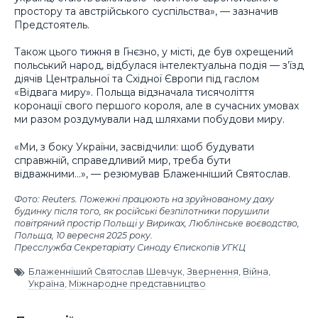
простору та австрійського суспільства», — зазначив
Предстоятель.
Також цього тижня в Гнєзно, у місті, де був охрещений
польський народ, відбулася інтелектуальна подія — з’їзд
діячів Центральної та Східної Європи під гаслом
«Відвага миру». Польща відзначала тисячоліття
коронації свого першого короля, але в сучасних умовах
ми разом роздумували над шляхами побудови миру.
«Ми, з боку України, засвідчили: щоб будувати
справжній, справедливий мир, треба бути
відважними…», — резюмував Блаженніший Святослав.
Фото: Reuters. Пожежні працюють на зруйнованому даху
будинку після того, як російські безпілотники порушили
повітряний простір Польщі у Вириках, Люблінське воєводство,
Польща, 10 вересня 2025 року.
Пресслужба Секретаріату Синоду Єпископів УГКЦ
Блаженніший Святослав Шевчук
,
Звернення
,
Війна
,
Україна
,
Міжнародне представництво