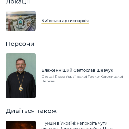
Локації
Київська архиєпархія
Персони
Блаженніший Святослав Шевчук
Отець і Глава Української Греко-Католицької
Церкви
Дивіться також
Нунцій в Україні: непокоїть чути,
що хтось благословляє війну. Папа —