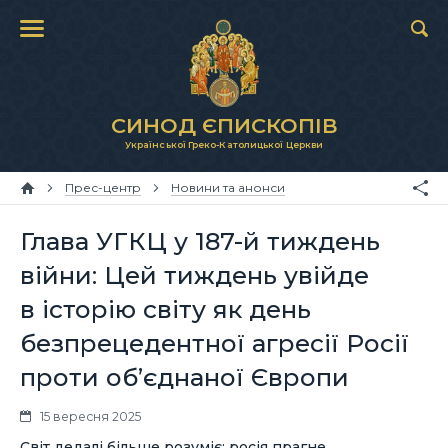
СИНОД ЄПИСКОПІВ
Української Греко-Католицької Церкви
Прес-центр
Новини та анонси
Глава УГКЦ у 187-й тиждень
війни: Цей тиждень увійде
в історію світу як день
безпрецедентної агресії Росії
проти об’єднаної Європи
15 вересня 2025
Світ дедалі більше розуміє: росія прагне