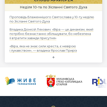
Неділя 10-та по Зісланні Святого Духа
Проповідь Блаженнішого Святослава у 10-ту неділю
по Зісланні Святого Духа
Владика Діонісій Ляхович: «Віра — це динамізм, який
потрібно безнастанно збільшувати, бо небезпека
її втратити завжди присутня»
«Віра, яка не знає сили хреста, є невірою
і лукавством», — владика Ярослав Приріз