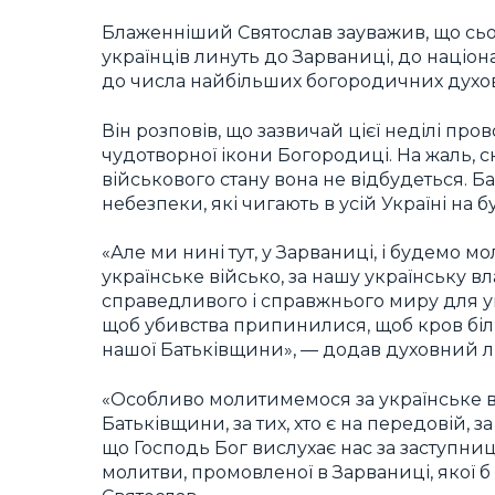
Блаженніший Святослав зауважив, що сьог
українців линуть до Зарваниці, до націо
до числа найбільших богородичних духов
Він розповів, що зазвичай цієї неділі п
чудотворної ікони Богородиці. На жаль, 
військового стану вона не відбудеться. 
небезпеки, які чигають в усій Україні на
«Але ми нині тут, у Зарваниці, і будемо 
українське військо, за нашу українську 
справедливого і справжнього миру для укра
щоб убивства припинилися, щоб кров біл
нашої Батьківщини», — додав духовний л
«Особливо молитимемося за українське війс
Батьківщини, за тих, хто є на передовій, з
що Господь Бог вислухає нас за заступниц
молитви, промовленої в Зарваниці, якої 