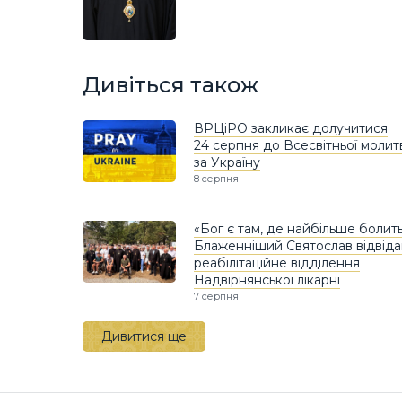
Дивіться також
ВРЦіРО закликає долучитися
24 серпня до Всесвітньої молит
за Україну
8 серпня
«Бог є там, де найбільше болить
Блаженніший Святослав відвіда
реабілітаційне відділення
Надвірнянської лікарні
7 серпня
Дивитися ще