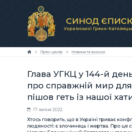
СИНОД ЄПИСК
Української Греко-Католиць
Прес-центр
Новини та анонси
Глава УГКЦ у 144-й де
про справжній мир для 
пішов геть із нашої хат
17 липня 2022
Хтось говорить, що в Україні триває конф
людяності: є злочинець і жертва. Про це 