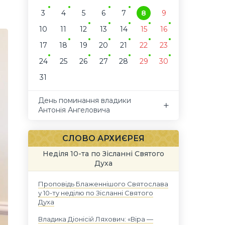
3
4
5
6
7
8
9
10
11
12
13
14
15
16
17
18
19
20
21
22
23
24
25
26
27
28
29
30
31
День поминання владики
Антонія Ангеловича
СЛОВО АРХИЄРЕЯ
Неділя 10-та по Зісланні Святого
Духа
Проповідь Блаженнішого Святослава
у 10-ту неділю по Зісланні Святого
Духа
Владика Діонісій Ляхович: «Віра —