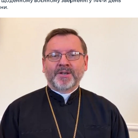
 щоденному воєнному зверненні у 144-й день
ни.