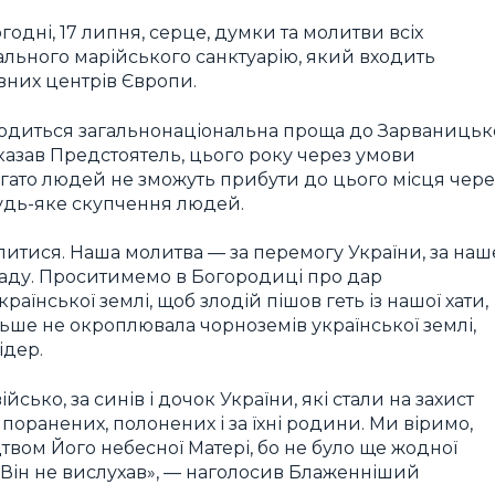
одні, 17 липня, серце, думки та молитви всіх
нального марійського санктуарію, який входить
них центрів Європи.
роводиться загальнонаціональна проща до Зарваницьк
сказав Предстоятель, цього року через умови
Багато людей не зможуть прибути до цього місця чере
 будь-яке скупчення людей.
молитися. Наша молитва — за перемогу України, за наш
владу. Проситимемо в Богородиці про дар
їнської землі, щоб злодій пішов геть із нашої хати,
ьше не окроплювала чорноземів української землі,
ідер.
ько, за синів і дочок України, які стали на захист
а поранених, полонених і за їхні родини. Ми віримо,
твом Його небесної Матері, бо не було ще жодної
б Він не вислухав», — наголосив Блаженніший