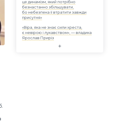
це динамізм, який потрібно
безнастанно збільшувати,
бо небезпека її втратити завжди
присутня»
«Віра, яка не знає сили хреста,
є невірою і лукавством», — владика
Ярослав Приріз
б.
в