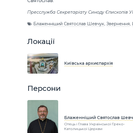
Святослав.
Пресслужба Секретаріату Синоду Єпископів 
Блаженніший Святослав Шевчук
,
Звернення
,
Локації
Київська архиєпархія
Персони
Блаженніший Святослав Шевч
Отець і Глава Української Греко-
Католицької Церкви