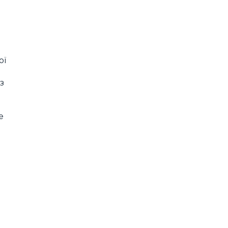
ої
з
е