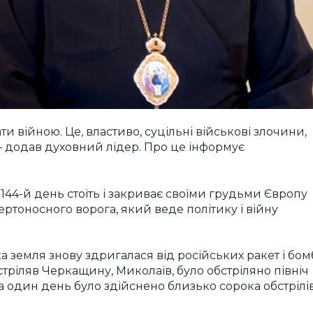
ати війною. Це, властиво, суцільні військові злочини,
 — додав духовний лідер. Про це інформує
144-й день стоїть і закриває своїми грудьми Європу
ртоносного ворога, який веде політику і війну
ька земля знову здригалася від російських ракет і бом
тріляв Черкащину, Миколаїв, було обстріляно північ
а один день було здійснено близько сорока обстрілі