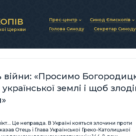
ОПІВ
Прес-центр
Синод Єпископів
Голова Синоду
Секретар Синоду
кої Церкви
Новини та анонси
Статут Синоду Єписко
Інтерв’ю та коментарі
Регламент Синоду Єп
Проповіді та промови
Положення про Голов
Молитовне прикликанн
Синодальні органи
Секретаріат Синоду
Контактна інформація
нь війни: «Просимо Богородиц
української землі і щоб злоді
и»
лікт… Це неправда. В Україні кояться злочини проти
сказав Отець і Глава Української Греко-Католицької