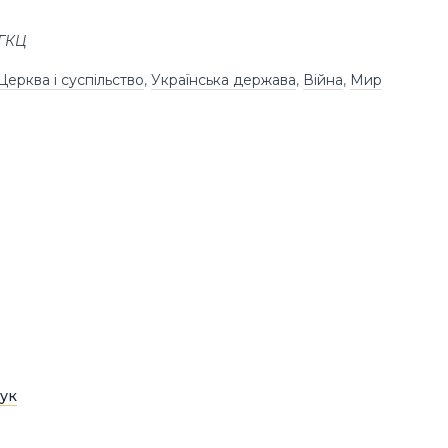
УГКЦ
Церква і суспільство
,
Українська держава
,
Війна
,
Мир
ук