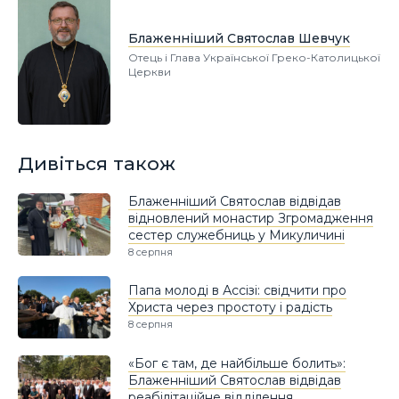
Блаженніший Святослав Шевчук
Отець і Глава Української Греко-Католицької
Церкви
Дивіться також
Блаженніший Святослав відвідав
відновлений монастир Згромадження
сестер служебниць у Микуличині
8 серпня
Папа молоді в Ассізі: свідчити про
Христа через простоту і радість
8 серпня
«Бог є там, де найбільше болить»:
Блаженніший Святослав відвідав
реабілітаційне відділення