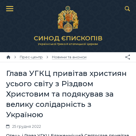
СИНОД ЄПИСКОПІВ
Української Греко-Католицької Церкви
Прес-центр
Новини та анонси
Глава УГКЦ привітав християн
усього світу з Різдвом
Христовим та подякував за
велику солідарність з
Україною
25 грудня 2022
Отець і Глава УГКЦ Блаженніший Святослав привітав