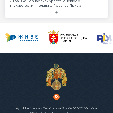
«Віра, яка не знає сили хреста, є невірою
і лукавством», — владика Ярослав Приріз
вул. Микільсько-Слобідська, 5
, Київ 02002, Україна