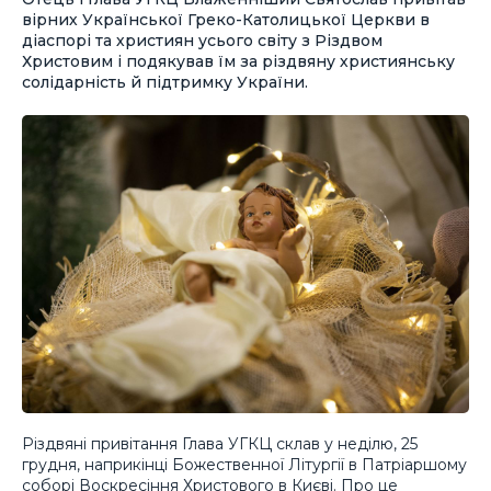
вірних Української Греко-Католицької Церкви в
діаспорі та християн усього світу з Різдвом
Христовим і подякував їм за різдвяну християнську
солідарність й підтримку України.
Різдвяні привітання Глава УГКЦ склав у неділю, 25
грудня, наприкінці Божественної Літургії в Патріаршому
соборі Воскресіння Христового в Києві. Про це