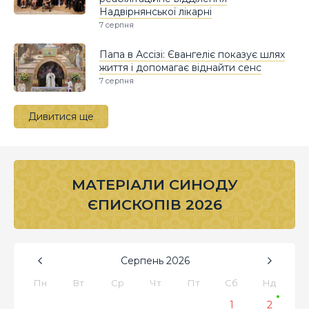
Надвірнянської лікарні
7 серпня
Папа в Ассізі: Євангеліє показує шлях
життя і допомагає віднайти сенс
7 серпня
Дивитися ще
МАТЕРІАЛИ СИНОДУ
ЄПИСКОПІВ 2026
Серпень
2026
Пн
Вт
Ср
Чт
Пт
Сб
Нд
1
2