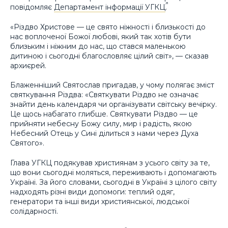
повідомляє
Департамент інформації УГКЦ
.
«Різдво Христове — це свято ніжності і близькості до
нас воплоченої Божої любові, який так хотів бути
близьким і ніжним до нас, що стався маленькою
дитиною і сьогодні благословляє цілий світ», — сказав
архиєрей.
Блаженніший Святослав пригадав, у чому полягає зміст
святкування Різдва: «Святкувати Різдво не означає
знайти день календаря чи організувати світську вечірку.
Це щось набагато глибше. Святкувати Різдво — це
прийняти небесну Божу силу, мир і радість, якою
Небесний Отець у Сині ділиться з нами через Духа
Святого».
Глава УГКЦ подякував християнам з усього світу за те,
що вони сьогодні моляться, переживають і допомагають
Україні. За його словами, сьогодні в Україні з цілого світу
надходять різні види допомоги: теплий одяг,
генератори та інші види християнської, людської
солідарності.