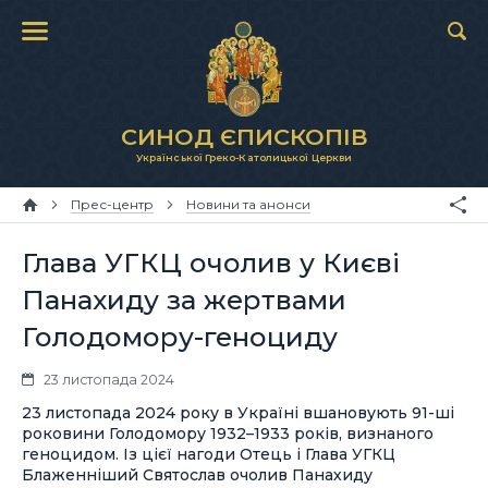
СИНОД ЄПИСКОПІВ
Української Греко-Католицької Церкви
Прес-центр
Новини та анонси
Глава УГКЦ очолив у Києві
Панахиду за жертвами
Голодомору-геноциду
23 листопада 2024
23 листопада 2024 року в Україні вшановують 91-ші
роковини Голодомору 1932–1933 років, визнаного
геноцидом. Із цієї нагоди Отець і Глава УГКЦ
Блаженніший Святослав очолив Панахиду