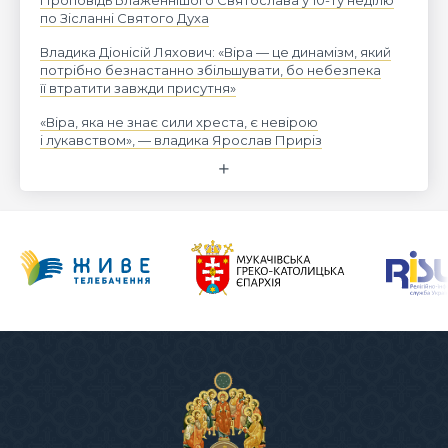
по Зісланні Святого Духа
Владика Діонісій Ляхович: «Віра — це динамізм, який
потрібно безнастанно збільшувати, бо небезпека
її втратити завжди присутня»
«Віра, яка не знає сили хреста, є невірою
і лукавством», — владика Ярослав Приріз