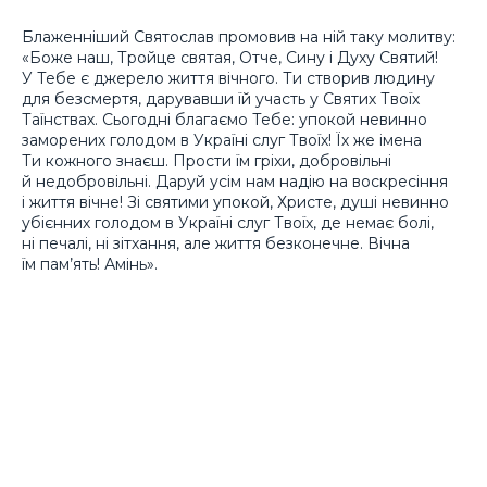
Блаженніший Святослав промовив на ній таку молитву:
«Боже наш, Тройце святая, Отче, Сину і Духу Святий!
У Тебе є джерело життя вічного. Ти створив людину
для безсмертя, дарувавши їй участь у Святих Твоїх
Таїнствах. Сьогодні благаємо Тебе: упокой невинно
заморених голодом в Україні слуг Твоїх! Їх же імена
Ти кожного знаєш. Прости їм гріхи, добровільні
й недобровільні. Даруй усім нам надію на воскресіння
і життя вічне! Зі святими упокой, Христе, душі невинно
убієнних голодом в Україні слуг Твоїх, де немає болі,
ні печалі, ні зітхання, але життя безконечне. Вічна
їм пам’ять! Амінь».