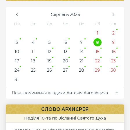
Серпень
2026
Пн
Вт
Ср
Чт
Пт
Сб
Нд
1
2
3
4
5
6
7
8
9
10
11
12
13
14
15
16
17
18
19
20
21
22
23
24
25
26
27
28
29
30
31
День поминання владики Антонія Ангеловича
СЛОВО АРХИЄРЕЯ
Неділя 10-та по Зісланні Святого Духа
Проповідь Блаженнішого Святослава у 10-ту неділю