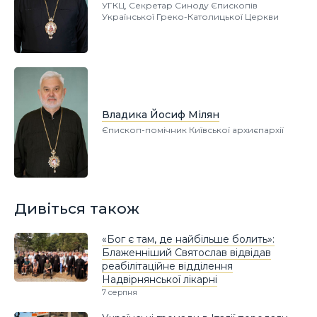
УГКЦ, Секретар Синоду Єпископів
Української Греко-Католицької Церкви
Владика Йосиф Мілян
Єпископ-помічник Київської архиєпархії
Дивіться також
«Бог є там, де найбільше болить»:
Блаженніший Святослав відвідав
реабілітаційне відділення
Надвірнянської лікарні
7 серпня