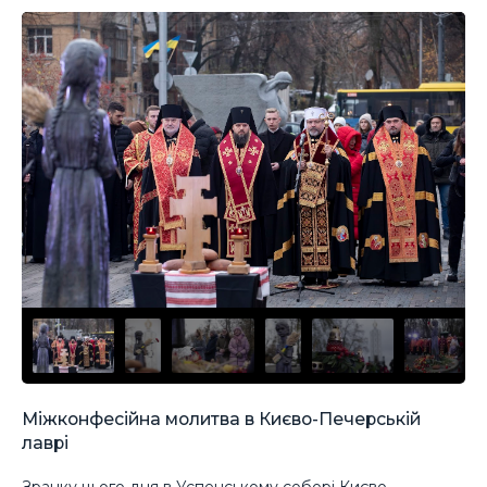
Міжконфесійна молитва в Києво-Печерській
лаврі
Зранку цього дня в Успенському соборі Києво-