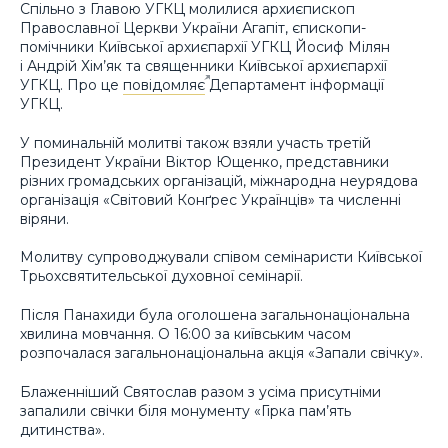
Спільно з Главою УГКЦ молилися архиєпископ
Православної Церкви України Агапіт, єпископи-
помічники Київської архиєпархії УГКЦ Йосиф Мілян
і Андрій Хім’як та священники Київської архиєпархії
УГКЦ. Про це
повідомляє
Департамент інформації
УГКЦ.
У поминальній молитві також взяли участь третій
Президент України Віктор Ющенко, представники
різних громадських організацій, міжнародна неурядова
організація «Світовий Конґрес Українців» та численні
віряни.
Молитву супроводжували співом семінаристи Київської
Трьохсвятительської духовної семінарії.
Після Панахиди була оголошена загальнонаціональна
хвилина мовчання. О 16:00 за київським часом
розпочалася загальнонаціональна акція «Запали свічку».
Блаженніший Святослав разом з усіма присутніми
запалили свічки біля монументу «Гірка пам’ять
дитинства».