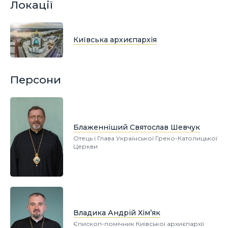
Локації
Київська архиєпархія
Персони
Блаженніший Святослав Шевчук
Отець і Глава Української Греко-Католицької
Церкви
Владика Андрій Хім’як
Єпископ-помічник Київської архиєпархії