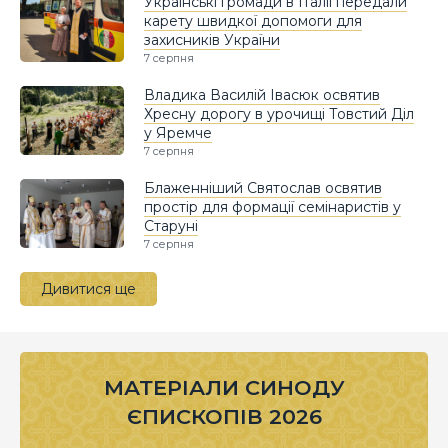
Українські громади в Італії передали
карету швидкої допомоги для
захисників України
7 серпня
Владика Василій Івасюк освятив
Хресну дорогу в урочищі Товстий Діл
у Яремче
7 серпня
Блаженніший Святослав освятив
простір для формації семінаристів у
Старуні
7 серпня
Дивитися ще
МАТЕРІАЛИ СИНОДУ
ЄПИСКОПІВ 2026