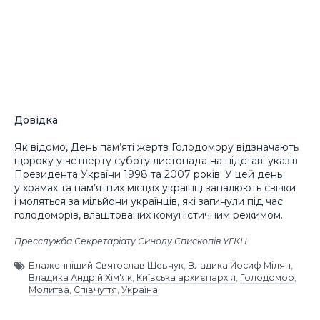
Довідка
Як відомо, День пам’яті жертв Голодомору відзначають
щороку у четверту суботу листопада на підставі указів
Президента України 1998 та 2007 років. У цей день
у храмах та пам’ятних місцях українці запалюють свічки
і моляться за мільйони українців, які загинули під час
голодоморів, влаштованих комуністичним режимом.
Пресслужба Секретаріату Синоду Єпископів УГКЦ
Блаженніший Святослав Шевчук
,
Владика Йосиф Мілян
,
Владика Андрій Хім'як
,
Київська архиєпархія
,
Голодомор
,
Молитва
,
Співчуття
,
Україна