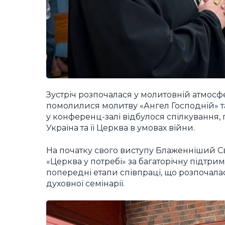
Зустріч розпочалася у молитовній атмосфе
помолилися молитву «Ангел Господній» та
у конференц-залі відбулося спілкування
Україна та її Церква в умовах війни.
На початку свого виступу Блаженніший С
«Церква у потребі» за багаторічну підтри
попередні етапи співпраці, що розпочала
духовної семінарії.