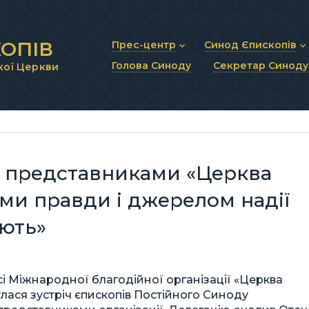
ОПІВ
Прес-центр
Синод Єпископів
Голова Синоду
Секретар Синоду
кої Церкви
Новини та анонси
Статут Синоду Єписко
Інтерв’ю та коментарі
Регламент Синоду Єп
Проповіді та промови
Положення про Голов
Молитовне прикликанн
Синодальні органи
Секретаріат Синоду
Контактна інформація
 з представниками «Церква
ками правди і джерелом надії
ають»
і Міжнародної благодійної організації «Церква
дбулася зустріч єпископів Постійного Синоду