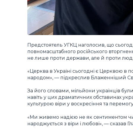
Предстоятель УГКЦ наголосив, що сьогодн
повномасштабного російського вторгненн
не лише проти держави, але й проти людсь
«Церква в Україні сьогодні є Церквою в п
народом», — підкреслив Блаженніший Св
За його словами, мільйони українців були
навіть у цих драматичних обставинах ук
культурою віри у воскресіння та перемог
«Ми живемо надією не як сентиментом чи
народжується з віри і любові», — сказав Гл