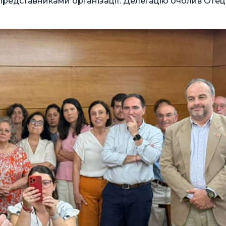
представниками організації. Делегацію очолив Отец