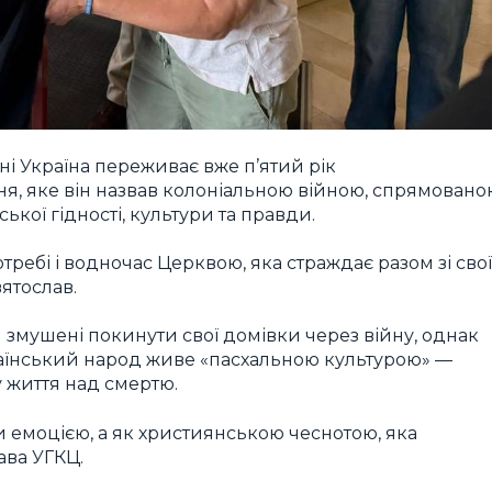
і Україна переживає вже п’ятий рік
я, яке він назвав колоніальною війною, спрямовано
кої гідності, культури та правди.
отребі і водночас Церквою, яка страждає разом зі сво
ятослав.
 змушені покинути свої домівки через війну, однак
раїнський народ живе «пасхальною культурою» —
у життя над смертю.
 емоцією, а як християнською чеснотою, яка
ава УГКЦ.