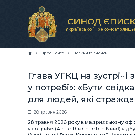
СИНОД ЄПИСК
Української Греко-Католиць
Прес-центр
Новини та анонси
Глава УГКЦ на зустрічі
у потребі»: «Бути свід
для людей, які стражд
28 травня 2026
28 травня 2026 року в мадридському офіс
у потребі» (Aid to the Church in Need) ві