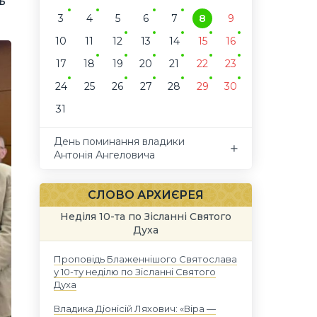
ь
3
4
5
6
7
8
9
10
11
12
13
14
15
16
17
18
19
20
21
22
23
24
25
26
27
28
29
30
31
День поминання владики
Антонія Ангеловича
СЛОВО АРХИЄРЕЯ
Неділя 10-та по Зісланні Святого
Духа
Проповідь Блаженнішого Святослава
у 10-ту неділю по Зісланні Святого
Духа
Владика Діонісій Ляхович: «Віра —