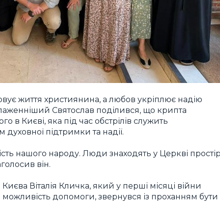
овує життя християнина, а любов укріплює надію
Блаженніший Святослав поділився, що крипта
о в Києві, яка під час обстрілів служить
 духовної підтримки та надії.
сть нашого народу. Люди знаходять у Церкві прості
аголосив він.
Києва Віталія Кличка, який у перші місяці війни
 можливість допомоги, звернувся із проханням бути