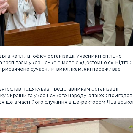
рі в каплиці офісу організації. Учасники спільно
 заспівали українською мовою «Достойно є». Відтак
, присвячене сучасним викликам, які переживає
вятослав подякував представникам організації
мку України та українського народу, а також пригадав
ся ще в часи його служіння віце-ректором Львівсько