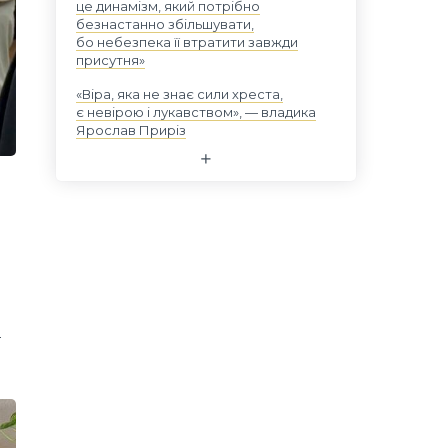
це динамізм, який потрібно
безнастанно збільшувати,
бо небезпека її втратити завжди
присутня»
«Віра, яка не знає сили хреста,
є невірою і лукавством», — владика
Ярослав Приріз
ї