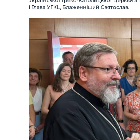
Української Греко-Католицької Церкви з 
і Глава УГКЦ Блаженніший Святослав.