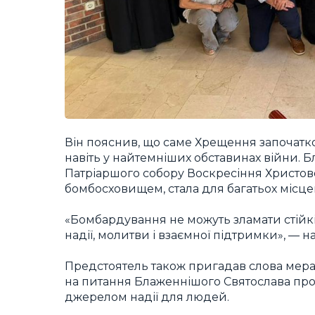
Він пояснив, що саме Хрещення започатк
навіть у найтемніших обставинах війни. 
Патріаршого собору Воскресіння Христовог
бомбосховищем, стала для багатьох місцем
«Бомбардування не можуть зламати стійкі
надії, молитви і взаємної підтримки», — н
Предстоятель також пригадав слова мера 
на питання Блаженнішого Святослава про
джерелом надії для людей.