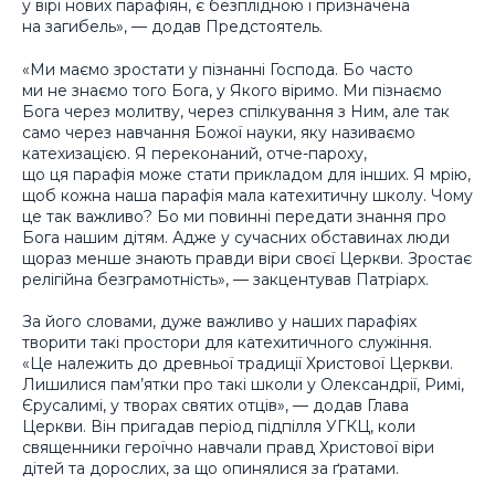
у вірі нових парафіян, є безплідною і призначена
на загибель», — додав Предстоятель.
«Ми маємо зростати у пізнанні Господа. Бо часто
ми не знаємо того Бога, у Якого віримо. Ми пізнаємо
Бога через молитву, через спілкування з Ним, але так
само через навчання Божої науки, яку називаємо
катехизацією. Я переконаний, отче-пароху,
що ця парафія може стати прикладом для інших. Я мрію,
щоб кожна наша парафія мала катехитичну школу. Чому
це так важливо? Бо ми повинні передати знання про
Бога нашим дітям. Адже у сучасних обставинах люди
щораз менше знають правди віри своєї Церкви. Зростає
релігійна безграмотність», — закцентував Патріарх.
За його словами, дуже важливо у наших парафіях
творити такі простори для катехитичного служіння.
«Це належить до древньої традиції Христової Церкви.
Лишилися пам’ятки про такі школи у Олександрії, Римі,
Єрусалимі, у творах святих отців», — додав Глава
Церкви. Він пригадав період підпілля УГКЦ, коли
священники героїчно навчали правд Христової віри
дітей та дорослих, за що опинялися за ґратами.