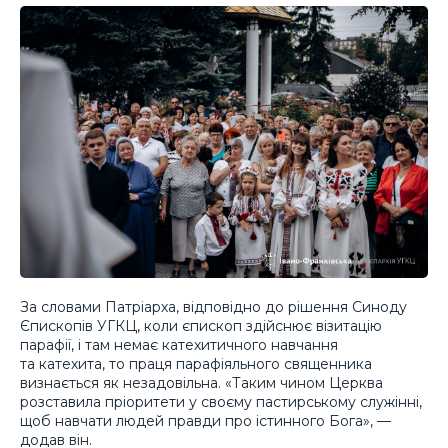
За словами Патріарха, відповідно до рішення Синоду
Єпископів УГКЦ, коли єпископ здійснює візитацію
парафії, і там немає катехитичного навчання
та катехита, то праця парафіяльного священника
визнається як незадовільна. «Таким чином Церква
розставила пріоритети у своєму пастирському служінні,
щоб навчати людей правди про істинного Бога», —
додав він.