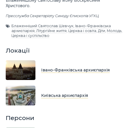
Блаженнішому Святославу ікону Воскресіння
Христового.
Пресслужба Секретаріату Синоду Єпископів УГКЦ
Блаженніший Святослав Шевчук
,
Івано-Франківська
архиєпархія
,
Літургійне життя
,
Церква і освіта
,
Діти
,
Молодь
,
Церква і суспільство
Локації
Івано-Франківська архиєпархія
Київська архиєпархія
Персони