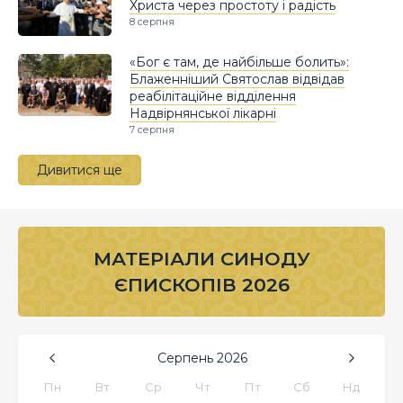
Христа через простоту і радість
8 серпня
«Бог є там, де найбільше болить»:
Блаженніший Святослав відвідав
реабілітаційне відділення
Надвірнянської лікарні
7 серпня
Дивитися ще
МАТЕРІАЛИ СИНОДУ
ЄПИСКОПІВ 2026
Серпень
2026
Пн
Вт
Ср
Чт
Пт
Сб
Нд