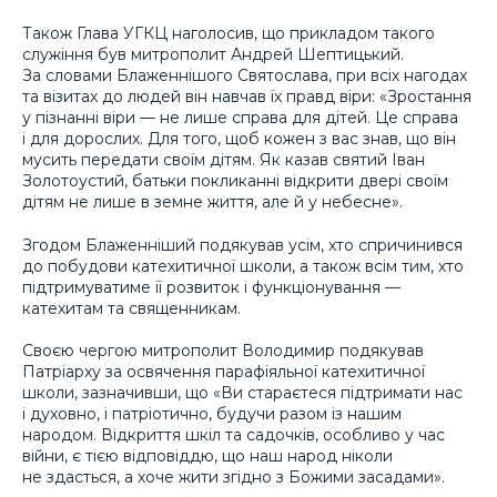
Також Глава УГКЦ наголосив, що прикладом такого
служіння був митрополит Андрей Шептицький.
За словами Блаженнішого Святослава, при всіх нагодах
та візитах до людей він навчав їх правд віри: «Зростання
у пізнанні віри — не лише справа для дітей. Це справа
і для дорослих. Для того, щоб кожен з вас знав, що він
мусить передати своїм дітям. Як казав святий Іван
Золотоустий, батьки покликанні відкрити двері своїм
дітям не лише в земне життя, але й у небесне».
Згодом Блаженніший подякував усім, хто спричинився
до побудови катехитичної школи, а також всім тим, хто
підтримуватиме її розвиток і функціонування —
катехитам та священникам.
Своєю чергою митрополит Володимир подякував
Патріарху за освячення парафіяльної катехитичної
школи, зазначивши, що «Ви стараєтеся підтримати нас
і духовно, і патріотично, будучи разом із нашим
народом. Відкриття шкіл та садочків, особливо у час
війни, є тією відповіддю, що наш народ ніколи
не здасться, а хоче жити згідно з Божими засадами».