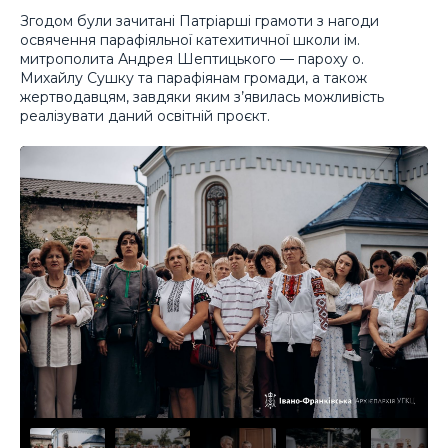
Згодом були зачитані Патріарші грамоти з нагоди
освячення парафіяльної катехитичної школи ім.
митрополита Андрея Шептицького — пароху о.
Михайлу Сушку та парафіянам громади, а також
жертводавцям, завдяки яким з’явилась можливість
реалізувати даний освітній проєкт.