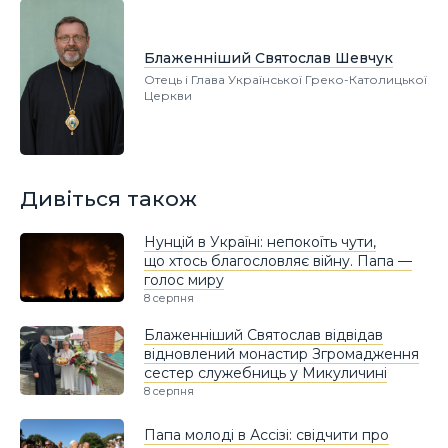
Блаженніший Святослав Шевчук
Отець і Глава Української Греко-Католицької
Церкви
Дивіться також
Нунцій в Україні: непокоїть чути,
що хтось благословляє війну. Папа —
голос миру
8 серпня
Блаженніший Святослав відвідав
відновлений монастир Згромадження
сестер служебниць у Микуличині
8 серпня
Папа молоді в Ассізі: свідчити про