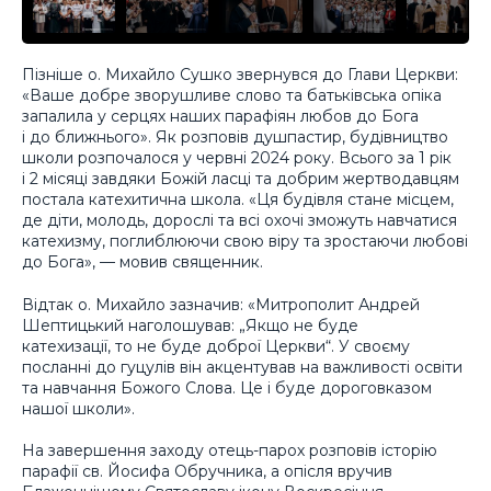
Пізніше о. Михайло Сушко звернувся до Глави Церкви:
«Ваше добре зворушливе слово та батьківська опіка
запалила у серцях наших парафіян любов до Бога
і до ближнього». Як розповів душпастир, будівництво
школи розпочалося у червні 2024 року. Всього за 1 рік
і 2 місяці завдяки Божій ласці та добрим жертводавцям
постала катехитична школа. «Ця будівля стане місцем,
де діти, молодь, дорослі та всі охочі зможуть навчатися
катехизму, поглиблюючи свою віру та зростаючи любові
до Бога», — мовив священник.
Відтак о. Михайло зазначив: «Митрополит Андрей
Шептицький наголошував: „Якщо не буде
катехизації, то не буде доброї Церкви“. У своєму
посланні до гуцулів він акцентував на важливості освіти
та навчання Божого Слова. Це і буде дороговказом
нашої школи».
На завершення заходу отець-парох розповів історію
парафії св. Йосифа Обручника, а опісля вручив