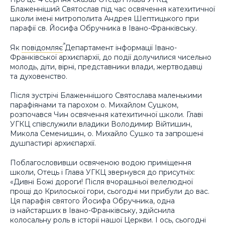
Блаженніший Святослав під час освячення катехитичної
школи імені митрополита Андрея Шептицького при
парафії св. Йосифа Обручника в Івано-Франківську.
Як
повідомляє
Департамент інформації Івано-
Франківської архиєпархії, до події долучилися чисельно
молодь, діти, вірні, представники влади, жертводавці
та духовенство.
Після зустрічі Блаженнішого Святослава маленькими
парафіянами та парохом о. Михайлом Сушком,
розпочався Чин освячення катехитичної школи. Главі
УГКЦ співслужили владики Володимир Війтишин,
Микола Семенишин, о. Михайло Сушко та запрошені
душпастирі архиєпархії.
Поблагословивши освяченою водою приміщення
школи, Отець і Глава УГКЦ звернувся до присутніх:
«Дивні Божі дороги! Після вчорашньої велелюдної
прощі до Крилоської гори, сьогодні ми прибули до вас.
Ця парафія святого Йосифа Обручника, одна
із найстарших в Івано-Франківську, здійснила
колосальну роль в історії нашої Церкви. І ось, сьогодні