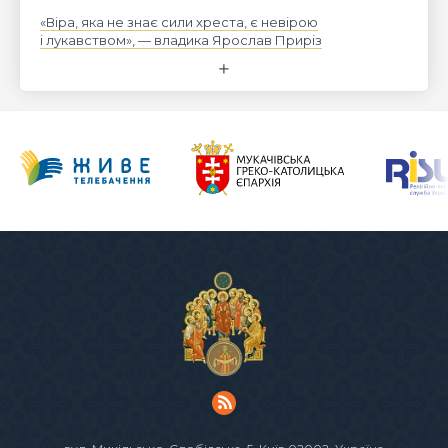
«Віра, яка не знає сили хреста, є невірою
і лукавством», — владика Ярослав Приріз