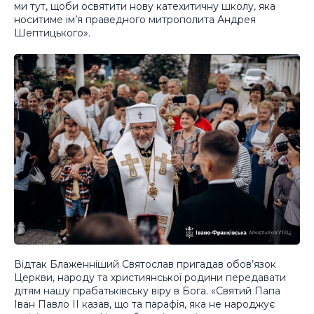
ми тут, щоби освятити нову катехитичну школу, яка
носитиме ім’я праведного митрополита Андрея
Шептицького».
Відтак Блаженніший Святослав пригадав обов’язок
Церкви, народу та християнської родини передавати
дітям нашу прабатьківську віру в Бога. «Святий Папа
Іван Павло II казав, що та парафія, яка не народжує