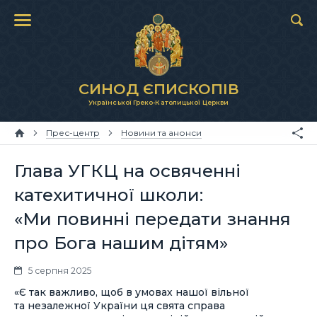
СИНОД ЄПИСКОПІВ
Української Греко-Католицької Церкви
Прес-центр
Новини та анонси
Глава УГКЦ на освяченні
катехитичної школи:
«Ми повинні передати знання
про Бога нашим дітям»
5 серпня 2025
«Є так важливо, щоб в умовах нашої вільної
та незалежної України ця свята справа