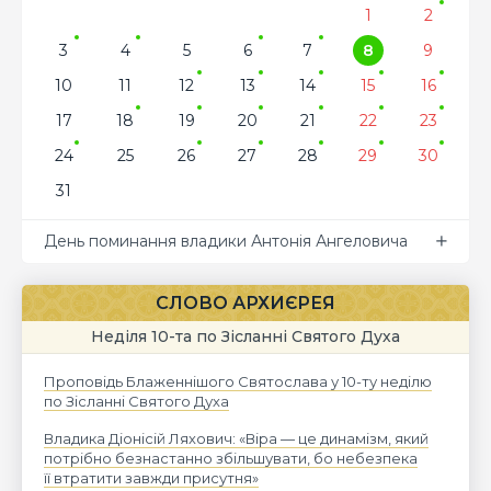
1
2
3
4
5
6
7
8
9
10
11
12
13
14
15
16
17
18
19
20
21
22
23
24
25
26
27
28
29
30
31
День поминання владики Антонія Ангеловича
СЛОВО АРХИЄРЕЯ
Неділя 10-та по Зісланні Святого Духа
Проповідь Блаженнішого Святослава у 10-ту неділю
по Зісланні Святого Духа
Владика Діонісій Ляхович: «Віра — це динамізм, який
потрібно безнастанно збільшувати, бо небезпека
її втратити завжди присутня»