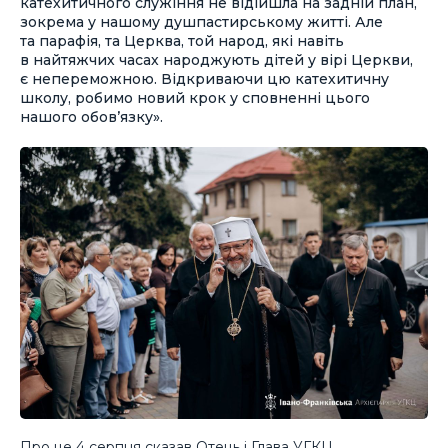
катехитичного служіння не відійшла на задній план,
зокрема у нашому душпастирському житті. Але
та парафія, та Церква, той народ, які навіть
в найтяжчих часах народжують дітей у вірі Церкви,
є непереможною. Відкриваючи цю катехитичну
школу, робимо новий крок у сповненні цього
нашого обов’язку».
Про це 4 серпня сказав Отець і Глава УГКЦ