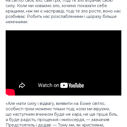
на світло своє зло, свій гріх, тоді те зло втрачає свою
силу. Коли ми ховаємо зло, хочемо показати себе
кращими, ніж ми є насправді, тоді те зло росте, воно нас
розбиває. Робить нас розслабленими і щоразу більше
немічними.
«Але мати силу і відвагу, виявити на Боже світло,
особисті гріхи можемо тільки тоді, коли ми віруємо,
що наступним вчинком буде не кара, не ще гірша біль,
а буде радість, прощення і милосердя, — зазначив
Предстоятель і додав: — Тому ми, як християни,