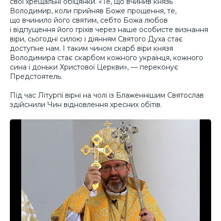
свої хрещальні обіцянки. «Те, що вчинив князь
Володимир, коли прийняв Боже прощення, те,
що вчинило його святим, себто Божа любов
і відпущення його гріхів через наше особисте визнання
віри, сьогодні силою і діянням Святого Духа стає
доступне нам. І таким чином скарб віри князя
Володимира стає скарбом кожного українця, кожного
сина і доньки Христової Церкви», — переконує
Предстоятель.
Під час Літургії вірні на чолі із Блаженнішим Святослав
здійснили Чин відновлення хресних обітів.