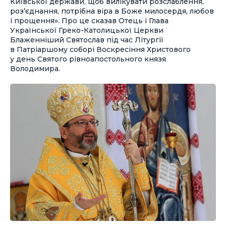
Київської держави, щоб вилікувати розслаблення,
роз’єднання, потрібна віра в Боже милосердя, любов
і прощення». Про це сказав Отець і Глава
Української Греко-Католицької Церкви
Блаженніший Святослав під час Літургії
в Патріаршому соборі Воскресіння Христового
у день Святого рівноапостольного князя
Володимира.