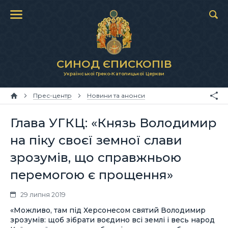
СИНОД ЄПИСКОПІВ
Української Греко-Католицької Церкви
Прес-центр
Новини та анонси
Глава УГКЦ: «Князь Володимир
на піку своєї земної слави
зрозумів, що справжньою
перемогою є прощення»
29 липня 2019
«Можливо, там під Херсонесом святий Володимир
зрозумів: щоб зібрати воєдино всі землі і весь народ