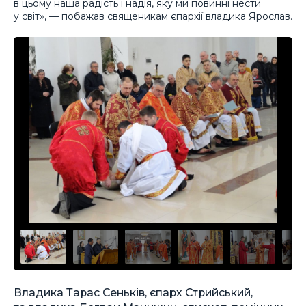
в цьому наша радість і надія, яку ми повинні нести
у світ», — побажав священикам єпархії владика Ярослав.
Владика Тарас Сеньків, єпарх Стрийський,