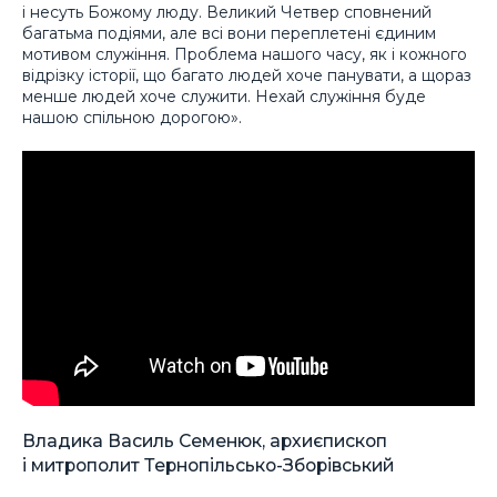
і несуть Божому люду. Великий Четвер сповнений
багатьма подіями, але всі вони переплетені єдиним
мотивом служіння. Проблема нашого часу, як і кожного
відрізку історії, що багато людей хоче панувати, а щораз
менше людей хоче служити. Нехай служіння буде
нашою спільною дорогою».
Владика Василь Семенюк, архиєпископ
і митрополит Тернопільсько-Зборівський