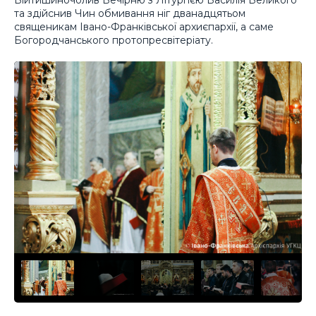
та здійснив Чин обмивання ніг дванадцятьом
священикам Івано-Франківської архиєпархії, а саме
Богородчанського протопресвітеріату.