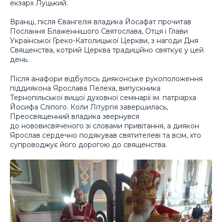
екзарх Луцький.
Вранці, після Євангелія владика Йосафат прочитав
Послання Блаженнішого Святослава, Отця і Глави
Української Греко-Католицької Церкви, з нагоди Дня
Священства, котрий Церква традиційно святкує у цей
день.
Після анафори відбулось дияконське рукоположення
піддиякона Ярослава Пелеха, випускника
Тернопільської вищої духовної семінарії ім. патріарха
Йосифа Сліпого. Коли Літургія завершилась,
Преосвященний владика звернувся
до нововисвяченого зі словами привітання, а диякон
Ярослав сердечно подякував святителеві та всім, хто
супроводжує його дорогою до священства.