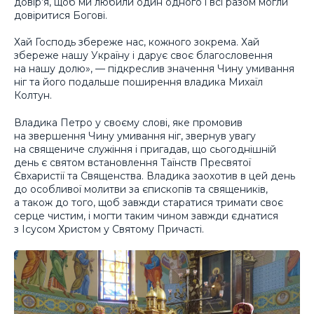
довір’я, щоб ми любили один одного і всі разом могли
довіритися Богові.
Хай Господь збереже нас, кожного зокрема. Хай
збереже нашу Україну і дарує своє благословення
на нашу долю», — підкреслив значення Чину умивання
ніг та його подальше поширення владика Михаїл
Колтун.
Владика Петро у своєму слові, яке промовив
на звершення Чину умивання ніг, звернув увагу
на священиче служіння і пригадав, що сьогоднішній
день є святом встановлення Таїнств Пресвятої
Євхаристії та Священства. Владика заохотив в цей день
до особливої молитви за єпископів та священиків,
а також до того, щоб завжди старатися тримати своє
серце чистим, і могти таким чином завжди єднатися
з Ісусом Христом у Святому Причасті.