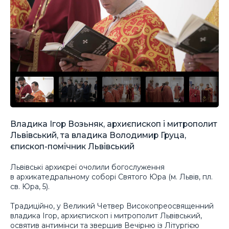
Владика Ігор Возьняк, архиєпископ і митрополит
Львівський, та владика Володимир Груца,
єпископ-помічник Львівський
Львівські архиєреї очолили богослуження
в архикатедральному соборі Святого Юра (м. Львів, пл.
св. Юра, 5).
Традиційно, у Великий Четвер Високопреосвященний
владика Ігор, архиєпископ і митрополит Львівський,
освятив антимінси та звершив Вечірню із Літургією