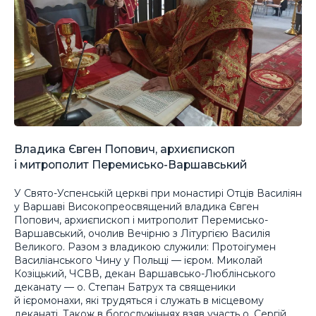
Владика Євген Попович, архиєпископ
і митрополит Перемисько-Варшавський
У Свято-Успенській церкві при монастирі Отців Василіян
у Варшаві Високопреосвящений владика Євген
Попович, архиєпископ і митрополит Перемисько-
Варшавський, очолив Вечірню з Літургією Василія
Великого. Разом з владикою служили: Протоігумен
Василіанського Чину у Польщі — ієром. Миколай
Козіцький, ЧСВВ, декан Варшавсько-Люблінського
деканату — о. Степан Батрух та священики
й ієромонахи, які трудяться і служать в місцевому
деканаті. Також в богослужіннях взяв участь о. Сергій