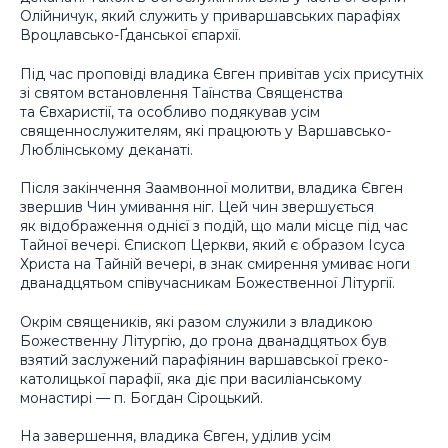
Олійничук, який служить у приваршавських парафіях
Вроцлавсько-Ґданської єпархії.
Під час проповіді владика Євген привітав усіх присутніх
зі святом встановлення Таїнства Священства
та Євхаристії, та особливо подякував усім
священнослужителям, які працюють у Варшавсько-
Люблінському деканаті.
Після закінчення Заамвонної молитви, владика Євген
звершив Чин умивання ніг. Цей чин звершується
як відображення однієї з подій, що мали місце під час
Тайної вечері. Єпископ Церкви, який є образом Ісуса
Христа на Тайній вечері, в знак смирення умиває ноги
дванадцятьом співучасникам Божественної Літургії.
Окрім священиків, які разом служили з владикою
Божественну Літургію, до грона дванадцятьох був
взятий заслужений парафіянин варшавської греко-
католицької парафії, яка діє при василіанському
монастирі — п. Богдан Сіроцький.
На завершення, владика Євген, уділив усім