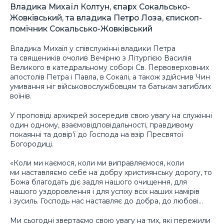
Владика Михаїл Колтун, єпарх Сокальсько-
Жовківський, та владика Петро Лоза, єпископ-
помічник Сокальсько-Жовківський
Владика Михаїл у співслужінні владики Петра
та священиків очолив Вечірню з Літургією Василія
Великого в катедральному соборі Св. Первоверховних
апостолів Петра і Павла, в Сокалі, а також здійснив Чин
умивання ніг військовослужбовцям та батькам загиблих
воїнів.
У проповіді архиєрей зосередив свою увагу на служінні
один одному, взаємовідповідальності, правдивому
покаянні та довір’ї до Господа на взір Пресвятої
Богородиці.
«Коли ми каємося, коли ми виправляємося, коли
ми наставляємо себе на добру християнську дорогу, то
Божа благодать діє задля нашого очищення, для
нашого уздоровлення і для успіху всіх наших намірів
і зусиль. Господь нас наставляє до добра, до любові…
Ми сьогодні звертаємо свою увагу на тих, які пережили