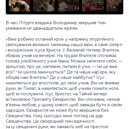
В часі Літургії владика Володимир звершив Чин
умивання ніг дванадцятьом ієреям.
«Вже робимо останній крок у напрямку літургійного
святкування великих таємниць нашої віри, а саме смерті
і воскресіння Ісуса Христа. У Великий Четвер Вчитель
збирає учнів на вечерю. На грудях Вчителя спочиває
голова улюбленого учня Івана. Можна запитати себе, —
зрештою, про це, напевне, питали й учні, — чи це вже
все? Чи школа закінчується? Де та наша кар’єра, яку
обіцяв нам Вчитель? Де є наше майбутнє? Ісус
нахиляється до апостолів, до своїх учнів. Він не вмиває
руки, як Пилат, а нахиляється, щоб учням помити ноги,
щоб їм послужити. Ісус Христос на Тайній вечері
встановлює Пресвяту Євхаристію. Він спочиває, немов
в’язень любові, у цьому кивоті, щоб завжди бути зі своїм
народом. Євхаристія не може бути звершена без
Священства, тому сьогодні лине погляд на дар
Священства. Це своєрідний гімн вдячності
за ці священичі руки, які ламають хліб на престолі