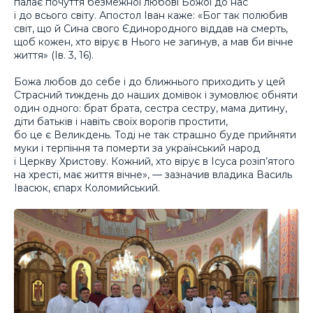
палає почуття безмежної любові Божої до нас
і до всього світу. Апостол Іван каже: «Бог так полюбив
світ, що й Сина свого Єдинородного віддав на смерть,
щоб кожен, хто вірує в Нього не загинув, а мав би вічне
життя» (Ів. 3, 16).
Божа любов до себе і до ближнього приходить у цей
Страсний тиждень до наших домівок і зумовлює обняти
один одного: брат брата, сестра сестру, мама дитину,
діти батьків і навіть своїх ворогів простити,
бо це є Великдень. Тоді не так страшно буде прийняти
муки і терпіння та померти за український народ
і Церкву Христову. Кожний, хто вірує в Ісуса розіп’ятого
на хресті, має життя вічне», — зазначив владика Василь
Івасюк, єпарх Коломийський.