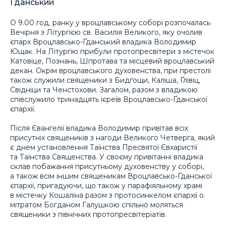
Ґданський
О 9.00 год. ранку у вроцлавському соборі розпочалась
Вечірня з Літургією св. Василія Великого, яку очолив
єпарх Вроцлавсько-Ґданський владика Володимир
Ющак. На Літургію прибули протопресвітери з містечок
Катовіце, Познань, Шпротава та місцевий вроцлавський
декан. Окрім вроцлавського духовенства, при престолі
також служили священики з Бидґощи, Каліша, Ґлівіц,
Свідніци та Ченстохови. Загалом, разом з владикою
співслужило тринадцять ієреїв Вроцлавсько-Ґданської
єпархії.
Після Євангелії владика Володимир привітав всіх
присутніх священиків з нагоди Великого Четверга, який
є днем установлення Таїнства Пресвятої Євхаристії
та Таїнства Священства. У своєму привітанні владика
склав побажання присутньому духовенству у соборі,
а також всім іншим священикам Вроцлавсько-Ґданської
єпархії, пригадуючи, що також у парафіяльному храмі
в містечку Кошаліна разом з протосинкелом єпархії о.
мітратом Богданом Галушкою спільно моляться
священики з північних протопресвітеріатів.