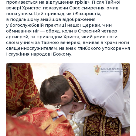
проливається на відпущення гріхів». Після Тайної
вечері Христос, показуючи Своє смирення, омив
ноги учням. Цей приклад, як і Євхаристія,
в подальшому знайшов відображення
у богослужбовій практиці нашої Церкви. Чин
обмивання ніг — обряд, коли в Страсний четвер
архиєрей, за прикладом Христа, який умив ноги
своїм учням за Тайною вечерею, вмиває в храмі ноги
священнослужителям, на знак глибокого упокорення
і служіння народові Божому.