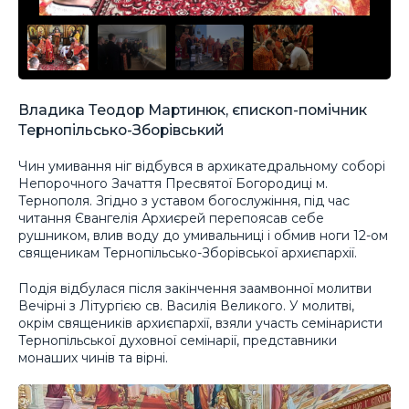
Владика Теодор Мартинюк, єпископ-помічник
Тернопільсько-Зборівський
Чин умивання ніг відбувся в архикатедральному соборі
Непорочного Зачаття Пресвятої Богородиці м.
Тернополя. Згідно з уставом богослужіння, під час
читання Євангелія Архиєрей перепоясав себе
рушником, влив воду до умивальниці і обмив ноги 12-ом
священикам Тернопільсько-Зборівської архиєпархії.
Подія відбулася після закінчення заамвонної молитви
Вечірні з Літургією св. Василія Великого. У молитві,
окрім священиків архиєпархії, взяли участь семінаристи
Тернопільської духовної семінарії, представники
монаших чинів та вірні.