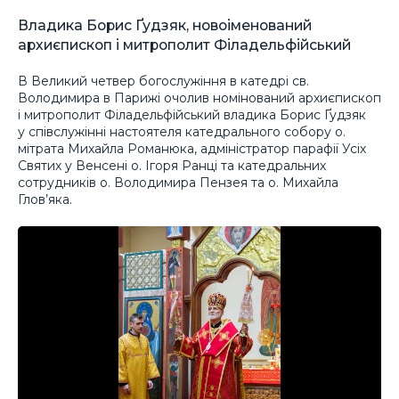
Владика Борис Ґудзяк, новоіменований
архиєпископ і митрополит Філадельфійський
В Великий четвер богослужіння в катедрі св.
Володимира в Парижі очолив номінований архиєпископ
і митрополит Філадельфійський владика Борис Ґудзяк
у співслужінні настоятеля катедрального собору о.
мітрата Михайла Романюка, адміністратор парафії Усіх
Святих у Венсені о. Ігоря Ранці та катедральних
сотрудників о. Володимира Пензея та о. Михайла
Глов’яка.