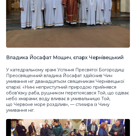
Владика Йосафат Мощич, єпарх Чернівецький
У катедральному храмі Успіння Пресвятої Богородиці
Преосвященний владика Йосафат здійснив Чин
умивання ніг дванадцятьом священикам Чернівецької
єпархії. «Нині неприступний природою прийнявся
обов’язку раба, рушником перепоясався Той, що одіває
небо хмарами; воду вливає в умивальницю Той,
що Червоне море розділив», — стихира із Чину
умивання ніг.