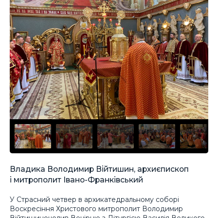
Владика Володимир Війтишин, архиєпископ
і митрополит Івано-Франківський
У Страсний четвер в архикатедральному соборі
Воскресіння Христового митрополит Володимир
Війтишиночолив Вечірню з Літургією Василія Великого