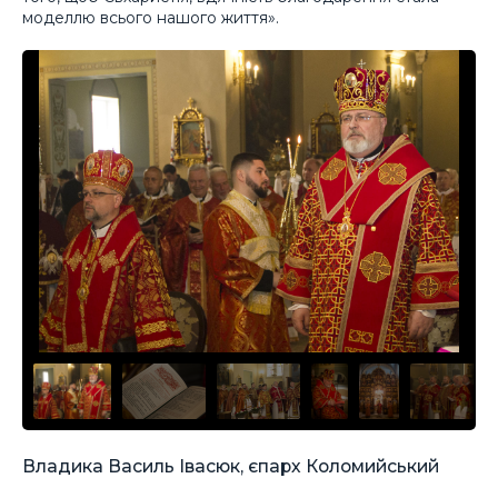
моделлю всього нашого життя».
Владика Василь Івасюк, єпарх Коломийський