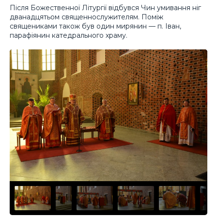
Після Божественної Літургії відбувся Чин умивання ніг
дванадцятьом священнослужителям. Поміж
священиками також був один мирянин — п. Іван,
парафіянин катедрального храму.