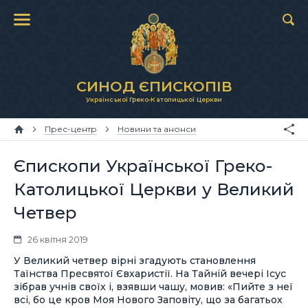
СИНОД ЄПИСКОПІВ
Української Греко-Католицької Церкви
Прес-центр
Новини та анонси
Єпископи Української Греко-
Католицької Церкви у Великий
Четвер
26 квітня 2019
У Великий четвер вірні згадують становлення
Таїнства Пресвятої Євхаристії. На Тайній вечері Ісус
зібрав учнів своїх і, взявши чашу, мовив: «Пийте з неї
всі, бо це кров Моя Нового Заповіту, що за багатьох