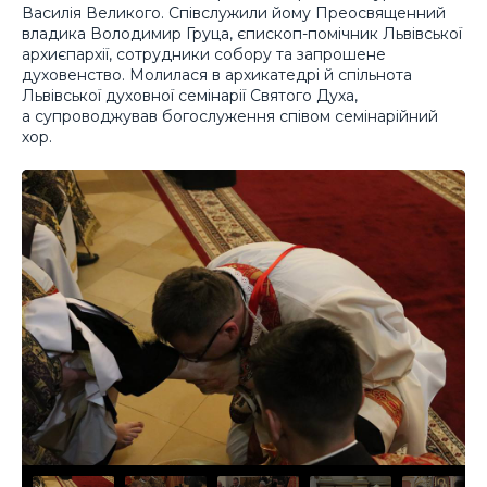
Василія Великого. Співслужили йому Преосвященний
владика Володимир Груца, єпископ-помічник Львівської
архиєпархії, сотрудники собору та запрошене
духовенство. Молилася в архикатедрі й спільнота
Львівської духовної семінарії Святого Духа,
а супроводжував богослуження співом семінарійний
хор.