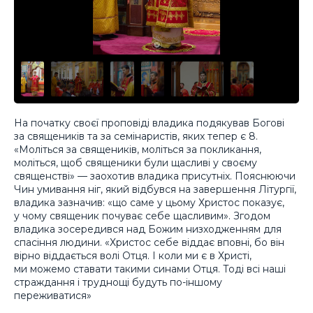
На початку своєї проповіді владика подякував Богові
за священиків та за семінаристів, яких тепер є 8.
«Моліться за священиків, моліться за покликання,
моліться, щоб священики були щасливі у своєму
священстві» — заохотив владика присутніх. Пояснюючи
Чин умивання ніг, який відбувся на завершення Літургії,
владика зазначив: «що саме у цьому Христос показує,
у чому священик почуває себе щасливим». Згодом
владика зосередився над Божим низходженням для
спасіння людини. «Христос себе віддає вповні, бо він
вірно віддається волі Отця. І коли ми є в Христі,
ми можемо ставати такими синами Отця. Тоді всі наші
страждання і труднощі будуть по-іншому
переживатися»