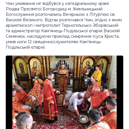
Чин умивання ніг відбувся у катедральному храмі
Різдва Пресвятої Богородиці м. Хмельницький.
Богослужіння розпочались Вечірньою з Літургією св.
Василія Великого. Відтак розпочався Чин, згідно з яким
архиєпископ і митрополит Тернопільсько-Зборівський
та адміністратор Кам’янець-Подільської єпархії Василій
Семенюк, наслідуючи приклад смирення Ісуса Христа,
умив ноги 12 священнослужителям Кам’янець-
Подільській єпархії.