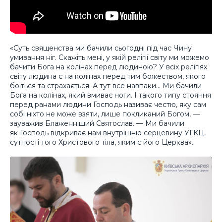
«Суть священства ми бачили сьогодні під час Чину
умивання ніг. Скажіть мені, у якій релігії світу ми можемо
бачити Бога на колінах перед людиною? У всіх релігіях
світу людина є на колінах перед тим божеством, якого
боїться та страхається. А тут все навпаки… Ми бачили
Бога на колінах, який вмиває ноги. І такого типу стояння
перед ранами людини Господь називає честю, яку сам
собі ніхто не може взяти, лише покликаний Богом, —
зауважив Блаженніший Святослав. — Ми бачили
як Господь відкриває нам внутрішню серцевину УГКЦ,
сутності того Христового тіла, яким є його Церква».