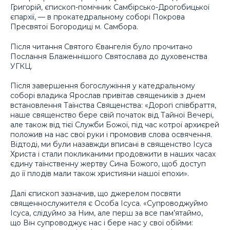
Григорій, єпископ-помічник Самбірсько-Дрогобицької
єпархії, — в прокатедральному соборі Покрова
Пресвятої Богородиці м. Самбора.
Після читання Святого Євангелія було прочитано
Послання Блаженнішого Святослава до духовенства
УГКЦ.
Після завершення богослужіння у катедральному
соборі владика Ярослав привітав священиків з днем
встановлення Таїнства Священства: «Дорогі співбраття,
наше священство бере свій початок від Тайної Вечері,
але також від тієї Служби Божої, під час котрої архиєрей
положив на нас свої руки і промовив слова освячення.
Відтоді, ми були назавжди вписані в священство Ісуса
Христа і стали покликаними продовжити в наших часах
єдину таїнственну жертву Сина Божого, щоб доступ
до її плодів мали також християни нашої епохи».
Далі єпископ зазначив, що джерелом посвяти
священнослужителя є Особа Ісуса. «Супроводжуймо
Ісуса, слідуймо за Ним, але перш за все пам’ятаймо,
що Він супроводжує нас і бере нас у свої обійми: