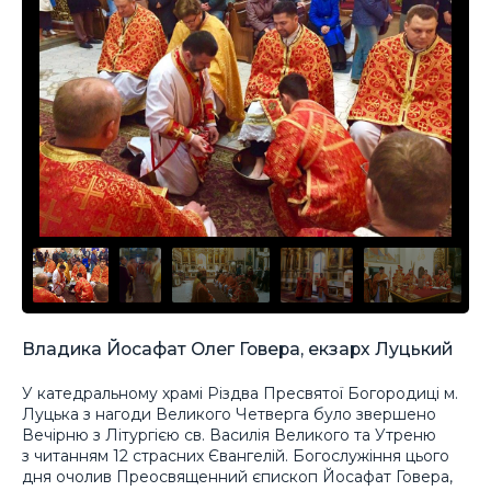
Владика Йосафат Олег Говера, екзарх Луцький
У катедральному храмі Різдва Пресвятої Богородиці м.
Луцька з нагоди Великого Четверга було звершено
Вечірню з Літургією св. Василія Великого та Утреню
з читанням 12 страсних Євангелій. Богослужіння цього
дня очолив Преосвященний єпископ Йосафат Говера,