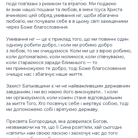
події пов’язані з ризиком та втратою. Ми подаємо
їм знак нашої пошани та любові, в імені Ісуса Христа
вчиняємо цей обряд умивання ніг, щоби збагачені
любов’ю, ми почували себе в в цьому світі захищеними
через Боже благословення.
Умивання ніг — це є приклад того, що ми повинні один
одному робити добро, і коли ми робимо добро
з любові, то ми очищуємося. Коли ми це з вірою робимо,
коли допомагаємо, коли молимося, коли співчуваємо,
коли стараємося заради ближнього — то
ми примножуємо те добро, тоді Боже благословення
очищує нас і збагачує наше життя.
Захист Батьківщини є чи не найважливішим державним
завданням, і ми всі маємо його виконувати… І коли
ми організуємося, коли кожен стане відповідальним
за життя Того, Хто посвячує себе і жертвує собою, тоді
ми допоможемо собі і врятуємо державу.
Пресвята Богородиця, яка довірилася Богові,
незважаючи на те, що Її Сина розіп’яли, хай сьогодні
«світить» нам своєю ласкою і заохочує нас до того