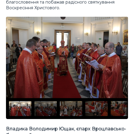
благословення та побажав радісного святкування
Воскресіння Христового.
Владика Володимир Ющак, єпарх Вроцлавсько-