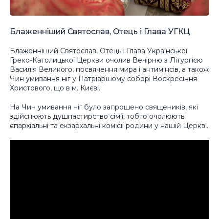
Блаженніший Святослав, Отець і Глава УГКЦ
Блаженніший Святослав, Отець і Глава Української
Греко-Католицької Церкви очолив Вечірню з Літургією
Василія Великого, посвячення мира і антимінсів, а також
Чин умивання ніг у Патріаршому соборі Воскресіння
Христового, що в м. Києві.
На Чин умивання ніг було запрошено священиків, які
здійснюють душпастирство сім’ї, тобто очолюють
єпархіальні та екзархальні комісії родини у нашій Церкві.