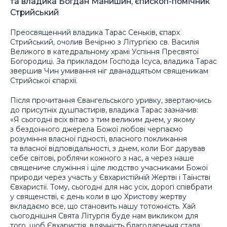
та владика Богдан Манишин, єпископ-помічник
Стрийський
Преосвященний владика Тарас Сеньків, єпарх
Стрийський, очолив Вечірню з Літургією св. Василія
Великого в катедральному храмі Успіння Пресвятої
Богородиці. За прикладом Господа Ісуса, владика Тарас
звершив Чин умивання ніг дванадцятьом священикам
Стрийської єпархії.
Після прочитання Євангельського уривку, звертаючись
до присутніх душпастирів, владика Тарас зазначив:
«Я сьогодні всіх вітаю з тим великим днем, у якому
з бездонного джерела Божої любові черпаємо
розуміння власної гідності, власного покликання
та власної відповідальності, з днем, коли Бог дарував
себе світові, роблячи кожного з нас, а через наше
священиче служіння і ціле людство учасниками Божої
природи через участь у Євхаристійній Жертві і Таїнстві
Євхаристії. Тому, сьогодні для нас усіх, дорогі співбрати
у священстві, є день коли в цю Христову жертву
вкладаємо все, що становить нашу тотожність. Хай
сьогоднішня Свята Літургія буде нам викликом для
того, щоб Євхаристія, вдячність благодарення стала