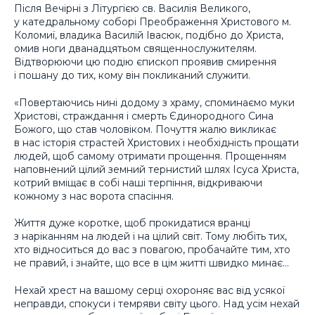
Після Вечірні з Літургією св. Василія Великого,
у катедральному соборі Преображення Христового м.
Коломиї, владика Василій Івасюк, подібно до Христа,
омив ноги дванадцятьом священнослужителям.
Відтворюючи цю подію єпископ проявив смирення
і пошану до тих, кому він покликаний служити.
«Повертаючись нині додому з храму, споминаємо муки
Христові, страждання і смерть Єдинородного Сина
Божого, що став чоловіком. Почуття жалю викликає
в нас історія страстей Христових і необхідність прощати
людей, щоб самому отримати прощення. Прощенням
наповнений цілий земний тернистий шлях Ісуса Христа,
котрий вміщає в собі наші терпіння, відкриваючи
кожному з нас ворота спасіння.
Життя дуже коротке, щоб прокидатися вранці
з наріканням на людей і на цілий світ. Тому любіть тих,
хто відноситься до вас з повагою, пробачайте тим, хто
не правий, і знайте, що все в цім житті швидко минає…
Нехай хрест на вашому серці охороняє вас від усякої
неправди, спокуси і темряви світу цього. Над усім нехай