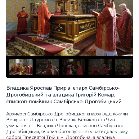
Владика Ярослав Приріз, єпарх Самбірсько-
Дрогобицький, та владика Григорій Комар,
єпископ-помічник Самбірсько-Дрогобицький
Архиєреї Самбірсько-Дрогобицької єпархії відслужили
Вечірню з Літургією св. Василія Великого та Чин
умивання ніг. Владика Ярослав, єпископ Самбірсько-
Дрогобицький, очолив богослужіння у катедральному
соборі Пресвятої Трійці м. Дрогобича, а владика