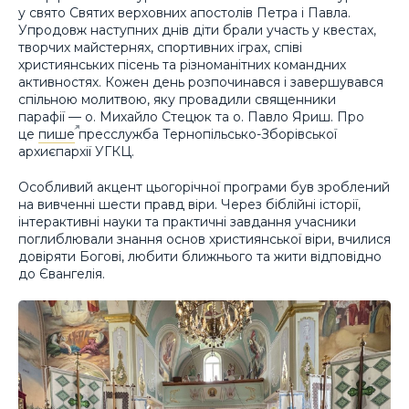
у свято Святих верховних апостолів Петра і Павла.
Упродовж наступних днів діти брали участь у квестах,
творчих майстернях, спортивних іграх, співі
християнських пісень та різноманітних командних
активностях. Кожен день розпочинався і завершувався
спільною молитвою, яку провадили священники
парафії — о. Михайло Стецюк та о. Павло Яриш. Про
це
пише
пресслужба Тернопільсько-Зборівської
архиєпархії УГКЦ.
Особливий акцент цьогорічної програми був зроблений
на вивченні шести правд віри. Через біблійні історії,
інтерактивні науки та практичні завдання учасники
поглиблювали знання основ християнської віри, вчилися
довіряти Богові, любити ближнього та жити відповідно
до Євангелія.