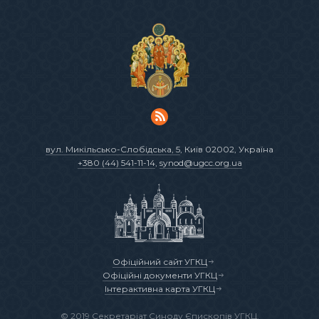
вул. Микільсько-Слобідська, 5
, Київ 02002, Україна
+380 (44) 541-11-14
,
synod@ugcc.org.ua
Офіційний сайт УГКЦ
Офіційні документи УГКЦ
Інтерактивна карта УГКЦ
© 2019 Секретаріат Синоду Єпископів УГКЦ.