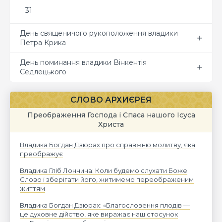
31
День священичого рукоположення владики
Петра Крика
День поминання владики Вінкентія
Седлецького
СЛОВО АРХИЄРЕЯ
Преображення Господа і Спаса нашого Ісуса
Христа
Владика Богдан Дзюрах про справжню молитву, яка
преображує
Владика Гліб Лончина: Коли будемо слухати Боже
Слово і зберігати його, житимемо переображеним
життям
Владика Богдан Дзюрах: «Благословення плодів —
це духовне дійство, яке виражає наш стосунок