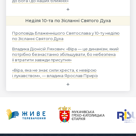
до Бога і до наших ближніх»
Неділя 10-та по Зісланні Святого Духа
Проповідь Блаженнішого Святослава у 10-ту неділю
по Зісланні Святого Духа
Владика Діонісій Ляхович: «Віра — це динамізм, який
потрібно безнастанно збільшувати, бо небезпека
її втратити завжди присутня»
«Віра, яка не знає сили хреста, є невірою
і лукавством», — владика Ярослав Приріз