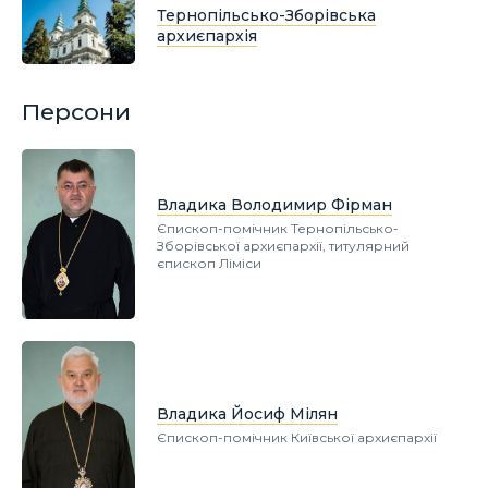
Тернопільсько-Зборівська
архиєпархія
Персони
Владика Володимир Фірман
Єпископ-помічник Тернопільсько-
Зборівської архиєпархії, титулярний
єпископ Ліміси
Владика Йосиф Мілян
Єпископ-помічник Київської архиєпархії