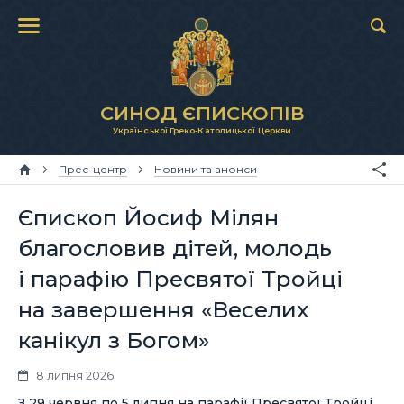
СИНОД ЄПИСКОПІВ
Української Греко-Католицької Церкви
Прес-центр
Новини та анонси
Єпископ Йосиф Мілян
благословив дітей, молодь
і парафію Пресвятої Тройці
на завершення «Веселих
канікул з Богом»
8 липня 2026
З 29 червня по 5 липня на парафії Пресвятої Тройці