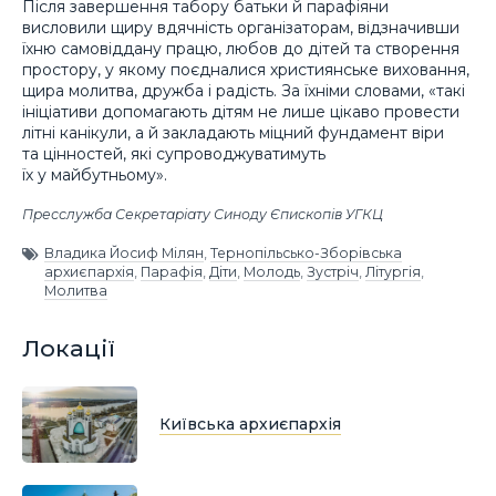
Після завершення табору батьки й парафіяни
висловили щиру вдячність організаторам, відзначивши
їхню самовіддану працю, любов до дітей та створення
простору, у якому поєдналися християнське виховання,
щира молитва, дружба і радість. За їхніми словами, «такі
ініціативи допомагають дітям не лише цікаво провести
літні канікули, а й закладають міцний фундамент віри
та цінностей, які супроводжуватимуть
їх у майбутньому».
Пресслужба Секретаріату Синоду Єпископів УГКЦ
Владика Йосиф Мілян
,
Тернопільсько-Зборівська
архиєпархія
,
Парафія
,
Діти
,
Молодь
,
Зустріч
,
Літургія
,
Молитва
Локації
Київська архиєпархія