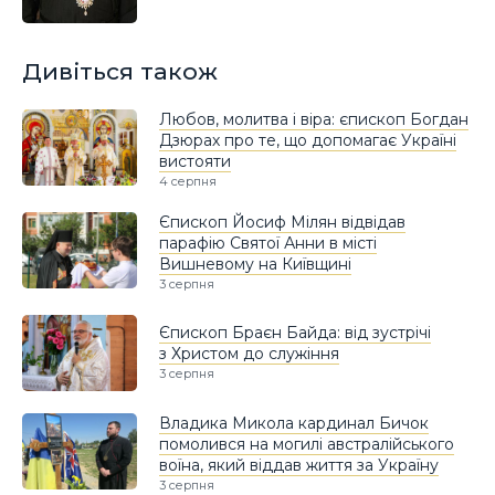
Дивіться також
Любов, молитва і віра: єпископ Богдан
Дзюрах про те, що допомагає Україні
вистояти
4 серпня
Єпископ Йосиф Мілян відвідав
парафію Святої Анни в місті
Вишневому на Київщині
3 серпня
Єпископ Браєн Байда: від зустрічі
з Христом до служіння
3 серпня
Владика Микола кардинал Бичок
помолився на могилі австралійського
воїна, який віддав життя за Україну
3 серпня