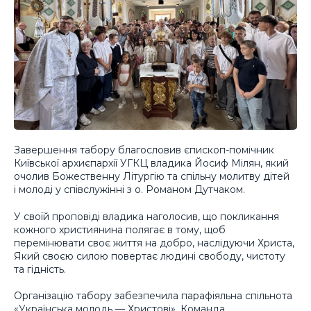
Завершення табору благословив єпископ-помічник
Київської архиєпархії УГКЦ владика Йосиф Мілян, який
очолив Божественну Літургію та спільну молитву дітей
і молоді у співслужінні з о. Романом Дутчаком.
У своїй проповіді владика наголосив, що покликання
кожного християнина полягає в тому, щоб
перемінювати своє життя на добро, наслідуючи Христа,
Який своєю силою повертає людині свободу, чистоту
та гідність.
Організацію табору забезпечила парафіяльна спільнота
«Українська молодь — Христові». Команда