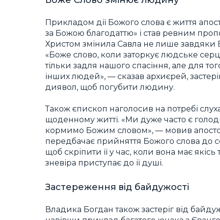
Прикладом дії Божого слова є життя апос
за Божою благодаттю» і став ревним проп
Христом змінила Савла не лише завдяки Бо
«Боже слово, коли заторкує людське серц
тільки задля нашого спасіння, але для то
інших людей», — сказав архиєрей, застері
диявол, щоб погубити людину.
Також єпископ наголосив на потребі слуха
щоденному житті. «Ми дуже часто є голодн
кормимо Божим словом», — мовив апостол
передбачає прийняття Божого слова до се
щоб скріпити її у час, коли вона має якіс
зневіра приступає до її душі.
Застереження від байдужості
Владика Богдан також застеріг від байдуж