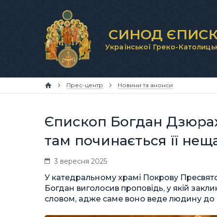
СИНОД ЄПИСК
Української Греко-Католиць
Прес-центр
Новини та анонси
Єпископ Богдан Дзюрах
там починається її нещ
3 вересня 2025
У катедральному храмі Покрову Пресвятої
Богдан виголосив проповідь, у якій закл
словом, адже саме воно веде людину до 