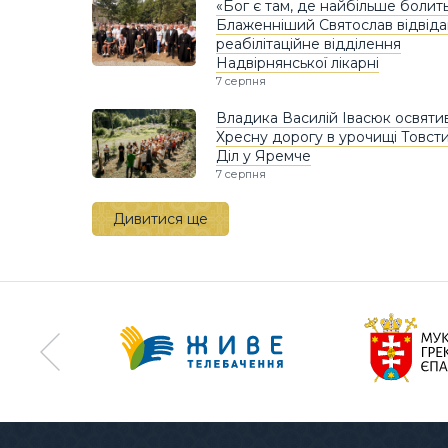
«Бог є там, де найбільше болить
Блаженніший Святослав відвіда
реабілітаційне відділення
Надвірнянської лікарні
7 серпня
Владика Василій Івасюк освяти
Хресну дорогу в урочищі Товст
Діл у Яремче
7 серпня
Дивитися ще