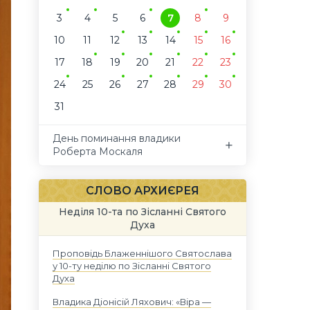
3
4
5
6
7
8
9
10
11
12
13
14
15
16
17
18
19
20
21
22
23
24
25
26
27
28
29
30
31
День поминання владики
Роберта Москаля
СЛОВО АРХИЄРЕЯ
Неділя 10-та по Зісланні Святого
Духа
Проповідь Блаженнішого Святослава
у 10-ту неділю по Зісланні Святого
Духа
Владика Діонісій Ляхович: «Віра —