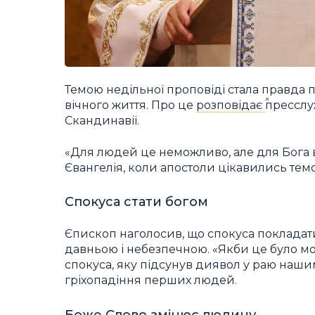
Темою недільної проповіді стала правда
вічного життя. Про це
розповідає
пресслу
Скандинавії.
«Для людей це неможливо, але для Бога в
Євангелія, коли апостоли цікавились те
Спокуса стати богом
Єпископ наголосив, що спокуса покладати
давньою і небезпечною. «Якби це було мо
спокуса, яку підсунув диявол у раю наш
гріхопадіння перших людей.
Боже Слово змінює людину