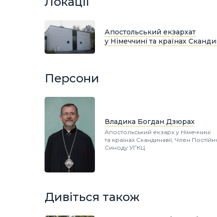
Локації
Апостольський екзархат
у Німеччині та країнах Сканди
Персони
Владика Богдан Дзюрах
Апостольський екзарх у Німеччині
та країнах Скандинавії, Член Постій
Синоду УГКЦ
Дивіться також