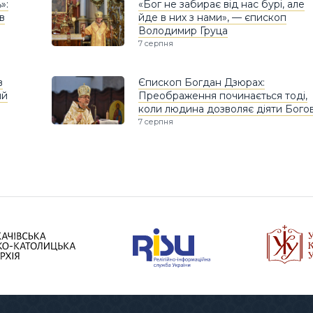
»:
«Бог не забирає від нас бурі, але
в
йде в них з нами», — єпископ
Володимир Груца
7 серпня
в
Єпископ Богдан Дзюрах:
ий
Преображення починається тоді,
коли людина дозволяє діяти Богов
7 серпня