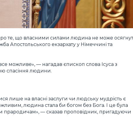
 про те, що власними силами людина не може осягну
жба Апостольського екзархату у Німеччині та
се можливе», — нагадав єпископ слова Ісуса з
мою спасіння людини.
ся лише на власні заслуги чи людську мудрість є
жливим, людина стала би богом без Бога. І це була
им прародичам», — сказав проповідник, пригадуючи