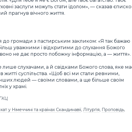
я. «Для тебе я не є Богом, але твоє багатство. Твоє
духовні заслуги можуть стати ідолом», — сказав єписко
кий прагнув вічного життя.
я до громади з пастирським закликом: «Я так бажаю
з більш уважними і відкритими до слухання Божого
воно не дає просто побожну інформацію, а — життя».
лише слухачами, а й свідками Божого слова, яке ма
в житті суспільства. «Щоб всі ми стали ревними,
нших людей — своїми словами, а ще більше своїм
іх у храмі.
УГКЦ
ат у Німеччині та країнах Скандинавії
,
Літургія
,
Проповідь
,