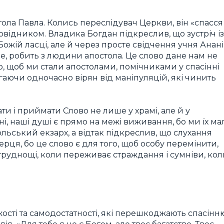
тола Павла. Колись переслідувач Церкви, він «спасся
овідником. Владика Богдан підкреслив, що зустріч із
жій ласці, але й через просте свідчення учня Ананії
е, робить з людини апостола. Це слово дане нам не
го, щоб ми стали апостолами, помічниками у спасінні
гаючи одночасно вірян від маніпуляцій, які чинить
ти і приймати Слово не лише у храмі, але й у
і, наші душі є прямо на межі виживання, бо ми їх ма
ьський екзарх, а відтак підкреслив, що слухання
рця, бо це слово є для того, щоб особу перемінити,
ь труднощі, коли переживає страждання і сумніви, ко
ості та самодостатності, які перешкоджають спасінн