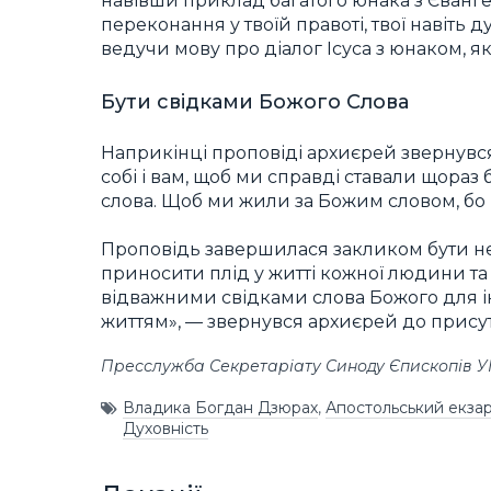
навівши приклад багатого юнака з Євангелі
переконання у твоїй правоті, твої навіть 
ведучи мову про діалог Ісуса з юнаком, я
Бути свідками Божого Слова
Наприкінці проповіді архиєрей звернувс
собі і вам, щоб ми справді ставали щора
слова. Щоб ми жили за Божим словом, бо 
Проповідь завершилася закликом бути не 
приносити плід у житті кожної людини та 
відважними свідками слова Божого для і
життям», — звернувся архиєрей до присутн
Пресслужба Секретаріату Синоду Єпископів 
Владика Богдан Дзюрах
,
Апостольський екзарх
Духовність