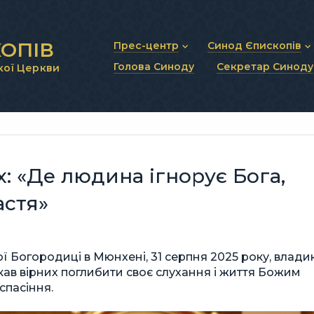
ОПІВ
Прес-центр
Синод Єпископів
Голова Синоду
Секретар Синоду
кої Церкви
Новини та анонси
Статут Синоду Єписко
Інтерв’ю та коментарі
Регламент Синоду Єп
Проповіді та промови
Положення про Голов
Молитовне прикликанн
Синодальні органи
Секретаріат Синоду
Контактна інформація
: «Де людина ігнорує Бога,
астя»
 Богородиці в Мюнхені, 31 серпня 2025 року, влади
икав вірних поглибити своє слухання і життя Божим
спасіння.