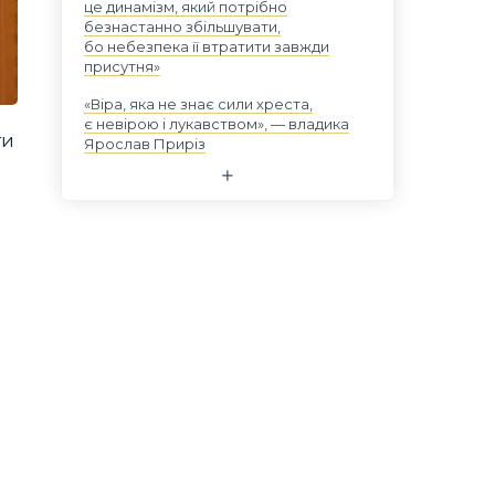
це динамізм, який потрібно
безнастанно збільшувати,
бо небезпека її втратити завжди
присутня»
«Віра, яка не знає сили хреста,
є невірою і лукавством», — владика
ти
Ярослав Приріз