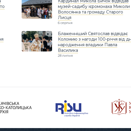
а
Кардинал Микола Бичок відвідав
хто
музей-садибу ієромонаха Миколи
Волосянка та громаду Старого
Лисця
6 серпня
Блаженніший Святослав відвідає
ня
Коломию з нагоди 100-річчя від д
народження владики Павла
Василика
28 липня