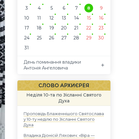
3
4
5
6
7
8
9
10
11
12
13
14
15
16
17
18
19
20
21
22
23
24
25
26
27
28
29
30
31
День поминання владики
Антонія Ангеловича
СЛОВО АРХИЄРЕЯ
Неділя 10-та по Зісланні Святого
Духа
Проповідь Блаженнішого Святослава
у 10-ту неділю по Зісланні Святого
Духа
Владика Діонісій Ляхович: «Віра —