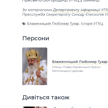
Пресвятої Богородиці УГКЦ у Вінниці.
За матеріалами
Департаменту інформації УГ
Пресслужба Секретаріату Синоду Єпископів 
Блаженніший Любомир Гузар
,
Історія УГКЦ
Персони
Блаженніший Любомир Гузар
Отець і Глава Української Греко-
Католицької Церкви
Дивіться також