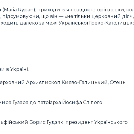
(Мaria Rypan), приходить як свідок історії в роки, ко
підсумовуючи, що він — «не тільки церковний діяч,
иходить далеко за межі Української Греко-Католицьк
и в Україні.
Верховний Архиєпископ Києво-Галицький, Отець
ира Гузара до патріарха Йосифа Сліпого
льфійський Борис Ґудзяк, президент Українського