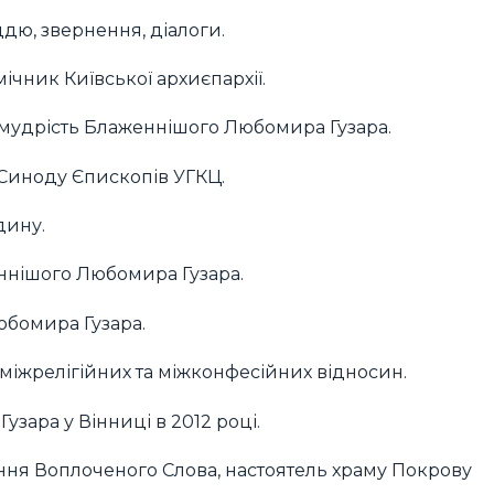
ддю, звернення, діалоги.
ічник Київської архиєпархії.
а мудрість Блаженнішого Любомира Гузара.
 Синоду Єпископів УГКЦ.
дину.
еннішого Любомира Гузара.
юбомира Гузара.
 з міжрелігійних та міжконфесійних відносин.
зара у Вінниці в 2012 році.
ння Воплоченого Слова, настоятель храму Покрову