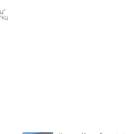
КЦ
УГКЦ