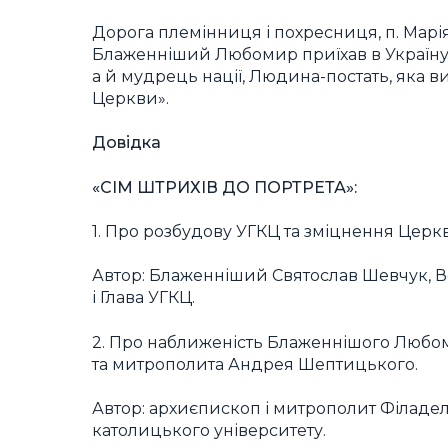
Дорога племінниця і похресниця, п. Марія 
Блаженніший Любомир приїхав в Україну, 
а й мудрець нації, Людина-постать, яка в
Церкви».
Довідка
«СІМ ШТРИХІВ ДО ПОРТРЕТА»:
1. Про розбудову УГКЦ та зміцнення Церкв
Автор: Блаженніший Святослав Шевчук, 
і Глава УГКЦ.
2. Про наближеність Блаженнішого Любом
та митрополита Андрея Шептицького.
Автор: архиєпископ і митрополит Філаде
католицького університету.