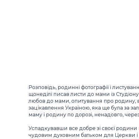
Розповідь, родинні фотографії і листува
щонеділі писав листи до мами із Студіону 
любов до мами, опитування про родину, віс
зацікавлення Україною, яка ще була за за
маму і родину по дорозі, ненадовго, через
Успадкувавши все добре зі своєї родини 
чудовим духовним батьком для Церкви і 