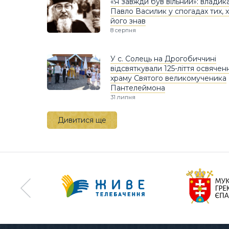
«Я завжди був вільний»: владик
Павло Василик у спогадах тих, 
його знав
8 серпня
У с. Солець на Дрогобиччині
відсвяткували 125-ліття освячен
храму Святого великомученика
Пантелеймона
31 липня
Дивитися ще