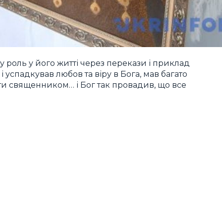
у роль у його житті через перекази і приклад
 успадкував любов та віру в Бога, мав багато
ути священником… і Бог так провадив, що все