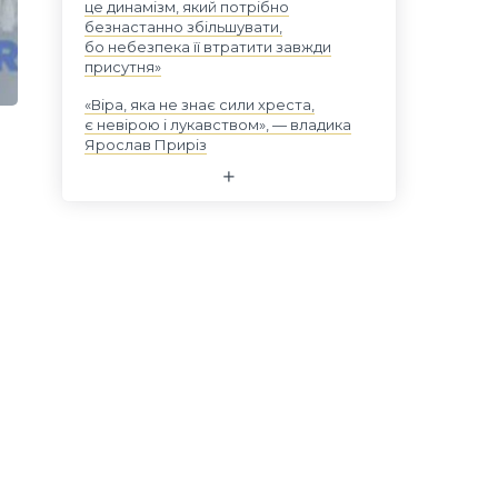
це динамізм, який потрібно
безнастанно збільшувати,
бо небезпека її втратити завжди
присутня»
«Віра, яка не знає сили хреста,
є невірою і лукавством», — владика
Ярослав Приріз