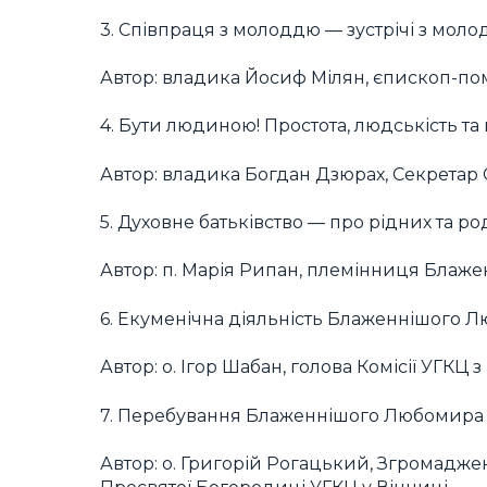
3. Співпраця з молоддю — зустрічі з моло
Автор: владика Йосиф Мілян, єпископ-пом
4. Бути людиною! Простота, людськість т
Автор: владика Богдан Дзюрах, Секретар
5. Духовне батьківство — про рідних та ро
Автор: п. Марія Рипан, племінниця Блаж
6. Екуменічна діяльність Блаженнішого Л
Автор: о. Ігор Шабан, голова Комісії УГКЦ
7. Перебування Блаженнішого Любомира Гу
Автор: о. Григорій Рогацький, Згромадже