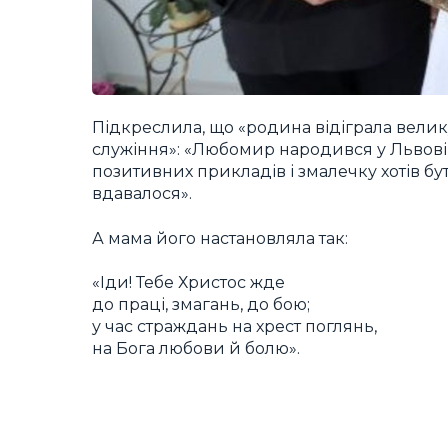
Підкреслила, що «родина відіграла велик
служіння»: «Любомир народився у Львові і
позитивних прикладів і змалечку хотів б
вдавалося».
А мама його настановляла так:
«Іди! Тебе Христос жде
до праці, змагань, до бою;
у час страждань на хрест поглянь,
на Бога любови й болю».