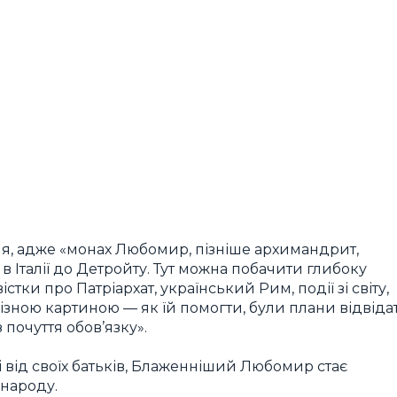
ння, адже «монах Любомир, пізніше архимандрит,
в Італії до Детройту. Тут можна побачити глибоку
тки про Патріархат, український Рим, події зі світу,
лізною картиною — як їй помогти, були плани відвіда
 почуття обов’язку».
і від своїх батьків, Блаженніший Любомир стає
народу.