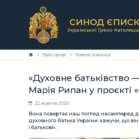
СИНОД ЄПИСК
Української Греко-Католиць
Прес-центр
Новини та анонси
«Духовне батьківство —
Марія Рипан у проєкті 
22 жовтня 2020
Вона повертає наш погляд насамперед 
духовного батька України, кажучи, що ві
і батькові».