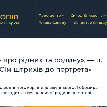
ОПІВ
Прес-центр
Синод Єпископів
Голова Синоду
Секретар Синоду
кої Церкви
Новини та анонси
Статут Синоду Єписко
Інтерв’ю та коментарі
Регламент Синоду Єп
Проповіді та промови
Положення про Голов
Молитовне прикликанн
Синодальні органи
Секретаріат Синоду
Контактна інформація
 про рідних та родину», — п.
«Сім штрихів до портрета»
до родинного коріння Блаженнішого Любомира —
н «походить із священничої родини по матері