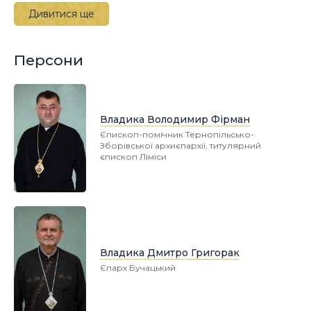
Дивитися ще
Персони
Владика Володимир Фірман
Єпископ-помічник Тернопільсько-
Зборівської архиєпархії, титулярний
єпископ Ліміси
Владика Дмитро Григорак
Єпарх Бучацький