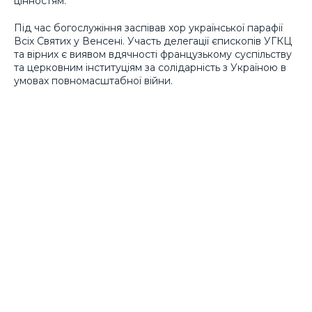
цінностям.
Під час богослужіння заспівав хор української парафії
Всіх Святих у Венсені. Участь делегації єпископів УГКЦ
та вірних є виявом вдячності французькому суспільству
та церковним інституціям за солідарність з Україною в
умовах повномасштабної війни.