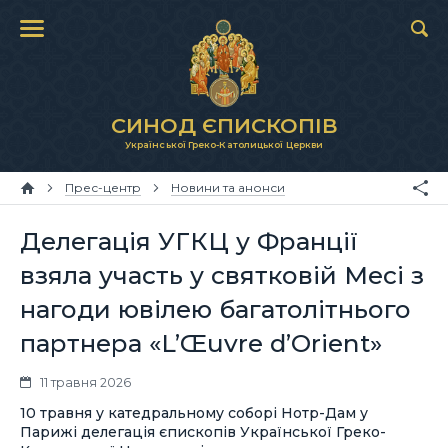
СИНОД ЄПИСКОПІВ
Української Греко-Католицької Церкви
Прес-центр
Новини та анонси
Делегація УГКЦ у Франції
взяла участь у святковій Месі з
нагоди ювілею багатолітнього
партнера «L’Œuvre d’Orient»
11 травня 2026
10 травня у катедральному соборі Нотр-Дам у
Парижі делегація єпископів Української Греко-