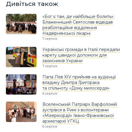
Дивіться також
«Бог є там, де найбільше болить»:
Блаженніший Святослав відвідав
реабілітаційне відділення
Надвірнянської лікарні
7 серпня
Українські громади в Італії передали
карету швидкої допомоги для
захисників України
7 серпня
Папа Лев XIV прийняв на аудієнції
владику Дмитра Григорака
та спільноту «Дому милосердя»
6 серпня
Вселенський Патріарх Варфоломій
зустрівся в Римі з волонтерами
«Мізерікордії» Івано-Франківської
архиєпархії УГКЦ
6 серпня