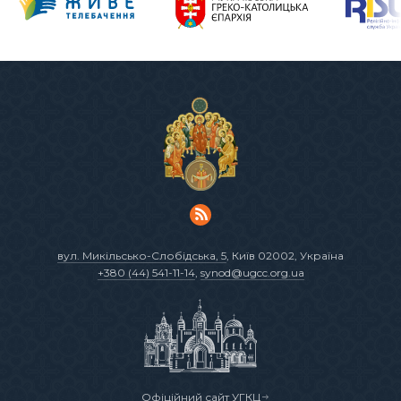
вул. Микільсько-Слобідська, 5
, Київ 02002, Україна
+380 (44) 541-11-14
,
synod@ugcc.org.ua
Офіційний сайт УГКЦ