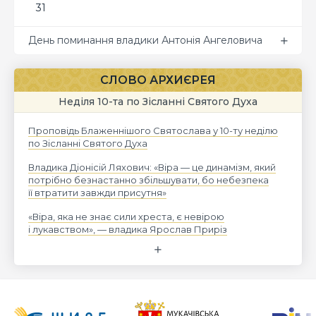
31
День поминання владики Антонія Ангеловича
СЛОВО АРХИЄРЕЯ
Неділя 10-та по Зісланні Святого Духа
Проповідь Блаженнішого Святослава у 10-ту неділю
по Зісланні Святого Духа
Владика Діонісій Ляхович: «Віра — це динамізм, який
потрібно безнастанно збільшувати, бо небезпека
її втратити завжди присутня»
«Віра, яка не знає сили хреста, є невірою
і лукавством», — владика Ярослав Приріз