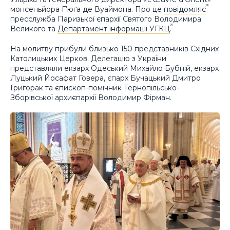
монсеньйора Г’юґа де Вуаймона. Про це
повідомляє
пресслужба Паризької єпархії Святого Володимира
Великого та
Департамент інформації УГКЦ
.
На молитву прибули близько 150 представників Східних
Католицьких Церков. Делегацію з України
представляли екзарх Одеський Михайло Бубній, екзарх
Луцький Йосафат Говера, єпарх Бучацький Дмитро
Григорак та єпископ-помічник Тернопільсько-
Зборівської архиєпархії Володимир Фірман.