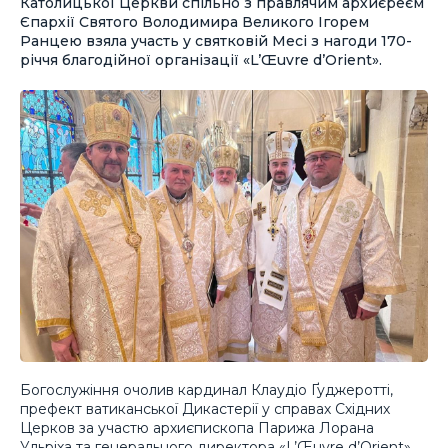
Католицької Церкви спільно з правлячим архиєреєм
Єпархії Святого Володимира Великого Ігорем
Ранцею взяла участь у святковій Месі з нагоди 170-
річчя благодійної організації «L’Œuvre d’Orient».
Богослужіння очолив кардинал Клаудіо Ґуджеротті,
префект ватиканської Дикастерії у справах Східних
Церков за участю архиєпископа Парижа Лорана
Ульріха та генерального директора «L’Œuvre d’Orient»