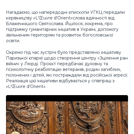
Нагадаємо, що напередодні єпископи УГКЦ передали
керівництву «L’Œuvre d’Orient»слова вдячності від
Блаженнішого Святослава. Йшлося, зокрема, про
підтримку гуманітарних ініціатив в Україні, допомогу
звільненим територіям та розвиток богословської
освіти.
Окремо під час зустрічі було представлено ініціативу
Паризької єпархії щодо створення центру «Зцілення ран
війни» у Люрді. Проєкт передбачає духовну та
психологічну реабілітацію ветеранів, родин загиблих,
полонених і дітей, які постраждали від російської агресії.
Реалізація цієї ініціативи відбувається у співпраці з
«L’Œuvre d’Orient».