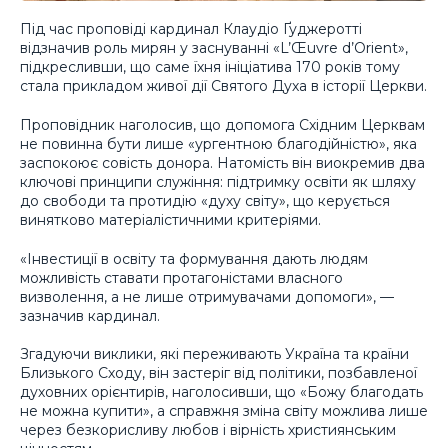
Під час проповіді кардинал Клаудіо Ґуджеротті
відзначив роль мирян у заснуванні «L’Œuvre d’Orient»,
підкресливши, що саме їхня ініціатива 170 років тому
стала прикладом живої дії Святого Духа в історії Церкви.
Проповідник наголосив, що допомога Східним Церквам
не повинна бути лише «ургентною благодійністю», яка
заспокоює совість донора. Натомість він виокремив два
ключові принципи служіння: підтримку освіти як шляху
до свободи та протидію «духу світу», що керується
винятково матеріалістичними критеріями.
«Інвестиції в освіту та формування дають людям
можливість ставати протагоністами власного
визволення, а не лише отримувачами допомоги», —
зазначив кардинал.
Згадуючи виклики, які переживають Україна та країни
Близького Сходу, він застеріг від політики, позбавленої
духовних орієнтирів, наголосивши, що «Божу благодать
не можна купити», а справжня зміна світу можлива лише
через безкорисливу любов і вірність християнським