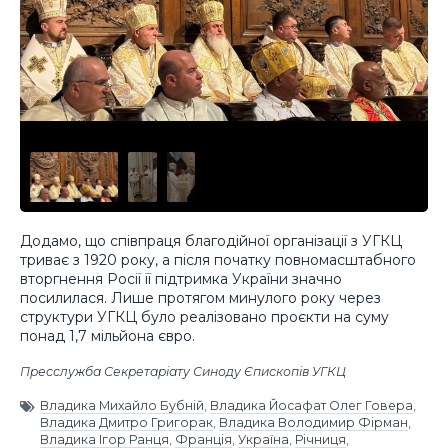
Додамо, що співпраця благодійної організації з УГКЦ
триває з 1920 року, а після початку повномасштабного
вторгнення Росії її підтримка України значно
посилилася. Лише протягом минулого року через
структури УГКЦ було реалізовано проєкти на суму
понад 1,7 мільйона євро.
Пресслужба Секретаріату Синоду Єпископів УГКЦ
Владика Михайло Бубній
,
Владика Йосафат Олег Говера
,
Владика Дмитро Григорак
,
Владика Володимир Фірман
,
Владика Ігор Ранця
,
Франція
,
Україна
,
Річниця
,