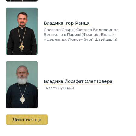
Владика Ігор Ранця
Єпископ Єпархії Святого Володимира
Великого в Парижі (Франція, Бельгія,
Нідерланди, Люксембурґ, Швейцарія)
Владика Йосафат Олег Говера
Екзарх Луцький
Дивитися ще