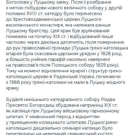
Богослова у Луцькому замку. Після її розібрання
з метою побудови нового величного собору у другій
половині ХVІІІ ст. катедру було перенесено
до Хрестовоздвиженської церкви Луцького
василіанського монастиря, яка належала раніше
Луцькому братству. Цей храм був зруйнований
пожежею на початку ХІХ ст. і відбудований лише
частково через декілька десятиліть, після повернення
до рук православної громади (Луцька греко-католицька
єпархія була скасована царським урядом у 1828 році,
а більшість унійних парафій насильно навернені
на православ’я після Полоцького собору 1839 року).
Тому на момент відновлення ієрархії і структур греко-
католицької церкви в Радянській Україні, починаючи
з 1988 року греко-католики не мали в Луцьку жодного
храму.
Будівля нинішнього катедрального собору Різдва
Пресвятої Богородиці збудована наприкінці ХІХ ст.
як каплиця при Луцькому військовому гарнізонному
шпиталі. У міжвоєнний період з відкриттям
у приміщеннях колишнього шпиталю Луцької римо-
католицької дієцезіальної семінарії каплицю було
перетворено на невеликий семінарський костел,