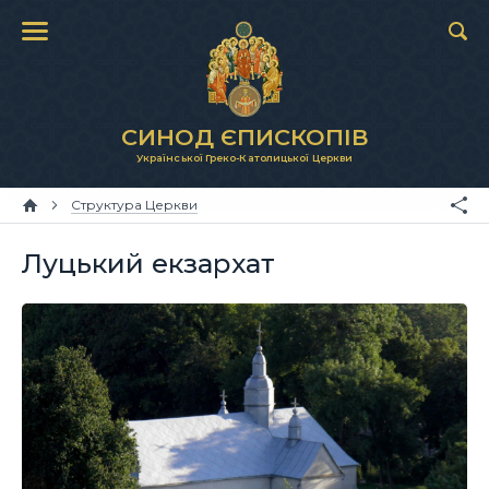
СИНОД ЄПИСКОПІВ
Української Греко-Католицької Церкви
Структура Церкви
Луцький екзархат