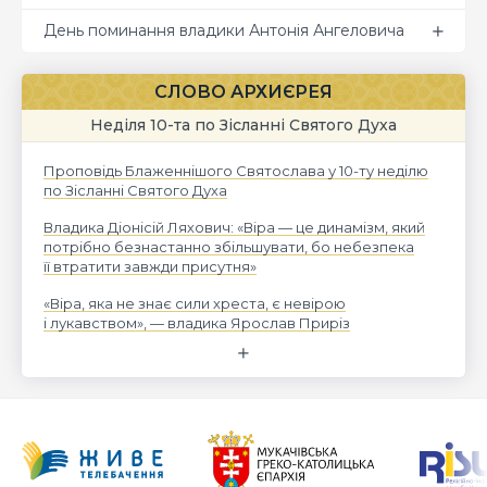
День поминання владики Антонія Ангеловича
СЛОВО АРХИЄРЕЯ
Неділя 10-та по Зісланні Святого Духа
Проповідь Блаженнішого Святослава у 10-ту неділю
по Зісланні Святого Духа
Владика Діонісій Ляхович: «Віра — це динамізм, який
потрібно безнастанно збільшувати, бо небезпека
її втратити завжди присутня»
«Віра, яка не знає сили хреста, є невірою
і лукавством», — владика Ярослав Приріз