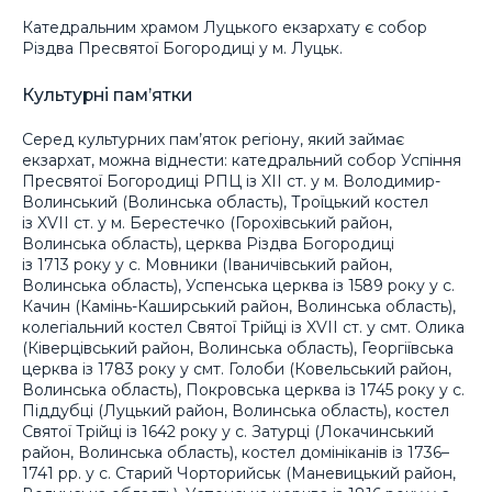
Катедральним храмом Луцького екзархату є собор
Різдва Пресвятої Богородиці у м. Луцьк.
Культурні пам’ятки
Серед культурних пам’яток регіону, який займає
екзархат, можна віднести: катедральний собор Успіння
Пресвятої Богородиці РПЦ із XII ст. у м. Володимир-
Волинський (Волинська область), Троїцький костел
із XVII ст. у м. Берестечко (Горохівський район,
Волинська область), церква Різдва Богородиці
із 1713 року у с. Мовники (Іваничівський район,
Волинська область), Успенська церква із 1589 року у с.
Качин (Камінь-Каширський район, Волинська область),
колегіальний костел Святої Трійці із XVII ст. у смт. Олика
(Ківерцівський район, Волинська область), Георгіївська
церква із 1783 року у смт. Голоби (Ковельський район,
Волинська область), Покровська церква із 1745 року у с.
Піддубці (Луцький район, Волинська область), костел
Святої Трійці із 1642 року у с. Затурці (Локачинський
район, Волинська область), костел домініканів із 1736–
1741 рр. у с. Старий Чорторийськ (Маневицький район,