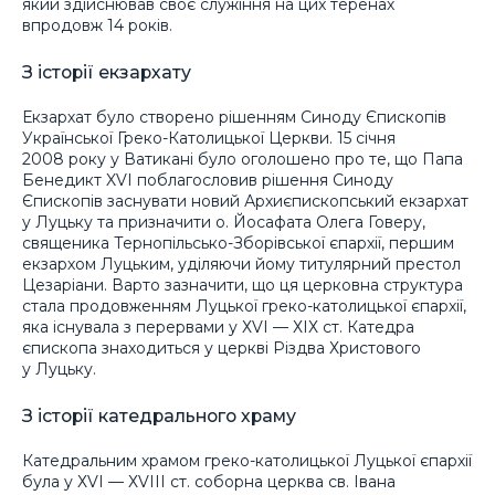
який здійснював своє служіння на цих теренах
впродовж 14 років.
З історії екзархату
Екзархат було створено рішенням Синоду Єпископів
Української Греко-Католицької Церкви. 15 січня
2008 року у Ватикані було оголошено про те, що Папа
Бенедикт XVI поблагословив рішення Синоду
Єпископів заснувати новий Архиєпископський екзархат
у Луцьку та призначити о. Йосафата Олега Говеру,
священика Тернопільсько-Зборівської єпархії, першим
екзархом Луцьким, уділяючи йому титулярний престол
Цезаріани. Варто зазначити, що ця церковна структура
стала продовженням Луцької греко-католицької єпархії,
яка існувала з перервами у ХVІ — ХІХ ст. Катедра
єпископа знаходиться у церкві Різдва Христового
у Луцьку.
З історії катедрального храму
Катедральним храмом греко-католицької Луцької єпархії
була у ХVІ — ХVІІІ ст. соборна церква св. Івана