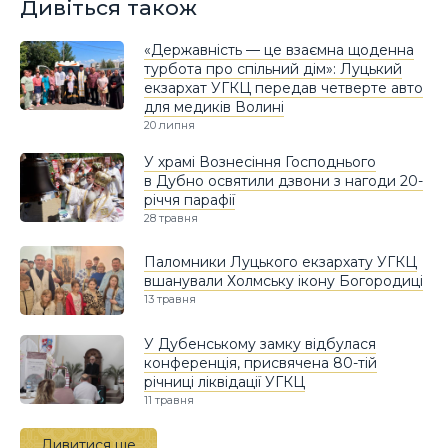
Дивіться також
«Державність — це взаємна щоденна
турбота про спільний дім»: Луцький
екзархат УГКЦ передав четверте авто
для медиків Волині
20 липня
У храмі Вознесіння Господнього
в Дубно освятили дзвони з нагоди 20-
річчя парафії
28 травня
Паломники Луцького екзархату УГКЦ
вшанували Холмську ікону Богородиці
13 травня
У Дубенському замку відбулася
конференція, присвячена 80-тій
річниці ліквідації УГКЦ
11 травня
Дивитися ще