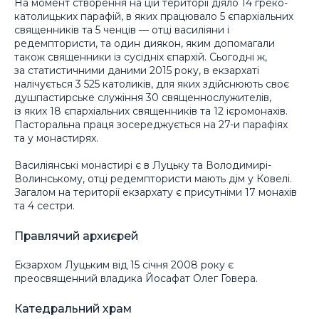
На момент створення на цій території діяло 14 греко-
католицьких парафій, в яких працювало 5 єпархіальних
священників та 5 ченців — отці василіяни і
редемптористи, та один диякон, яким допомагали
також священники із сусідніх єпархій. Сьогодні ж,
за статистичними даними 2015 року, в екзархаті
налічується 3 525 католиків, для яких здійснюють своє
душпастирське служіння 30 священнослужителів,
із яких 18 єпархіальних священників та 12 ієромонахів.
Пасторальна праця зосереджується на 27-и парафіях
та у монастирях.
Василіянські монастирі є в Луцьку та Володимирі-
Волинському, отці редемптористи мають дім у Ковелі.
Загалом на території екзархату є присутніми 17 монахів
та 4 сестри.
Правлячий архиєрей
Екзархом Луцьким від 15 січня 2008 року є
преосвященний владика Йосафат Олег Говера.
Катедральний храм