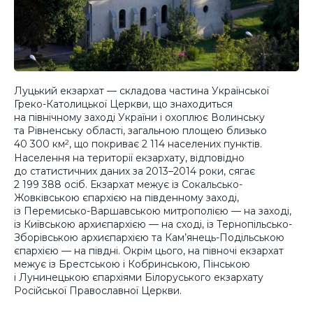
Луцький екзархат — складова частина Української
Греко-Католицької Церкви, що знаходиться
на північному заході України і охоплює Волинську
та Рівненську області, загальною площею близько
40 300 км
, що покриває 2 114 населених пунктів.
2
Населення на території екзархату, відповідно
до статистичних даних за 2013–2014 роки, сягає
2 199 388 осіб. Екзархат межує із Сокальсько-
Жовківською єпархією на південному заході,
із Перемисько-Варшавською митрополією — на заході,
із Київською архиєпархією — на сході, із Тернопільсько-
Зборівською архиєпархією та Кам’янець-Подільською
єпархією — на півдні. Окрім цього, на півночі екзархат
межує із Брестською і Кобринською, Пінською
і Лунинецькою єпархіями Білоруського екзархату
Російської Православної Церкви.