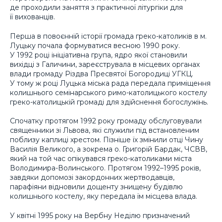
де проходили заняття з практичної літургіки для
її вихованців.
Перша в повоєнній історії громада греко-католиків в м.
Луцьку почала формуватися весною 1990 року.
У 1992 році ініціативна група, ядро якої становили
вихідці з Галичини, зареєструвала в місцевих органах
влади громаду Різдва Пресвятої Богородиці УГКЦ.
У тому ж році Луцька міська рада передала приміщення
колишнього семінарського римо-католицького костелу
греко-католицькій громаді для здійснення богослужінь.
Спочатку протягом 1992 року громаду обслуговували
священники зі Львова, які служили під встановленим
поблизу каплиці хрестом. Пізніше їх змінили отці Чину
Василія Великого, а зокрема о. Григорій Бардак, ЧСВВ,
який на той час опікувався греко-католиками міста
Володимира-Волинського. Протягом 1992–1995 років,
завдяки допомозі закордонних жертводавців,
парафіяни відновили дощенту знищену будівлю
колишнього костелу, яку передала їм місцева влада.
У квітні 1995 року на Вербну Неділю призначений