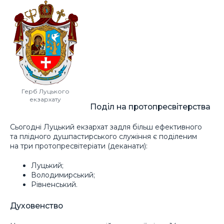
Герб Луцького
екзархату
Поділ на протопресвітерства
Сьогодні Луцький екзархат задля більш ефективного
та плідного душпастирського служіння є поділеним
на три протопресвітеріати (деканати):
Луцький;
Володимирський;
Рівненський.
Духовенство