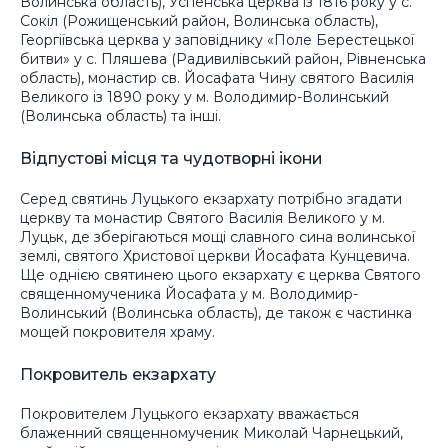
Волинська область), Успенська церква із 1816 року у с.
Сокіл (Рожищенський район, Волинська область),
Георгіївська церква у заповіднику «Поле Берестецької
битви» у с. Пляшева (Радивилівський район, Рівненська
область), монастир св. Йосафата Чину святого Василія
Великого із 1890 року у м. Володимир-Волинський
(Волинська область) та інші.
Відпустові місця та чудотворні ікони
Серед святинь Луцького екзархату потрібно згадати
церкву та монастир Святого Василія Великого у м.
Луцьк, де зберігаються мощі славного сина волинської
землі, святого Христової церкви Йосафата Кунцевича.
Ще однією святинею цього екзархату є церква Святого
священномученика Йосафата у м. Володимир-
Волинський (Волинська область), де також є частинка
мощей покровителя храму.
Покровитель екзархату
Покровителем Луцького екзархату вважається
блаженний священномученик Миколай Чарнецький,