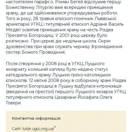
настоятелем парафії о. Роман Бегей відслужив першу
Божественну Літургію вже всередині приміщення
храму, де ще здійснювалися упорядкувальні роботи.
Того ж року, 28 травня єпископ-помічник Львівської
архиєпархії УГКЦ і титулярний єпископ Адріане Василь
Медвіт освятив приміщення храму на честь Різдва
Пресвятої Богородиці. У 2001 році церкву було
розписано. При церкві діє недільна школа. Окрім
духовенства при храмі служать черниці Згромадження
сестер Божого Провидіння.
Після створення у 2008 році в УГКЦ Луцького
екзархату колишній каплиці було надано статус
катедрального храму Луцьких греко-католицьких
єпископів. 12 квітня 2008 року в соборному храмі Різдва
Пресвятої Богородиці в Луцьку відбулася інтронізація
(введення на престол) першого Луцького екзарха УГКЦ
титулярного єпископа Цезаріани Йосафата Олега
Говери.
Контактна інформація
Сайт:
lutsk-ugcc.org.ua/